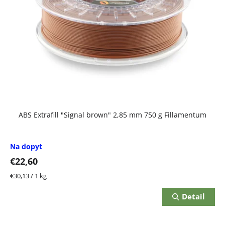
ABS Extrafill "Signal brown" 2,85 mm 750 g Fillamentum
Na dopyt
€22,60
Jednotková
€30,13 / 1 kg
cena:
Detail