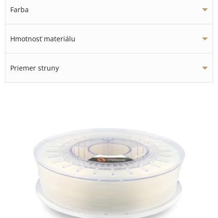
Farba
Hmotnosť materiálu
Priemer struny
V
ý
p
i
s
p
r
o
d