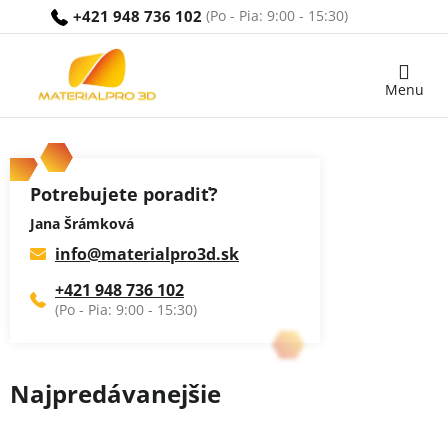
Prejsť
+421 948 736 102
na
obsah
Nákupný
košík
Potrebujete poradiť?
Jana Šrámková
info
@
materialpro3d.sk
+421 948 736 102
Najpredávanejšie