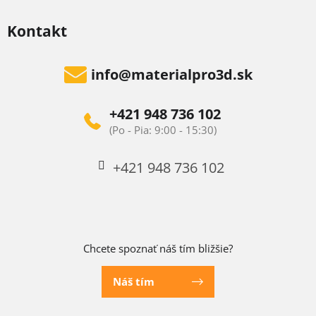
p
i
Kontakt
s
u
info
@
materialpro3d.sk
+421 948 736 102
+421 948 736 102
Chcete spoznať náš tím bližšie?
Náš tím