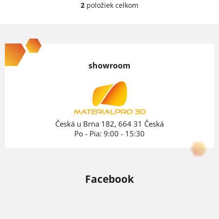
2
položiek celkom
O
v
Z
l
á
á
p
d
showroom
ä
a
c
t
i
i
e
e
Česká u Brna 182, 664 31 Česká
p
Po - Pia: 9:00 - 15:30
r
v
k
Facebook
y
v
ý