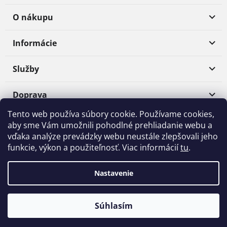
O nákupu
Informácie
Služby
Doprava
Tento web používa súbory cookie. Používame cookies,
Platba
aby sme Vám umožnili pohodlné prehliadanie webu a
vďaka analýze prevádzky webu neustále zlepšovali jeho
funkcie, výkon a použiteľnosť. Viac informácií
tu
.
Shoptet
|
Realizoval
mime digital
Nastavenie
Copyright 2026
Materialpro3D.sk
. Všetky práva vyhradené.
Súhlasím
Upraviť nastavenie cookies