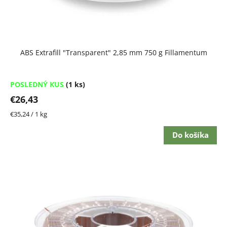
u
k
t
ABS Extrafill "Transparent" 2,85 mm 750 g Fillamentum
o
v
POSLEDNÝ KUS
(1 ks)
€26,43
Jednotková
€35,24 / 1 kg
cena:
Do košíka