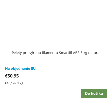
Pelety pre výrobu filamentu Smartfil ABS 5 kg natural
Na objednanie EU
€50,95
Jednotková
€10,19 / 1 kg
cena:
Do košíka