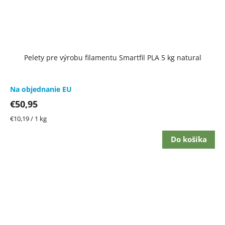
Pelety pre výrobu filamentu Smartfil PLA 5 kg natural
Na objednanie EU
€50,95
Jednotková
€10,19 / 1 kg
cena:
Do košíka