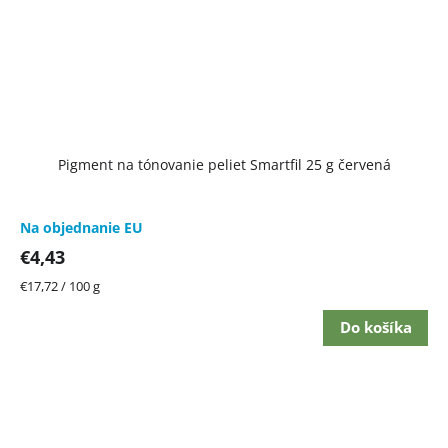
Pigment na tónovanie peliet Smartfil 25 g červená
Na objednanie EU
€4,43
Jednotková
€17,72 / 100 g
cena:
Do košíka