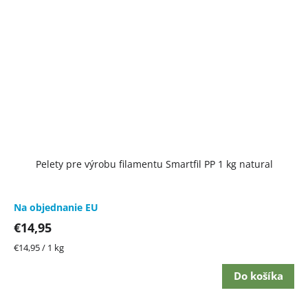
Pelety pre výrobu filamentu Smartfil PP 1 kg natural
Na objednanie EU
€14,95
Jednotková
€14,95 / 1 kg
cena:
Do košíka