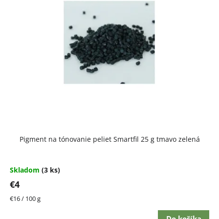
Pigment na tónovanie peliet Smartfil 25 g tmavo zelená
Skladom
(3 ks)
€4
Jednotková
€16 / 100 g
cena:
Do košíka