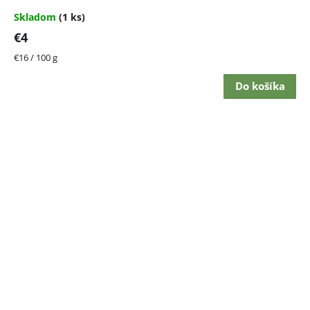
Skladom
(1 ks)
€4
Jednotková
€16 / 100 g
cena:
Do košíka