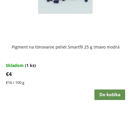
Pigment na tónovanie peliet Smartfil 25 g tmavo modrá
Skladom
(1 ks)
€4
Jednotková
€16 / 100 g
cena:
Do košíka