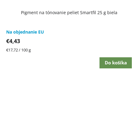
Pigment na tónovanie peliet Smartfil 25 g biela
Na objednanie EU
€4,43
Jednotková
€17,72 / 100 g
cena:
Do košíka