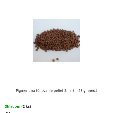
V
ý
p
i
s
p
r
o
d
u
k
t
Pigment na tónovanie peliet Smartfil 25 g hnedá
o
v
Skladom
(2 ks)