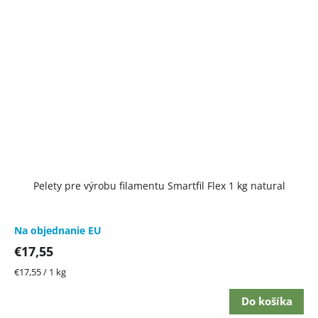
Pelety pre výrobu filamentu Smartfil Flex 1 kg natural
Na objednanie EU
€17,55
Jednotková
€17,55 / 1 kg
cena:
Do košíka