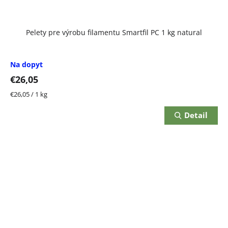
Pelety pre výrobu filamentu Smartfil PC 1 kg natural
Na dopyt
€26,05
Jednotková
€26,05 / 1 kg
cena:
Detail