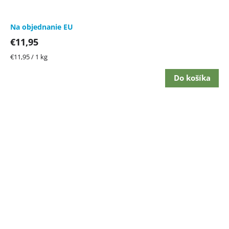
Na objednanie EU
€11,95
Jednotková
€11,95 / 1 kg
cena:
Do košíka