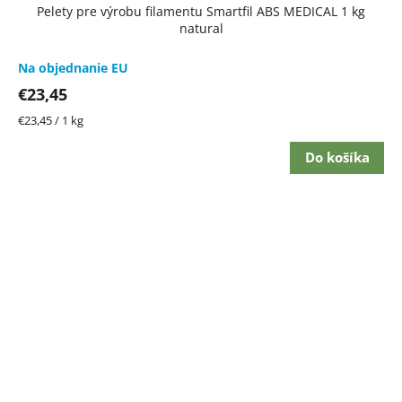
Pelety pre výrobu filamentu Smartfil ABS MEDICAL 1 kg
natural
Na objednanie EU
€23,45
Jednotková
€23,45 / 1 kg
cena:
Do košíka