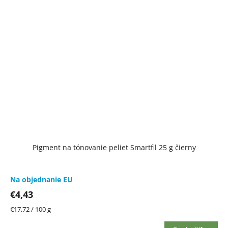
Pigment na tónovanie peliet Smartfil 25 g čierny
Na objednanie EU
€4,43
Jednotková
€17,72 / 100 g
cena: