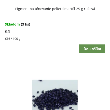
Pigment na tónovanie peliet Smartfil 25 g ružová
Skladom
(3 ks)
€4
Jednotková
€16 / 100 g
cena:
Do košíka