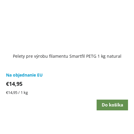
Pelety pre výrobu filamentu Smartfil PETG 1 kg natural
Na objednanie EU
€14,95
Jednotková
€14,95 / 1 kg
cena:
Do košíka