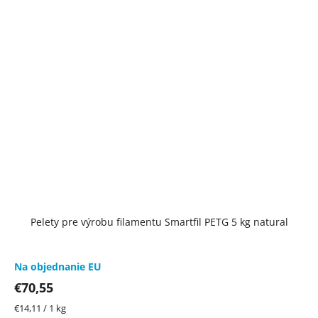
Pelety pre výrobu filamentu Smartfil PETG 5 kg natural
Na objednanie EU
€70,55
Jednotková
€14,11 / 1 kg