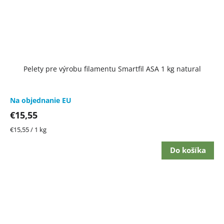
Pelety pre výrobu filamentu Smartfil ASA 1 kg natural
Na objednanie EU
€15,55
Jednotková
€15,55 / 1 kg
cena:
Do košíka