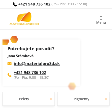
Prejsť
+421 948 736 102
na
obsah
Nákupný
košík
Potrebujete poradiť?
Jana Šrámková
info
@
materialpro3d.sk
+421 948 736 102
Pelety
Pigmenty