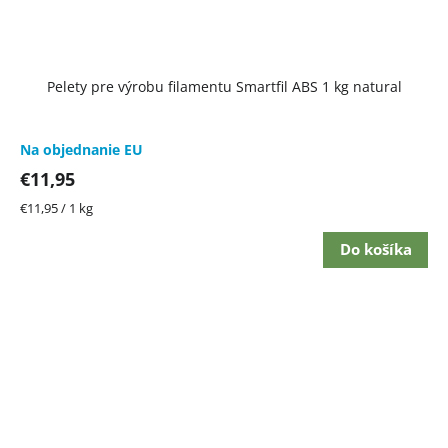
Pelety pre výrobu filamentu Smartfil ABS 1 kg natural
Na objednanie EU
€11,95
Jednotková
€11,95 / 1 kg
cena:
Do košíka