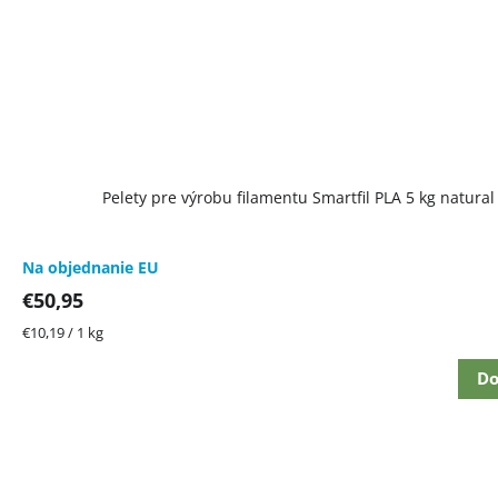
Pelety pre výrobu filamentu Smartfil PLA 5 kg natural
Na objednanie EU
€50,95
Jednotková
€10,19 / 1 kg
cena:
Do