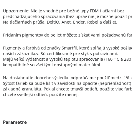
Upozornenie: Nie je vhodné pre bežné typy FDM tlačiarní bez
predchádzajúceho spracovania (bez úprav nie je možné použiť pr
Na tlačiarňach průša, DeltiQ, Anet, Ender, Rebel a ďalšie).
Pridaním pigmentov do peliet môžete získať Vami požadovanú fa
Pigmenty a farbivá od značky Smartfil, ktoré spĺňajú vysoké poži
našich zákazníkov. Sú certifikované pre styk s potravinami.
Majú veľkú výdatnosť a vysokú teplotu spracovania (160 ° C a 280 
kompatibilné so všetkými dostupnými materiálmi.
Na dosiahnutie dobrého výsledku odporúčame použiť medzi 1% 
Sýtosť farieb sa bude líšiť v závislosti na opacite (nepriehľadnosť
základné granulátu. Pokiaľ chcete tmavší odtieň, použite viac farb
chcete svetlejší odtieň, použite menej.