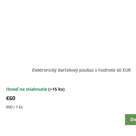
Elektronický darčekový poukaz v hodnote 60 EUR
Ihneď na stiahnutie
(>15 ks)
€60
Jednotková
€60 / 1 ks
cena:
Do