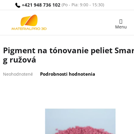
Prejsť
+421 948 736 102
na
obsah
Nákupný
košík
Pigment na tónovanie peliet Smart
g ružová
Priemerné
Podrobnosti hodnotenia
Neohodnotené
hodnotenie
produktu
je
0,0
z
5
hviezdičiek.