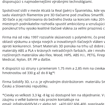
disponujúci s najmodernejšími výrobnými technológiami.
Spoločnosť sídli v meste Alcalá la Real (Jaén) v Španielsku, kde vy
sadu vlastných filamentov pre 3D tlačiarne pod značkou Smartfil.
3D tlače a jej rozširovania do bežného života sa koncom roku 20
miestnych podnikateľov rozhodla spustiť ambiciózny a vzrušujúci 
ponúknuť trhu vysoko kvalitné tlačové vlákna za veľmi priaznivú 
Firma má od roku 1997 rozsiahle skúsenosti s polymérmi, čo pred
oblasti výskumu a vývoja nových a inovatívnych tlačových vláken
oproti konkurencii. Smart Materials 3D ponúka na trhu už dobre
materiály ABS a PLA v krásnych netradičných farbách, ale i mno
rozšírených materiálov ako Flex, Wood, HIPS, ABS H.I., PETG, Firep
Medical, Nylon, EP, PP a ďalšie.
K dispozícii sú struny s priemerom 1,75 mm a 2,85 mm na cievka
hmotnosťou od 330 g až do 8 kg*!
Firma Solidify 3D, s.r.o. je výhradným distribútorom materiálu Sm
Českú a Slovenskú republiku.
*Cievky vo veľkosti 3,3 kg -8 kg sú dostupné len na objednanie. V
záujmu o veľké balenie nás prosím kontaktuje na
email:
info@solidify3d.cz
alebo tel: +420 602 606 400, poprípade 