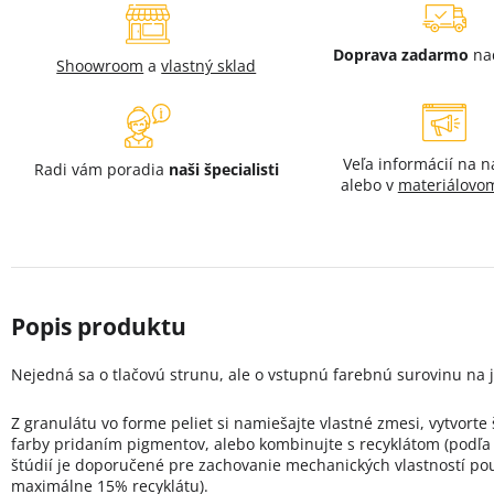
Doprava zadarmo
na
Shoowroom
a
vlastný sklad
Veľa informácií na 
Radi vám poradia
naši špecialisti
alebo v
materiálovom
Nejedná sa o tlačovú strunu, ale o vstupnú farebnú surovinu na j
Z granulátu vo forme peliet si namiešajte vlastné zmesi, vytvorte
farby pridaním pigmentov, alebo kombinujte s recyklátom (podľa
štúdií je doporučené pre zachovanie mechanických vlastností pou
maximálne 15% recyklátu).