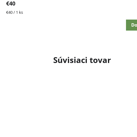
€40
Jednotková
€40 / 1 ks
cena:
Do
Súvisiaci tovar