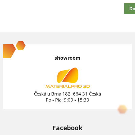
cena:
Do
Z
á
p
showroom
ä
t
i
e
Česká u Brna 182, 664 31 Česká
Po - Pia: 9:00 - 15:30
Facebook