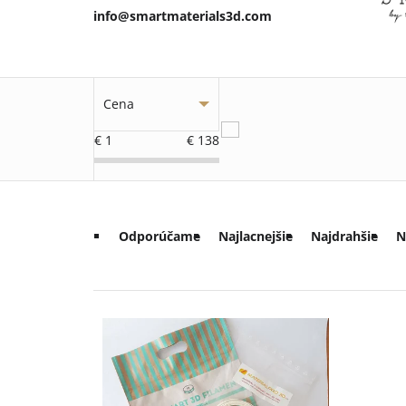
info@smartmaterials3d.com
Cena
€
1
€
138
R
Odporúčame
Najlacnejšie
Najdrahšie
N
a
d
V
e
ý
n
p