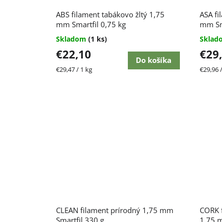
ABS filament tabákovo žltý 1,75
ASA fi
mm Smartfil 0,75 kg
mm Sma
Skladom
(1 ks)
Skla
€22,10
€29
Do košíka
Jednotková
Jednot
€29,47 / 1 kg
€29,96 /
cena:
cena:
CLEAN filament prírodný 1,75 mm
CORK f
Smartfil 330 g
1,75 m