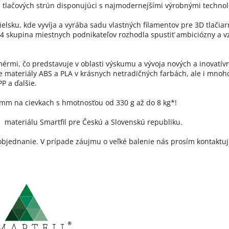
h tlačových strún disponujúci s najmodernejšími výrobnými technol
nielsku, kde vyvíja a vyrába sadu vlastných filamentov pre 3D tlačia
4 skupina miestnych podnikateľov rozhodla spustiť ambiciózny a vz
érmi, čo predstavuje v oblasti výskumu a vývoja nových a inovatív
materiály ABS a PLA v krásnych netradičných farbách, ale i mnoho
PP a ďalšie.
 mm na cievkach s hmotnosťou od 330 g až do 8 kg*!
m materiálu Smartfil pre Českú a Slovenskú republiku.
a objednanie. V prípade záujmu o veľké balenie nás prosím kontaktu