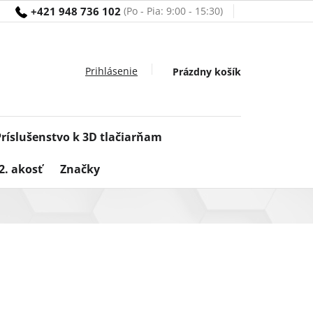
+421 948 736 102
Nákupný
Prázdny košík
košík
Príslušenstvo k 3D tlačiarňam
2. akosť
Značky