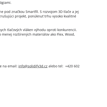
ógiami.
rne pod značkou Smartfil. S rozvojom 3D tlače a jej
rušujúci projekt, ponúknuť trhu vysoko kvalitné
nych tlačových vláken výhodu oproti konkurencii.
 menej rozšírených materiálov ako Flex, Wood,
je na email:
info@solidify3d.cz
alebo tel: +420 602