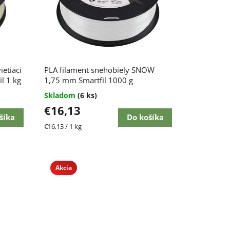
etiaci
PLA filament snehobiely SNOW
l 1 kg
1,75 mm Smartfil 1000 g
Skladom
(6 ks)
€16,13
šíka
Do košíka
Jednotková
€16,13 / 1 kg
cena:
Akcia