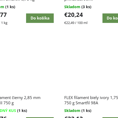
dom
(1 ks)
Skladom
(3 ks)
,77
€20,24
Do košíka
Do ko
ková
Jednotková
 1 kg
€22,49 / 100 ml
cena:
ilament čierny 2,85 mm
FLEX filament biely ivory 1,
il 750 g
750 g Smartfil 98A
EDNÝ KUS
(1 ks)
Skladom
(1 ks)