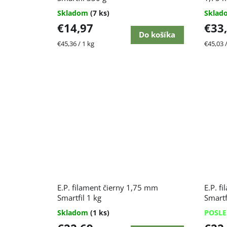
Skladom
(7 ks)
Skla
€14,97
€33
Do košíka
Jednotková
Jednot
€45,36 / 1 kg
€45,03 /
cena:
cena:
E.P. filament čierny 1,75 mm
E.P. f
Smartfil 1 kg
Smartf
Skladom
(1 ks)
POSL