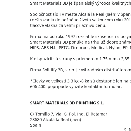
Smart Materials 3D je španielský výrobca kvalitnýc
Spoločnosť sídli v meste Alcalá la Real (Jaén) v Špa
rozširovania do bežného života sa koncom roku 201
tlačové vlákna za veľmi priaznivú cenu.
Firma má od roku 1997 rozsiahle skúsenosti s polym
Smart Materials 3D ponúka na trhu už dobre známe 
HIPS, ABS H.I., PETG, Fireproof, Medical, Nylon, EP, 
K dispozícii sú struny s priemerom 1,75 mm a 2,85
Firma Solidify 3D, s.r.o. je výhradným distribútoro
*Cievky vo veľkosti 3,3 kg -8 kg sú dostupné len n
606 400, poprípade využite kontaktní formulár.
SMART MATERIALS 3D PRINTING S.L.
C/ Tomillo 7, Vial G, Pol. Ind. El Retamar
23680 Alcalá la Real (Jaén)
Spain