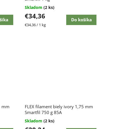
Skladom
(2 ks)
€34,36
šíka
Do košíka
Jednotková
€34,36 / 1 kg
cena:
75 mm
FLEX filament biely ivory 1,75 mm
Smartfil 750 g 85A
Skladom
(2 ks)