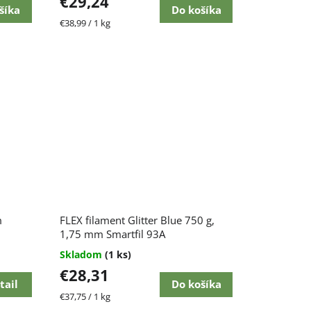
€29,24
šíka
Do košíka
Jednotková
€38,99 / 1 kg
cena:
m
FLEX filament Glitter Blue 750 g,
1,75 mm Smartfil 93A
Skladom
(1 ks)
€28,31
tail
Do košíka
Jednotková
€37,75 / 1 kg
cena: