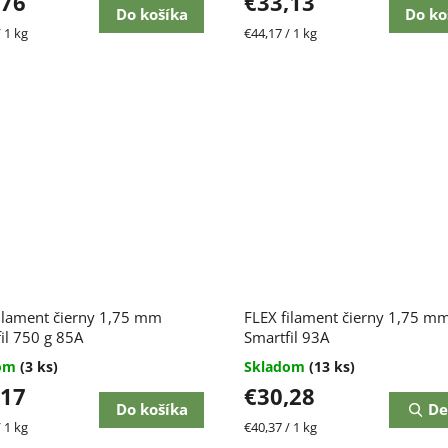
,76
€33,13
Do košíka
Do ko
ková
Jednotková
 1 kg
€44,17 / 1 kg
cena:
ilament čierny 1,75 mm
FLEX filament čierny 1,75 m
il 750 g 85A
Smartfil 93A
dom
(3 ks)
Skladom
(13 ks)
,17
€30,28
Do košíka
De
ková
Jednotková
 1 kg
€40,37 / 1 kg
cena: