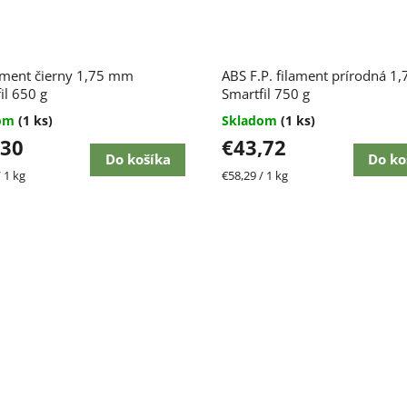
ament čierny 1,75 mm
ABS F.P. filament prírodná 
il 650 g
Smartfil 750 g
dom
(1 ks)
Skladom
(1 ks)
,30
€43,72
Do košíka
Do ko
ková
Jednotková
 1 kg
€58,29 / 1 kg
cena: