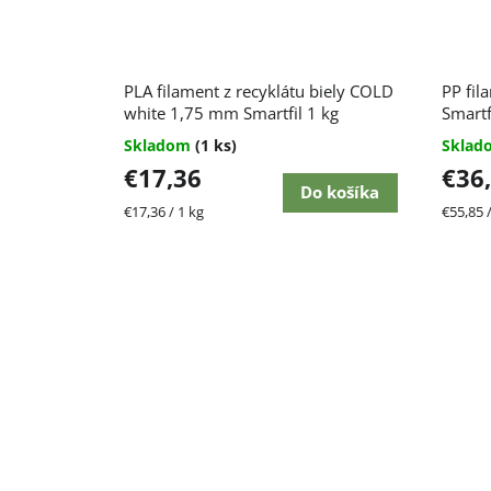
v
PLA filament z recyklátu biely COLD
PP fil
white 1,75 mm Smartfil 1 kg
Smartf
Skladom
(1 ks)
Skla
€17,36
€36
Do košíka
Jednotková
Jednot
€17,36 / 1 kg
€55,85 /
cena:
cena: