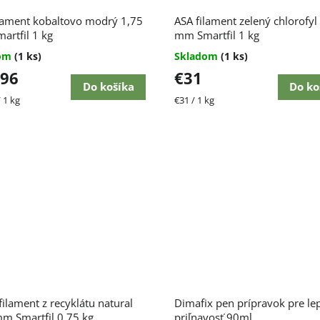
lament kobaltovo modrý 1,75
ASA filament zelený chlorofyl
rtfil 1 kg
mm Smartfil 1 kg
dom
(1 ks)
Skladom
(1 ks)
,96
€31
Do košíka
Do ko
ková
Jednotková
 1 kg
€31 / 1 kg
cena:
ilament z recyklátu natural
Dimafix pen prípravok pre le
m Smartfil 0,75 kg
priľnavosť 90ml