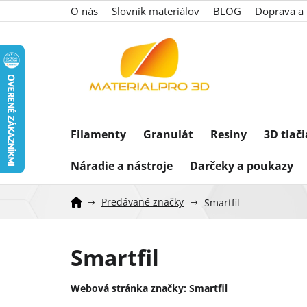
Prejsť
O nás
Slovník materiálov
BLOG
Doprava a 
na
obsah
Filamenty
Granulát
Resiny
3D tlač
Náradie a nástroje
Darčeky a poukazy
Predávané značky
Smartfil
Smartfil
Webová stránka značky:
Smartfil