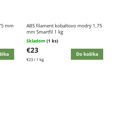
1,75 mm
ABS filament kobaltovo modrý 1,75
mm Smartfil 1 kg
Skladom
(1 ks)
€23
šíka
Do košíka
Jednotková
€23 / 1 kg
cena: