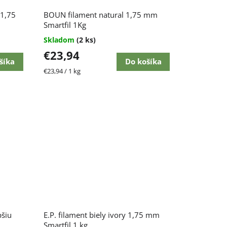
 1,75
BOUN filament natural 1,75 mm
Smartfil 1Kg
Skladom
(2 ks)
€23,94
šíka
Do košíka
Jednotková
€23,94 / 1 kg
cena:
pšiu
E.P. filament biely ivory 1,75 mm
Smartfil 1 kg