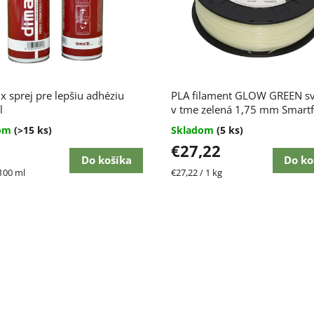
x sprej pre lepšiu adhéziu
PLA filament GLOW GREEN svi
l
v tme zelená 1,75 mm Smartfi
dom
(>15 ks)
Skladom
(5 ks)
€27,22
Do košíka
Do ko
ková
Jednotková
 100 ml
€27,22 / 1 kg
cena: