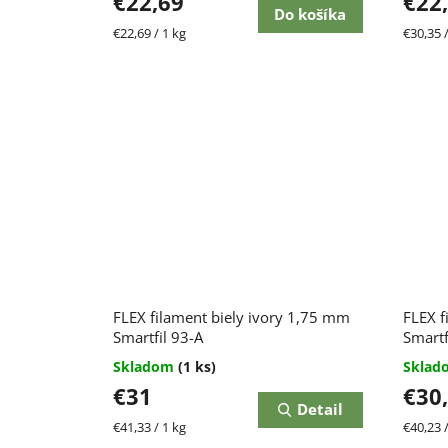
€22,69
€22
Do košíka
Jednotková
Jednot
€22,69 / 1 kg
€30,35 /
cena:
cena:
FLEX filament biely ivory 1,75 mm
FLEX f
Smartfil 93-A
Smartf
Skladom
(1 ks)
Skla
€31
€30
Detail
Jednotková
Jednot
€41,33 / 1 kg
€40,23 /
cena:
cena: