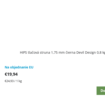
HIPS tlačová struna 1,75 mm čierna Devil Design 0,8 k
Na objednanie EU
€19,94
Jednotková
€24,93 / 1 kg
cena:
Do