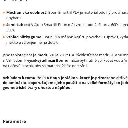
Mechanická odolnosť:
Boun Smartfil PLA je materiál odolný proti nár
ohýbaniu
Semi-tuhosť:
Vlákno Smartfil Boun má tvrdosť podľa Shorea 60D a pred
350%
Vzhľad blízky gume:
Boun PLA má vynikajúcu povrchovú úpravu, výtla
mäkko a sú príjemné na dotyk
Jeho teplota tlače
je medzi 210 a 230 ° C
a rýchlosť tlače medzi 20 a 50 m
s. Vzhľadom k
vysokej adhézii Bounu
môže byť nutné aplikovať vodu (m
na tlačovú plochu, aby sa materiál ľahšie odstránil.
Vzhľadom k tomu, že PLA Boun je vlákno, ktoré je prirodzene citlivé
delamináciu, doporučujeme jeho použitie na veľké formáty len je
geometrické tvary s hustou náplňou.