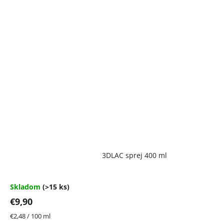
Priemerné
3DLAC sprej 400 ml
hodnotenie
produktu
je
4,7
Skladom
(>15 ks)
z
€9,90
5
hviezdičiek.
Jednotková
€2,48 / 100 ml
cena: