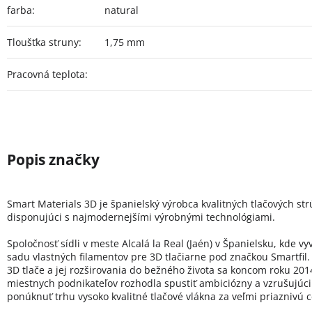
farba
:
natural
Tloušťka struny
:
1,75 mm
Pracovná teplota
:
Smart Materials 3D je španielský výrobca kvalitných tlačových st
disponujúci s najmodernejšími výrobnými technológiami.
Spoločnosť sídli v meste Alcalá la Real (Jaén) v Španielsku, kde vy
sadu vlastných filamentov pre 3D tlačiarne pod značkou Smartfil.
3D tlače a jej rozširovania do bežného života sa koncom roku 20
miestnych podnikateľov rozhodla spustiť ambiciózny a vzrušujúci 
ponúknuť trhu vysoko kvalitné tlačové vlákna za veľmi priaznivú 