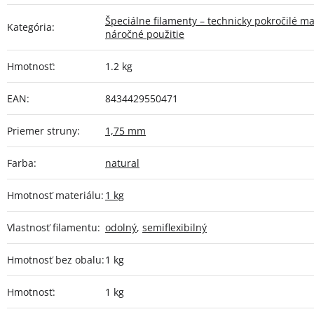
Špeciálne filamenty – technicky pokročilé ma
Kategória
:
náročné použitie
Hmotnosť
:
1.2 kg
EAN
:
8434429550471
Priemer struny
:
1,75 mm
Farba
:
natural
Hmotnosť materiálu
:
1 kg
Vlastnosť filamentu
:
odolný
,
semiflexibilný
Hmotnosť bez obalu
:
1 kg
Hmotnosť
:
1 kg