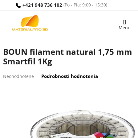
Prejsť
+421 948 736 102
na
obsah
Nákupný
košík
BOUN filament natural 1,75 mm
Smartfil 1Kg
Priemerné
Podrobnosti hodnotenia
Neohodnotené
hodnotenie
produktu
je
0,0
z
5
hviezdičiek.