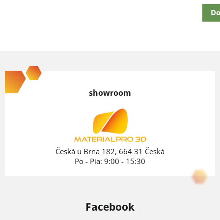
Do
Z
á
p
showroom
ä
t
i
e
Česká u Brna 182, 664 31 Česká
Po - Pia: 9:00 - 15:30
Facebook