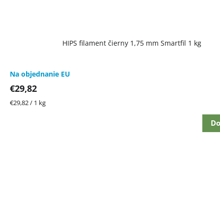
HIPS filament čierny 1,75 mm Smartfil 1 kg
Na objednanie EU
€29,82
Jednotková
€29,82 / 1 kg
cena:
Do