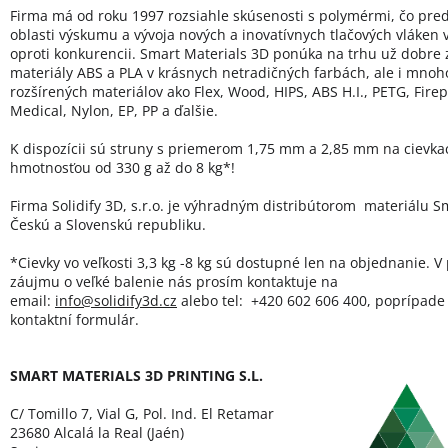
Firma má od roku 1997 rozsiahle skúsenosti s polymérmi, čo pred
oblasti výskumu a vývoja nových a inovatívnych tlačových vláken
oproti konkurencii. Smart Materials 3D ponúka na trhu už dobre
materiály ABS a PLA v krásnych netradičných farbách, ale i mno
rozšírených materiálov ako Flex, Wood, HIPS, ABS H.I., PETG, Firep
Medical, Nylon, EP, PP a ďalšie.
K dispozícii sú struny s priemerom 1,75 mm a 2,85 mm na cievka
hmotnosťou od 330 g až do 8 kg*!
Firma Solidify 3D, s.r.o. je výhradným distribútorom materiálu Sm
Českú a Slovenskú republiku.
*Cievky vo veľkosti 3,3 kg -8 kg sú dostupné len na objednanie. V
záujmu o veľké balenie nás prosím kontaktuje na
email:
info@solidify3d.cz
alebo tel: +420 602 606 400, poprípade 
kontaktní formulár.
SMART MATERIALS 3D PRINTING S.L.
C/ Tomillo 7, Vial G, Pol. Ind. El Retamar
23680 Alcalá la Real (Jaén)