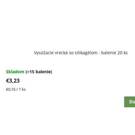
Vysúšacie vrecká so silikagélom - balenie 20 ks
Skladom
(>15 balenie)
€3,23
Jednotková
€0,16 / 1 ks
cena:
Do