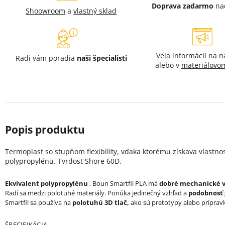
Doprava zadarmo
na
Shoowroom
a
vlastný sklad
Veľa informácií na 
Radi vám poradia
naši špecialisti
alebo v
materiálovom
Termoplast so stupňom flexibility, vďaka ktorému získava vlastn
polypropylénu. Tvrdosť Shore 60D.
Ekvivalent polypropylénu
, Boun Smartfil PLA má
dobré
mechanické v
Radí sa medzi polotuhé materiály. Ponúka jedinečný vzhľad a
podobnosť
Smartfil sa používa na
polotuhú 3D tlač,
ako sú pretotypy alebo príprav
ŠPECIFIKÁCIA