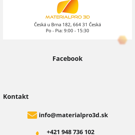
t
i
e
Česká u Brna 182, 664 31 Česká
Po - Pia: 9:00 - 15:30
Facebook
Kontakt
info
@
materialpro3d.sk
+421 948 736 102