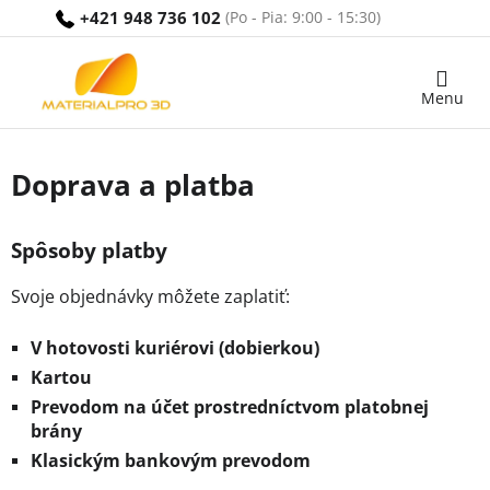
Prejsť
+421 948 736 102
na
obsah
Nákupný
košík
Doprava a platba
Spôsoby platby
Svoje objednávky môžete zaplatiť:
V hotovosti kuriérovi (dobierkou)
Kartou
Prevodom na účet prostredníctvom platobnej
brány
Klasickým bankovým prevodom