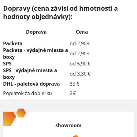
Dopravy (cena závisí od hmotnosti a
hodnoty objednávky):
Doprava
Cena
Packeta
od 2,90 €
Packeta - výdajné miesta a
od 2,90 €
boxy
SPS
od 5,90 €
SPS - výdajné miesta a
od 3,30 €
boxy
DHL - paletová doprava
35 €
Poplatok za dobierku
2 €
Z
á
p
showroom
ä