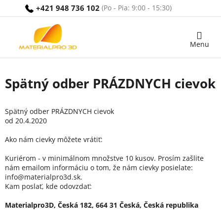
Prejsť
+421 948 736 102
na
obsah
Nákupný
košík
Spätný odber PRÁZDNYCH cievok
Spätný odber PRÁZDNYCH cievok
od 20.4.2020
Ako nám cievky môžete vrátiť:
Kuriérom - v minimálnom množstve 10 kusov. Prosím zašlite
nám emailom informáciu o tom, že nám cievky posielate:
info@materialpro3d.sk.
Kam poslať, kde odovzdať:
Materialpro3D, Česká 182, 664 31 Česká, Česká republika