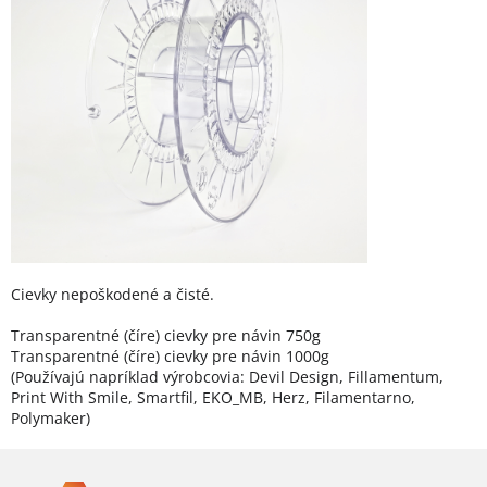
Cievky nepoškodené a čisté.
Transparentné (číre) cievky pre návin 750g
Transparentné (číre) cievky pre návin 1000g
(Používajú napríklad výrobcovia: Devil Design, Fillamentum,
Print With Smile, Smartfil, EKO_MB, Herz, Filamentarno,
Polymaker)
Z