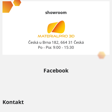
á
p
showroom
ä
t
i
e
Česká u Brna 182, 664 31 Česká
Po - Pia: 9:00 - 15:30
Facebook
Kontakt