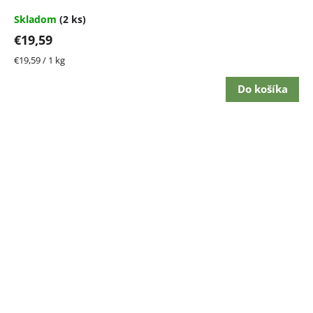
Skladom
(2 ks)
€19,59
Jednotková
€19,59 / 1 kg
cena:
Do košíka