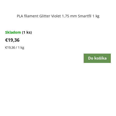
PLA filament Glitter Violet 1,75 mm Smartfil 1 kg
Skladom
(1 ks)
€19,36
Jednotková
€19,36 / 1 kg
cena:
Do košíka