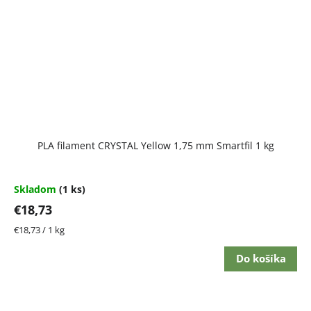
PLA filament CRYSTAL Yellow 1,75 mm Smartfil 1 kg
Skladom
(1 ks)
€18,73
Jednotková
€18,73 / 1 kg
cena:
Do košíka