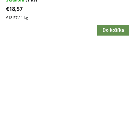
€18,57
Jednotková
€18,57 / 1 kg
cena:
Do košíka