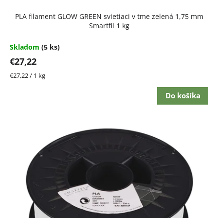
t
PLA filament GLOW GREEN svietiaci v tme zelená 1,75 mm
o
Smartfil 1 kg
v
Skladom
(5 ks)
€27,22
Jednotková
€27,22 / 1 kg
cena:
Do košíka