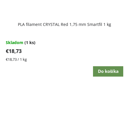
PLA filament CRYSTAL Red 1,75 mm Smartfil 1 kg
Skladom
(1 ks)
€18,73
Jednotková
€18,73 / 1 kg
cena:
Do košíka