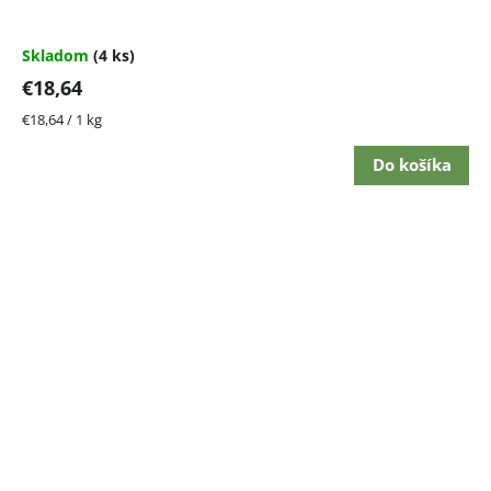
Skladom
(4 ks)
€18,64
Jednotková
€18,64 / 1 kg
cena:
Do košíka