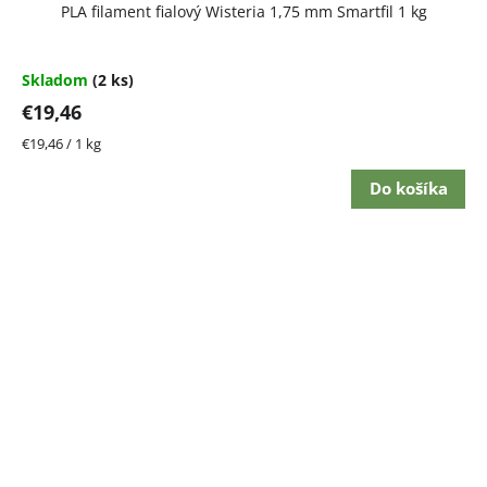
PLA filament fialový Wisteria 1,75 mm Smartfil 1 kg
Skladom
(2 ks)
€19,46
Jednotková
€19,46 / 1 kg
cena:
Do košíka