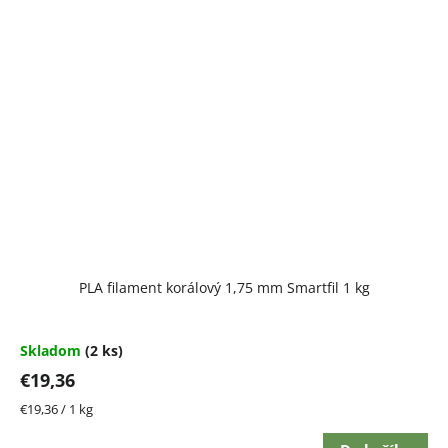
PLA filament korálový 1,75 mm Smartfil 1 kg
Skladom
(2 ks)
€19,36
Jednotková
€19,36 / 1 kg
cena: