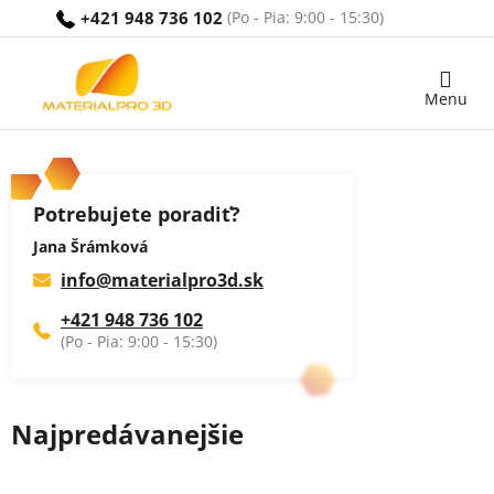
Prejsť
+421 948 736 102
na
obsah
Nákupný
košík
Potrebujete poradiť?
Jana Šrámková
info
@
materialpro3d.sk
+421 948 736 102
Najpredávanejšie