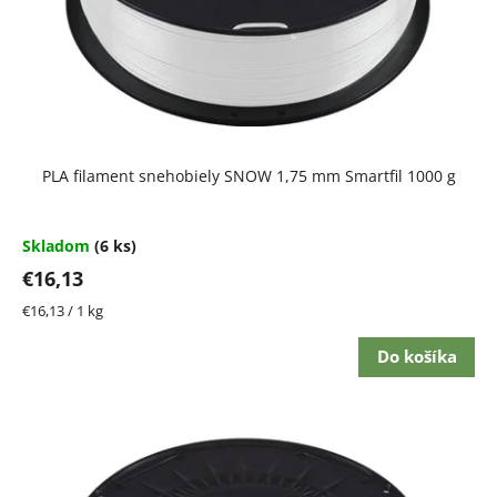
PLA filament snehobiely SNOW 1,75 mm Smartfil 1000 g
Skladom
(6 ks)
€16,13
Jednotková
€16,13 / 1 kg
cena:
Do košíka