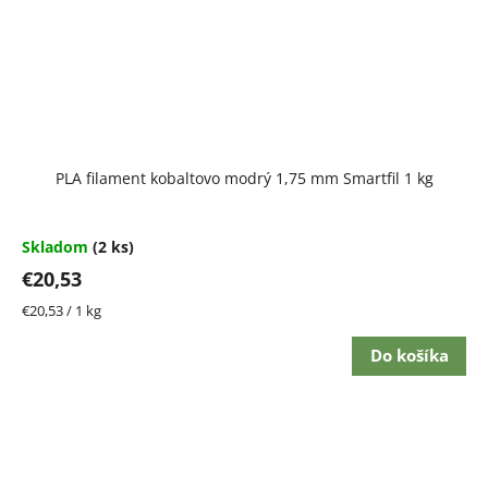
PLA filament kobaltovo modrý 1,75 mm Smartfil 1 kg
Skladom
(2 ks)
€20,53
Jednotková
€20,53 / 1 kg
cena:
Do košíka