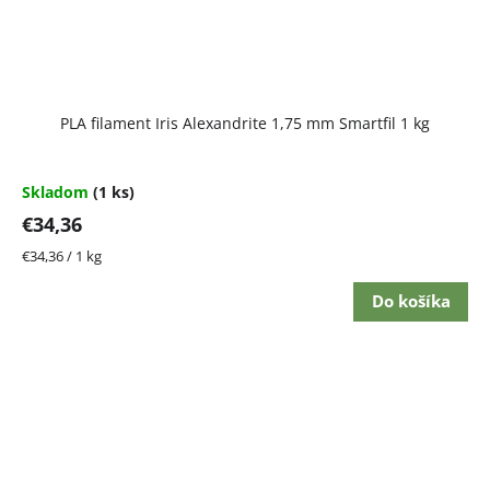
PLA filament Iris Alexandrite 1,75 mm Smartfil 1 kg
Skladom
(1 ks)
€34,36
Jednotková
€34,36 / 1 kg
cena:
Do košíka