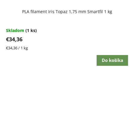
PLA filament Iris Topaz 1,75 mm Smartfil 1 kg
Skladom
(1 ks)
€34,36
Jednotková
€34,36 / 1 kg
cena:
Do košíka