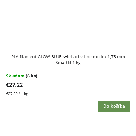
PLA filament GLOW BLUE svietiaci v tme modrá 1,75 mm
Smartfil 1 kg
Skladom
(6 ks)
€27,22
Jednotková
€27,22 / 1 kg
cena:
Do košíka