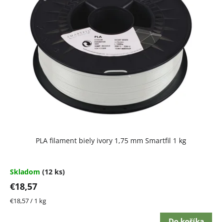
PLA filament biely ivory 1,75 mm Smartfil 1 kg
Skladom
(12 ks)
€18,57
Jednotková
€18,57 / 1 kg
cena:
Do košíka