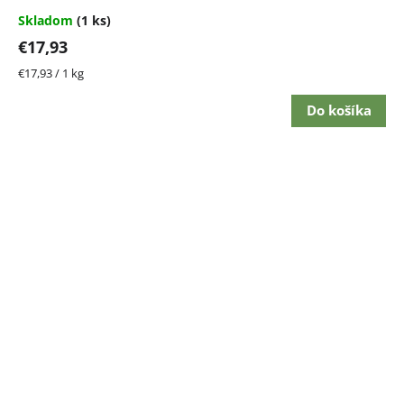
Skladom
(1 ks)
€17,93
Jednotková
€17,93 / 1 kg
cena:
Do košíka