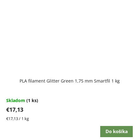
PLA filament Glitter Green 1,75 mm Smartfil 1 kg
Skladom
(1 ks)
€17,13
Jednotková
€17,13 / 1 kg
cena:
Do košíka