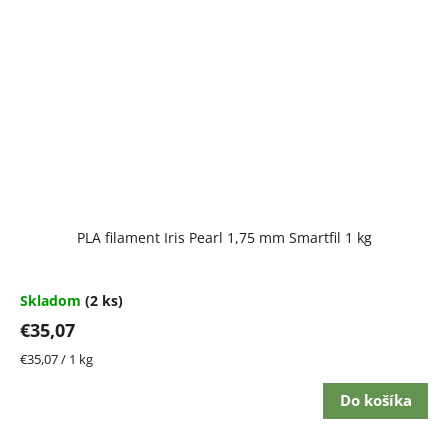
PLA filament Iris Pearl 1,75 mm Smartfil 1 kg
Skladom
(2 ks)
€35,07
Jednotková
€35,07 / 1 kg
cena:
Do košíka