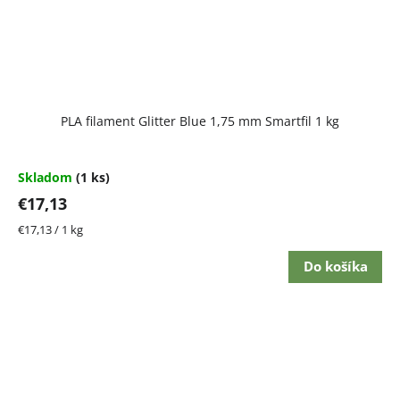
PLA filament Glitter Blue 1,75 mm Smartfil 1 kg
Skladom
(1 ks)
€17,13
Jednotková
€17,13 / 1 kg
cena:
Do košíka