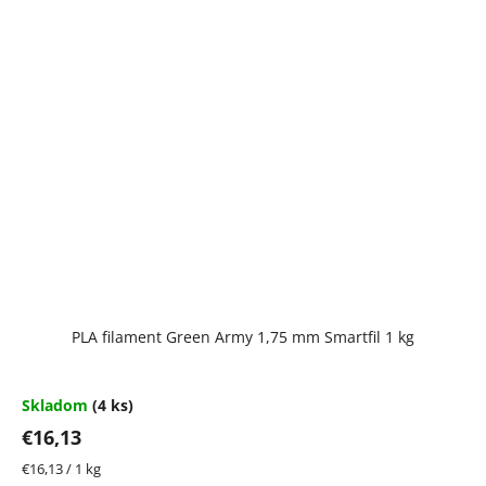
PLA filament Green Army 1,75 mm Smartfil 1 kg
Skladom
(4 ks)
€16,13
Jednotková
€16,13 / 1 kg