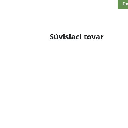
Do
Súvisiaci tovar