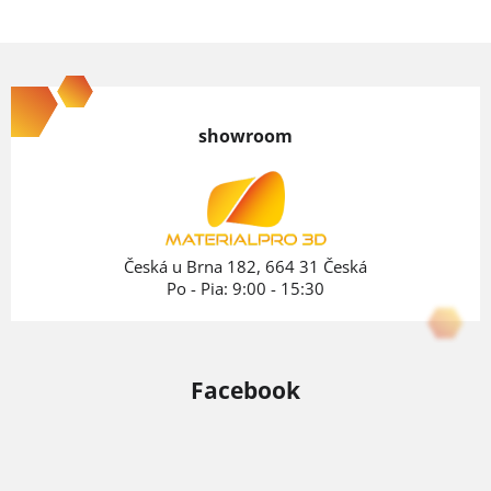
Z
á
p
showroom
ä
t
i
e
Česká u Brna 182, 664 31 Česká
Po - Pia: 9:00 - 15:30
Facebook