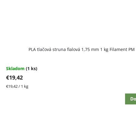
PLA tlačová struna fialová 1,75 mm 1 kg Filament PM
Skladom
(1 ks)
€19,42
Jednotková
€19,42 / 1 kg
cena:
Do