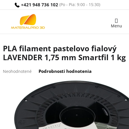
Prejsť
+421 948 736 102
na
obsah
Nákupný
košík
PLA filament pastelovo fialový
LAVENDER 1,75 mm Smartfil 1 kg
Priemerné
Podrobnosti hodnotenia
Neohodnotené
hodnotenie
produktu
je
0,0
z
5
hviezdičiek.