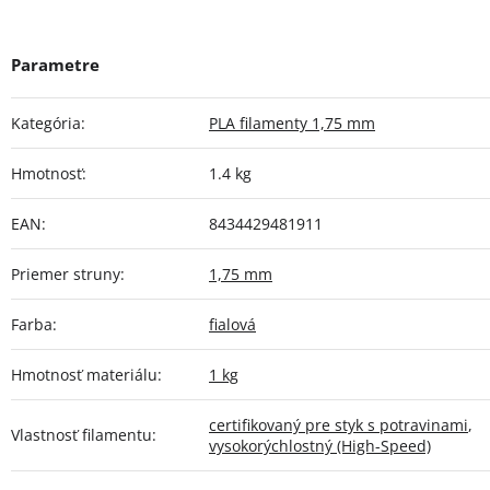
Kategória
:
PLA filamenty 1,75 mm
Hmotnosť
:
1.4 kg
EAN
:
8434429481911
Priemer struny
:
1,75 mm
Farba
:
fialová
Hmotnosť materiálu
:
1 kg
certifikovaný pre styk s potravinami
,
Vlastnosť filamentu
:
vysokorýchlostný (High-Speed)