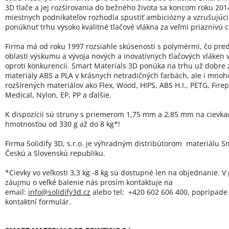
3D tlače a jej rozširovania do bežného života sa koncom roku 20
miestnych podnikateľov rozhodla spustiť ambiciózny a vzrušujúci 
ponúknuť trhu vysoko kvalitné tlačové vlákna za veľmi priaznivú 
Firma má od roku 1997 rozsiahle skúsenosti s polymérmi, čo pred
oblasti výskumu a vývoja nových a inovatívnych tlačových vláken
oproti konkurencii. Smart Materials 3D ponúka na trhu už dobre
materiály ABS a PLA v krásnych netradičných farbách, ale i mno
rozšírených materiálov ako Flex, Wood, HIPS, ABS H.I., PETG, Firep
Medical, Nylon, EP, PP a ďalšie.
K dispozícii sú struny s priemerom 1,75 mm a 2,85 mm na cievka
hmotnosťou od 330 g až do 8 kg*!
Firma Solidify 3D, s.r.o. je výhradným distribútorom materiálu Sm
Českú a Slovenskú republiku.
*Cievky vo veľkosti 3,3 kg -8 kg sú dostupné len na objednanie. V
záujmu o veľké balenie nás prosím kontaktuje na
email:
info@solidify3d.cz
alebo tel: +420 602 606 400, poprípade 
kontaktní formulár.