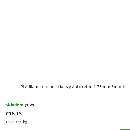
PLA filament modrofialový Aubergine 1,75 mm Smartfil 1
Skladom
(1 ks)
€16,13
Jednotková
€16,13 / 1 kg
cena: