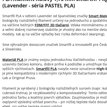
(Lavender - séria PASTEL PLA)
Smartfil PLA v odtieni Lavender od španielskej značky
Smart Mate
biologicky rozložiteľný filament určený na jednoduchú a spoľahliv
na väčšine bežných
FDM/FFF 3D tlačiarní
. Vďaka minimálnemu z
a veľmi dobrej rozmerovej stabilite je vhodný ako na menšie deta
modely, tak aj na väčšie výtlačky bez rizika deformácií (warping).
Sme výhradným dovozcom značiek Smartfil a Innovatefil pre Česk
a Slovensko.
Materiál PLA
je známy svojou jednoduchou tlačiteľnosťou – nevy
uzavretú tlačovú komoru, dobre priľne k podložke a umožňuje tla
vyšších rýchlostiach.
Smartfil PLA
navyše nesie označenie
High-
je plne kompatibilný s modernými rýchlymi 3D tlačiarňami vrát
Lab a Original Prusa.
Filament je vyrobený z biologicky rozložiteľných surovín (napr. ku
cukrová trstina), je recyklovateľný a kompostovateľný. Tento odt
jednotnú farbu a kvalitný povrch výtlačkov. Zaujímavosťou je mo
ovplyvniť výsledný vzhľad povrchu – pri nižšej teplote tlače dosia
efekt, pri vyššej teplote matný vzhľad.