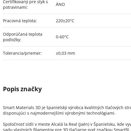
Certifikovaný pre styk s
ÁNO
potravinami
:
Pracovná teplota
:
220±20°C
Odporúčaná teplota
0-60°C
podložky
:
Tolerancia/priemer
:
±0,03 mm
Smart Materials 3D je španielský výrobca kvalitných tlačových st
disponujúci s najmodernejšími výrobnými technológiami.
Spoločnosť sídli v meste Alcalá la Real (Jaén) v Španielsku, kde vy
sadu vlastných filamentov pre 3D tlačiarne pod značkou Smartfil.