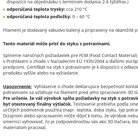
dispozícii na objednávku s termínom dodania 2-6 týždňov.)
odporúčaná teplota trysky:
cca 210 °C
odporúčaná teplota podložky:
0 – 60 °C
Filament je dodávaný vákuovo balený a pripravený na okamžité po
Tento materiál môže prísť do styku s potravinami.
Splnenie náročných požiadaviek pre FCM (Food Contact Material)
v Prohlásení o zhode s Nariadením EÚ 1935/2004 a ďalšími euró
predpismi. C
ertifikát na styk s potravinami je k dispozícii v odkaz
produktu vyššie alebo na vyžiadanie.
Upozornenie:
Vyhlásenie o zhode deklarujúce bezpečnosť konta
potravinami sa vzťahuje na filament pred jeho spracovaním 3D t
Pre
určenie, že váš výrobok spĺňa požiadavky na styk s potrav
byť otestovaný finálny výtlačok.
Testovanie prebieha podľa sme
určitých podmienok použitia (napr. teplota, doba styku, typ potrav
Dizajnom alebo spracovaním môže dôjsť k tomu, že výrobok neb
smernici vyhovovať, čo je zodpovednosťou vás ako 3D tlačiara, kto
materiálom pracoval.