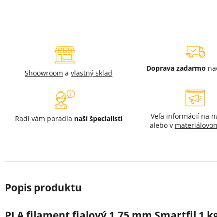
Doprava zadarmo
na
Shoowroom
a
vlastný sklad
Veľa informácií na 
Radi vám poradia
naši špecialisti
alebo v
materiálovom
PLA filament fialový 1,75 mm Smartfil 1 k