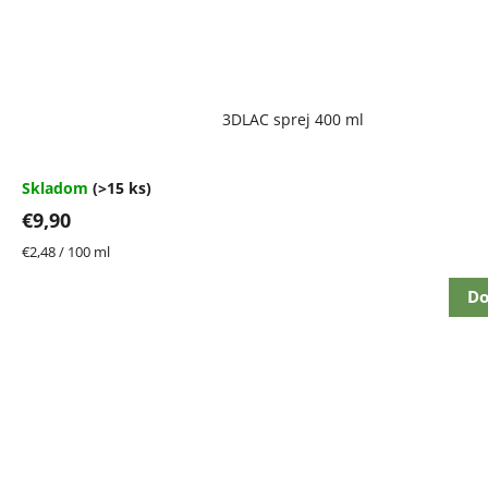
Priemerné
3DLAC sprej 400 ml
hodnotenie
produktu
je
4,7
Skladom
(>15 ks)
z
€9,90
5
hviezdičiek.
Jednotková
€2,48 / 100 ml
cena:
Do