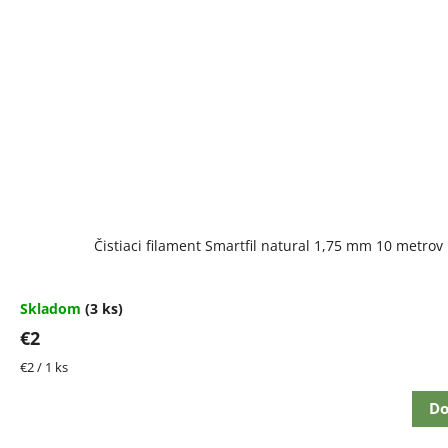
Čistiaci filament Smartfil natural 1,75 mm 10 metrov
Skladom
(3 ks)
€2
Jednotková
€2 / 1 ks
cena:
Do