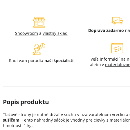
Doprava zadarmo
na
Shoowroom
a
vlastný sklad
Veľa informácií na 
Radi vám poradia
naši špecialisti
alebo v
materiálovo
Tlačové struny je nutné držať v suchu v uzatvárateľnom vrecku a
sušičom
. Tento náhradný sáčok je vhodný pre cievky s materiál
hmotnosti 1 kg.