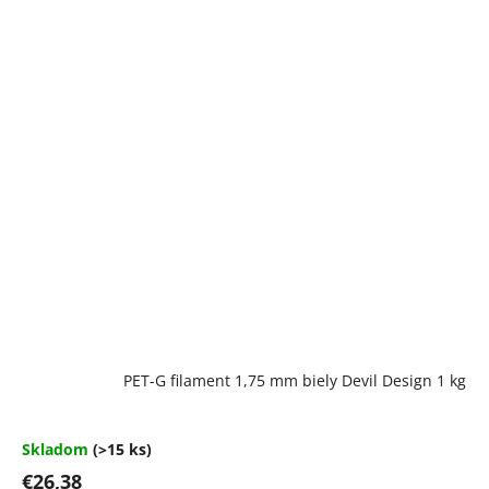
Priemerné
PET-G filament 1,75 mm biely Devil Design 1 kg
hodnotenie
produktu
je
5,0
Skladom
(>15 ks)
z
€26,38
5