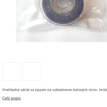
Priehľadný sáčok so zipsom na uskladnenie tlačových strún. Hrú