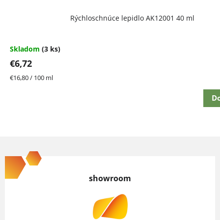
Rýchloschnúce lepidlo AK12001 40 ml
Skladom
(3 ks)
€6,72
Jednotková
€16,80 / 100 ml
cena:
Do
Z
á
p
showroom
ä
t
i