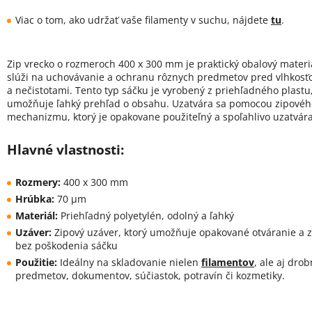
Viac o tom, ako udržať vaše filamenty v suchu, nájdete
tu
.
Zip vrecko o rozmeroch 400 x 300 mm je praktický obalový materiá
slúži na uchovávanie a ochranu rôznych predmetov pred vlhkos
a nečistotami. Tento typ sáčku je vyrobený z priehľadného plastu,
umožňuje ľahký prehľad o obsahu. Uzatvára sa pomocou zipovéh
mechanizmu, ktorý je opakovane použiteľný a spoľahlivo uzatvára
Hlavné vlastnosti:
Rozmery:
400 x 300 mm
Hrúbka:
70 µm
Materiál:
Priehľadný polyetylén, odolný a ľahký
Uzáver:
Zipový uzáver, ktorý umožňuje opakované otváranie a z
bez poškodenia sáčku
Použitie:
Ideálny na skladovanie nielen
filamentov
, ale aj dro
predmetov, dokumentov, súčiastok, potravín či kozmetiky.