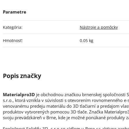
Kategória
:
Nástroje a pomôcky
Hmotnosť
:
0.05 kg
Materialpro3D
je obchodnou značkou brnenskej spoločnosti So
s.r.o., ktorá vznikla v súvislosti s otevorením rovnomenného e
venovanému predeju materiálu do 3D tlačiarní a predajom vlas
produktov vytvorených pomocou 3D tlače. Značka Materialpro
svoju prevádzkáreň v Brne, kde je možné ponúkané produkty z
Spoločnost Solidify 3D, s.r.o so sídlom v Brne sa aktívne zao