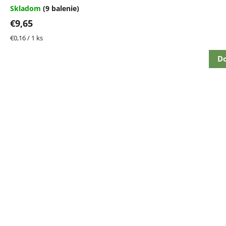
Skladom
(9 balenie)
€9,65
Jednotková
€0,16 / 1 ks
cena:
Do