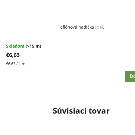
Teflónová hadička
PTFE
Skladom
(>15 m)
€6,63
Jednotková
€6,63 / 1 m
cena:
Do
Súvisiaci tovar