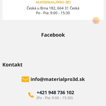
e
Česká u Brna 182, 664 31 Česká
Po - Pia: 9:00 - 15:30
Facebook
Kontakt
info
@
materialpro3d.sk
+421 948 736 102