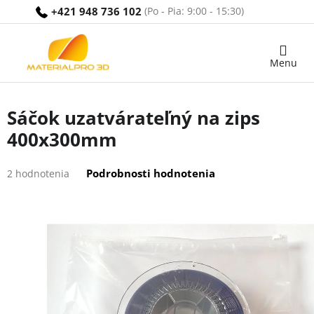
Prejsť
+421 948 736 102
na
obsah
Nákupný
košík
Sáčok uzatvárateľný na zips
400x300mm
Priemerné
Podrobnosti hodnotenia
2 hodnotenia
hodnotenie
produktu
je
4,5
z
5
hviezdičiek.