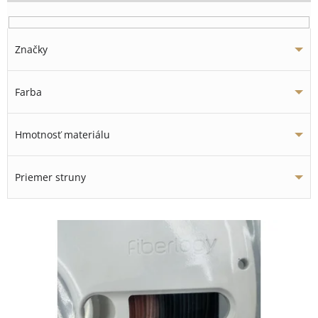
Značky
Farba
Hmotnosť materiálu
Priemer struny
V
ý
p
i
s