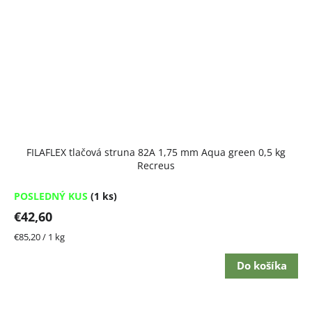
FILAFLEX tlačová struna 82A 1,75 mm Aqua green 0,5 kg
Recreus
POSLEDNÝ KUS
(1 ks)
€42,60
Jednotková
€85,20 / 1 kg
cena:
Do košíka