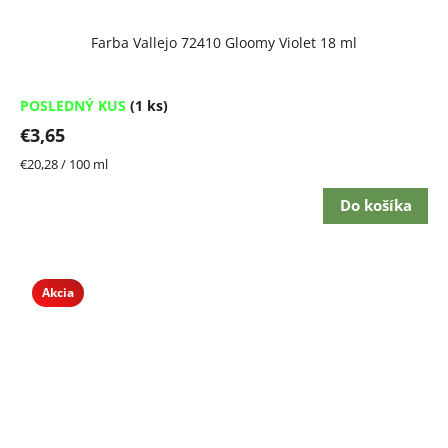
Farba Vallejo 72410 Gloomy Violet 18 ml
POSLEDNÝ KUS
(1 ks)
€3,65
Jednotková
€20,28 / 100 ml
cena:
Do košíka
Akcia