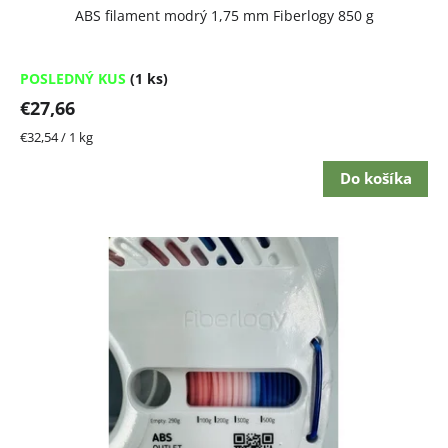
ABS filament modrý 1,75 mm Fiberlogy 850 g
POSLEDNÝ KUS
(1 ks)
€27,66
Jednotková
€32,54 / 1 kg
cena:
Do košíka