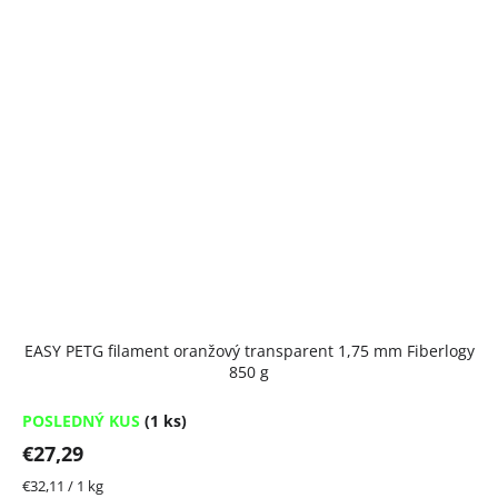
EASY PETG filament oranžový transparent 1,75 mm Fiberlogy
850 g
POSLEDNÝ KUS
(1 ks)
€27,29
Jednotková
€32,11 / 1 kg