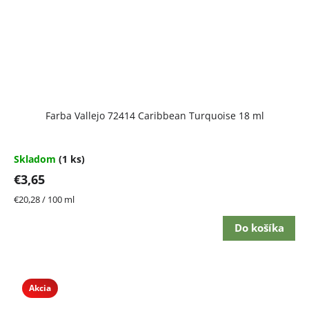
Farba Vallejo 72414 Caribbean Turquoise 18 ml
Skladom
(1 ks)
€3,65
Jednotková
€20,28 / 100 ml
cena:
Do košíka
Akcia