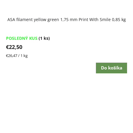
ASA filament yellow green 1,75 mm Print With Smile 0,85 kg
POSLEDNÝ KUS
(1 ks)
€22,50
Jednotková
€26,47 / 1 kg
cena:
Do košíka