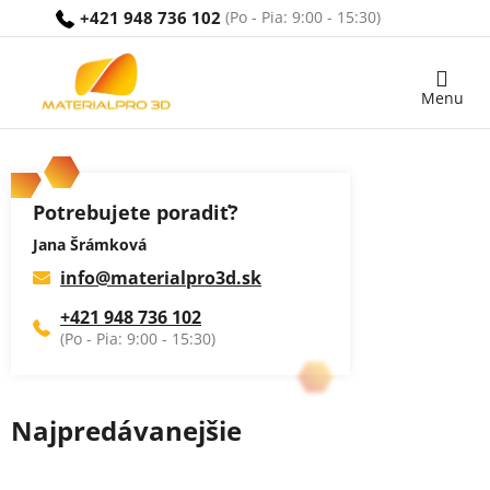
Prejsť
+421 948 736 102
na
obsah
Nákupný
košík
Potrebujete poradiť?
Jana Šrámková
info
@
materialpro3d.sk
+421 948 736 102
Najpredávanejšie