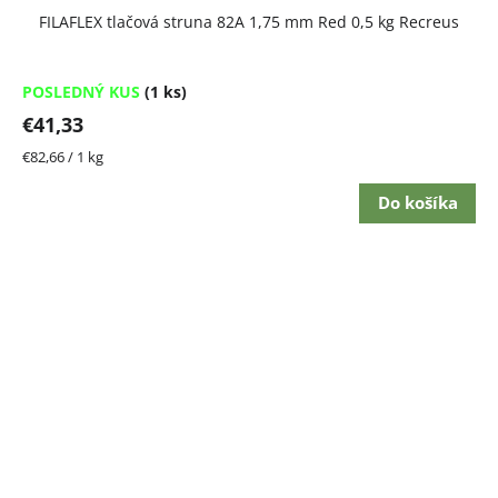
FILAFLEX tlačová struna 82A 1,75 mm Red 0,5 kg Recreus
POSLEDNÝ KUS
(1 ks)
€41,33
Jednotková
€82,66 / 1 kg
cena:
Do košíka