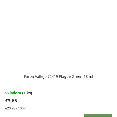
Farba Vallejo 72419 Plague Green 18 ml
Skladom
(1 ks)
€3,65
Jednotková
€20,28 / 100 ml
cena: