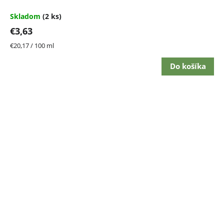
Skladom
(2 ks)
€3,63
Jednotková
€20,17 / 100 ml
cena:
Do košíka