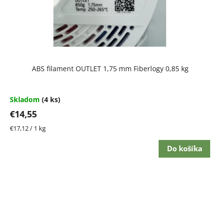
ABS filament OUTLET 1,75 mm Fiberlogy 0,85 kg
Skladom
(4 ks)
€14,55
Jednotková
€17,12 / 1 kg
cena:
Do košíka