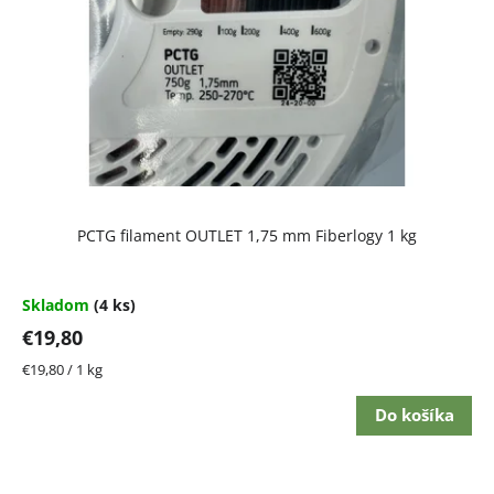
p
r
o
d
u
k
t
PCTG filament OUTLET 1,75 mm Fiberlogy 1 kg
o
v
Skladom
(4 ks)
€19,80
Jednotková
€19,80 / 1 kg
cena:
Do košíka