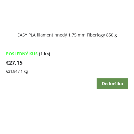
EASY PLA filament hnedý 1,75 mm Fiberlogy 850 g
POSLEDNÝ KUS
(1 ks)
€27,15
Jednotková
€31,94 / 1 kg
cena:
Do košíka