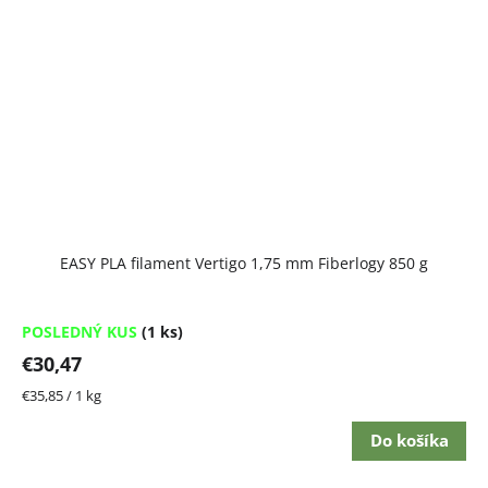
EASY PLA filament Vertigo 1,75 mm Fiberlogy 850 g
POSLEDNÝ KUS
(1 ks)
€30,47
Jednotková
€35,85 / 1 kg
cena:
Do košíka