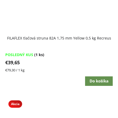
FILAFLEX tlačová struna 82A 1,75 mm Yellow 0,5 kg Recreus
POSLEDNÝ KUS
(1 ks)
€39,65
Jednotková
€79,30 / 1 kg
cena:
Do košíka
Akcia