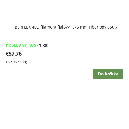
FIBERFLEX 40D filament fialový 1,75 mm Fiberlogy 850 g
POSLEDNÝ KUS
(1 ks)
€57,76
Jednotková
€67,95 / 1 kg
cena:
Do košíka