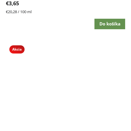
€3,65
Jednotková
€20,28 / 100 ml
cena:
Do košíka
Akcia