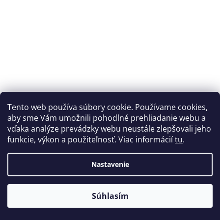
Tento web používa súbory cookie. Používame cookies,
aby sme Vám umožnili pohodlné prehliadanie webu a
vďaka analýze prevádzky webu neustále zlepšovali jeho
Flexfill tlačová struna 98A TPU 1,75 mm natural 0,5 kg
funkcie, výkon a použiteľnosť. Viac informácií
tu
.
Fillamentum
POSLEDNÝ KUS
(1 ks)
Nastavenie
€29,90
Jednotková
€59,80 / 1 kg
Súhlasím
cena:
Do košíka