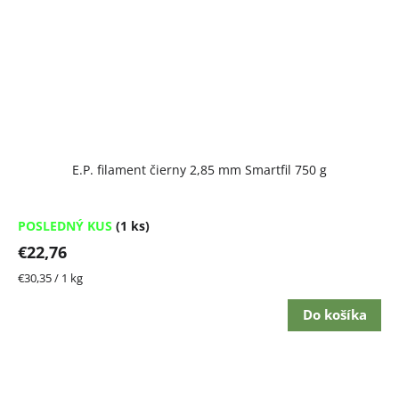
E.P. filament čierny 2,85 mm Smartfil 750 g
POSLEDNÝ KUS
(1 ks)
€22,76
Jednotková
€30,35 / 1 kg
cena:
Do košíka