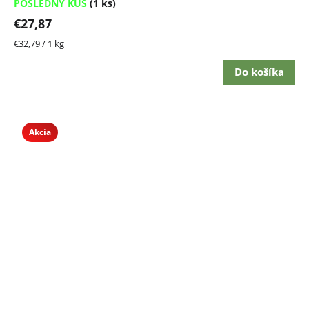
POSLEDNÝ KUS
(1 ks)
€27,87
Jednotková
€32,79 / 1 kg
cena:
Do košíka
Akcia