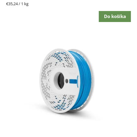
Jednotková
€35,24 / 1 kg
cena:
Do košíka