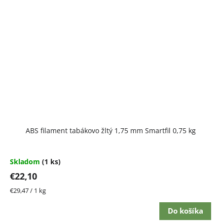
ABS filament tabákovo žltý 1,75 mm Smartfil 0,75 kg
Skladom
(1 ks)
€22,10
Jednotková
€29,47 / 1 kg
cena:
Do košíka