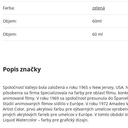
Farba
:
zelená
Objem
:
60ml
Objem
:
60 ml
Spoločnosť Vallejo bola založená v roku 1965 v New Jersey, USA. 
pôsobenia sa firma špecializovala na farby pre oblasť filmu, konk
animované filmy. V roku 1969 sa spoločnosť presunula do Španie
štúdií animovaných filmov sídlilo v Európe. V roku 1972 Amadeo Va
Artist Color, prvú akrylovú farbu pre výtvarných umelcov vyroben
prvých akrylových farieb pre umelcov v Európe. V tomto období Val
Liquid Watercolor – farby pre grafický dizajn.