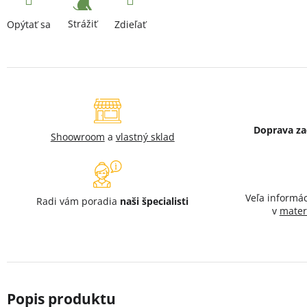
Strážiť
Opýtať sa
Zdieľať
Doprava z
Shoowroom
a
vlastný sklad
Veľa informá
Radi vám poradia
naši špecialisti
v
mater