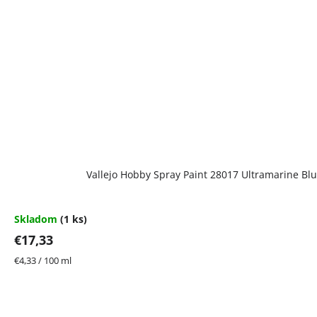
Vallejo Hobby Spray Paint 28017 Ultramarine Bl
Skladom
(1 ks)
€17,33
Jednotková
€4,33 / 100 ml
cena: