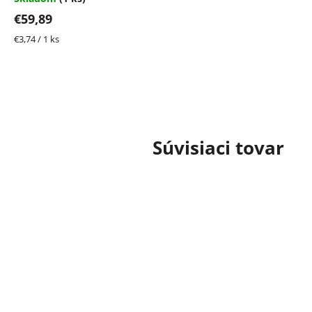
€59,89
Jednotková
€3,74 / 1 ks
cena:
Súvisiaci tovar