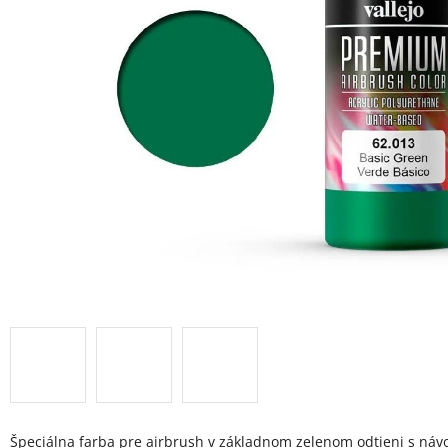
Špeciálna farba pre airbrush v základnom zelenom odtieni s náv