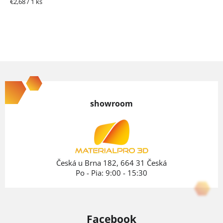
Jednotková
€2,68 / 1 ks
cena:
Z
á
p
showroom
ä
t
i
e
Česká u Brna 182, 664 31 Česká
Po - Pia: 9:00 - 15:30
Facebook