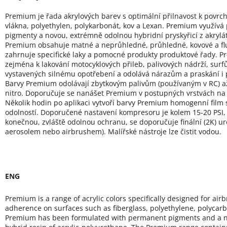
Premium je řada akrylových barev s optimální přilnavost k povrc
vlákna, polyethylen, polykarbonát, kov a Lexan. Premium využív
pigmenty a novou, extrémně odolnou hybridní pryskyřicí z akryl
Premium obsahuje matné a neprůhledné, průhledné, kovové a fl
zahrnuje specifické laky a pomocné produkty produktové řady. 
zejména k lakování motocyklových přileb, palivových nádrží, su
vystavených silnému opotřebení a odolává nárazům a praskání i
Barvy Premium odolávají zbytkovým palivům (používaným v RC) 
nitro. Doporučuje se nanášet Premium v postupných vrstvách na 
Několik hodin po aplikaci vytvoří barvy Premium homogenní film
odolností. Doporučené nastavení kompresoru je kolem 15-20 PSI, o
konečnou, zvláště odolnou ochranu, se doporučuje finální (2K) ur
aerosolem nebo airbrushem). Malířské nástroje lze čistit vodou.
ENG
Premium is a range of acrylic colors specifically designed for ai
adherence on surfaces such as fiberglass, polyethylene, polycar
Premium has been formulated with permanent pigments and a ne