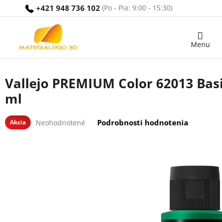
Prejsť
+421 948 736 102
na
obsah
Nákupný
košík
Vallejo PREMIUM Color 62013 Bas
ml
Priemerné
Podrobnosti hodnotenia
Akcia
Neohodnotené
hodnotenie
produktu
je
0,0
z
5
hviezdičiek.