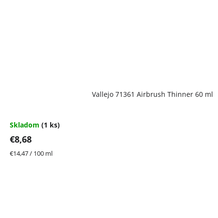
Vallejo 71361 Airbrush Thinner 60 ml
Skladom
(1 ks)
€8,68
Jednotková
€14,47 / 100 ml
cena: