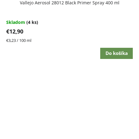
Vallejo Aerosol 28012 Black Primer Spray 400 ml
hodnotenie
produktu
je
5,0
Skladom
(4 ks)
z
€12,90
5
hviezdičiek.
Jednotková
€3,23 / 100 ml
cena:
Do košíka