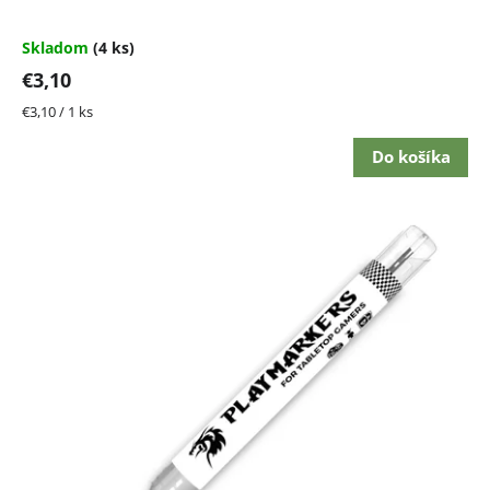
Skladom
(4 ks)
€3,10
Jednotková
€3,10 / 1 ks
cena:
Do košíka