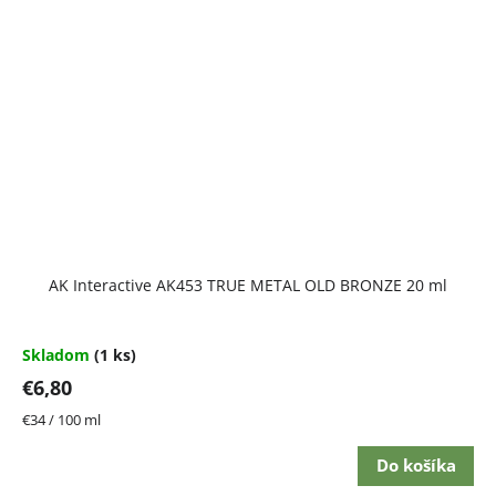
AK Interactive AK453 TRUE METAL OLD BRONZE 20 ml
Skladom
(1 ks)
€6,80
Jednotková
€34 / 100 ml
cena:
Do košíka