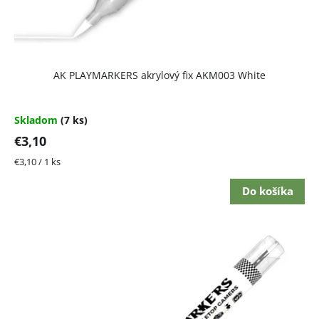
AK PLAYMARKERS akrylový fix AKM003 White
Skladom
(7 ks)
€3,10
Jednotková
€3,10 / 1 ks
cena:
Do košíka