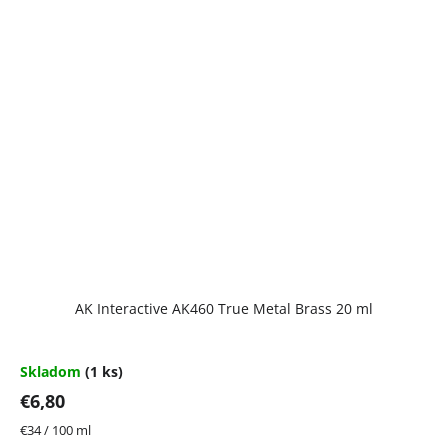
AK Interactive AK460 True Metal Brass 20 ml
Skladom
(1 ks)
€6,80
Jednotková
€34 / 100 ml
cena: