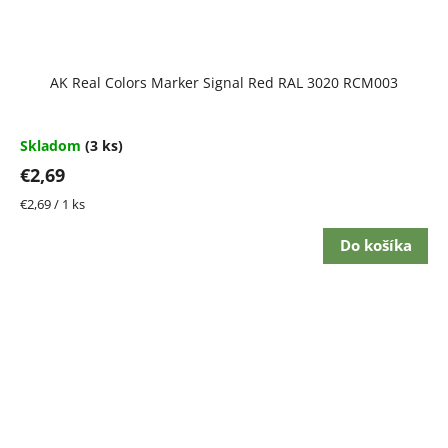
AK Real Colors Marker Signal Red RAL 3020 RCM003
Skladom
(3 ks)
€2,69
Jednotková
€2,69 / 1 ks
cena:
Do košíka