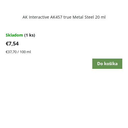
AK Interactive AK457 true Metal Steel 20 ml
Skladom
(1 ks)
€7,54
Jednotková
€37,70 / 100 ml
cena:
Do košíka