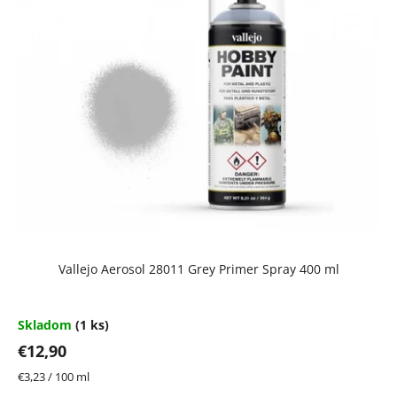
p
i
s
p
r
o
d
u
k
t
Vallejo Aerosol 28011 Grey Primer Spray 400 ml
o
v
Skladom
(1 ks)
€12,90
Jednotková
€3,23 / 100 ml
cena: