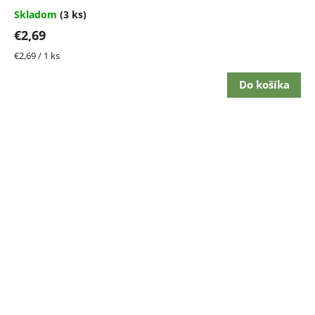
Skladom
(3 ks)
€2,69
Jednotková
€2,69 / 1 ks
cena:
Do košíka