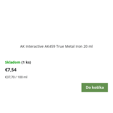
AK Interactive AK459 True Metal Iron 20 ml
Skladom
(1 ks)
€7,54
Jednotková
€37,70 / 100 ml
cena:
Do košíka