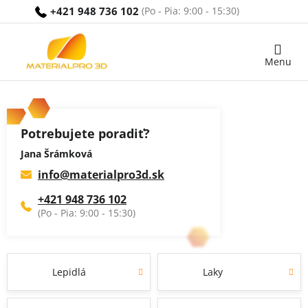
Prejsť
+421 948 736 102
na
obsah
Nákupný
košík
Potrebujete poradiť?
Jana Šrámková
info
@
materialpro3d.sk
+421 948 736 102
Lepidlá
Laky