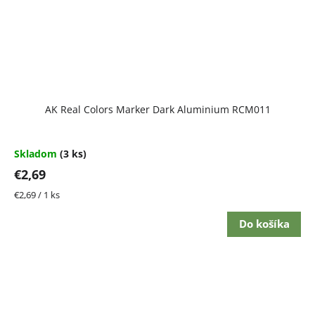
AK Real Colors Marker Dark Aluminium RCM011
Skladom
(3 ks)
€2,69
Jednotková
€2,69 / 1 ks
cena:
Do košíka