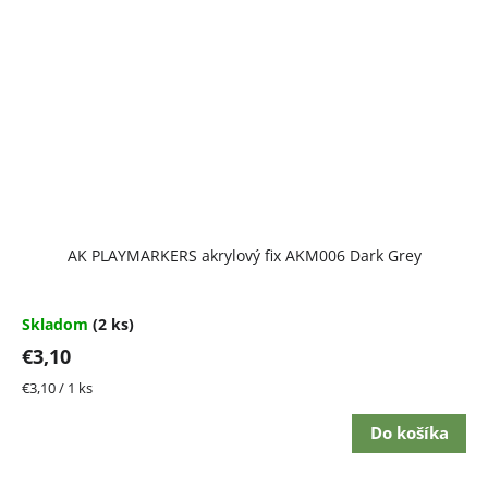
AK PLAYMARKERS akrylový fix AKM006 Dark Grey
Skladom
(2 ks)
€3,10
Jednotková
€3,10 / 1 ks
cena:
Do košíka