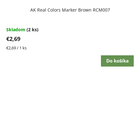
AK Real Colors Marker Brown RCM007
Skladom
(2 ks)
€2,69
Jednotková
€2,69 / 1 ks
cena:
Do košíka