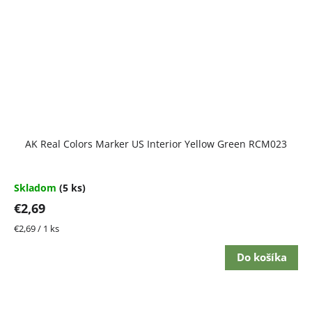
AK Real Colors Marker US Interior Yellow Green RCM023
Skladom
(5 ks)
€2,69
Jednotková
€2,69 / 1 ks
cena:
Do košíka