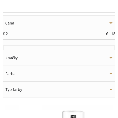
Cena
€
2
€
118
Značky
Farba
Typ farby
V
ý