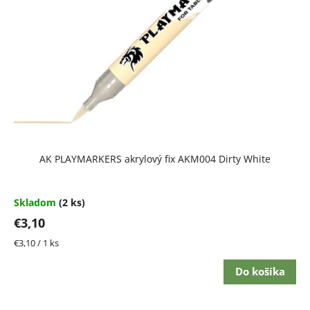
AK PLAYMARKERS akrylový fix AKM004 Dirty White
Skladom
(2 ks)
€3,10
Jednotková
€3,10 / 1 ks
cena:
Do košíka