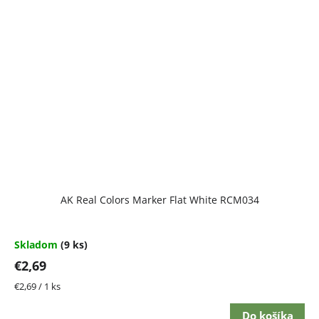
Priemerné
AK Real Colors Marker Flat White RCM034
hodnotenie
produktu
je
5,0
Skladom
(9 ks)
z
€2,69
5
hviezdičiek.
Jednotková
€2,69 / 1 ks
cena:
Do košíka