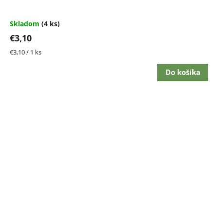
Skladom
(4 ks)
€3,10
Jednotková
€3,10 / 1 ks
cena:
Do košíka