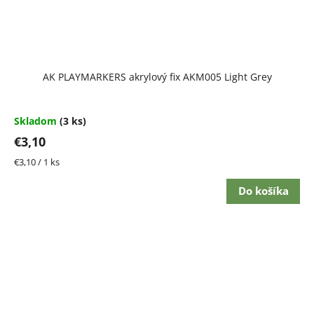
AK PLAYMARKERS akrylový fix AKM005 Light Grey
Skladom
(3 ks)
€3,10
Jednotková
€3,10 / 1 ks
cena:
Do košíka