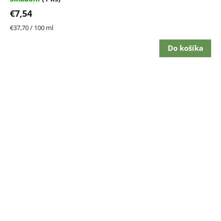
€7,54
Jednotková
€37,70 / 100 ml
cena:
Do košíka