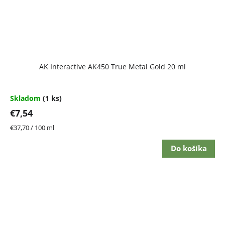
AK Interactive AK450 True Metal Gold 20 ml
Skladom
(1 ks)
€7,54
Jednotková
€37,70 / 100 ml
cena:
Do košíka