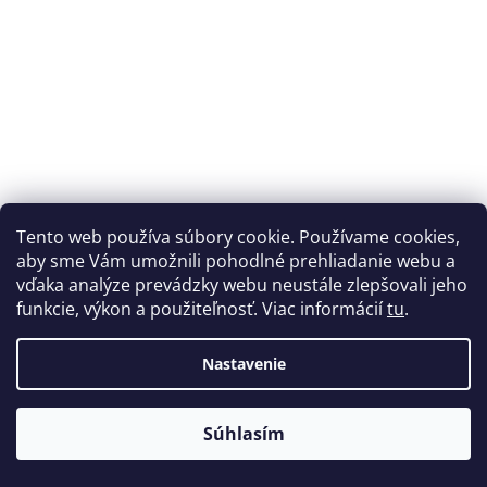
Tento web používa súbory cookie. Používame cookies,
aby sme Vám umožnili pohodlné prehliadanie webu a
vďaka analýze prevádzky webu neustále zlepšovali jeho
funkcie, výkon a použiteľnosť. Viac informácií
tu
.
Nastavenie
AK PLAYMARKERS akrylový fix AKM007 Light Skin
Súhlasím
Skladom
(2 ks)