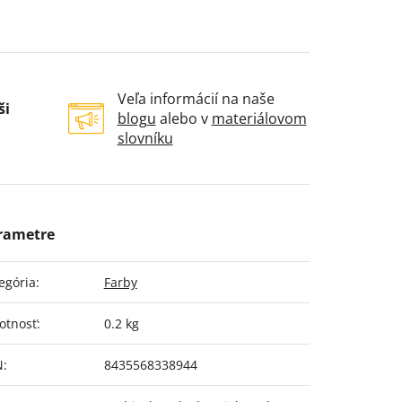
Veľa informácií na naše
ši
blogu
alebo v
materiálovom
slovníku
egória
:
Farby
otnosť
:
0.2 kg
N
:
8435568338944