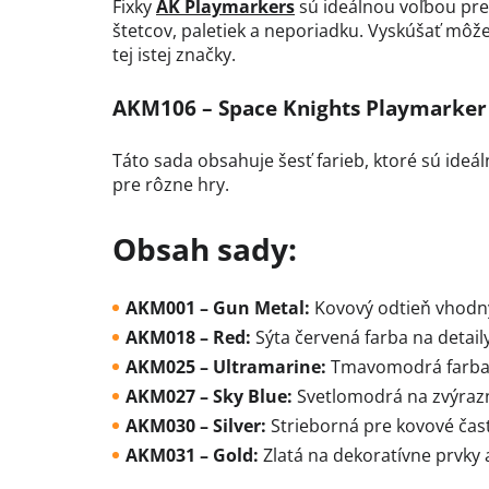
Fixky
AK Playmarkers
sú ideálnou voľbou pre 
štetcov, paletiek a neporiadku. Vyskúšať môže
tej istej značky.
AKM106 – Space Knights Playmarker
Táto sada obsahuje šesť farieb, ktoré sú ide
pre rôzne hry.
Obsah sady:
AKM001 – Gun Metal:
Kovový odtieň vhodný
AKM018 – Red:
Sýta červená farba na detail
AKM025 – Ultramarine:
Tmavomodrá farba n
AKM027 – Sky Blue:
Svetlomodrá na zvýrazne
AKM030 – Silver:
Strieborná pre kovové čast
AKM031 – Gold:
Zlatá na dekoratívne prvky a