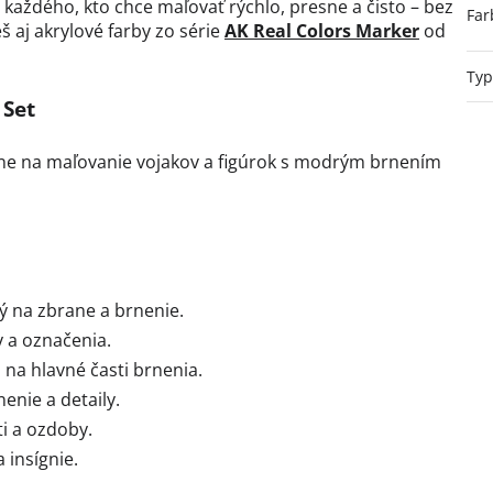
každého, kto chce maľovať rýchlo, presne a čisto – bez
Far
š aj akrylové farby zo série
AK Real Colors Marker
od
Typ
 Set
álne na maľovanie vojakov a figúrok s modrým brnením
 na zbrane a brnenie.
y a označenia.
a hlavné časti brnenia.
nie a detaily.
i a ozdoby.
 insígnie.