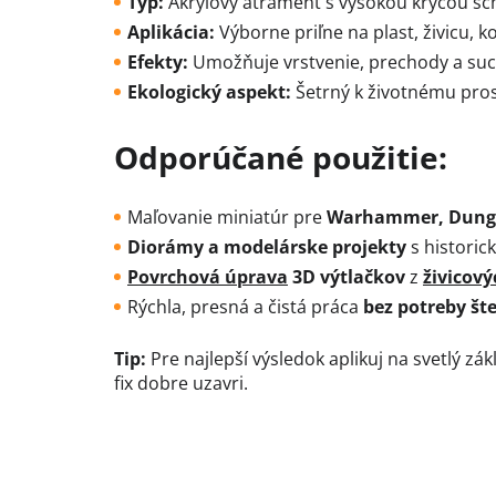
Typ:
Akrylový atrament s vysokou krycou s
Aplikácia:
Výborne priľne na plast, živicu, ko
Efekty:
Umožňuje vrstvenie, prechody a suc
Ekologický aspekt:
Šetrný k životnému pros
Odporúčané použitie:
Maľovanie miniatúr pre
Warhammer, Dung
Diorámy a modelárske projekty
s historick
Povrchová úprava
3D výtlačkov
z
živicový
Rýchla, presná a čistá práca
bez potreby šte
Tip:
Pre najlepší výsledok aplikuj na svetlý zákl
fix dobre uzavri.