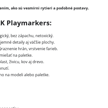
ním, ako sú vesmírni rytieri a podobné postavy.
AK Playmarkers:
gický, bez zápachu, netoxický.
 jemné detaily aj väčšie plochy.
ýraznenie hrán, vrstvenie farieb.
 miešať na paletke.
last, živicu, kov aj drevo.
nutí.
o na modeli alebo paletke.