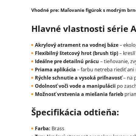
Vhodné pre:
Maľovanie figúrok s modrým brne
Hlavné vlastnosti série 
Akrylový atrament na vodnej báze
– ekolo
Flexibilný štetcový hrot (brush tip)
– kreslí
Ideálne pre detailnú prácu
– tieňovanie, zv
Priama aplikácia
– farbu netreba riediť ani
Rýchle schnutie a vysoká priľnavosť
– na p
Odolnosť voči vode a manipulácii
po zasch
Možnosť vrstvenia a miešania farieb
priam
Špecifikácia odtieňa:
Farba:
Brass