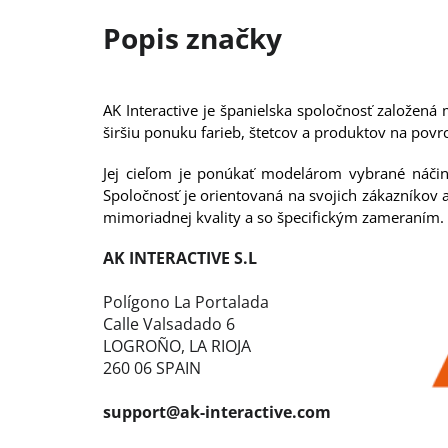
AK Interactive je španielska spoločnosť založe
širšiu ponuku farieb, štetcov a produktov na pov
Jej cieľom je ponúkať modelárom vybrané náčini
Spoločnosť je orientovaná na svojich zákazníkov
mimoriadnej kvality a so špecifickým zameraním.
AK INTERACTIVE S.L
Polígono La Portalada
Calle Valsadado 6
LOGROÑO, LA RIOJA
260 06 SPAIN
support@ak-interactive.com