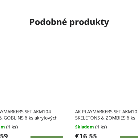
AYMARKERS SET AKM104
AK PLAYMARKERS SET AKM10
& GOBLINS 6 ks akrylových
SKELETONS & ZOMBIES 6 ks
rov
akrylových markerov
dom
(1 ks)
Skladom
(1 ks)
,59
€16,55