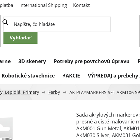
platba
International Shipping
Kontakt
iarne
3D skenery
Potreby pre povrchovú úpravu
Robotické stavebnice
⚡AKCIE
VÝPREDAJ a prebehy 
y, Lepidlá, Primery
Farby
AK PLAYMARKERS SET AKM106 SPA
Sada akrylových markerov 
presné a čisté maľovanie m
AKM001 Gun Metal, AKM018
AKM030 Silver, AKM031 Gol