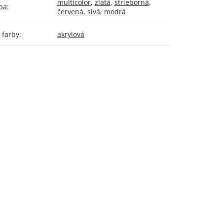
multicolor
,
zlatá
,
strieborná
,
ba
:
červená
,
sivá
,
modrá
 farby
:
akrylová