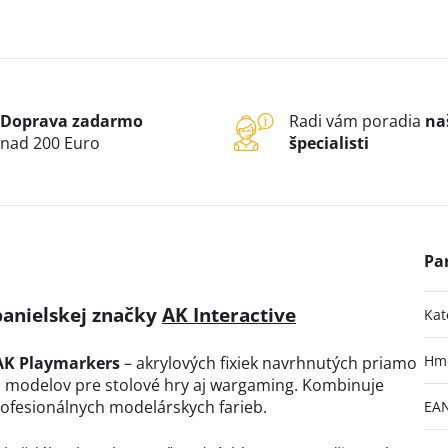
Doprava zadarmo
Radi vám poradia
na
nad 200 Euro
špecialisti
panielskej značky
AK Interactive
Kat
Hm
AK Playmarkers
– akrylových fixiek navrhnutých priamo
 a modelov pre stolové hry aj wargaming. Kombinuje
 profesionálnych modelárskych farieb.
EA