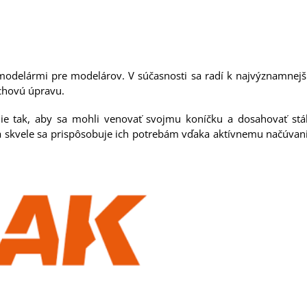
ná modelármi pre modelárov. V súčasnosti sa radí k najvýznamne
rchovú úpravu.
e tak, aby sa mohli venovať svojmu koníčku a dosahovať stále
 a skvele sa prispôsobuje ich potrebám vďaka aktívnemu načúva