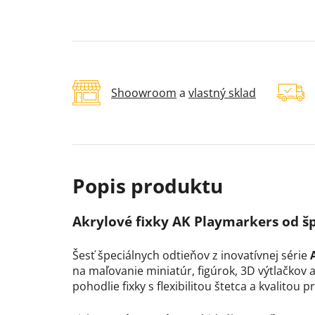
Shoowroom
a
vlastný sklad
Akrylové fixky AK Playmarkers od š
Šesť
špeciálnych odtieňov z inovatívnej série
na maľovanie miniatúr, figúrok, 3D výtlačkov
pohodlie fixky s flexibilitou štetca a kvalitou