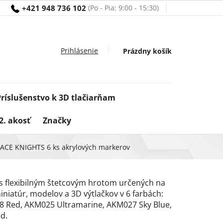
+421 948 736 102
Nákupný
Prázdny košík
košík
Príslušenstvo k 3D tlačiarňam
2. akosť
Značky
CE KNIGHTS 6 ks akrylových markerov
s flexibilným štetcovým hrotom určených na
iniatúr, modelov a 3D výtlačkov v 6 farbách:
 Red, AKM025 Ultramarine, AKM027 Sky Blue,
d.