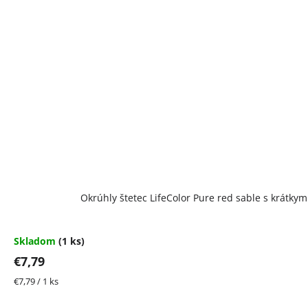
Okrúhly štetec LifeColor Pure red sable s krátky
Skladom
(1 ks)
€7,79
Jednotková
€7,79 / 1 ks
cena: