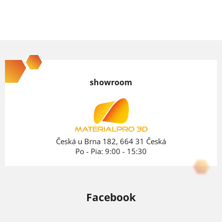
Z
á
p
showroom
ä
t
i
e
Česká u Brna 182, 664 31 Česká
Po - Pia: 9:00 - 15:30
Facebook