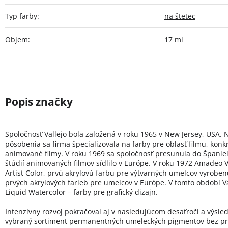
Typ farby
:
na štetec
Objem
:
17 ml
Spoločnosť Vallejo bola založená v roku 1965 v New Jersey, USA. 
pôsobenia sa firma špecializovala na farby pre oblasť filmu, konk
animované filmy. V roku 1969 sa spoločnosť presunula do Španie
štúdií animovaných filmov sídlilo v Európe. V roku 1972 Amadeo Va
Artist Color, prvú akrylovú farbu pre výtvarných umelcov vyroben
prvých akrylových farieb pre umelcov v Európe. V tomto období Val
Liquid Watercolor – farby pre grafický dizajn.
Intenzívny rozvoj pokračoval aj v nasledujúcom desaťročí a výsled
vybraný sortiment permanentných umeleckých pigmentov bez pr