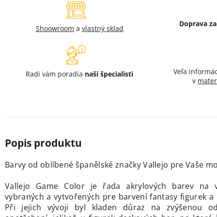
Doprava z
Shoowroom
a
vlastný sklad
Veľa informá
Radi vám poradia
naši špecialisti
v
mater
Barvy od oblíbené španělské značky Vallejo
pre Vaše mod
Vallejo Game Color je řada akrylových barev na v
vybraných a vytvořených pre barvení fantasy figurek 
Při jejich vývoji byl kladen důraz na zvýšenou od