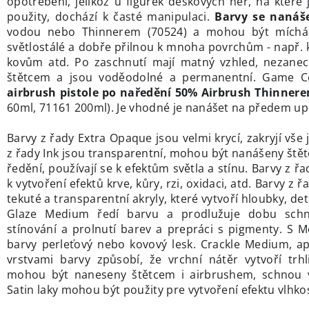
opotřebení, jelikož u figurek deskových her, na které 
použity, dochází k časté manipulaci.
Barvy se nanáše
vodou nebo Thinnerem (70524) a mohou být míchá
světlostálé a dobře přilnou k mnoha povrchům - např. k
kovům atd. Po zaschnutí mají matný vzhled, nezanec
štětcem a jsou voděodolné a permanentní. Game 
airbrush pistole po naředění 50% Airbrush Thinner
60ml, 71161 200ml). Je vhodné je nanášet na předem up
Barvy z řady Extra Opaque jsou velmi krycí, zakryjí vše
z řady Ink jsou transparentní, mohou být nanášeny ště
ředění, používají se k efektům světla a stínu. Barvy z řa
k vytvoření efektů krve, kůry, rzi, oxidaci, atd. Barvy z
tekuté a transparentní akryly, které vytvoří hloubky, det
Glaze Medium ředí barvu a prodlužuje dobu schn
stínování a prolnutí barev a prepráci s pigmenty. S Me
barvy perleťový nebo kovový lesk. Crackle Medium, a
vrstvami barvy způsobí, že vrchní nátěr vytvoří trhl
mohou být naneseny štětcem i airbrushem, schnou v
Satin laky mohou být použity pre vytvoření efektu vlhkos