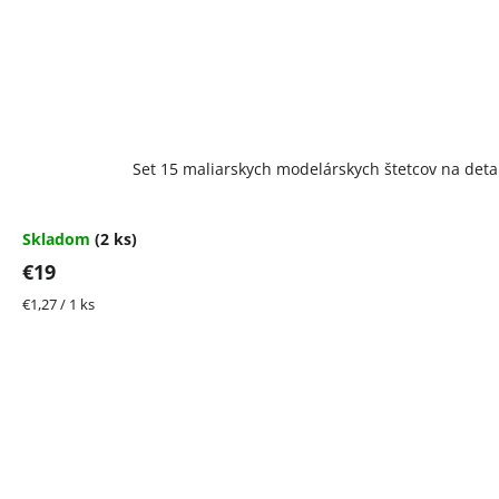
Set 15 maliarskych modelárskych štetcov na detail
Skladom
(2 ks)
€19
Jednotková
€1,27 / 1 ks
cena: