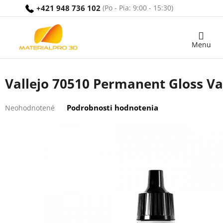
Prejsť
+421 948 736 102
na
obsah
Nákupný
košík
Vallejo 70510 Permanent Gloss Va
Priemerné
Podrobnosti hodnotenia
Neohodnotené
hodnotenie
produktu
je
0,0
z
5
hviezdičiek.