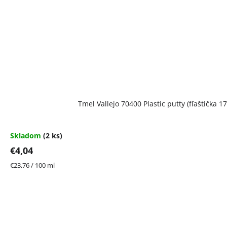
Tmel Vallejo 70400 Plastic putty (fľaštička 17
Skladom
(2 ks)
€4,04
Jednotková
€23,76 / 100 ml
cena: