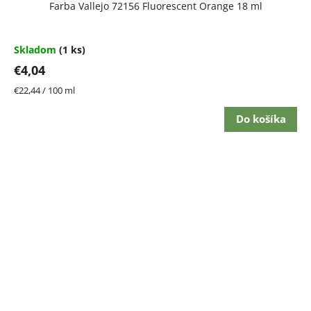
Farba Vallejo 72156 Fluorescent Orange 18 ml
Skladom
(1 ks)
€4,04
Jednotková
€22,44 / 100 ml
cena:
Do košíka