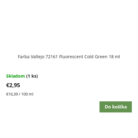
Farba Vallejo 72161 Fluorescent Cold Green 18 ml
Skladom
(1 ks)
€2,95
Jednotková
€16,39 / 100 ml
cena:
Do košíka