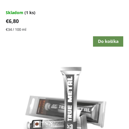
Skladom
(1 ks)
€6,80
Jednotková
€34 / 100 ml
cena:
Do košíka