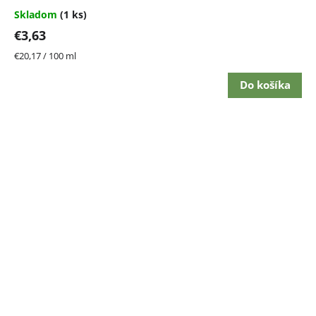
Skladom
(1 ks)
€3,63
Jednotková
€20,17 / 100 ml
cena:
Do košíka