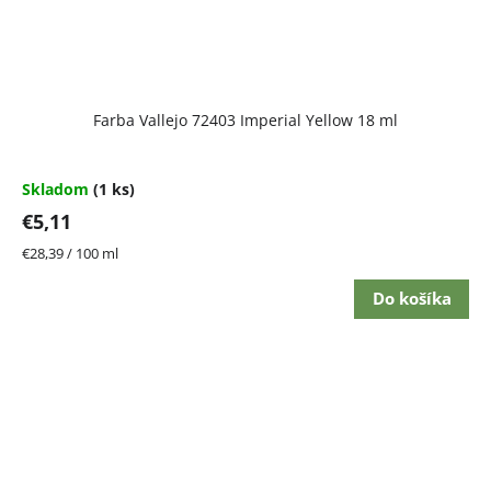
Farba Vallejo 72403 Imperial Yellow 18 ml
Skladom
(1 ks)
€5,11
Jednotková
€28,39 / 100 ml
cena:
Do košíka