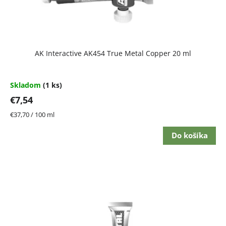
AK Interactive AK454 True Metal Copper 20 ml
Skladom
(1 ks)
€7,54
Jednotková
€37,70 / 100 ml
cena:
Do košíka