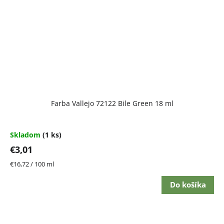
Farba Vallejo 72122 Bile Green 18 ml
Skladom
(1 ks)
€3,01
Jednotková
€16,72 / 100 ml
cena:
Do košíka