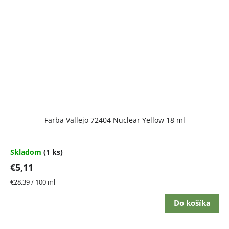
Farba Vallejo 72404 Nuclear Yellow 18 ml
Skladom
(1 ks)
€5,11
Jednotková
€28,39 / 100 ml
cena:
Do košíka