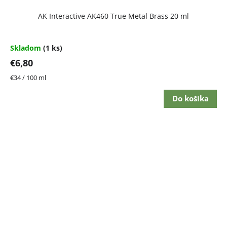
AK Interactive AK460 True Metal Brass 20 ml
Skladom
(1 ks)
€6,80
Jednotková
€34 / 100 ml
cena:
Do košíka