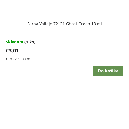
Farba Vallejo 72121 Ghost Green 18 ml
Skladom
(1 ks)
€3,01
Jednotková
€16,72 / 100 ml
cena:
Do košíka