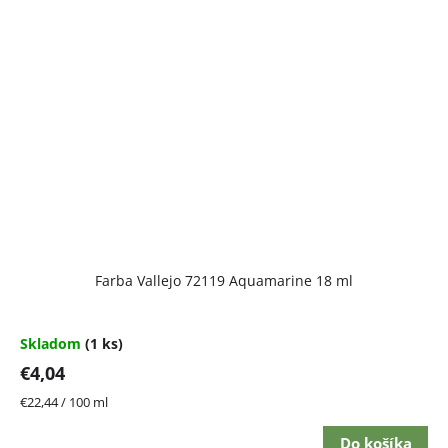
Farba Vallejo 72119 Aquamarine 18 ml
Skladom
(1 ks)
€4,04
Jednotková
€22,44 / 100 ml
cena:
Do košíka