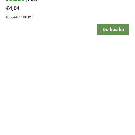
€4,04
Jednotková
€22,44 / 100 ml
cena:
Do košíka