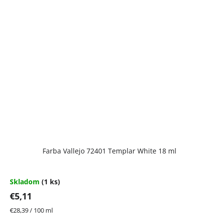
Farba Vallejo 72401 Templar White 18 ml
Skladom
(1 ks)
€5,11
Jednotková
€28,39 / 100 ml
cena: