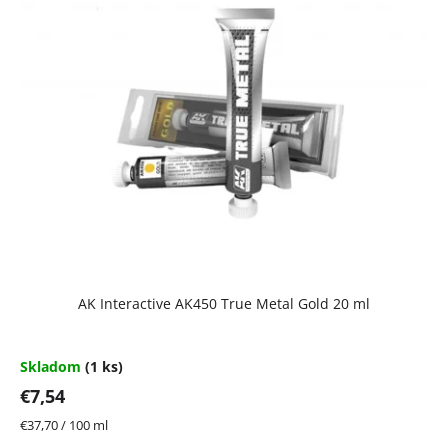
p
i
s
p
r
o
d
u
k
t
AK Interactive AK450 True Metal Gold 20 ml
o
v
Skladom
(1 ks)
€7,54
Jednotková
€37,70 / 100 ml
cena: