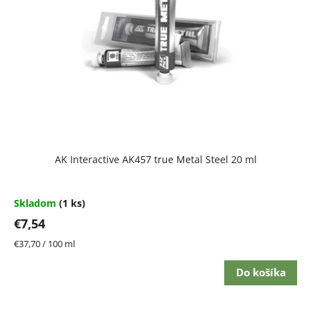
AK Interactive AK457 true Metal Steel 20 ml
Skladom
(1 ks)
€7,54
Jednotková
€37,70 / 100 ml
cena:
Do košíka