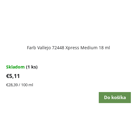
Farb Vallejo 72448 Xpress Medium 18 ml
Skladom
(1 ks)
€5,11
Jednotková
€28,39 / 100 ml
cena:
Do košíka