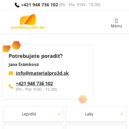
Prejsť
+421 948 736 102
na
obsah
Nákupný
košík
Potrebujete poradiť?
Jana Šrámková
info
@
materialpro3d.sk
+421 948 736 102
Lepidlá
Laky