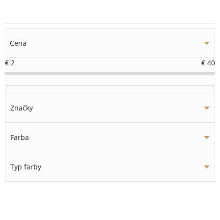
Cena
€
2
€
40
Značky
Farba
Typ farby
V
ý