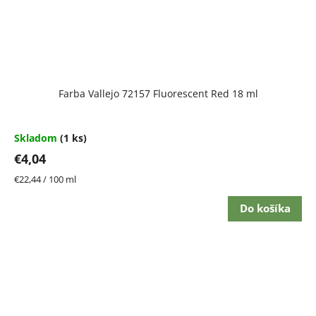
Farba Vallejo 72157 Fluorescent Red 18 ml
Skladom
(1 ks)
€4,04
Jednotková
€22,44 / 100 ml
cena:
Do košíka