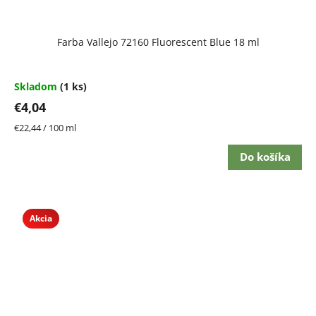
Farba Vallejo 72160 Fluorescent Blue 18 ml
Skladom
(1 ks)
€4,04
Jednotková
€22,44 / 100 ml
cena:
Do košíka
Akcia