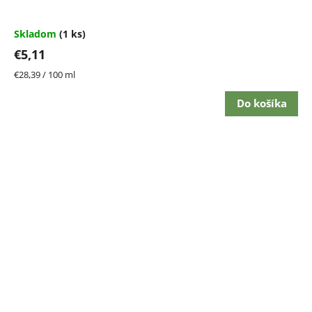
Skladom
(1 ks)
€5,11
Jednotková
€28,39 / 100 ml
cena:
Do košíka