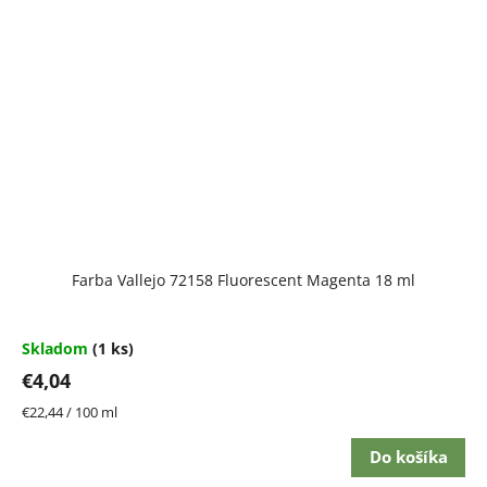
Farba Vallejo 72158 Fluorescent Magenta 18 ml
Skladom
(1 ks)
€4,04
Jednotková
€22,44 / 100 ml
cena:
Do košíka