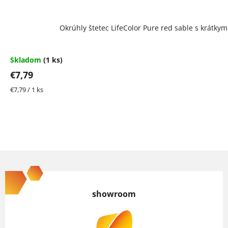
Okrúhly štetec LifeColor Pure red sable s krátky
Skladom
(1 ks)
€7,79
Jednotková
€7,79 / 1 ks
cena:
Z
á
p
showroom
ä
t