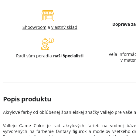
Doprava z
Shoowroom
a
vlastný sklad
Veľa informá
Radi vám poradia
naši špecialisti
v
mater
Akrylové farby od obľúbenej španielskej značky Vallejo pre Vaše 
Vallejo Game Color je rad akrylových farieb na vodnej báz
vytvorených na farbenie fantasy figúrok a modelov všetkého d