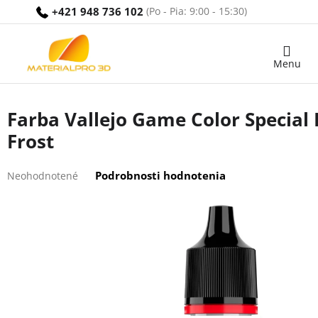
Prejsť
+421 948 736 102
na
obsah
Nákupný
košík
Farba Vallejo Game Color Special
Frost
Priemerné
Podrobnosti hodnotenia
Neohodnotené
hodnotenie
produktu
je
0,0
z
5
hviezdičiek.