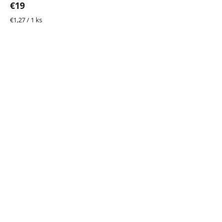
€19
Jednotková
€1,27 / 1 ks
cena: