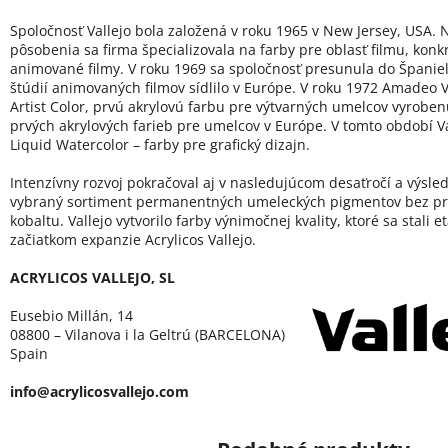
Spoločnosť Vallejo bola založená v roku 1965 v New Jersey, USA. 
pôsobenia sa firma špecializovala na farby pre oblasť filmu, konk
animované filmy. V roku 1969 sa spoločnosť presunula do Španie
štúdií animovaných filmov sídlilo v Európe. V roku 1972 Amadeo Va
Artist Color, prvú akrylovú farbu pre výtvarných umelcov vyroben
prvých akrylových farieb pre umelcov v Európe. V tomto období Val
Liquid Watercolor – farby pre grafický dizajn.
Intenzívny rozvoj pokračoval aj v nasledujúcom desaťročí a výsled
vybraný sortiment permanentných umeleckých pigmentov bez pr
kobaltu. Vallejo vytvorilo farby výnimočnej kvality, ktoré sa stali 
začiatkom expanzie Acrylicos Vallejo.
ACRYLICOS VALLEJO, SL
Eusebio Millán, 14
08800 – Vilanova i la Geltrú (BARCELONA)
Spain
info@acrylicosvallejo.com