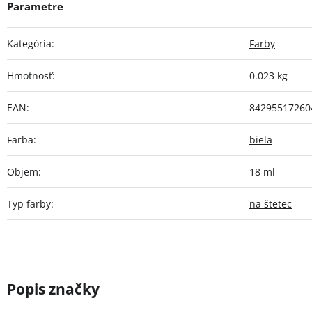
Kategória
:
Farby
Hmotnosť
:
0.023 kg
EAN
:
84295517260
Farba
:
biela
Objem
:
18 ml
Typ farby
:
na štetec