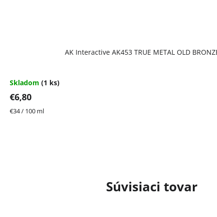
AK Interactive AK453 TRUE METAL OLD BRONZ
Skladom
(1 ks)
€6,80
Jednotková
€34 / 100 ml
cena:
Súvisiaci tovar