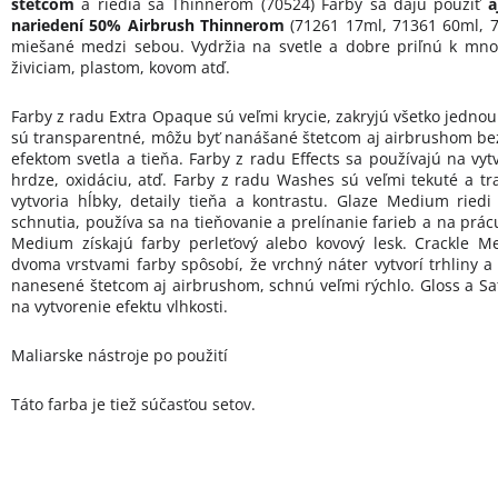
štetcom
a riedia sa Thinnerom (70524) Farby sa dajú použiť
aj
nariedení 50% Airbrush Thinnerom
(71261 17ml, 71361 60ml, 7
miešané medzi sebou. Vydržia na svetle a dobre priľnú k mn
živiciam, plastom, kovom atď.
Farby z radu Extra Opaque sú veľmi krycie, zakryjú všetko jednou
sú transparentné, môžu byť nanášané štetcom aj airbrushom bez 
efektom svetla a tieňa. Farby z radu Effects sa používajú na vytv
hrdze, oxidáciu, atď. Farby z radu Washes sú veľmi tekuté a tr
vytvoria hĺbky, detaily tieňa a kontrastu. Glaze Medium ried
schnutia, používa sa na tieňovanie a prelínanie farieb a na prác
Medium získajú farby perleťový alebo kovový lesk. Crackle M
dvoma vrstvami farby spôsobí, že vrchný náter vytvorí trhliny a
nanesené štetcom aj airbrushom, schnú veľmi rýchlo. Gloss a Sa
na vytvorenie efektu vlhkosti.
Maliarske nástroje po použití
Táto farba je tiež súčasťou setov.