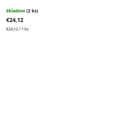
Skladom
(2 ks)
€24,12
Jednotková
€24,12 / 1 ks
cena: