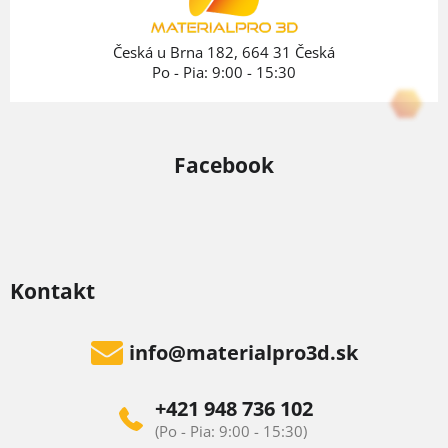
i
e
Česká u Brna 182, 664 31 Česká
Po - Pia: 9:00 - 15:30
Facebook
Kontakt
info
@
materialpro3d.sk
+421 948 736 102