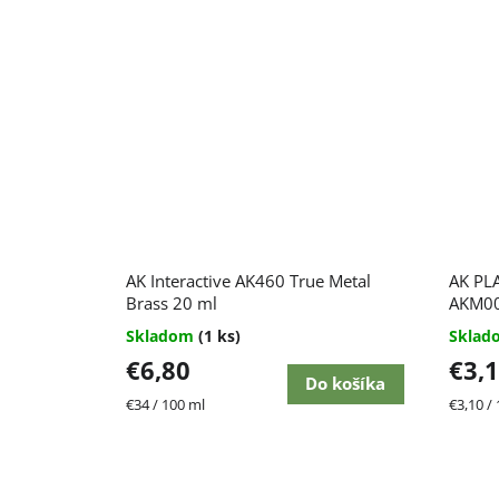
AK Interactive AK460 True Metal
AK PL
Brass 20 ml
AKM00
Skladom
(1 ks)
Skla
€6,80
€3,
Do košíka
Jednotková
Jednot
€34 / 100 ml
€3,10 / 
cena:
cena: