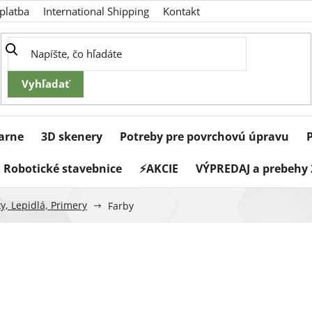
platba
International Shipping
Kontakt
iarne
3D skenery
Potreby pre povrchovú úpravu
Robotické stavebnice
⚡AKCIE
VÝPREDAJ a prebehy 
y, Lepidlá, Primery
Farby