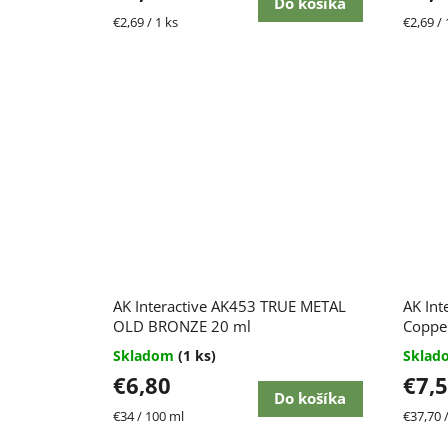
Do košíka
Jednotková
Jednot
€2,69 / 1 ks
€2,69 / 
cena:
cena:
AK Interactive AK453 TRUE METAL
AK Int
OLD BRONZE 20 ml
Coppe
Skladom
(1 ks)
Skla
€6,80
€7,
Do košíka
Jednotková
Jednot
€34 / 100 ml
€37,70 
cena:
cena: