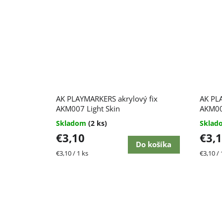
AK PLAYMARKERS akrylový fix
AK PL
AKM007 Light Skin
AKM00
Skladom
(2 ks)
Skla
€3,10
€3,
Do košíka
Jednotková
Jednot
€3,10 / 1 ks
€3,10 / 
cena:
cena: