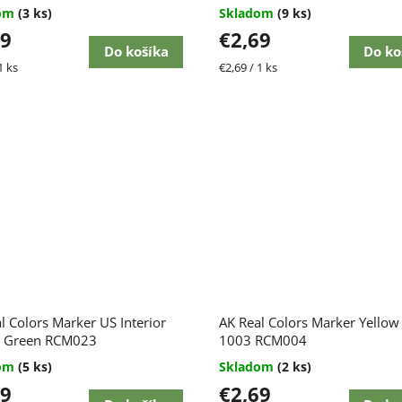
je
dom
(3 ks)
Skladom
(9 ks)
5,0
69
€2,69
z
Do košíka
Do ko
5
ková
Jednotková
1 ks
€2,69 / 1 ks
hviezdičiek.
cena:
l Colors Marker US Interior
AK Real Colors Marker Yellow
w Green RCM023
1003 RCM004
dom
(5 ks)
Skladom
(2 ks)
69
€2,69