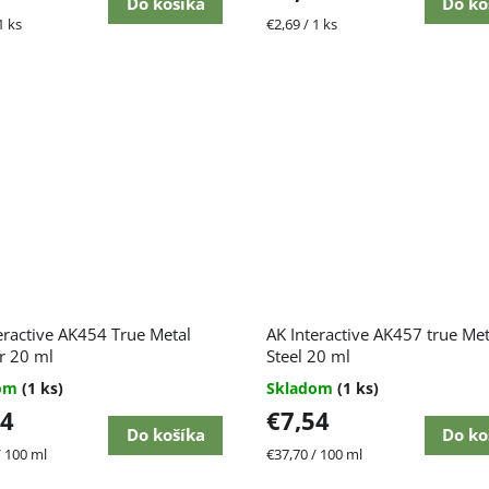
Do košíka
Do ko
ková
Jednotková
1 ks
€2,69 / 1 ks
cena:
eractive AK454 True Metal
AK Interactive AK457 true Met
r 20 ml
Steel 20 ml
dom
(1 ks)
Skladom
(1 ks)
54
€7,54
Do košíka
Do ko
ková
Jednotková
/ 100 ml
€37,70 / 100 ml
cena: