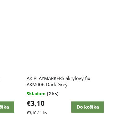
x
AK PLAYMARKERS akrylový fix
AKM006 Dark Grey
Skladom
(2 ks)
€3,10
šíka
Do košíka
Jednotková
€3,10 / 1 ks
cena: