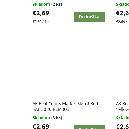
Skladom
(2 ks)
Skla
€2,69
€2,
Do košíka
Jednotková
Jednot
€2,69 / 1 ks
€2,69 / 
cena:
cena:
AK Real Colors Marker Signal Red
AK Rea
RAL 3020 RCM003
Yello
Skladom
(3 ks)
Skla
€2,69
€2,