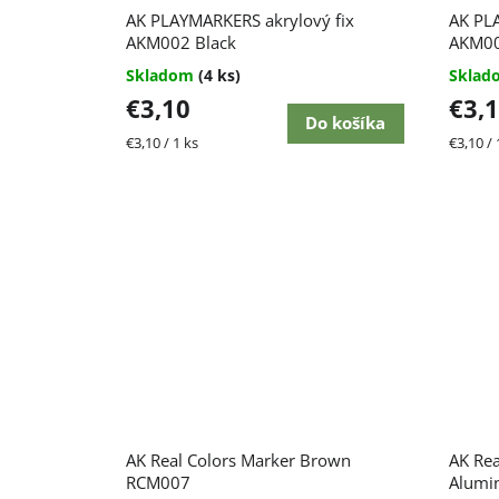
p
k
AK PLAYMARKERS akrylový fix
AK PL
r
AKM002 Black
AKM00
t
Skladom
(4 ks)
Skla
o
o
€3,10
€3,
Do košíka
d
v
Jednotková
Jednot
€3,10 / 1 ks
€3,10 / 
cena:
cena:
u
k
t
o
v
AK Real Colors Marker Brown
AK Rea
RCM007
Alumi