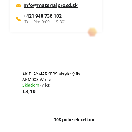
info
@
materialpro3d.sk
+421 948 736 102
AK PLAYMARKERS akrylový fix
AKM003 White
Skladom
(7 ks)
€3,10
308
položiek celkom