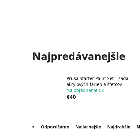
Najpredávanejšie
Prusa Starter Paint Set – sada
akrylových farieb a štetcov
Na objednanie CZ
€40
R
Odporúčame
Najlacnejšie
Najdrahšie
N
a