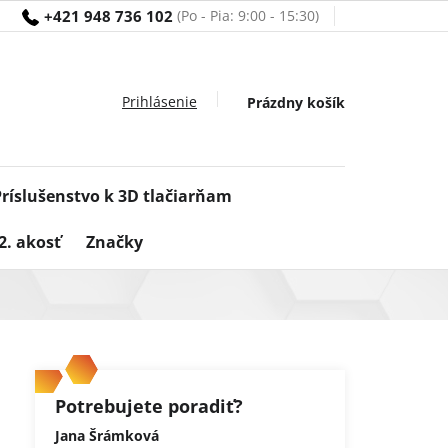
+421 948 736 102
Nákupný
Prázdny košík
košík
Príslušenstvo k 3D tlačiarňam
2. akosť
Značky
Potrebujete poradiť?
Jana Šrámková