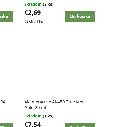
Skladom
(3 ks)
€2,69
šíka
Do košíka
Jednotková
€2,69 / 1 ks
cena:
 RAL
AK Interactive AK450 True Metal
Gold 20 ml
Skladom
(1 ks)
€7,54