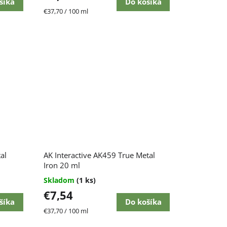
šíka
Do košíka
Jednotková
€37,70 / 100 ml
cena:
al
AK Interactive AK459 True Metal
Iron 20 ml
Skladom
(1 ks)
€7,54
šíka
Do košíka
Jednotková
€37,70 / 100 ml
cena: