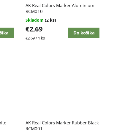
x
AK Real Colors Marker Aluminium
RCM010
Skladom
(2 ks)
€2,69
šíka
Do košíka
Jednotková
€2,69 / 1 ks
cena:
ite
AK Real Colors Marker Rubber Black
RCM001