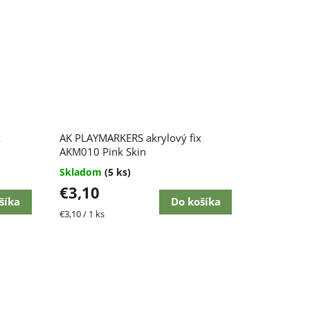
x
AK PLAYMARKERS akrylový fix
AKM010 Pink Skin
Skladom
(5 ks)
€3,10
šíka
Do košíka
Jednotková
€3,10 / 1 ks
cena: