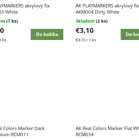
AYMARKERS akrylový fix
AK PLAYMARKERS akrylový fi
3 White
AKM004 Dirty White
dom
(7 ks)
Skladom
(2 ks)
10
€3,10
Do košíka
Do ko
ková
Jednotková
1 ks
€3,10 / 1 ks
cena:
Priemerné
l Colors Marker Dark
AK Real Colors Marker Flat Wh
hodnotenie
nium RCM011
produktu
RCM034