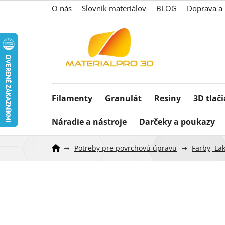
Prejsť
O nás
Slovník materiálov
BLOG
Doprava a 
na
obsah
Filamenty
Granulát
Resiny
3D tlač
Náradie a nástroje
Darčeky a poukazy
Potreby pre povrchovú úpravu
Farby, Lak