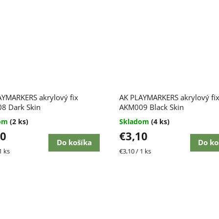
AYMARKERS akrylový fix
AK PLAYMARKERS akrylový fi
8 Dark Skin
AKM009 Black Skin
dom
(2 ks)
Skladom
(4 ks)
10
€3,10
Do košíka
Do ko
ková
Jednotková
1 ks
€3,10 / 1 ks
cena: