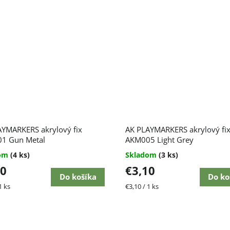
AYMARKERS akrylový fix
AK PLAYMARKERS akrylový fi
1 Gun Metal
AKM005 Light Grey
dom
(4 ks)
Skladom
(3 ks)
10
€3,10
Do košíka
Do ko
ková
Jednotková
1 ks
€3,10 / 1 ks
cena: