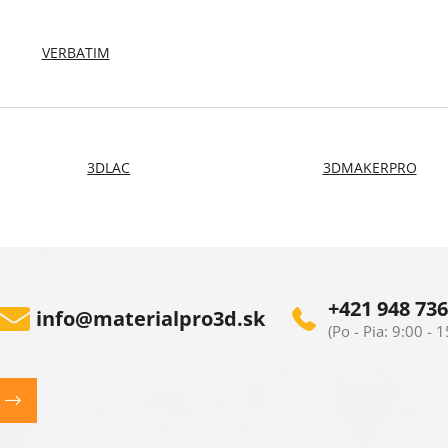
VERBATIM
3DLAC
3DMAKERPRO
+421 948 736
info
@
materialpro3d.sk