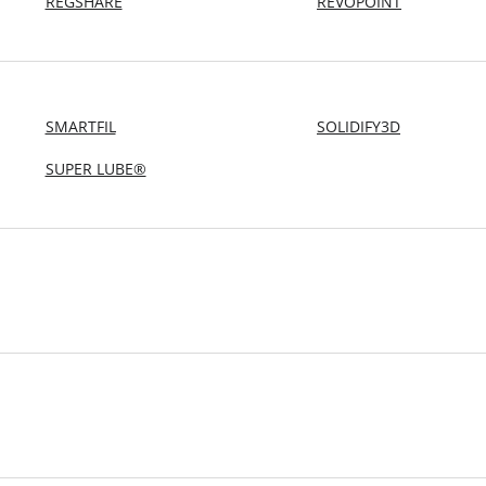
REGSHARE
REVOPOINT
SMARTFIL
SOLIDIFY3D
SUPER LUBE®