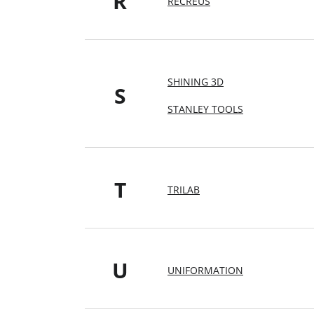
R
RECREUS
SHINING 3D
S
STANLEY TOOLS
T
TRILAB
U
UNIFORMATION