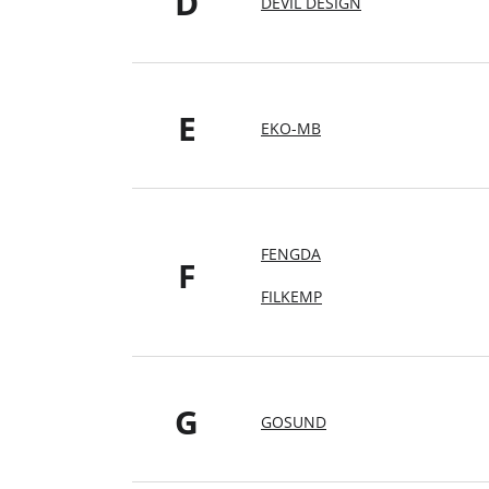
D
DEVIL DESIGN
E
EKO-MB
FENGDA
F
FILKEMP
G
GOSUND