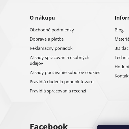
i
O nákupu
Infor
e
Obchodné podmienky
Blog
Doprava a platba
Materiá
Reklamačný poriadok
3D tlač
Zásady spracovania osobných
Technic
údajov
Hodnot
Zásady používanie súborov cookies
Kontak
Pravidlá riadenia ponuok tovaru
Pravidlá spracovania recenzí
Facebook