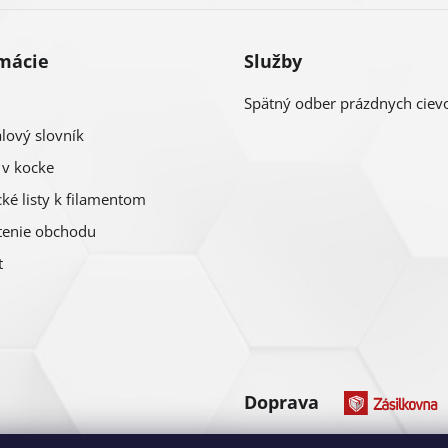
mácie
Služby
Spätný odber prázdnych ciev
lový slovník
 v kocke
ké listy k filamentom
enie obchodu
t
Doprava