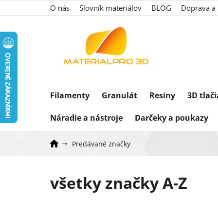
Prejsť
O nás
Slovník materiálov
BLOG
Doprava a 
na
obsah
Filamenty
Granulát
Resiny
3D tlač
Náradie a nástroje
Darčeky a poukazy
Predávané značky
všetky značky A-Z