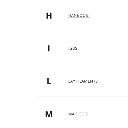
H
HANBOOST
I
IGUS
L
LAY FILAMENTS
M
MAGIGOO