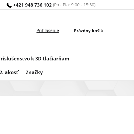
+421 948 736 102
Nákupný
Prázdny košík
košík
Príslušenstvo k 3D tlačiarňam
2. akosť
Značky