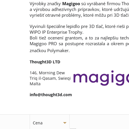
Výrobky značky
Magigoo
sú vyrábané firmou Thou
a výrobou adhezívnych prípravkov, ktoré udržujú
vyriešiť otravné problémy, ktoré môžu pri 3D tlači
Vyvinuli špeciálne lepidlo pre 3D tlač, ktoré ri
WIPO IP Enterprise Trophy.
Boli tiež ocenení grantom, a to za najlepšiu tec
Magigoo PRO sa postupne rozrastala a okrem poly
značkou Polymaker.
Thought3D LTD
146, Morning Dew
Triq il-Qasam, Swieqi
Malta
info@thought3d.com
Cena