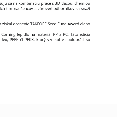
zujú sa na kombináciu práce s 3D tlačou, chémiou
 Ich tím nadšencov a zároveň odborníkov sa snaží
ukt získal ocenenie TAKEOFF Seed Fund Award alebo
 Corning lepidlo na materiál PP a PC. Táto edícia
lex, PEEK či PEKK, ktorý vznikol v spolupráci so