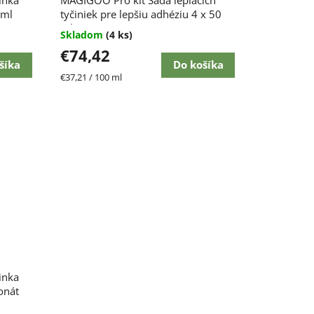
 ml
tyčiniek pre lepšiu adhéziu 4 x 50
ml
Skladom
(4 ks)
€74,42
šíka
Do košíka
Jednotková
€37,21 / 100 ml
cena:
inka
onát