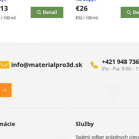
,13
€26
Detail
De
ková
Jednotková
 / 100 ml
€52 / 100 ml
cena:
O
v
l
+421 948 736
info
@
materialpro3d.sk
á
d
a
c
i
mácie
Služby
e
Spätný odber prázdnych ciev