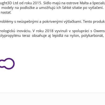
ght3D Ltd od roku 2015. Sídlo majú na ostrove Malta a špeciali
 modely na podložke a umožňujú ich ľahké sňatie po vytlačení.
 nastať.
eši problémy s neúspešnými a pokrivenými výtlačkami. Tento prod
hnologickú inováciu. V roku 2018 vyvinuli v spolupráci s Owens
propylénu teraz obsahuje aj lepidlá na nylon, polykarbonát, f