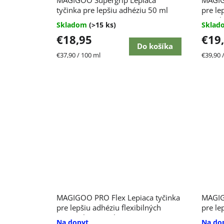
r
tyčinka pre lepšiu adhéziu 50 ml
pre le
o
50 ml
Skladom
(>15 ks)
Skla
o
d
€18,95
€19
Do košíka
d
Jednotková
Jednot
€37,90 / 100 ml
€39,90 
u
cena:
cena:
u
k
k
t
t
o
o
v
v
MAGIGOO PRO Flex Lepiaca tyčinka
MAGIG
pre lepšiu adhéziu flexibilných
pre le
materiálov 50 ml
Na dopyt
Na do