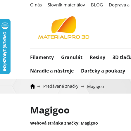
Prejsť
O nás
Slovník materiálov
BLOG
Doprava a 
na
obsah
Filamenty
Granulát
Resiny
3D tlač
Náradie a nástroje
Darčeky a poukazy
Predávané značky
Magigoo
Magigoo
Webová stránka značky:
Magigoo