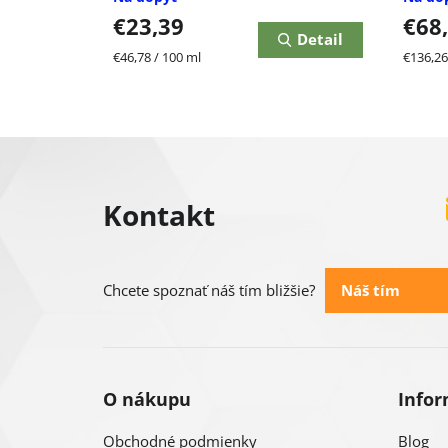
€23,39
€68
Detail
Jednotková
Jednot
€46,78 / 100 ml
€136,26
cena:
cena:
Z
á
Kontakt
p
ä
Náš tím
Chcete spoznať náš tím bližšie?
t
i
O nákupu
Infor
e
Obchodné podmienky
Blog