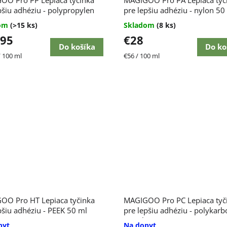
pšiu adhéziu - polypropylen
pre lepšiu adhéziu - nylon 50
dom
(>15 ks)
Skladom
(8 ks)
,95
€28
Do košíka
Do ko
ková
Jednotková
/ 100 ml
€56 / 100 ml
cena:
OO Pro HT Lepiaca tyčinka
MAGIGOO Pro PC Lepiaca tyč
pšiu adhéziu - PEEK 50 ml
pre lepšiu adhéziu - polykarb
50 ml
pyt
Na dopyt