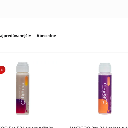
ajpredávanejšie
Abecedne
ia
OO Pro PP Lepiaca tyčinka
MAGIGOO Pro PA Lepiaca tyč