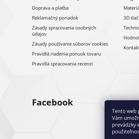
Doprava a platba
Materiá
Reklamačný poriadok
3D tlač
Zásady spracovania osobných
Technic
údajov
Hodnot
Zásady používanie súborov cookies
Kontak
Pravidlá riadenia ponuok tovaru
Pravidlá spracovania recenzí
Facebook
Tento web 
Vám umožni
prevádzky w
použiteľnos