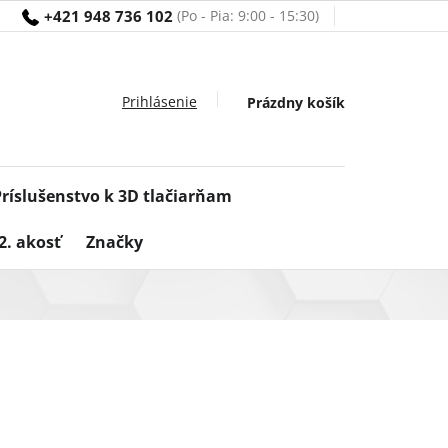
+421 948 736 102
Nákupný
Prázdny košík
košík
Príslušenstvo k 3D tlačiarňam
2. akosť
Značky