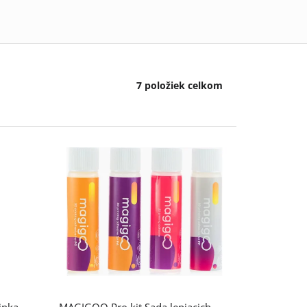
7
položiek celkom
inka
MAGIGOO Pro kit Sada lepiacich