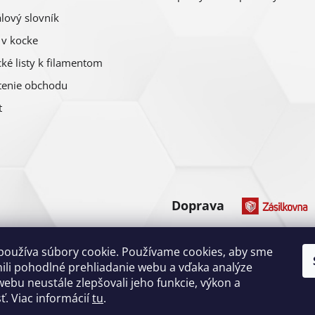
p
lový slovník
r
 v kocke
v
ké listy k filamentom
k
enie obchodu
y
t
v
ý
p
i
Doprava
s
u
Platba
používa súbory cookie. Používame cookies, aby sme
li pohodlné prehliadanie webu a vďaka analýze
ebu neustále zlepšovali jeho funkcie, výkon a
ť. Viac informácií
tu
.