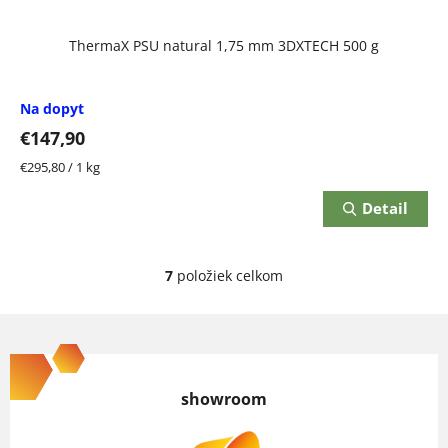
ThermaX PSU natural 1,75 mm 3DXTECH 500 g
Na dopyt
€147,90
Jednotková
€295,80 / 1 kg
cena:
Detail
7
položiek celkom
O
v
Z
l
á
á
p
d
showroom
ä
a