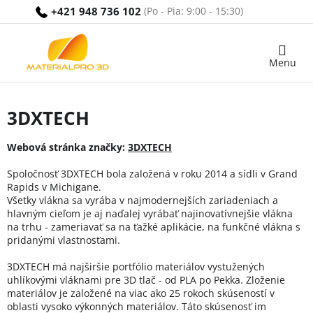
Prejsť
+421 948 736 102
na
obsah
Nákupný
košík
3DXTECH
Webová stránka značky:
3DXTECH
Spoločnosť 3DXTECH bola založená v roku 2014 a sídli v Grand
Rapids v Michigane.
Všetky vlákna sa vyrába v najmodernejších zariadeniach a
hlavným cieľom je aj naďalej vyrábať najinovatívnejšie vlákna
na trhu - zameriavať sa na ťažké aplikácie, na funkčné vlákna s
pridanými vlastnosťami.
3DXTECH má najširšie portfólio materiálov vystužených
uhlíkovými vláknami pre 3D tlač - od PLA po Pekka. Zloženie
materiálov je založené na viac ako 25 rokoch skúseností v
oblasti vysoko výkonných materiálov. Táto skúsenosť im