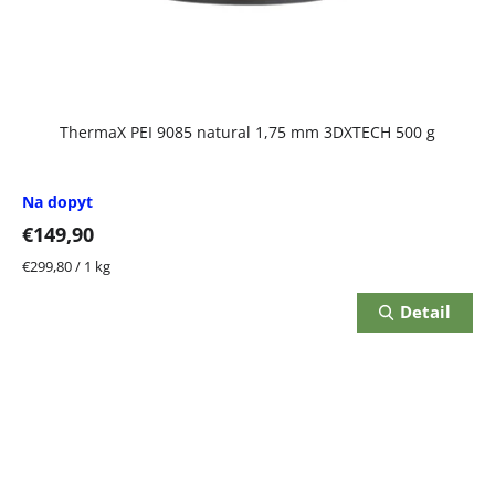
ThermaX PEI 9085 natural 1,75 mm 3DXTECH 500 g
Na dopyt
€149,90
Jednotková
€299,80 / 1 kg
cena:
Detail