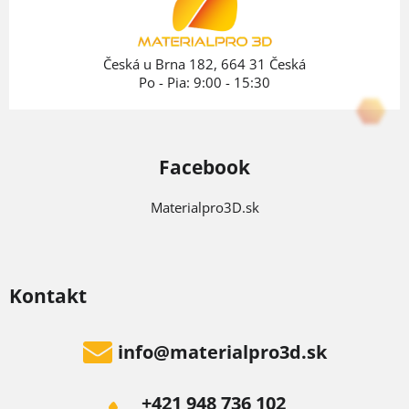
c
t
i
i
e
e
Česká u Brna 182, 664 31 Česká
p
Po - Pia: 9:00 - 15:30
r
v
k
Facebook
y
v
Materialpro3D.sk
ý
p
i
Kontakt
s
u
info
@
materialpro3d.sk
+421 948 736 102