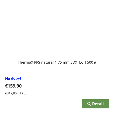
ThermaX PPS natural 1,75 mm 3DXTECH 500 g
Na dopyt
€159,90
Jednotková
€319,80 / 1 kg
cena:
Detail