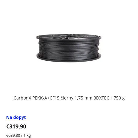
CarbonX PEKK-A+CF15 čierny 1,75 mm 3DXTECH 750 g
Na dopyt
€319,90
Jednotková
€639,80 / 1 kg