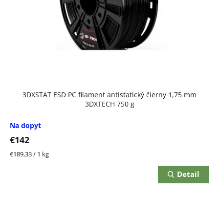
r
o
d
u
k
t
3DXSTAT ESD PC filament antistatický čierny 1,75 mm
o
3DXTECH 750 g
v
Na dopyt
€142
Jednotková
€189,33 / 1 kg
cena:
Detail