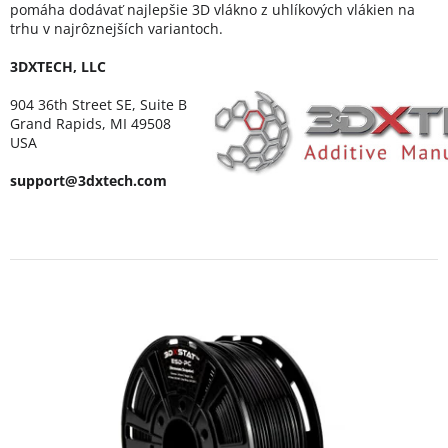
pomáha dodávať najlepšie 3D vlákno z uhlíkových vlákien na
trhu v najrôznejších variantoch.
3DXTECH, LLC
904 36th Street SE, Suite B
Grand Rapids, MI 49508
USA
support@3dxtech.com
V
ý
p
i
s
p