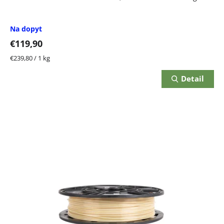
Na dopyt
€119,90
Jednotková
€239,80 / 1 kg
cena:
Detail