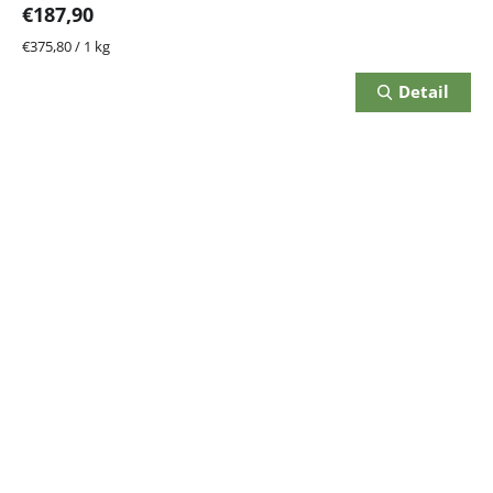
€187,90
Jednotková
€375,80 / 1 kg
cena:
Detail