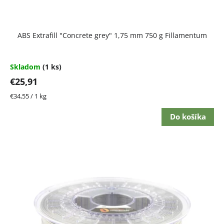
ABS Extrafill "Concrete grey" 1,75 mm 750 g Fillamentum
Skladom
(1 ks)
€25,91
Jednotková
€34,55 / 1 kg
cena:
Do košíka