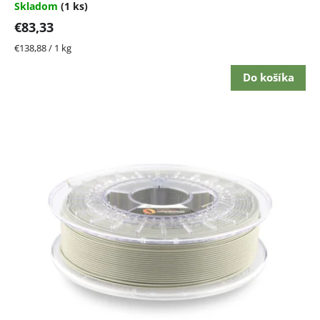
Skladom
(1 ks)
€83,33
Jednotková
€138,88 / 1 kg
cena:
Do košíka