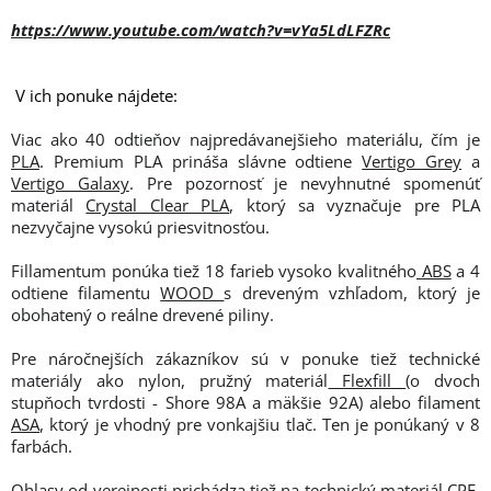
https://www.youtube.com/watch?v=vYa5LdLFZRc
V ich ponuke nájdete:
Viac ako 40 odtieňov najpredávanejšieho materiálu, čím je
PLA
. Premium PLA prináša slávne odtiene
Vertigo Grey
a
Vertigo Galaxy
. Pre pozornosť je nevyhnutné spomenúť
materiál
Crystal Clear PLA
, ktorý sa vyznačuje pre PLA
nezvyčajne vysokú priesvitnosťou.
Fillamentum ponúka tiež 18 farieb vysoko kvalitného
ABS
a 4
odtiene filamentu
WOOD
s dreveným vzhľadom, ktorý je
obohatený o reálne drevené piliny.
Pre náročnejších zákazníkov sú v ponuke tiež technické
materiály ako nylon, pružný materiál
Flexfill
(o dvoch
stupňoch tvrdosti - Shore 98A a mäkšie 92A) alebo filament
ASA
, ktorý je vhodný pre vonkajšiu tlač. Ten je ponúkaný v 8
farbách.
Ohlasy od verejnosti prichádza tiež na technický materiál
CPE
,