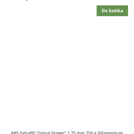
cena:
Do košíka
ABS Extrafill "Signal brown" 1,75 mm 750 g Fillamentum