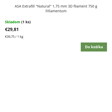
ASA Extrafill "Natural" 1,75 mm 3D filament 750 g
Fillamentum
Skladom
(1 ks)
€29,81
Jednotková
€39,75 / 1 kg
cena:
Do košíka