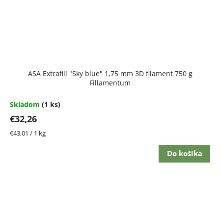
ASA Extrafill "Sky blue" 1,75 mm 3D filament 750 g
Fillamentum
Skladom
(1 ks)
€32,26
Jednotková
€43,01 / 1 kg
cena:
Do košíka