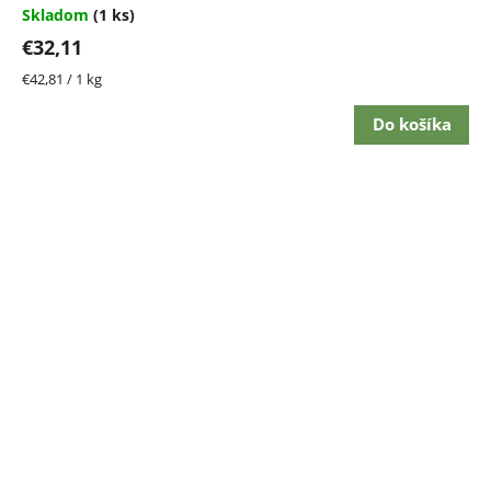
Skladom
(1 ks)
€32,11
Jednotková
€42,81 / 1 kg
cena:
Do košíka