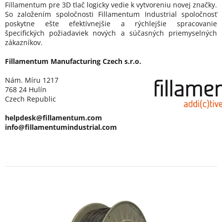
Fillamentum pre 3D tlač logicky vedie k vytvoreniu novej značky.
So založením spoločnosti Fillamentum Industrial spoločnosť
poskytne ešte efektívnejšie a rýchlejšie spracovanie
špecifických požiadaviek nových a súčasných priemyselných
zákazníkov.
Fillamentum Manufacturing Czech s.r.o.
Nám. Míru 1217
768 24 Hulín
Czech Republic
helpdesk@fillamentum.com
info@fillamentumindustrial.com
V
ý
p