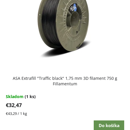
i
s
p
r
o
d
u
k
t
ASA Extrafill "Traffic black" 1,75 mm 3D filament 750 g
o
Fillamentum
v
Skladom
(1 ks)
€32,47
Jednotková
€43,29 / 1 kg
cena:
Do košíka