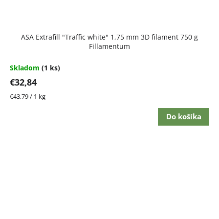
ASA Extrafill "Traffic white" 1,75 mm 3D filament 750 g
Fillamentum
Skladom
(1 ks)
€32,84
Jednotková
€43,79 / 1 kg
cena:
Do košíka