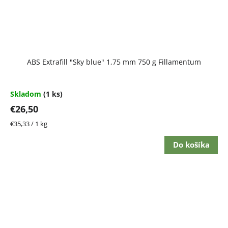
ABS Extrafill "Sky blue" 1,75 mm 750 g Fillamentum
Skladom
(1 ks)
€26,50
Jednotková
€35,33 / 1 kg
cena:
Do košíka