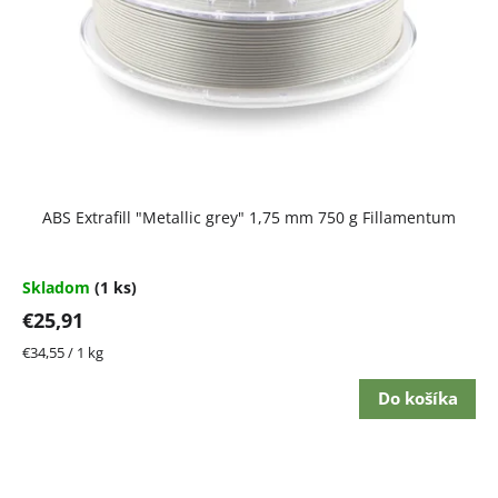
ABS Extrafill "Metallic grey" 1,75 mm 750 g Fillamentum
Skladom
(1 ks)
€25,91
Jednotková
€34,55 / 1 kg
cena:
Do košíka