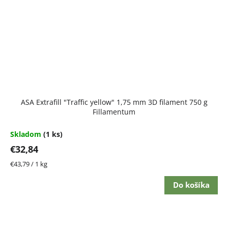
ASA Extrafill "Traffic yellow" 1,75 mm 3D filament 750 g
Fillamentum
Skladom
(1 ks)
€32,84
Jednotková
€43,79 / 1 kg
cena:
Do košíka