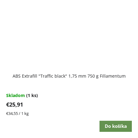
ABS Extrafill "Traffic black" 1,75 mm 750 g Fillamentum
Skladom
(1 ks)
€25,91
Jednotková
€34,55 / 1 kg
cena:
Do košíka