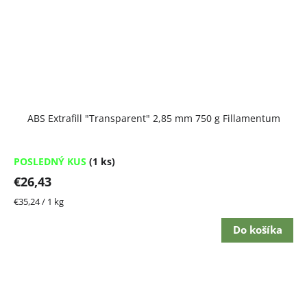
ABS Extrafill "Transparent" 2,85 mm 750 g Fillamentum
POSLEDNÝ KUS
(1 ks)
€26,43
Jednotková
€35,24 / 1 kg
cena:
Do košíka