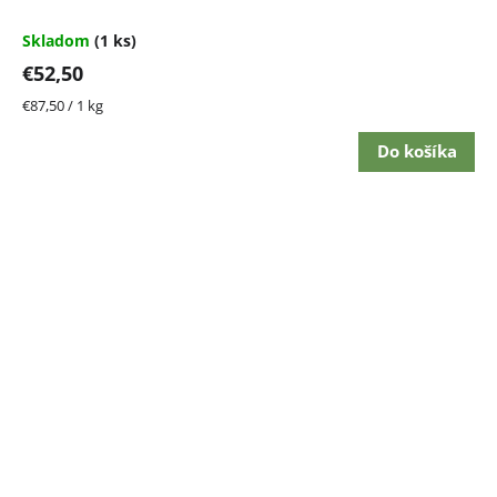
Skladom
(1 ks)
€52,50
Jednotková
€87,50 / 1 kg
cena:
Do košíka