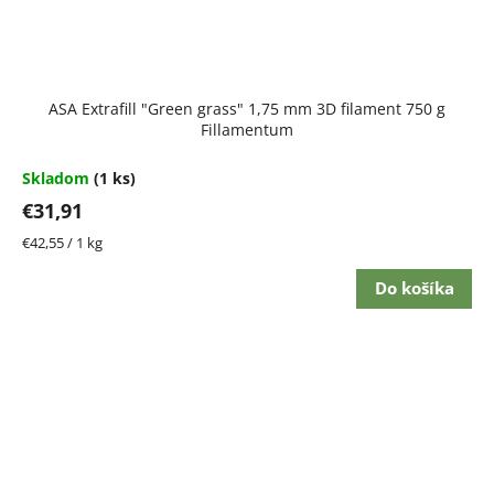
ASA Extrafill "Green grass" 1,75 mm 3D filament 750 g
Fillamentum
Skladom
(1 ks)
€31,91
Jednotková
€42,55 / 1 kg
cena:
Do košíka