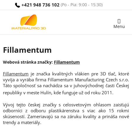
Prejsť
+421 948 736 102
na
obsah
Nákupný
košík
Fillamentum
Webová stránka značky:
Fillamentum
Fillamentum
je značka kvalitných vlákien pre 3D tlač, ktoré
vyvíja a vyrába firma Fillamentum Manufacturing Czech s.r.o.
Táto spoločnosť sa nachádza sa v juhovýchodnej časti Českej
republiky v meste Hulín, kde funguje už od roku 2011.
Vývoj tejto českej značky s celosvetovým ohlasom zaisťujú
odborníci z odboru plastikárenstva s viac ako 15 rokmi
skúseností. Zameriavajú sa na záruku kvality a prináša nové
trendy a materiály.