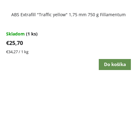
ABS Extrafill "Traffic yellow" 1,75 mm 750 g Fillamentum
Skladom
(1 ks)
€25,70
Jednotková
€34,27 / 1 kg
cena:
Do košíka