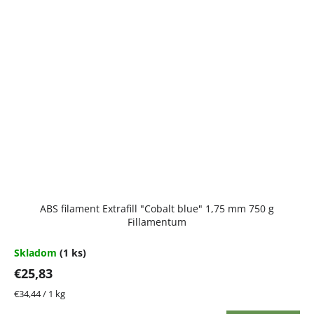
ABS filament Extrafill "Cobalt blue" 1,75 mm 750 g
Fillamentum
Skladom
(1 ks)
€25,83
Jednotková
€34,44 / 1 kg
cena: