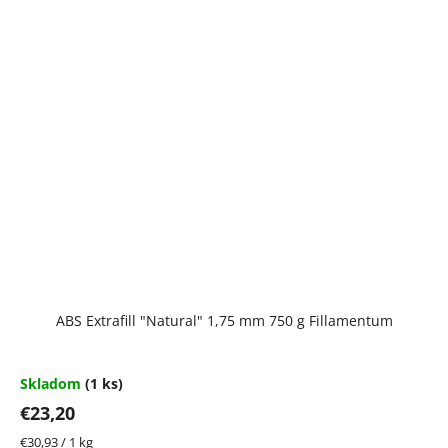
ABS Extrafill "Natural" 1,75 mm 750 g Fillamentum
Skladom
(1 ks)
€23,20
Jednotková
€30,93 / 1 kg