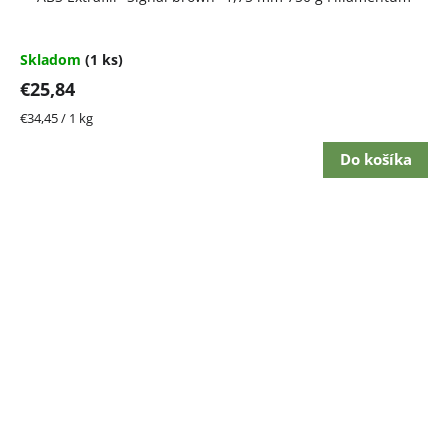
Skladom
(1 ks)
€25,84
Jednotková
€34,45 / 1 kg
cena:
Do košíka