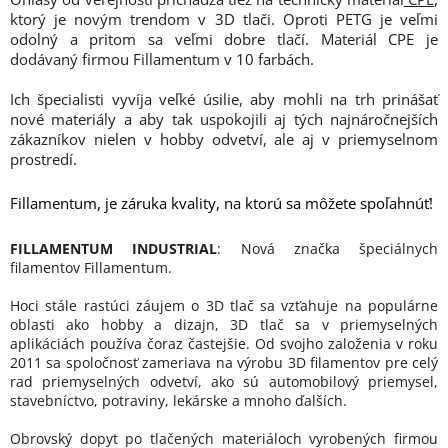
ktorý je novým trendom v 3D tlači. Oproti PETG je veľmi
odolný a pritom sa veľmi dobre tlačí. Materiál CPE je
dodávaný firmou Fillamentum v 10 farbách.
Ich špecialisti vyvíja veľké úsilie, aby mohli na trh prinášať
nové materiály a aby tak uspokojili aj tých najnáročnejších
zákazníkov nielen v hobby odvetví, ale aj v priemyselnom
prostredí.
Fillamentum, je záruka kvality, na ktorú sa môžete spoľahnúť!
FILLAMENTUM INDUSTRIAL
: Nová značka špeciálnych
filamentov Fillamentum.
Hoci stále rastúci záujem o 3D tlač sa vzťahuje na populárne
oblasti ako hobby a dizajn, 3D tlač sa v priemyselných
aplikáciách používa čoraz častejšie. Od svojho založenia v roku
2011 sa spoločnosť zameriava na výrobu 3D filamentov pre celý
rad priemyselných odvetví, ako sú automobilový priemysel,
stavebníctvo, potraviny, lekárske a mnoho ďalších.
Obrovský dopyt po tlačených materiáloch vyrobených firmou