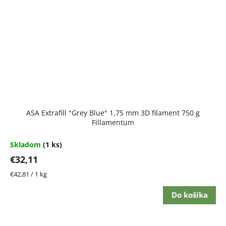
ASA Extrafill "Grey Blue" 1,75 mm 3D filament 750 g
Fillamentum
Skladom
(1 ks)
€32,11
Jednotková
€42,81 / 1 kg
cena:
Do košíka