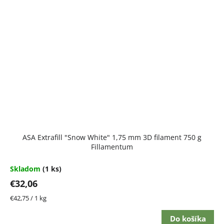
ASA Extrafill "Snow White" 1,75 mm 3D filament 750 g
Fillamentum
Skladom
(1 ks)
€32,06
Jednotková
€42,75 / 1 kg
cena:
Do košíka