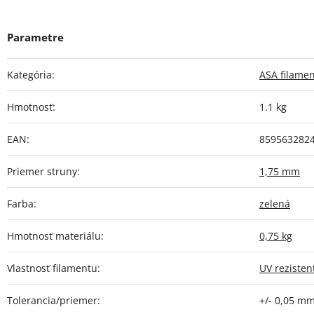
Kategória
:
ASA filame
Hmotnosť
:
1.1 kg
EAN
:
859563282
Priemer struny
:
1,75 mm
Farba
:
zelená
Hmotnosť materiálu
:
0,75 kg
Vlastnosť filamentu
:
UV rezisten
Tolerancia/priemer
:
+/- 0,05 m