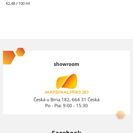
hviezdičiek.
Jednotková
€2,48 / 100 ml
cena:
Z
á
p
showroom
ä
t
i
e
Česká u Brna 182, 664 31 Česká
Po - Pia: 9:00 - 15:30