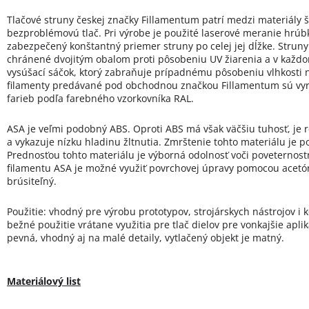
Tlačové struny českej značky Fillamentum patrí medzi materiály šp
bezproblémovú tlač. Pri výrobe je použité laserové meranie hrúb
zabezpečený konštantný priemer struny po celej jej dĺžke. Strun
chránené dvojitým obalom proti pôsobeniu UV žiarenia a v každo
vysúšací sáčok, ktorý zabraňuje prípadnému pôsobeniu vlhkosti n
filamenty predávané pod obchodnou značkou Fillamentum sú vyrá
farieb podľa farebného vzorkovníka RAL.
ASA je veľmi podobný ABS. Oproti ABS má však väčšiu tuhosť, je r
a vykazuje nízku hladinu žltnutia. Zmrštenie tohto materiálu je 
Prednosťou tohto materiálu je výborná odolnosť voči poveterno
filamentu ASA je možné využiť povrchovej úpravy pomocou acetón
brúsiteľný.
Použitie: vhodný pre výrobu prototypov, strojárskych nástrojov i
bežné použitie vrátane využitia pre tlač dielov pre vonkajšie aplik
pevná, vhodný aj na malé detaily, vytlačený objekt je matný.
Materiálový list