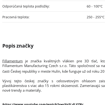
Odporúčaná teplota podložky
:
60 - 100°C
Pracovná teplota
:
250 - 255°C
Fillamentum
je značka kvalitných vlákien pre 3D tlač, kt
Fillamentum Manufacturing Czech s.r.o. Táto spoločnosť sa n
časti Českej republiky v meste Hulín, kde funguje už od roku 20
Vývoj tejto českej značky s celosvetovým ohlasom zais
plastikárenstva s viac ako 15 rokmi skúseností. Zameriavajú sa
nové trendy a materiály.
https://www.youtube.com/watch?v=vYa5LdLFZRc