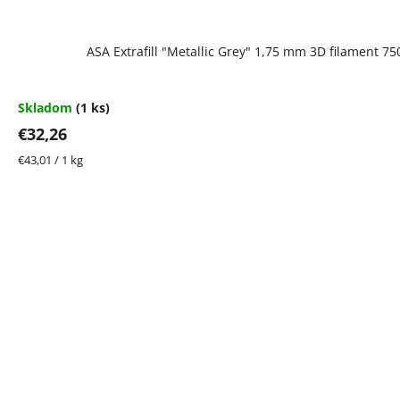
ASA Extrafill "Metallic Grey" 1,75 mm 3D filament 7
Skladom
(1 ks)
€32,26
Jednotková
€43,01 / 1 kg
cena: