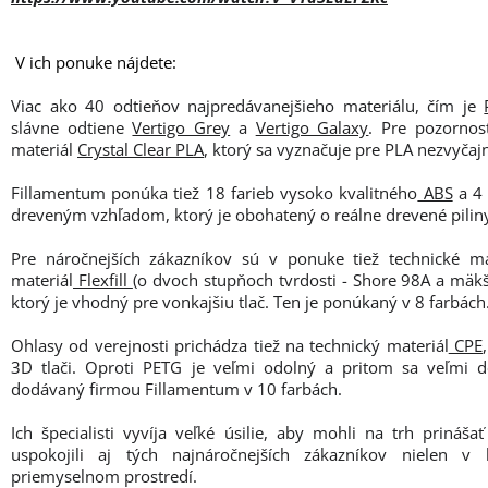
V ich ponuke nájdete:
Viac ako 40 odtieňov najpredávanejšieho materiálu, čím je
slávne odtiene
Vertigo Grey
a
Vertigo Galaxy
. Pre pozorno
materiál
Crystal Clear PLA
, ktorý sa vyznačuje pre PLA nezvyčaj
Fillamentum ponúka tiež 18 farieb vysoko kvalitného
ABS
a 4 
dreveným vzhľadom, ktorý je obohatený o reálne drevené pilin
Pre náročnejších zákazníkov sú v ponuke tiež technické ma
materiál
Flexfill
(o dvoch stupňoch tvrdosti - Shore 98A a mäk
ktorý je vhodný pre vonkajšiu tlač. Ten je ponúkaný v 8 farbách
Ohlasy od verejnosti prichádza tiež na technický materiál
CPE
3D tlači. Oproti PETG je veľmi odolný a pritom sa veľmi do
dodávaný firmou Fillamentum v 10 farbách.
Ich špecialisti vyvíja veľké úsilie, aby mohli na trh prináš
uspokojili aj tých najnáročnejších zákazníkov nielen v
priemyselnom prostredí.