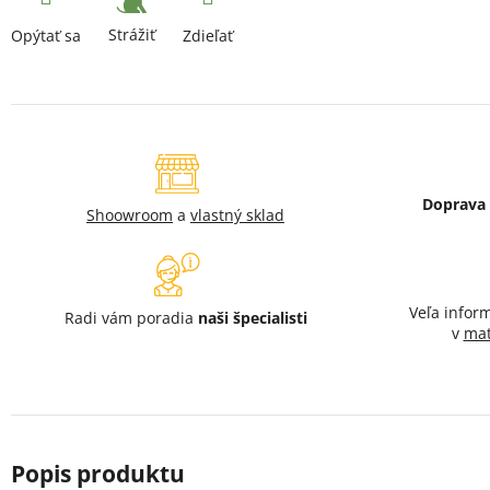
Strážiť
Opýtať sa
Zdieľať
Doprava
Shoowroom
a
vlastný sklad
Veľa infor
Radi vám poradia
naši špecialisti
v
mat