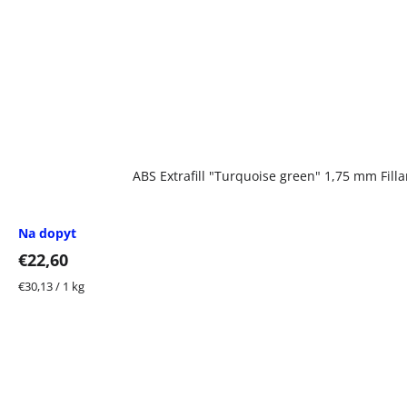
ABS Extrafill "Turquoise green" 1,75 mm Fil
Na dopyt
€22,60
Jednotková
€30,13 / 1 kg
cena: