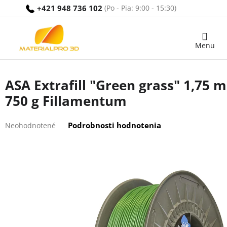
Prejsť
+421 948 736 102
na
obsah
Nákupný
košík
ASA Extrafill "Green grass" 1,75 
750 g Fillamentum
Priemerné
Podrobnosti hodnotenia
Neohodnotené
hodnotenie
produktu
je
0,0
z
5
hviezdičiek.