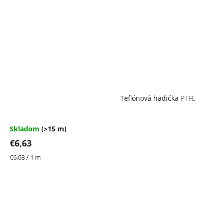
Teflónová hadička
PTFE
Skladom
(>15 m)
€6,63
Jednotková
€6,63 / 1 m
cena: