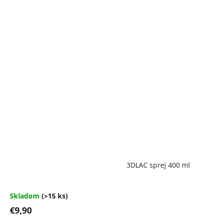
Priemerné
3DLAC sprej 400 ml
hodnotenie
produktu
je
4,7
Skladom
(>15 ks)
z
€9,90
5