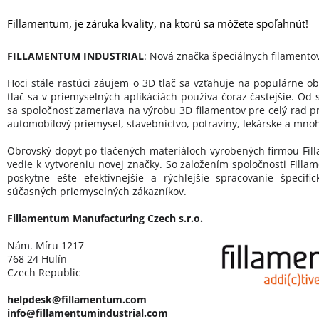
Fillamentum, je záruka kvality, na ktorú sa môžete spoľahnúť!
FILLAMENTUM INDUSTRIAL
: Nová značka špeciálnych filamento
Hoci stále rastúci záujem o 3D tlač sa vzťahuje na populárne ob
tlač sa v priemyselných aplikáciách používa čoraz častejšie. Od 
sa spoločnosť zameriava na výrobu 3D filamentov pre celý rad p
automobilový priemysel, stavebníctvo, potraviny, lekárske a mnoh
Obrovský dopyt po tlačených materiáloch vyrobených firmou Fill
vedie k vytvoreniu novej značky. So založením spoločnosti Filla
poskytne ešte efektívnejšie a rýchlejšie spracovanie špecif
súčasných priemyselných zákazníkov.
Fillamentum Manufacturing Czech s.r.o.
Nám. Míru 1217
768 24 Hulín
Czech Republic
helpdesk@fillamentum.com
info@fillamentumindustrial.com