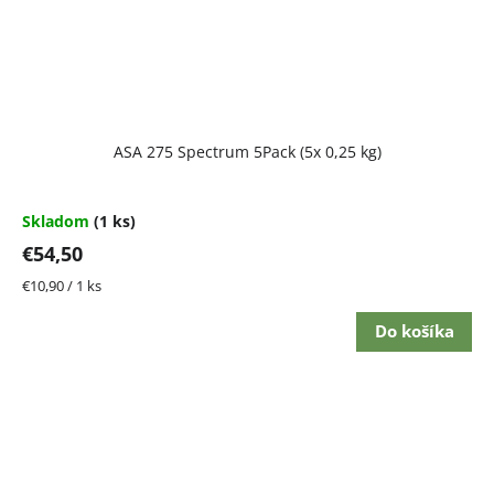
ASA 275 Spectrum 5Pack (5x 0,25 kg)
Skladom
(1 ks)
€54,50
Jednotková
€10,90 / 1 ks
cena:
Do košíka