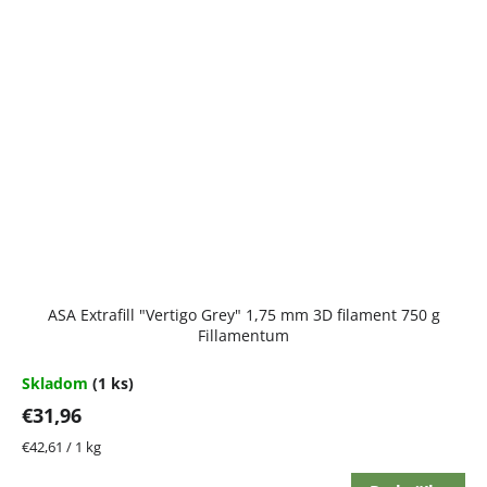
ASA Extrafill "Vertigo Grey" 1,75 mm 3D filament 750 g
Fillamentum
Skladom
(1 ks)
€31,96
Jednotková
€42,61 / 1 kg
cena: