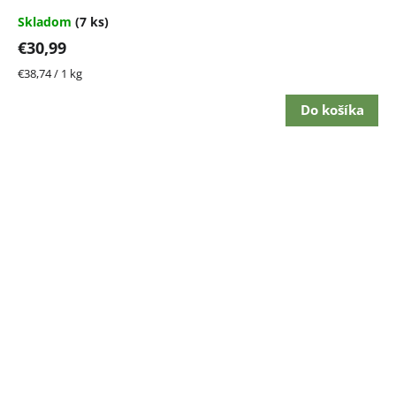
Skladom
(7 ks)
€30,99
Jednotková
€38,74 / 1 kg
cena:
Do košíka