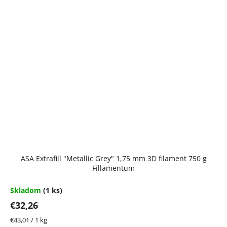
ASA Extrafill "Metallic Grey" 1,75 mm 3D filament 750 g
Fillamentum
Skladom
(1 ks)
€32,26
Jednotková
€43,01 / 1 kg