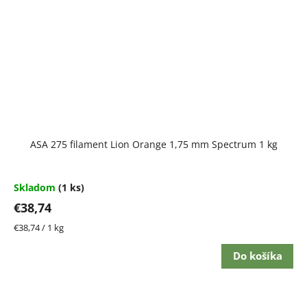
ASA 275 filament Lion Orange 1,75 mm Spectrum 1 kg
Skladom
(1 ks)
€38,74
Jednotková
€38,74 / 1 kg
cena:
Do košíka