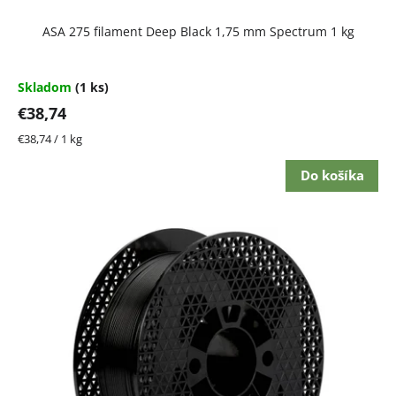
ASA 275 filament Deep Black 1,75 mm Spectrum 1 kg
Skladom
(1 ks)
€38,74
Jednotková
€38,74 / 1 kg
cena:
Do košíka