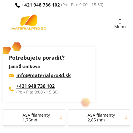
Prejsť
+421 948 736 102
na
obsah
Nákupný
košík
Potrebujete poradiť?
Jana Šrámková
info
@
materialpro3d.sk
+421 948 736 102
ASA filamenty
ASA filamenty
1,75mm
2,85 mm