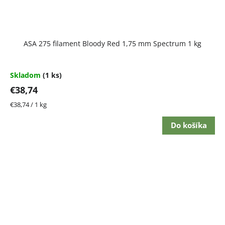
ASA 275 filament Bloody Red 1,75 mm Spectrum 1 kg
Skladom
(1 ks)
€38,74
Jednotková
€38,74 / 1 kg
cena:
Do košíka