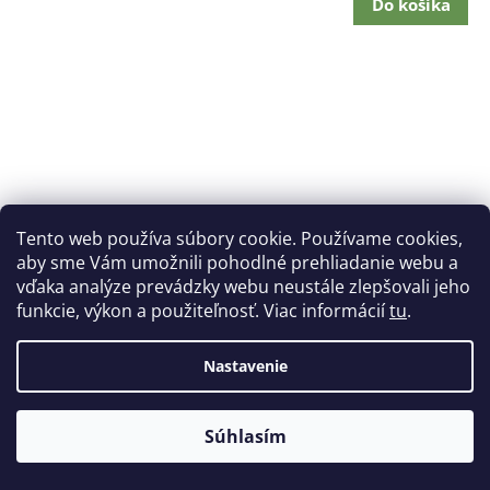
Do košíka
Tento web používa súbory cookie. Používame cookies,
aby sme Vám umožnili pohodlné prehliadanie webu a
vďaka analýze prevádzky webu neustále zlepšovali jeho
funkcie, výkon a použiteľnosť. Viac informácií
tu
.
Nastavenie
Súhlasím
ASA Extrafill "Vivid Pink" 1,75 mm 3D filament 750 g
Fillamentum