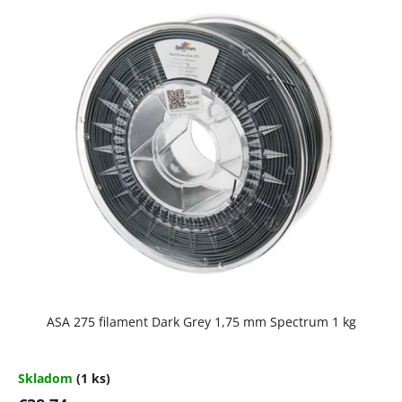
V
ý
p
i
s
p
r
o
d
u
k
t
Priemerné
ASA 275 filament Dark Grey 1,75 mm Spectrum 1 kg
hodnotenie
o
produktu
je
v
5,0
Skladom
(1 ks)
z