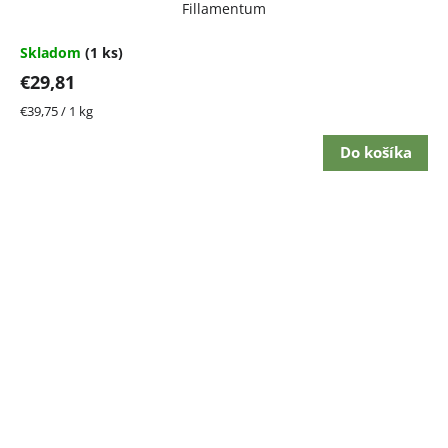
Fillamentum
Skladom
(1 ks)
€29,81
Jednotková
€39,75 / 1 kg
cena:
Do košíka