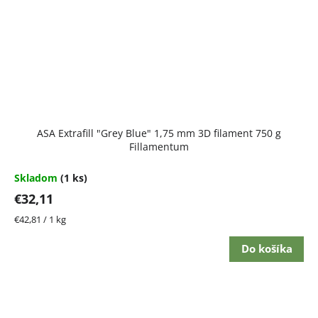
ASA Extrafill "Grey Blue" 1,75 mm 3D filament 750 g
Fillamentum
Skladom
(1 ks)
€32,11
Jednotková
€42,81 / 1 kg
cena:
Do košíka