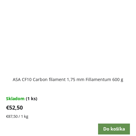
ASA CF10 Carbon filament 1,75 mm Fillamentum 600 g
Skladom
(1 ks)
€52,50
Jednotková
€87,50 / 1 kg
cena:
Do košíka