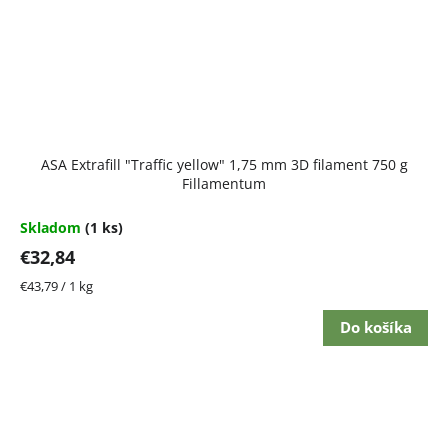
ASA Extrafill "Traffic yellow" 1,75 mm 3D filament 750 g
Fillamentum
Skladom
(1 ks)
€32,84
Jednotková
€43,79 / 1 kg
cena:
Do košíka