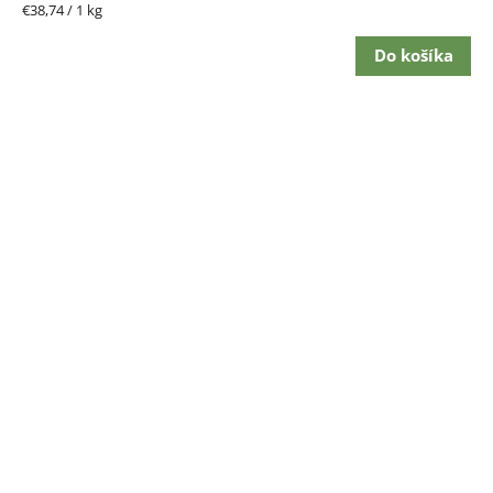
Jednotková
€38,74 / 1 kg
cena:
Do košíka