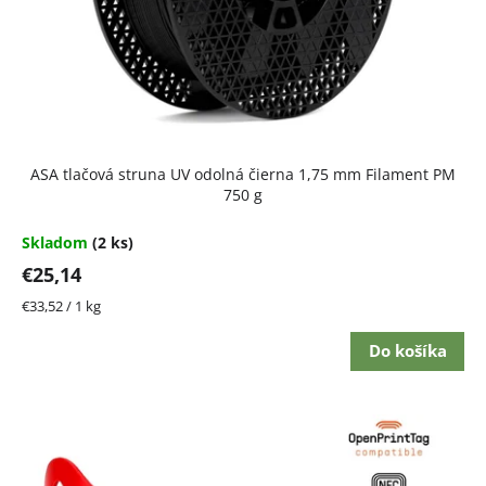
ASA tlačová struna UV odolná čierna 1,75 mm Filament PM
750 g
Skladom
(2 ks)
€25,14
Jednotková
€33,52 / 1 kg
cena:
Do košíka