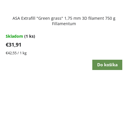
ASA Extrafill "Green grass" 1,75 mm 3D filament 750 g
Fillamentum
Skladom
(1 ks)
€31,91
Jednotková
€42,55 / 1 kg
cena:
Do košíka