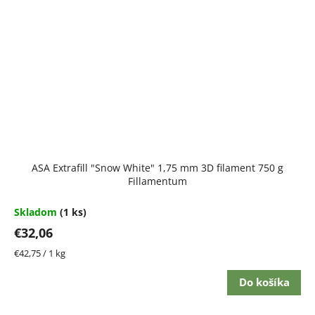
ASA Extrafill "Snow White" 1,75 mm 3D filament 750 g
Fillamentum
Skladom
(1 ks)
€32,06
Jednotková
€42,75 / 1 kg
cena:
Do košíka