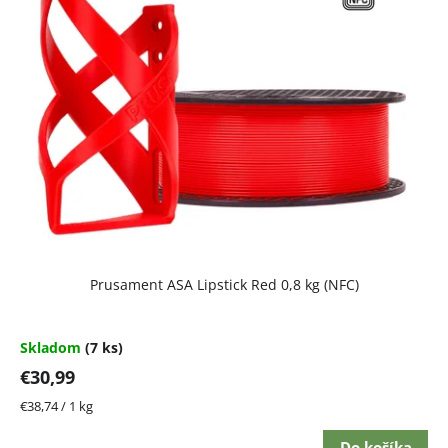
Prusament ASA Lipstick Red 0,8 kg (NFC)
Skladom
(7 ks)
€30,99
Jednotková
€38,74 / 1 kg
cena:
Do košíka