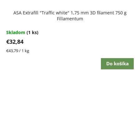
ASA Extrafill "Traffic white" 1,75 mm 3D filament 750 g
Fillamentum
Skladom
(1 ks)
€32,84
Jednotková
€43,79 / 1 kg
cena:
Do košíka