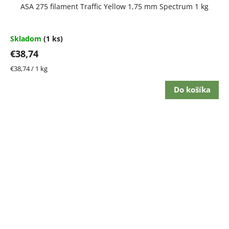
ASA 275 filament Traffic Yellow 1,75 mm Spectrum 1 kg
Skladom
(1 ks)
€38,74
Jednotková
€38,74 / 1 kg
cena:
Do košíka