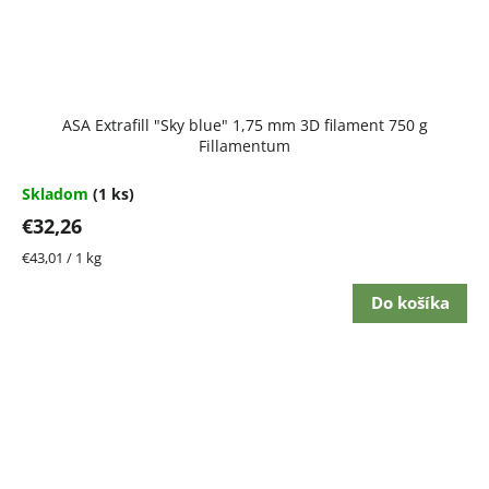
ASA Extrafill "Sky blue" 1,75 mm 3D filament 750 g
Fillamentum
Skladom
(1 ks)
€32,26
Jednotková
€43,01 / 1 kg
cena:
Do košíka