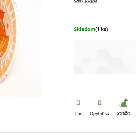
Skladom
(1 ks)
Strážiť
Tlač
Opýtať sa