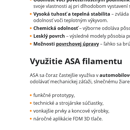
svoje vlastnosti aj pri dlhodobom vystavení 
Vysoká tuhosť a tepelná stabilita
– zvláda
odolnosť voči teplotným výkyvom.
Chemická odolnosť
– výborne odoláva pôs
Lesklý povrch
– výsledné modely pôsobia pr
Možnosti
povrchovej úpravy
– ľahko sa brús
Využitie ASA filamentu
ASA sa čoraz častejšie využíva v
automobilov
odolávať mechanickej záťaži, slnečnému žiar
funkčné prototypy,
technické a strojárske súčiastky,
vonkajšie prvky a koncové výrobky,
náročné aplikácie FDM 3D tlače.