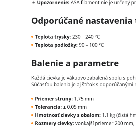
⚠️
Upozornenie:
ASA filament nie je určený p
Odporúčané nastavenia 
Teplota trysky:
230 – 240 °C
Teplota podložky:
90 – 100 °C
Balenie a parametre
Každá cievka je vákuovo zabalená spolu s pohl
Súčasťou balenia je aj štítok s odporúčanými 
Priemer struny:
1,75 mm
Tolerancia:
± 0,05 mm
Hmotnosť cievky s obalom:
1,1 kg (čistá h
Rozmery cievky:
vonkajší priemer 200 mm, 