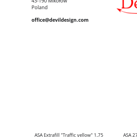
43-190 Mikołów
Poland
office@devildesign.com
ASA Extrafill "Traffic yellow" 1,75
ASA 27