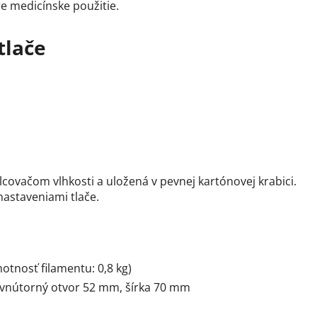
re medicínske použitie.
tlače
covačom vlhkosti a uložená v pevnej kartónovej krabici.
nastaveniami tlače.
motnosť filamentu: 0,8 kg)
vnútorný otvor 52 mm, šírka 70 mm