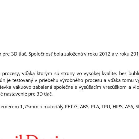
n pre 3D tlač. Spoločnosť bola založená v roku 2012 a v roku 20
é procesy, vďaka ktorým sú struny vo vysokej kvalite, bez bubl
trún je testovaný v priebehu výrobného procesu a vďaka tomu vý
á cievka vákuovo zabalená společne s vysúšacím vrecúškom a vlo
é nastavenie pre 3D tlač.
iemerom 1,75mm a materiály PET-G, ABS, PLA, TPU, HIPS, ASA, SILK