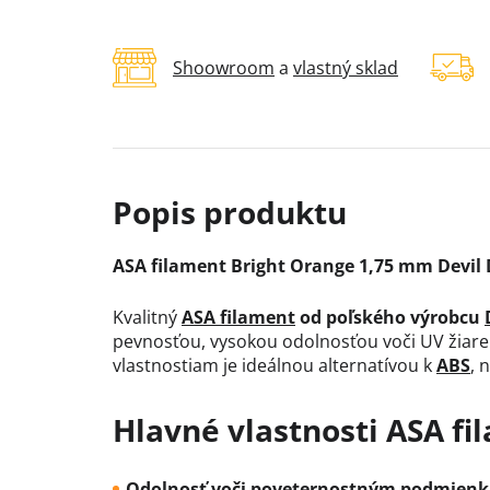
Shoowroom
a
vlastný sklad
ASA filament Bright Orange 1,75 mm Devil D
Kvalitný
ASA filament
od poľského výrobcu
pevnosťou, vysokou odolnosťou voči UV žiar
vlastnostiam je ideálnou alternatívou k
ABS
, 
Hlavné vlastnosti ASA fi
Odolnosť voči poveternostným podmienk