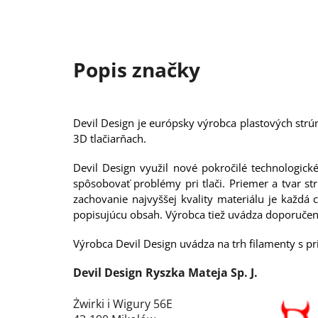
Devil Design je európsky výrobca plastových strú
3D tlačiarňach.
Devil Design využil nové pokročilé technologick
spôsobovať problémy pri tlači. Priemer a tvar s
zachovanie najvyššej kvality materiálu je každ
popisujúcu obsah. Výrobca tiež uvádza doporučen
Výrobca Devil Design uvádza na trh filamenty s pr
Devil Design Ryszka Mateja Sp. J.
Żwirki i Wigury 56E