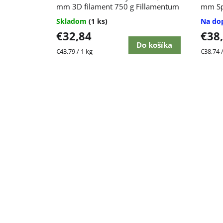
mm 3D filament 750 g Fillamentum
mm Sp
Skladom
(1 ks)
Na do
€32,84
€38
Do košíka
Jednotková
Jednot
€43,79 / 1 kg
€38,74 /
cena:
cena: