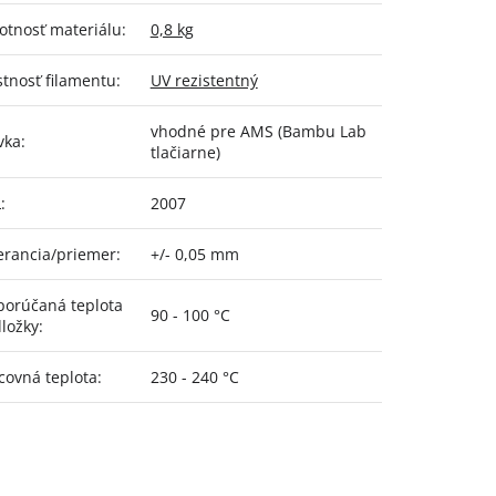
tnosť materiálu
:
0,8 kg
stnosť filamentu
:
UV rezistentný
vhodné pre AMS (Bambu Lab
vka
:
tlačiarne)
L
:
2007
erancia/priemer
:
+/- 0,05 mm
orúčaná teplota
90 - 100 °C
ložky
:
covná teplota
:
230 - 240 °C