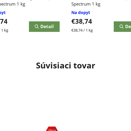
ectrum 1 kg
Spectrum 1 kg
pyt
Na dopyt
,74
€38,74
Detail
De
ková
Jednotková
 1 kg
€38,74 / 1 kg
cena:
Súvisiaci tovar