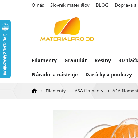
Prejsť
O nás
Slovník materiálov
BLOG
Doprava a 
na
obsah
Filamenty
Granulát
Resiny
3D tlač
Náradie a nástroje
Darčeky a poukazy
Filamenty
ASA filamenty
ASA filamen