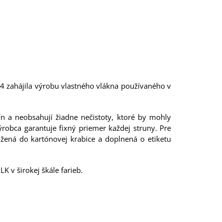
14 zahájila výrobu vlastného vlákna používaného v
ín a neobsahují žiadne nečistoty, ktoré by mohly
robca garantuje fixný priemer každej struny. Pre
žená do kartónovej krabice a doplnená o etiketu
 v širokej škále farieb.