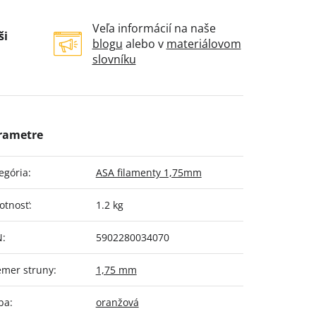
Veľa informácií na naše
ši
blogu
alebo v
materiálovom
slovníku
egória
:
ASA filamenty 1,75mm
otnosť
:
1.2 kg
N
:
5902280034070
emer struny
:
1,75 mm
ba
:
oranžová