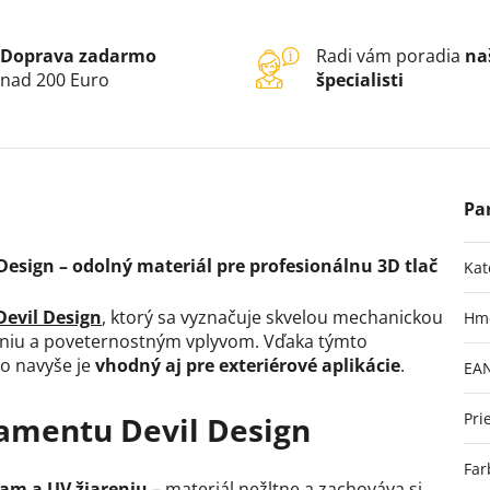
Doprava zadarmo
Radi vám poradia
na
nad 200 Euro
špecialisti
esign – odolný materiál pre profesionálnu 3D tlač
Kat
Devil Design
, ktorý sa vyznačuje skvelou mechanickou
Hm
eniu a poveternostným vplyvom. Vďaka týmto
no navyše je
vhodný aj pre exteriérové aplikácie
.
EA
Pri
lamentu Devil Design
Far
am a UV žiareniu
– materiál nežltne a zachováva si