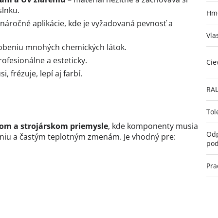
slnku.
Hmo
 náročné aplikácie, kde je vyžadovaná pevnosť a
Vla
obeniu mnohých chemických látok.
ofesionálne a esteticky.
Cie
i, frézuje, lepí aj farbí.
RA
Tol
om a strojárskom priemysle
, kde komponenty musia
Odp
eniu a častým teplotným zmenám. Je vhodný pre:
pod
Pra