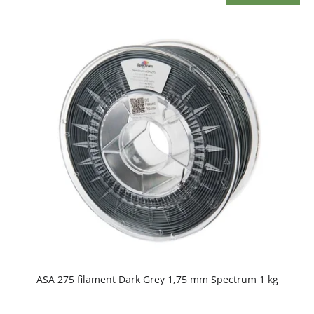
Priemerné
ASA 275 filament Dark Grey 1,75 mm Spectrum 1 kg
hodnotenie
produktu
je