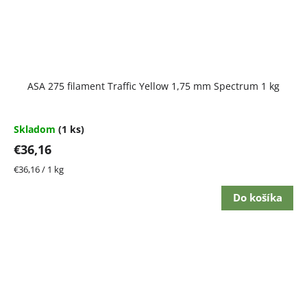
ASA 275 filament Traffic Yellow 1,75 mm Spectrum 1 kg
Skladom
(1 ks)
€36,16
Jednotková
€36,16 / 1 kg
cena:
Do košíka