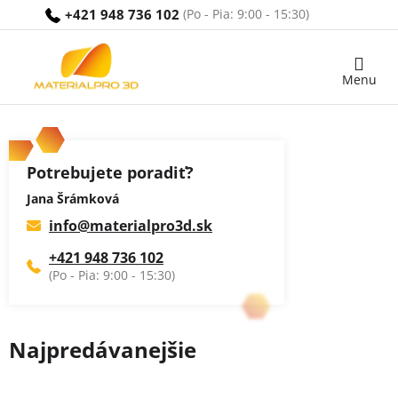
Prejsť
+421 948 736 102
na
obsah
Nákupný
košík
Potrebujete poradiť?
Jana Šrámková
info
@
materialpro3d.sk
+421 948 736 102
Najpredávanejšie