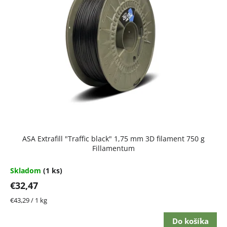
i
s
p
r
o
d
u
k
t
ASA Extrafill "Traffic black" 1,75 mm 3D filament 750 g
o
Fillamentum
v
Skladom
(1 ks)
€32,47
Jednotková
€43,29 / 1 kg
cena:
Do košíka