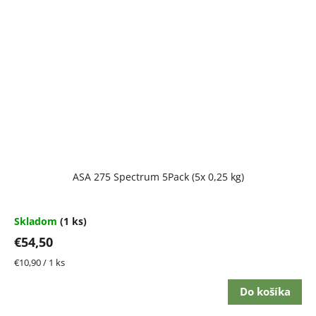
ASA 275 Spectrum 5Pack (5x 0,25 kg)
Skladom
(1 ks)
€54,50
Jednotková
€10,90 / 1 ks
cena:
Do košíka