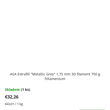
ASA Extrafill "Metallic Grey" 1,75 mm 3D filament 750 g
Fillamentum
Skladom
(1 ks)
€32,26
Jednotková
€43,01 / 1 kg
cena: