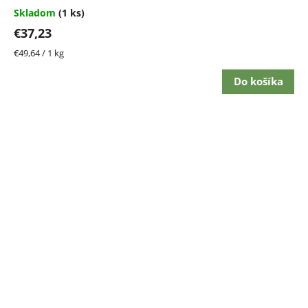
Skladom
(1 ks)
€37,23
Jednotková
€49,64 / 1 kg
cena:
Do košíka