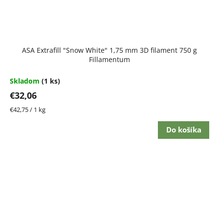
ASA Extrafill "Snow White" 1,75 mm 3D filament 750 g
Fillamentum
Skladom
(1 ks)
€32,06
Jednotková
€42,75 / 1 kg
cena:
Do košíka