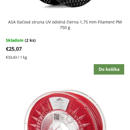
ASA tlačová struna UV odolná čierna 1,75 mm Filament PM
750 g
Skladom
(2 ks)
€25,07
Jednotková
€33,43 / 1 kg
cena:
Do košíka