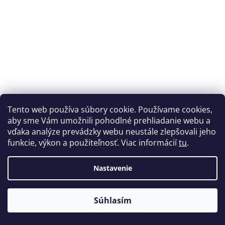
Tento web používa súbory cookie. Používame cookies,
aby sme Vám umožnili pohodlné prehliadanie webu a
vďaka analýze prevádzky webu neustále zlepšovali jeho
funkcie, výkon a použiteľnosť. Viac informácií
tu
.
ASA filament grafitovo čierny Aurapol 850 g 1,75 mm
Nastavenie
Skladom
(1 ks)
Súhlasím
€26,83