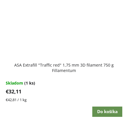
ASA Extrafill "Traffic red" 1,75 mm 3D filament 750 g
Fillamentum
Skladom
(1 ks)
€32,11
Jednotková
€42,81 / 1 kg
cena:
Do košíka