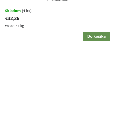
Skladom
(1 ks)
€32,26
Jednotková
€43,01 / 1 kg
cena:
Do košíka