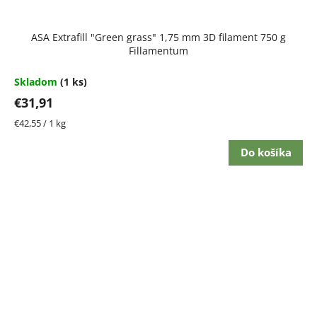
ASA Extrafill "Green grass" 1,75 mm 3D filament 750 g
Fillamentum
Skladom
(1 ks)
€31,91
Jednotková
€42,55 / 1 kg
cena:
Do košíka