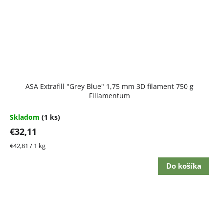
ASA Extrafill "Grey Blue" 1,75 mm 3D filament 750 g
Fillamentum
Skladom
(1 ks)
€32,11
Jednotková
€42,81 / 1 kg
cena:
Do košíka