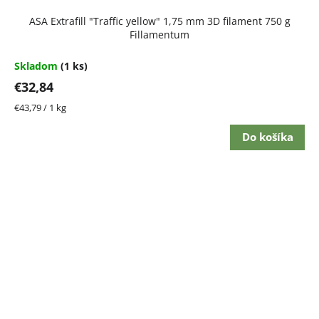
ASA Extrafill "Traffic yellow" 1,75 mm 3D filament 750 g
Fillamentum
Skladom
(1 ks)
€32,84
Jednotková
€43,79 / 1 kg
cena:
Do košíka