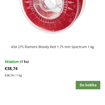
ASA 275 filament Bloody Red 1,75 mm Spectrum 1 kg
Skladom
(1 ks)
€38,74
Jednotková
€38,74 / 1 kg
cena:
Do košíka