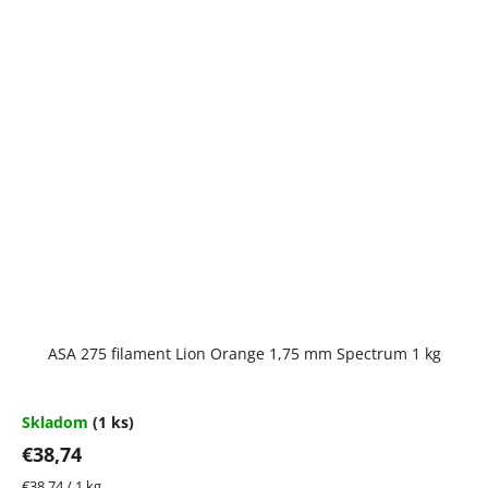
ASA 275 filament Lion Orange 1,75 mm Spectrum 1 kg
Skladom
(1 ks)
€38,74
Jednotková
€38,74 / 1 kg