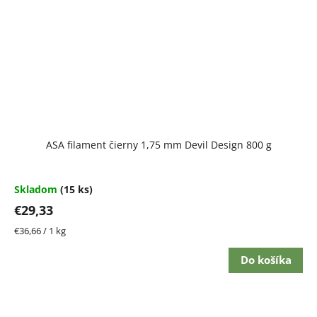
ASA filament čierny 1,75 mm Devil Design 800 g
Skladom
(15 ks)
€29,33
Jednotková
€36,66 / 1 kg
cena:
Do košíka