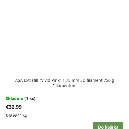
ASA Extrafill "Vivid Pink" 1,75 mm 3D filament 750 g
Fillamentum
Skladom
(1 ks)
€32,99
Jednotková
€43,99 / 1 kg
cena:
Do košíka