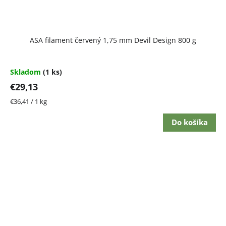
ASA filament červený 1,75 mm Devil Design 800 g
Skladom
(1 ks)
€29,13
Jednotková
€36,41 / 1 kg
cena:
Do košíka