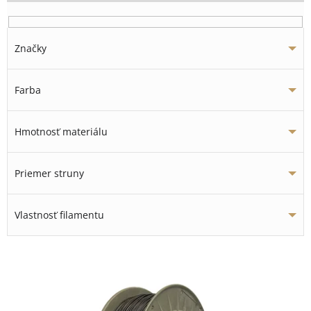
Značky
Farba
Hmotnosť materiálu
Priemer struny
Vlastnosť filamentu
V
ý
p