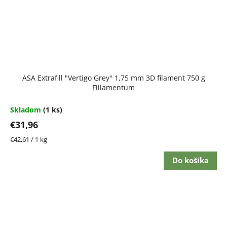
ASA Extrafill "Vertigo Grey" 1,75 mm 3D filament 750 g
Fillamentum
Skladom
(1 ks)
€31,96
Jednotková
€42,61 / 1 kg
cena:
Do košíka