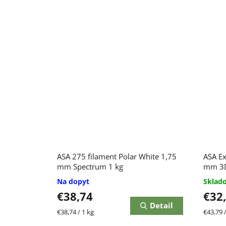
ASA 275 filament Polar White 1,75
ASA Ext
mm Spectrum 1 kg
mm 3D
Na dopyt
Skla
€38,74
€32
Detail
Jednotková
Jednot
€38,74 / 1 kg
€43,79 /
cena:
cena: