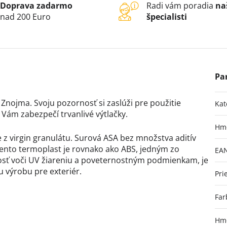
Doprava zadarmo
Radi vám poradia
na
nad 200 Euro
špecialisti
nojma. Svoju pozornosť si zaslúži pre použitie
Kat
 Vám zabezpečí trvanlivé výtlačky.
Hm
je z virgin granulátu. Surová ASA bez množstva aditív
Tento termoplast je rovnako ako ABS, jedným zo
EA
osť voči UV žiareniu a poveternostným podmienkam, je
 výrobu pre exteriér.
Pri
Far
Hmo