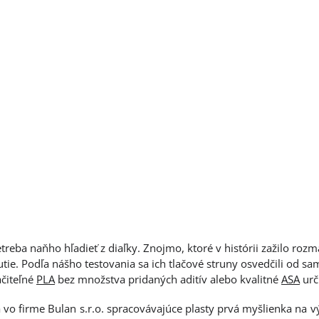
treba naňho hľadieť z diaľky. Znojmo, ktoré v histórii zažilo roz
utie. Podľa nášho testovania sa ich tlačové struny osvedčili od 
čiteľné
PLA
bez množstva pridaných aditív alebo kvalitné
ASA
urč
a vo firme Bulan s.r.o. spracovávajúce plasty prvá myšlienka na 