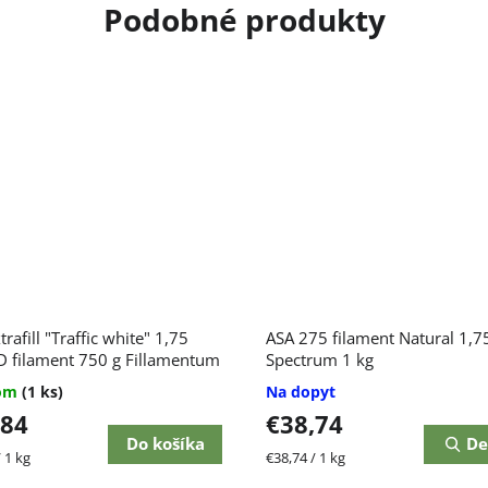
rafill "Traffic white" 1,75
ASA 275 filament Natural 1,
 filament 750 g Fillamentum
Spectrum 1 kg
dom
(1 ks)
Na dopyt
,84
€38,74
Do košíka
De
ková
Jednotková
 1 kg
€38,74 / 1 kg
cena: