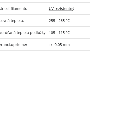
stnosť filamentu
:
UV rezistentný
covná teplota
:
255 - 265 °C
orúčaná teplota podložky
:
105 - 115 °C
erancia/priemer
:
+/- 0,05 mm