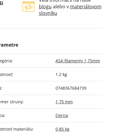
Veľa informácií na naše
ši
blogu
alebo v
materiálovom
slovníku
egória
:
ASA filamenty 1,75mm
otnosť
:
1.2 kg
N
:
0748367684739
emer struny
:
1,75 mm
ba
:
čierna
tnosť materiálu
:
0,85 kg