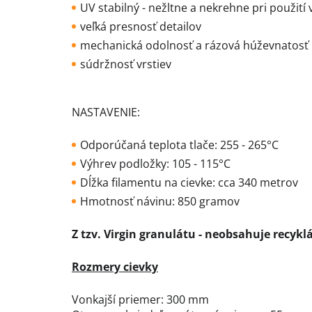
UV stabilný - nežltne a nekrehne pri použití v
veľká presnosť detailov
mechanická odolnosť a rázová húževnatosť
súdržnosť vrstiev
NASTAVENIE:
Odporúčaná teplota tlače: 255 - 265°C
Výhrev podložky: 105 - 115°C
Dĺžka filamentu na cievke: cca 340 metrov
Hmotnosť návinu: 850 gramov
Z tzv. Virgin granulátu - neobsahuje recykl
Rozmery cievky
Vonkajší priemer: 300 mm