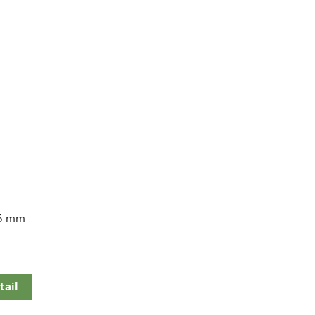
75 mm
tail