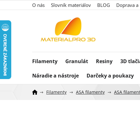
Prejsť
O nás
Slovník materiálov
BLOG
Doprava a 
na
obsah
Filamenty
Granulát
Resiny
3D tlač
Náradie a nástroje
Darčeky a poukazy
Filamenty
ASA filamenty
ASA filamen