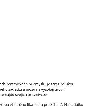
mach keramického priemyslu, je teraz kolískou
samého začiatku a môžu na vysokej úrovni
ite nájdu svojich priaznivcov.
výrobu vlastného filamentu pre 3D tlač. Na začiatku