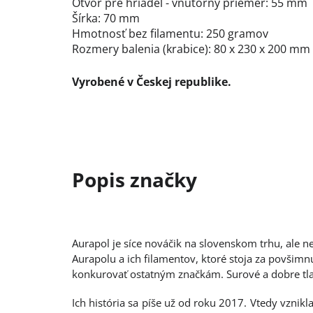
Otvor pre hriadeľ - vnútorný priemer: 55 mm
Šírka: 70 mm
Hmotnosť bez filamentu: 250 gramov
Rozmery balenia (krabice): 80 x 230 x 200 mm
Vyrobené v Českej republike.
Aurapol je síce nováčik na slovenskom trhu, ale ne
Aurapolu a ich filamentov, ktoré stoja za povšimn
konkurovať ostatným značkám. Surové a dobre tla
Ich história sa píše už od roku 2017. Vtedy vznikl