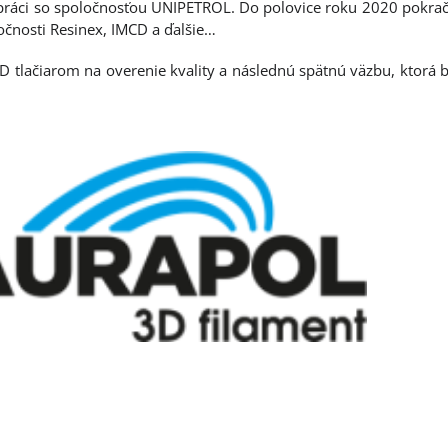
upráci so spoločnosťou UNIPETROL. Do polovice roku 2020 pokrač
očnosti Resinex, IMCD a ďalšie…
D tlačiarom na overenie kvality a následnú spätnú väzbu, ktorá