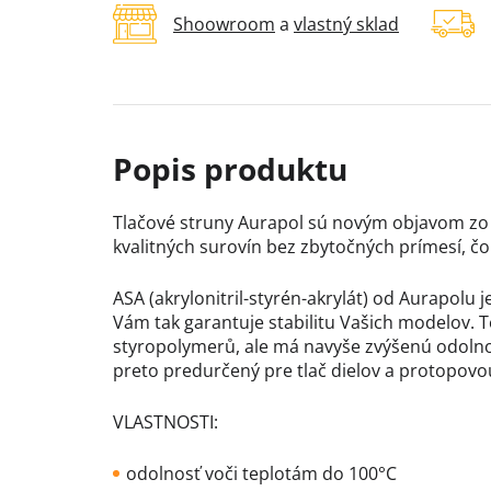
Shoowroom
a
vlastný sklad
Tlačové struny Aurapol sú novým objavom zo Z
kvalitných surovín bez zbytočných prímesí, čo
ASA (akrylonitril-styrén-akrylát) od Aurapolu 
Vám tak garantuje stabilitu Vašich modelov. 
styropolymerů, ale má navyše zvýšenú odoln
preto predurčený pre tlač dielov a protopovou
VLASTNOSTI:
odolnosť voči teplotám do 100°C