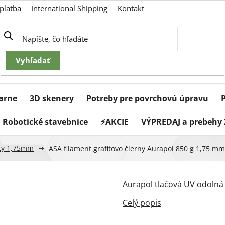
platba
International Shipping
Kontakt
iarne
3D skenery
Potreby pre povrchovú úpravu
Robotické stavebnice
⚡AKCIE
VÝPREDAJ a prebehy 
ty 1,75mm
ASA filament grafitovo čierny Aurapol 850 g 1,75 mm
Aurapol tlačová UV odolná 