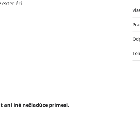
 exteriéri
Vla
Pra
Odp
Tol
át ani iné nežiadúce prímesi.