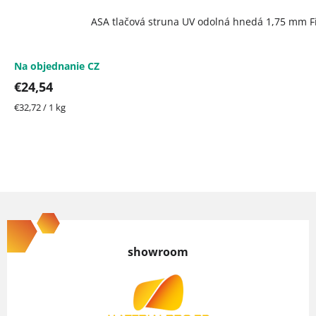
ASA tlačová struna UV odolná hnedá 1,75 mm F
Na objednanie CZ
€24,54
Jednotková
€32,72 / 1 kg
cena:
Z
á
p
showroom
ä
t
i