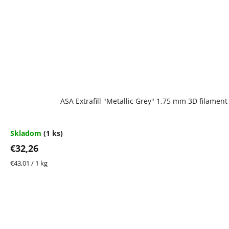
ASA Extrafill "Metallic Grey" 1,75 mm 3D filamen
Skladom
(1 ks)
€32,26
Jednotková
€43,01 / 1 kg
cena: