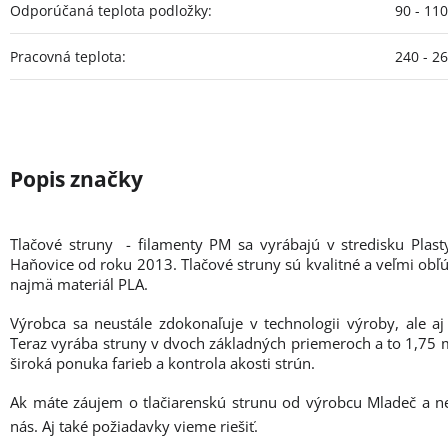
Odporúčaná teplota podložky
:
90 - 11
Pracovná teplota
:
240 - 2
Tlačové struny - filamenty PM sa vyrábajú v stredisku Plas
Haňovice od roku 2013. Tlačové struny sú kvalitné a veľmi obľú
najmä materiál PLA.
Výrobca sa neustále zdokonaľuje v technologii výroby, ale aj
Teraz vyrába struny v dvoch základných priemeroch a to 1,7
široká ponuka farieb a kontrola akosti strún.
Ak máte záujem o tlačiarenskú strunu od výrobcu Mladeč a n
nás. Aj také požiadavky vieme riešiť.