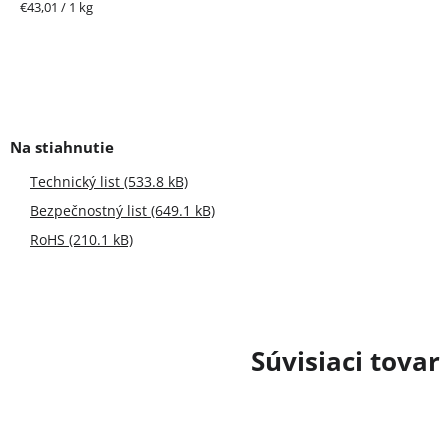
Jednotková
€43,01 / 1 kg
cena:
Technický list (533.8 kB)
Bezpečnostný list (649.1 kB)
RoHS (210.1 kB)
Súvisiaci tovar