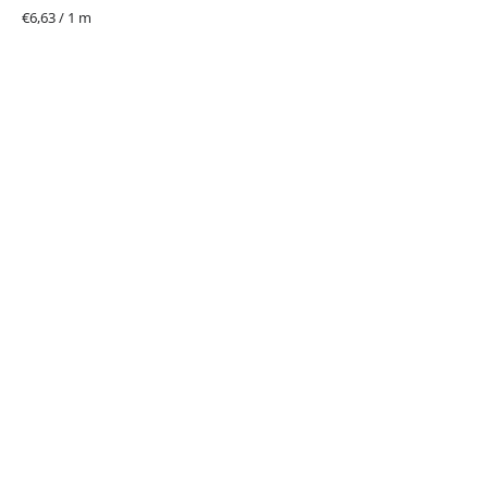
Jednotková
€6,63 / 1 m
cena: