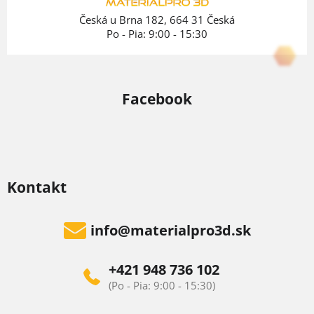
e
Česká u Brna 182, 664 31 Česká
Po - Pia: 9:00 - 15:30
Facebook
Kontakt
info
@
materialpro3d.sk
+421 948 736 102