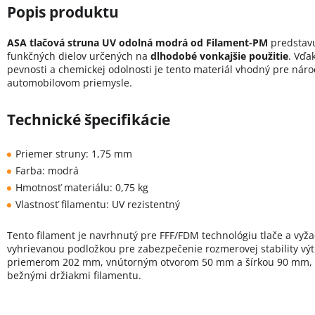
ASA tlačová struna UV odolná modrá od Filament-PM
predstavu
funkčných dielov určených na
dlhodobé vonkajšie použitie
. Vďa
pevnosti a chemickej odolnosti je tento materiál vhodný pre nár
automobilovom priemysle.
Technické špecifikácie
Priemer struny: 1,75 mm
Farba: modrá
Hmotnosť materiálu: 0,75 kg
Vlastnosť filamentu: UV rezistentný
Tento filament je navrhnutý pre FFF/FDM technológiu tlače a vyžad
vyhrievanou podložkou pre zabezpečenie rozmerovej stability výt
priemerom 202 mm, vnútorným otvorom 50 mm a šírkou 90 mm, čo
bežnými držiakmi filamentu.