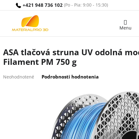
Prejsť
+421 948 736 102
na
obsah
Nákupný
košík
ASA tlačová struna UV odolná m
Filament PM 750 g
Priemerné
Podrobnosti hodnotenia
Neohodnotené
hodnotenie
produktu
je
0,0
z
5
hviezdičiek.