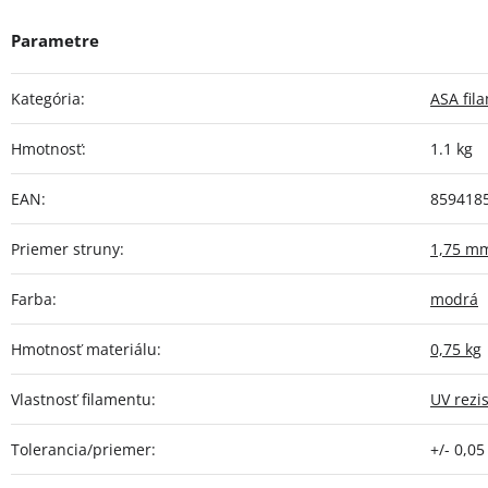
Kategória
:
ASA fil
Hmotnosť
:
1.1 kg
EAN
:
859418
Priemer struny
:
1,75 m
Farba
:
modrá
Hmotnosť materiálu
:
0,75 kg
Vlastnosť filamentu
:
UV rezi
Tolerancia/priemer
:
+/- 0,0