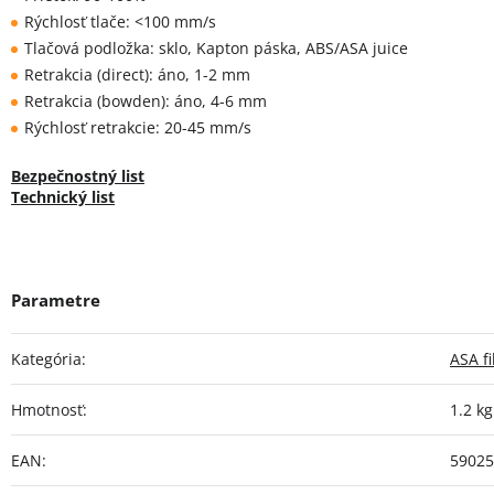
Rýchlosť tlače: <100 mm/s
Tlačová podložka: sklo, Kapton páska, ABS/ASA juice
Retrakcia (direct): áno, 1-2 mm
Retrakcia (bowden): áno, 4-6 mm
Rýchlosť retrakcie: 20-45 mm/s
Bezpečnostný list
Technický list
Kategória
:
ASA f
Hmotnosť
:
1.2 kg
EAN
:
59025