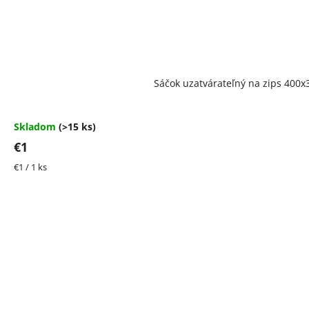
Priemerné
Sáčok uzatvárateľný na zips 40
hodnotenie
produktu
je
4,5
Skladom
(>15 ks)
z
€1
5
hviezdičiek.
Jednotková
€1 / 1 ks
cena: