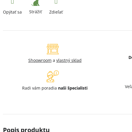
Strážiť
Opýtať sa
Zdieľať
D
Shoowroom
a
vlastný sklad
Veľ
Radi vám poradia
naši špecialisti