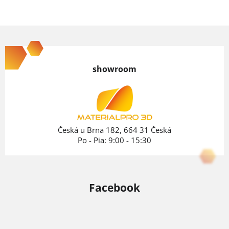
Z
á
p
showroom
ä
t
i
e
Česká u Brna 182, 664 31 Česká
Po - Pia: 9:00 - 15:30
Facebook