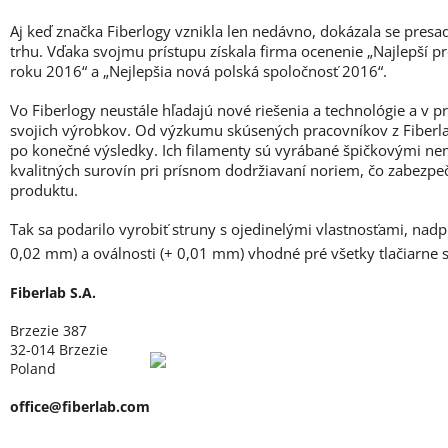
Aj keď značka Fiberlogy vznikla len nedávno, dokázala se presa
trhu. Vďaka svojmu prístupu získala firma ocenenie „Najlepší p
roku 2016“ a „Nejlepšia nová polská spoločnosť 2016“.
Vo Fiberlogy neustále hľadajú nové riešenia a technológie a v 
svojich výrobkov. Od výzkumu skúsených pracovníkov z Fiberlab
po konečné výsledky. Ich filamenty sú vyrábané špičkovými ne
kvalitných surovín pri prísnom dodržiavaní noriem, čo zabezpe
produktu.
Tak sa podarilo vyrobiť struny s ojedinelými vlastnosťami, nad
0,02 mm) a oválnosti (+ 0,01 mm) vhodné pré všetky tlačiarne
Fiberlab S.A.
Brzezie 387
32-014 Brzezie
Poland
office@fiberlab.com