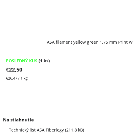
ASA filament yellow green 1,75 mm Print Wi
POSLEDNÝ KUS
(1 ks)
€22,50
Jednotková
€26,47 / 1 kg
cena:
Technický list ASA FIberlogy (211.8 kB)