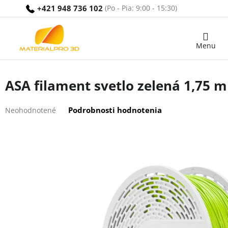
Prejsť
+421 948 736 102
na
obsah
Nákupný
košík
ASA filament svetlo zelená 1,75 m
Priemerné
Podrobnosti hodnotenia
Neohodnotené
hodnotenie
produktu
je
0,0
z
5
hviezdičiek.