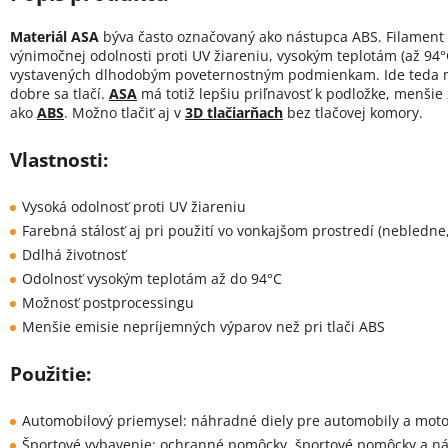
Materiál ASA
býva často označovaný ako nástupca ABS. Filamen
výnimočnej odolnosti proti UV žiareniu, vysokým teplotám (až 94°C
vystavených dlhodobým poveternostným podmienkam. Ide teda ma
dobre sa tlačí.
ASA
má totiž lepšiu priľnavosť k podložke, menšie 
ako
ABS
. Možno tlačiť aj v
3D tlačiarňach
bez tlačovej komory.
Vlastnosti:
Vysoká odolnosť proti UV žiareniu
Farebná stálosť aj pri použití vo vonkajšom prostredí (nebledne
Ddlhá životnosť
Odolnosť vysokým teplotám až do 94°C
Možnosť postprocessingu
Menšie emisie nepríjemných výparov než pri tlači ABS
Použitie:
Automobilový priemysel: náhradné diely pre automobily a moto
Športové vybavenie: ochranné pomôcky, športové pomôcky a ná