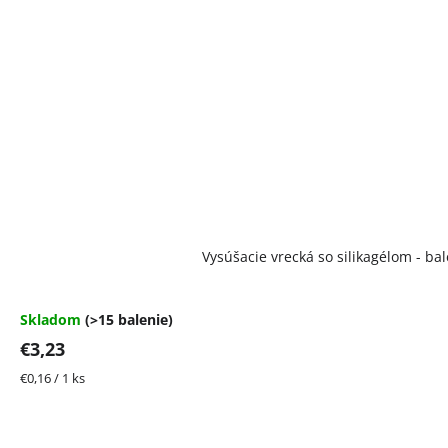
Vysúšacie vrecká so silikagélom - bal
Skladom
(>15 balenie)
€3,23
Jednotková
€0,16 / 1 ks
cena: