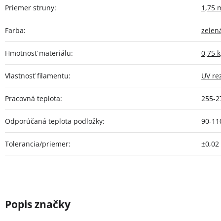
Priemer struny
:
1,75
Farba
:
zelen
Hmotnosť materiálu
:
0,75 
Vlastnosť filamentu
:
UV re
Pracovná teplota
:
255-2
Odporúčaná teplota podložky
:
90-11
Tolerancia/priemer
:
±0,0