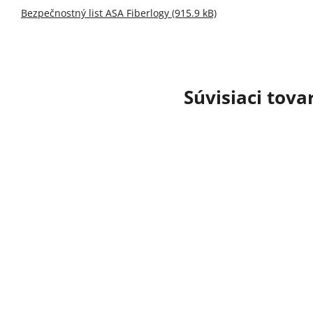
Bezpečnostný list ASA Fiberlogy (915.9 kB)
Súvisiaci tova