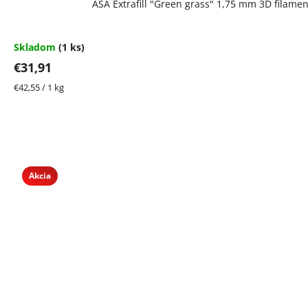
ASA Extrafill "Green grass" 1,75 mm 3D filame
Skladom
(1 ks)
€31,91
Jednotková
€42,55 / 1 kg
cena:
Akcia