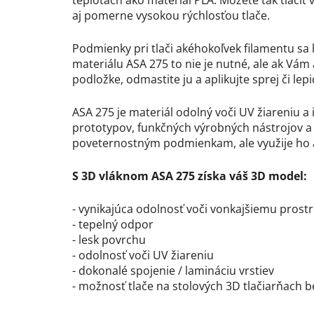
teplotách ako materiál PLA. Môžete tak tlačiť
aj pomerne vysokou rýchlosťou tlače.
Podmienky pri tlači akéhokoľvek filamentu sa l
materiálu ASA 275 to nie je nutné, ale ak Vám
podložke, odmastite ju a aplikujte sprej či lep
ASA 275 je materiál odolný voči UV žiareniu
prototypov, funkčných výrobných nástrojov a
poveternostným podmienkam, ale využije ho 
S 3D vláknom ASA 275 získa váš 3D model:
- vynikajúca odolnosť voči vonkajšiemu prost
- tepelný odpor
- lesk povrchu
- odolnosť voči UV žiareniu
- dokonalé spojenie / lamináciu vrstiev
- možnosť tlače na stolových 3D tlačiarňach 