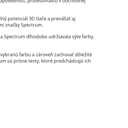
povednosť, profesionalitu v obchodnej
ný potenciál 3D tlače a prenášať aj
ami značky Spectrum.
a Spectrum dlhodobo udržiavala sýte farby,
 vybranú farbu a zároveň zachovať dôležité
m sú prísne testy, ktoré predchádzajú ich