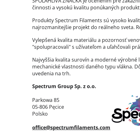
SPOĽAHLIVÁ ZNAČKA je ocenením pre zákazník
činnosti a vysokú kvalitu ponúkaných produkto
Produkty Spectrum Filaments sú vysoko kvalitn
najrozmanitejšie projekt do reálneho sveta. 
Vylepšená kvalita materiálu a pozornosť ven
"spolupracovali" s užívateľom a uľahčovali prá
Najvyššia kvalita surovín a moderné výrobné
mechanické vlastnosti daného typu vlákna. Dô
uvedenia na trh.
Spectrum Group Sp. z o.o.
Parkowa 85
05-806 Pęcice
Polsko
office@spectrumfilaments.com