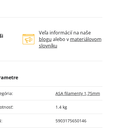
Veľa informácií na naše
ši
blogu
alebo v
materiálovom
slovníku
egória
:
ASA filamenty 1,75mm
otnosť
:
1.4 kg
N
:
5903175650146