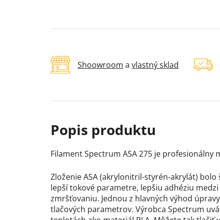
Shoowroom
a
vlastný sklad
Filament Spectrum ASA 275 je profesionálny ma
Zloženie ASA (akrylonitril-styrén-akrylát) bolo
lepší tokové parametre, lepšiu adhéziu medz
zmršťovaniu. Jednou z hlavných výhod úpravy
tlačových parametrov. Výrobca Spectrum uvádz