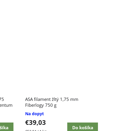
,75
ASA filament žltý 1,75 mm
mentum
Fiberlogy 750 g
Na dopyt
€39,03
šíka
Do košíka