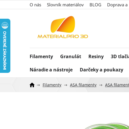
Prejsť
O nás
Slovník materiálov
BLOG
Doprava a 
na
obsah
Filamenty
Granulát
Resiny
3D tlač
Náradie a nástroje
Darčeky a poukazy
Filamenty
ASA filamenty
ASA filamen