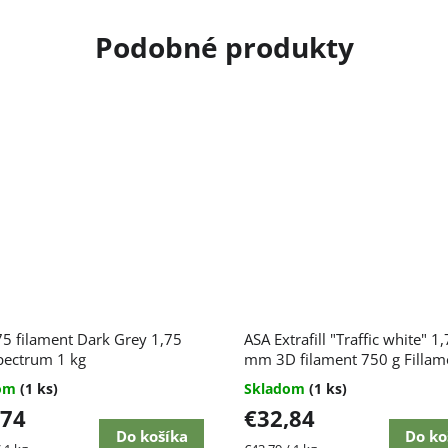
erné
5 filament Dark Grey 1,75
ASA Extrafill "Traffic white" 1
enie
tu
ectrum 1 kg
mm 3D filament 750 g Filla
dom
(1 ks)
Skladom
(1 ks)
,74
€32,84
Do košíka
Do ko