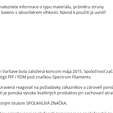
ž naleznete informace o typu materiálu, průměru struny
 baleno s absorbérem vlhkosti. Návod k použití je uvnitř
 Varšave bola založená koncom mája 2015. Spoločnosť zača
ológii FFF / FDM pod značkou Spectrum Filaments.
ipravená reagovať na požiadavky zákazníkov a zároveň ponú
 je ponuka vysoko kvalitných produktov pri zachovaní atrak
estným titulom SPOĽAHLIVÁ ZNAČKA.