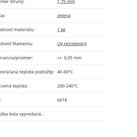
emer struny
:
1,75 mm
ba
:
zelená
tnosť materiálu
:
1 kg
stnosť filamentu
:
UV rezistentný
erancia/priemer
:
+/- 0,05 mm
orúčaná teplota podložky
:
40-60°C
covná teplota
:
200-240°C
L
:
6018
ožka bola vypredaná…