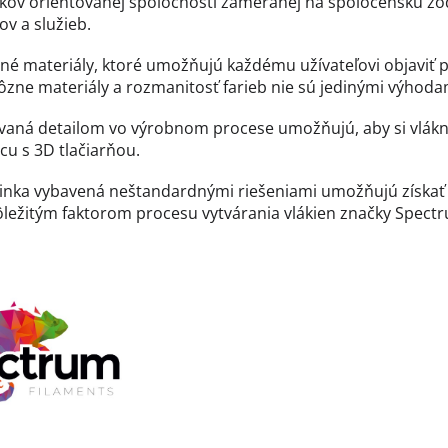
ov orientovanej spoločnosti zameranej na spoločenskú zod
v a služieb.
é materiály, ktoré umožňujú každému užívateľovi objaviť pl
Rôzne materiály a rozmanitosť farieb nie sú jedinými výhod
ovaná detailom vo výrobnom procese umožňujú, aby si vlákn
cu s 3D tlačiarňou.
 linka vybavená neštandardnými riešeniami umožňujú získať
ležitým faktorom procesu vytvárania vlákien značky Spectru