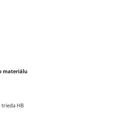
o materiálu
- trieda HB