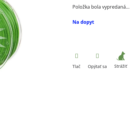
Položka bola vypredaná…
Na dopyt
Strážiť
Tlač
Opýtať sa