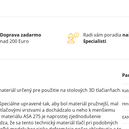
Doprava zadarmo
Radi vám poradia
na
nad 200 Euro
špecialisti
teriál určený pre použitie na stolových 3D tlačiarňach.
Kat
 špeciálne upravené tak, aby bol materiál pružnejší, mal
Hm
i tlačovými vrstvami a dochádzalo u neho k menšiemu
 materiálu ASA 275 je naprostej zjednodušenie
EA
a, že sa tento technický materiál tlačí pri podobných