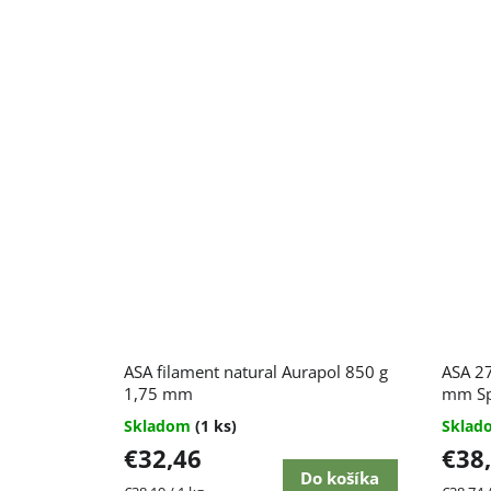
Priem
ASA filament natural Aurapol 850 g
ASA 27
hodnot
1,75 mm
produk
mm Sp
je
Skladom
(1 ks)
Skla
5,0
€32,46
€38
z
5
Do košíka