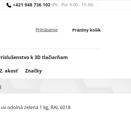
+421 948 736 102
Nákupný
Prázdny košík
košík
Príslušenstvo k 3D tlačiarňam
2. akosť
Značky
g
uv odolná zelená 1 kg, RAL 6018