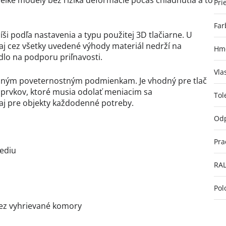
 veľké modely bez rizika deformácie počas chladnutia a to
Pri
Far
íši podľa nastavenia a typu použitej 3D tlačiarne. U
 aj cez všetky uvedené výhody materiál nedrží na
Hmo
idlo na podporu priľnavosti.
Vla
 a iným poveternostným podmienkam. Je vhodný pre tlač
 prvkov, ktoré musia odolať meniacim sa
Tol
aj pre objekty každodenné potreby.
Odp
Pra
rediu
RA
Pol
bez vyhrievané komory