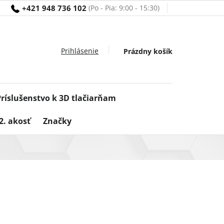
+421 948 736 102
Nákupný
Prázdny košík
košík
Príslušenstvo k 3D tlačiarňam
2. akosť
Značky