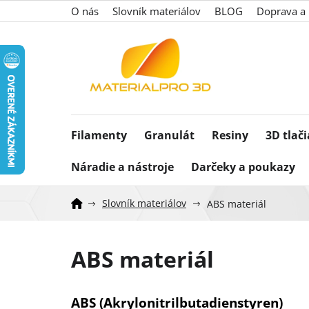
Prejsť
O nás
Slovník materiálov
BLOG
Doprava a 
na
obsah
Filamenty
Granulát
Resiny
3D tlač
Náradie a nástroje
Darčeky a poukazy
Slovník materiálov
ABS materiál
ABS materiál
ABS (Akrylonitrilbutadienstyren
)