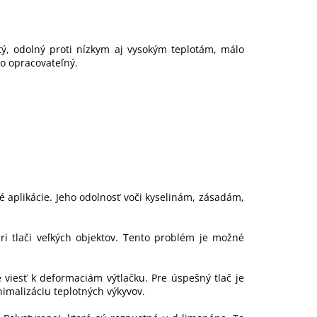
ý, odolný proti nízkym aj vysokým teplotám, málo
o opracovateľný.
 aplikácie. Jeho odolnosť voči kyselinám, zásadám,
i tlači veľkých objektov. Tento problém je možné
e viesť k deformaciám výtlačku. Pre úspešný tlač je
nimalizáciu teplotných výkyvov.