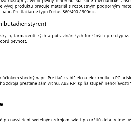
novo dostupný, veľmi pevný materiál. Má silné mechanické vlast
jšie vývoj produktu pracuje materiál s rozpustným podporným mater
i napr. Pre tlačiarne typu Fortus 360/400 / 900mc.
rilbutadienstyren)
rskych, farmaceutických a potravinárskych funkčných prototypov,
obrú pevnosť.
činkom vhodný napr. Pre tlač krabičiek na elektroniku a PC príslu
ho zdroja prestane sám vrchu. ABS F.P. spĺňa stupeň nehorľavosti 
me
é po nasvietení svetelným zdrojom svieti po určitú dobu v tme. Vy