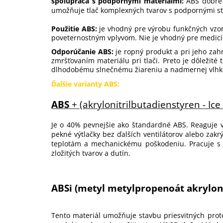
spolupráca s podpornými materiálmi:
ABS dobre 
umožňuje tlač komplexných tvarov s podpornými str
Použitie ABS:
je vhodný pre výrobu funkčných vzor
poveternostným vplyvom. Nie je vhodný pre medicín
Odporúčanie ABS:
je ropný produkt a pri jeho zahr
zmršťovaním materiálu pri tlači. Preto je dôležité
dlhodobému slnečnému žiareniu a nadmernej vlhk
Ďalšie varianty ABS:
ABS
+ (akrylonitrilbutadienstyren - Ice
Je o 40% pevnejšie ako štandardné ABS. Reaguje ve
pekné výtlačky bez ďalších ventilátorov alebo zak
teplotám a mechanickému poškodeniu. Pracuje s r
zložitých tvarov a dutín.
ABSi
(metyl metylpropenoát akrylon
Tento materiál umožňuje stavbu priesvitných proto