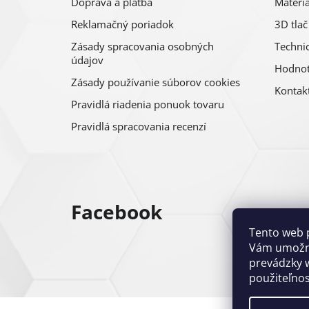
Doprava a platba
Materiá
Reklamačný poriadok
3D tlač
Zásady spracovania osobných
Technic
údajov
Hodnot
Zásady používanie súborov cookies
Kontak
Pravidlá riadenia ponuok tovaru
Pravidlá spracovania recenzí
Facebook
Tento web 
Vám umožni
prevádzky w
použiteľnos