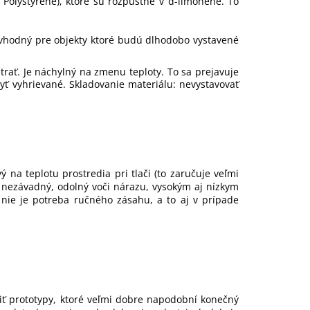
Polystyrene), ktoré sú rozpustné v d-limonéne. To
e vhodný pre objekty ktoré budú dlhodobo vystavené
trať. Je náchylný na zmenu teploty. To sa prejavuje
byť vyhrievané. Skladovanie materiálu: nevystavovať
na teplotu prostredia pri tlači (to zaručuje veľmi
e nezávadný, odolný voči nárazu, vysokým aj nízkym
nie je potreba ručného zásahu, a to aj v prípade
riť prototypy, ktoré veľmi dobre napodobní konečný