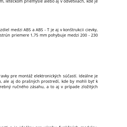
m, leteckom priemysle alebo aj v odvetviach, kde je
iel medzi ABS a ABS - T je aj v konštrukcii cievky,
a u strún priemere 1,75 mm pohybuje medzi 200 - 230
ravky pre montáž elektronických súčastí. Ideálne je
 ale aj do prašných prostredí, kde by mohli byť k
trebný ručného zásahu, a to aj v prípade zložitých