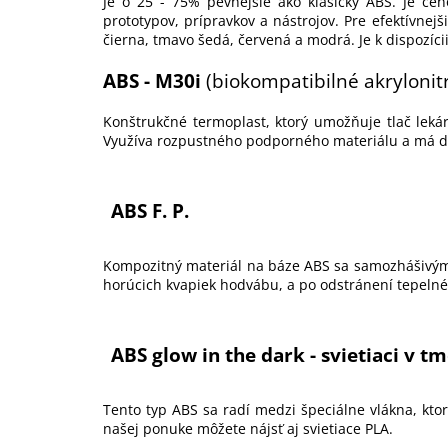
Je o 25 - 75% pevnejšie ako klasický ABS. Je ce
prototypov, prípravkov a nástrojov. Pre efektívne
čierna, tmavo šedá, červená a modrá. Je k dispozíci
ABS - M30i
(biokompatibilné akrylonit
Konštrukčné termoplast, ktorý umožňuje tlač leká
Využíva rozpustného podporného materiálu a má d
ABS F. P.
Kompozitný materiál na báze ABS sa samozhášivým ú
horúcich kvapiek hodvábu, a po odstránení tepelné
ABS glow in the dark -
svietiaci v t
Tento typ ABS sa radí medzi špeciálne vlákna, ktor
našej ponuke môžete nájsť aj svietiace PLA.