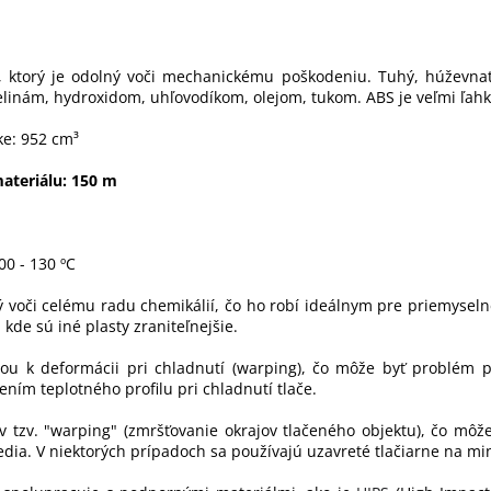
, ktorý je odolný voči mechanickému poškodeniu. Tuhý, húževnat
elinám, hydroxidom, uhľovodíkom, olejom, tukom. ABS je veľmi ľahk
ke: 952 cm³
ateriálu: 150 m
00 - 130 ºC
 voči celému radu chemikálií, čo ho robí ideálnym pre priemyselné
kde sú iné plasty zraniteľnejšie.
u k deformácii pri chladnutí (warping), čo môže byť problém pr
ním teplotného profilu pri chladnutí tlače.
av tzv. "warping" (zmršťovanie okrajov tlačeného objektu), čo môž
edia. V niektorých prípadoch sa používajú uzavreté tlačiarne na mi