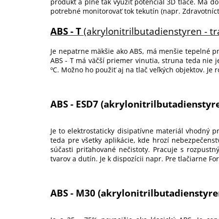
produkt a plne tak využiť potenciál 3D tlače. Má d
potrebné monitorovať tok tekutín (napr. Zdravotníct
ABS - T
(akrylonitrilbutadienstyren - 
Je nepatrne mäkšie ako ABS, má menšie tepelné pnut
ABS - T má väčší priemer vinutia, struna teda nie 
ºC. Možno ho použiť aj na tlač veľkých objektov. Je 
ABS - ESD7
(akrylonitrilbutadienstyre
Je to elektrostaticky disipatívne materiál vhodný 
teda pre všetky aplikácie, kde hrozí nebezpečens
súčasti priťahované nečistoty. Pracuje s rozpustn
tvarov a dutín. Je k dispozícii napr. Pre tlačiarne 
ABS - M30
(akrylonitrilbutadienstyre