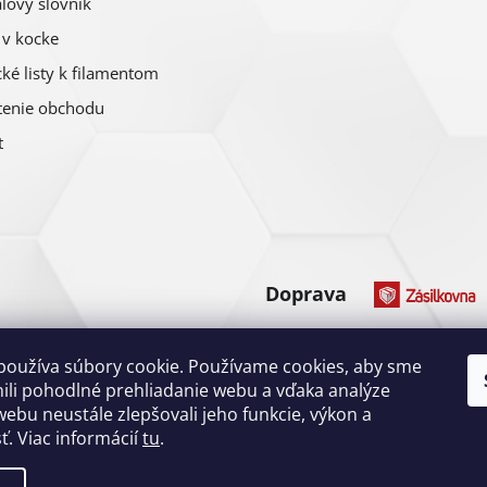
lový slovník
 v kocke
ké listy k filamentom
enie obchodu
t
Doprava
Platba
používa súbory cookie. Používame cookies, aby sme
li pohodlné prehliadanie webu a vďaka analýze
ebu neustále zlepšovali jeho funkcie, výkon a
ť. Viac informácií
tu
.