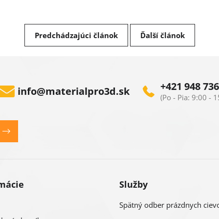
Predchádzajúci článok
Ďalší článok
+421 948 736
info
@
materialpro3d.sk
mácie
Služby
Spätný odber prázdnych ciev