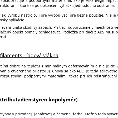
spolupracuje s podpornými materiálmi, ako je
HIPS
(High Impact 
ukturami, ktoré sa po dokončení výtlačku jednoducho odstránia.
iek, výrobu nástrojov i pre výrobu vecí pre bežné použitie. Nie j
sky aplikácie.
ievaní uniká škodlivý zápach. Pri tlači odporúčame v miestnosti ve
 tlačený objekt pomaly ochladzovať. Podložka pri tlači z ABS musí 
osti
 filaments - ľadová vlákna
ľmi dobre na teplotu s minimálnym deformováním a nie je citlivý 
rývania otvoreného priestoru). Chová sa ako ABS, je teda zdravotn
ozpustnými podpornými materiálmi, takže pri ich odstraňovaní 
itrilbutadienstyren kopolymér)
typov v prírodnej, jantárovej a červenej farbe. Možno teda vytvo