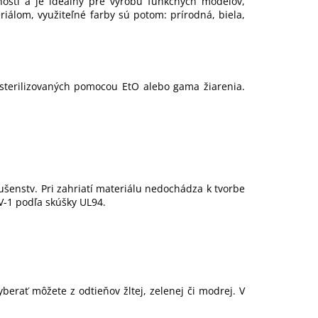
nosti a je ideálny pre výrobu funkčných modelov,
iálom, využiteľné farby sú potom: prírodná, biela,
 sterilizovaných pomocou EtO alebo gama žiarenia.
šenstv. Pri zahriatí materiálu nedochádza k tvorbe
V-1 podľa skúšky UL94.
berať môžete z odtieňov žltej, zelenej či modrej. V