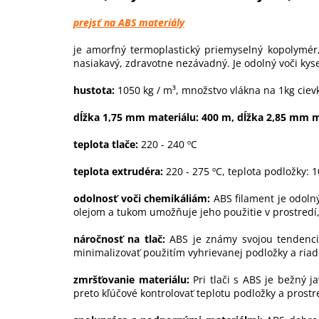
prejsť na ABS materiály
je amorfný termoplastický priemyselný kopolymér
nasiakavý, zdravotne nezávadný. Je odolný voči kys
hustota:
1050 kg / m³, množstvo vlákna na 1kg ciev
dĺžka 1,75 mm materiálu: 400 m, dĺžka 2,85 mm m
teplota tlače:
220 - 240 ºC
teplota extrudéra:
220 - 275 ºC, teplota podložky: 1
odolnosť voči chemikáliám:
ABS filament je odolný
olejom a tukom umožňuje jeho použitie v prostredí, 
náročnosť na tlač:
ABS je známy svojou tendencio
minimalizovať použitím vyhrievanej podložky a riade
zmršťovanie materiálu:
Pri tlači s ABS je bežný j
preto kľúčové kontrolovať teplotu podložky a prostr