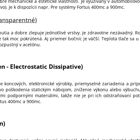
obré mechanické a estetické vlastnosti. Je využívaný v automobilovo
vo). Je k dispozícii napr. Pre systémy Fortus 400mc a 900mc.
transparentné)
ia a dobre zlepuje jednotlivé vrstvy. Je zdravotne nezávadný. Rozd
je tak moc pokrútená. Aj priemer bočníc je väčší. Teplota tlače s
rozpustný v acetónu.
n - Electrostatic Dissipative)
pre koncových, elektronické výrobky, priemyselné zariadenia a príp
tvo poškodenia statickým nábojom, zníženie výkonu alebo výbuchu,
ými podpornými materiálmi, takže nie je pri ich odstraňovaní po
Fortus 400mc a 900mc.
n)