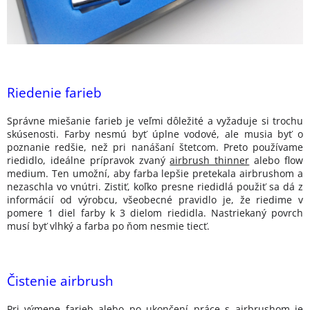
Riedenie
farieb
Správne miešanie farieb je veľmi dôležité a vyžaduje si trochu
skúsenosti. Farby nesmú byť úplne vodové, ale musia byť o
poznanie redšie, než pri nanášaní štetcom. Preto používame
riedidlo, ideálne prípravok zvaný
airbrush thinner
alebo flow
medium. Ten umožní, aby farba lepšie pretekala airbrushom a
nezaschla vo vnútri. Zistiť, koľko presne riedidlá použiť sa dá z
informácií od výrobcu, všeobecné pravidlo je, že riedime v
pomere 1 diel farby k 3 dielom riedidla. Nastriekaný povrch
musí byť vlhký a farba po ňom nesmie tiecť.
Čistenie airbrush
Pri výmene farieb alebo po ukončení práce s airbrushom je