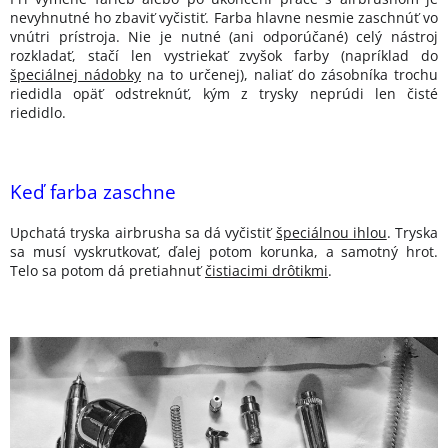
nevyhnutné ho zbaviť vyčistiť. Farba hlavne nesmie zaschnúť vo
vnútri prístroja. Nie je nutné (ani odporúčané) celý nástroj
rozkladať, stačí len vystriekať zvyšok farby (napríklad do
špeciálnej nádobky
na to určenej), naliať do zásobníka trochu
riedidla opäť odstreknúť, kým z trysky neprúdi len čisté
riedidlo.
Keď farba zaschne
Upchatá tryska airbrusha sa dá vyčistiť
špeciálnou ihlou
. Tryska
sa musí vyskrutkovať, ďalej potom korunka, a samotný hrot.
Telo sa potom dá pretiahnuť
čistiacimi drôtikmi
.