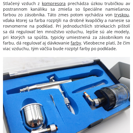
Stlačený vzduch z
kompresora
prechádza úzkou trubičkou av
postrannom kanáliku sa zmieša so špeciálne namiešanou
farbou zo zásobníka. Táto zmes potom vychádza von
tryskou
,
vďaka ktorej sa farba rozptýli na drobné kvapôčky a nanesie sa
rovnomerne na podklad. Pri jednoduchších striekacích pištolí
sa dá regulovať len množstvo vzduchu, lepšie sú ale modely,
pri ktorých sa spúšťa, typicky umiestnená za zásobníkom na
farbu, dá regulovať aj dávkovanie
farby
. Všeobecne platí, že čím
viac vzduchu, tým väčšia bude rozptyl farby po podklade.