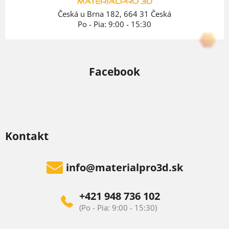
e
Česká u Brna 182, 664 31 Česká
Po - Pia: 9:00 - 15:30
Facebook
Kontakt
info
@
materialpro3d.sk
+421 948 736 102