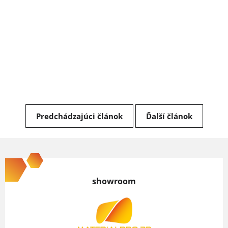
Predchádzajúci článok
Ďalší článok
Z
á
p
showroom
ä
t
i