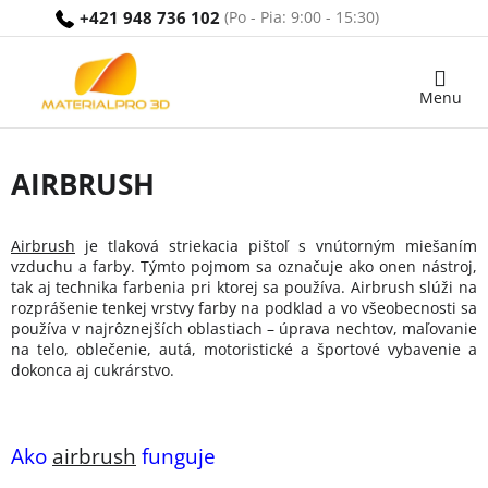
Prejsť
+421 948 736 102
na
obsah
Nákupný
košík
AIRBRUSH
Airbrush
je tlaková striekacia pištoľ s vnútorným miešaním
vzduchu a farby. Týmto pojmom sa označuje ako onen nástroj,
tak aj technika farbenia pri ktorej sa používa. Airbrush slúži na
rozprášenie tenkej vrstvy farby na podklad a vo všeobecnosti sa
používa v najrôznejších oblastiach – úprava nechtov, maľovanie
na telo, oblečenie, autá, motoristické a športové vybavenie a
dokonca aj cukrárstvo.
Ako
airbrush
funguje