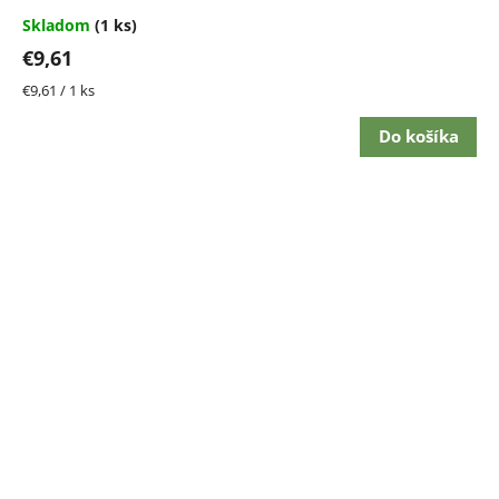
Skladom
(1 ks)
€9,61
Jednotková
€9,61 / 1 ks
cena:
Do košíka