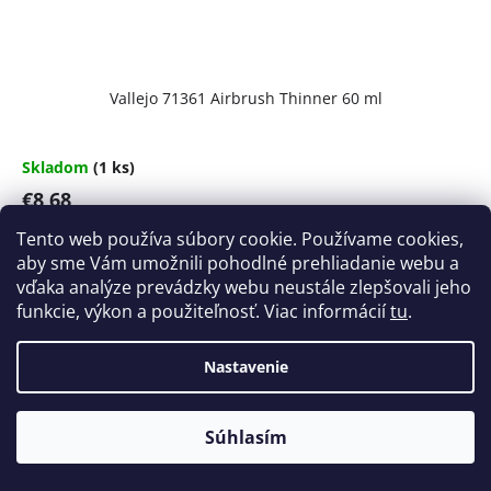
Vallejo 71361 Airbrush Thinner 60 ml
Skladom
(1 ks)
€8,68
Jednotková
€14,47 / 100 ml
Tento web používa súbory cookie. Používame cookies,
cena:
aby sme Vám umožnili pohodlné prehliadanie webu a
Do košíka
vďaka analýze prevádzky webu neustále zlepšovali jeho
funkcie, výkon a použiteľnosť. Viac informácií
tu
.
Nastavenie
Súhlasím