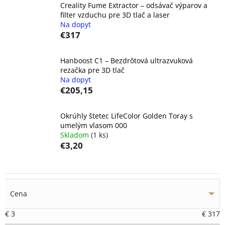
Creality Fume Extractor – odsávač výparov a
filter vzduchu pre 3D tlač a laser
Na dopyt
€317
Hanboost C1 – Bezdrôtová ultrazvuková
rezačka pre 3D tlač
Na dopyt
€205,15
Okrúhly štetec LifeColor Golden Toray s
umelým vlasom 000
Skladom
(1 ks)
€3,20
Cena
€
3
€
317