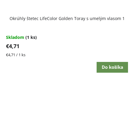
Okrúhly štetec LifeColor Golden Toray s umelým vlasom 1
Skladom
(1 ks)
€4,71
Jednotková
€4,71 / 1 ks
cena:
Do košíka