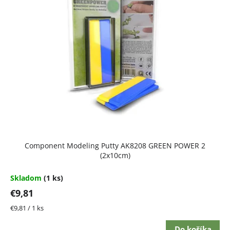
Component Modeling Putty AK8208 GREEN POWER 2
(2x10cm)
Skladom
(1 ks)
€9,81
Jednotková
€9,81 / 1 ks
cena:
Do košíka