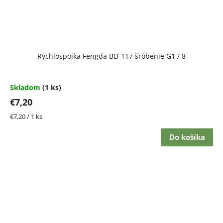
Rýchlospojka Fengda BD-117 šróbenie G1 / 8
Skladom
(1 ks)
€7,20
Jednotková
€7,20 / 1 ks
cena:
Do košíka