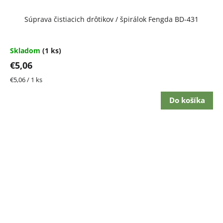
Súprava čistiacich drôtikov / špirálok Fengda BD-431
Skladom
(1 ks)
€5,06
Jednotková
€5,06 / 1 ks
cena:
Do košíka