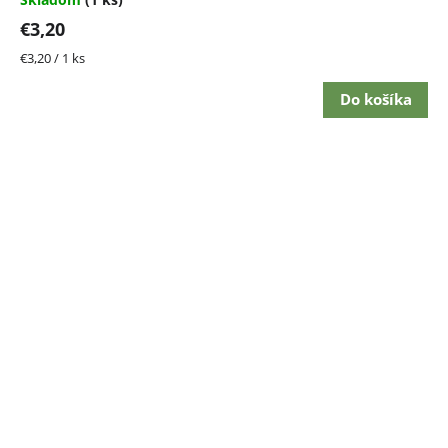
€3,20
Jednotková
€3,20 / 1 ks
cena:
Do košíka