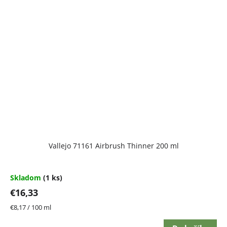
Vallejo 71161 Airbrush Thinner 200 ml
Skladom
(1 ks)
€16,33
Jednotková
€8,17 / 100 ml
cena: