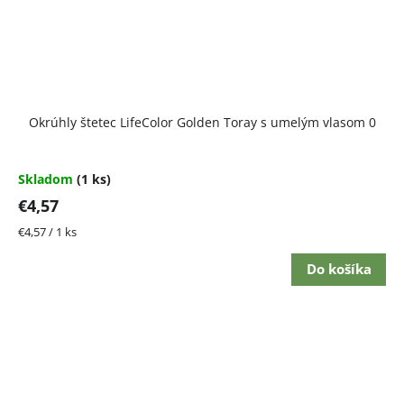
Okrúhly štetec LifeColor Golden Toray s umelým vlasom 0
Skladom
(1 ks)
€4,57
Jednotková
€4,57 / 1 ks
cena:
Do košíka