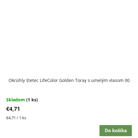
Okrúhly štetec LifeColor Golden Toray s umelým vlasom 00
Skladom
(1 ks)
€4,71
Jednotková
€4,71 / 1 ks
cena:
Do košíka