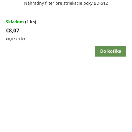
Náhradný filter pre striekacie boxy BD-512
Skladom
(1 ks)
€8,07
Jednotková
€8,07 / 1 ks
cena:
Do košíka