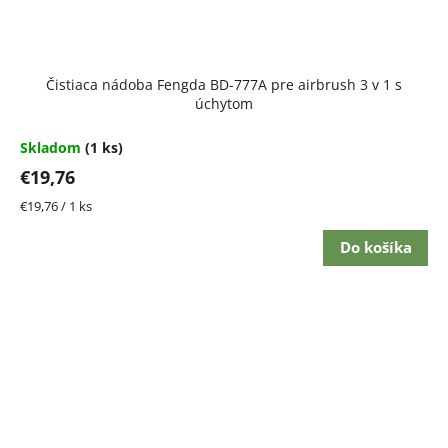
Čistiaca nádoba Fengda BD-777A pre airbrush 3 v 1 s
úchytom
Skladom
(1 ks)
€19,76
Jednotková
€19,76 / 1 ks
cena:
Do košíka