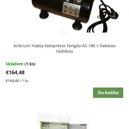
Airbrush hobby kompresor Fengda AS-186 s tlakovou
nádobou
Skladom
(1 ks)
€164,48
Jednotková
€164,48 / 1 ks
cena:
Do košíka