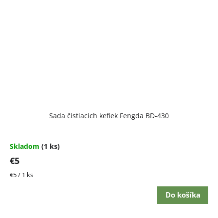
Sada čistiacich kefiek Fengda BD-430
Skladom
(1 ks)
€5
Jednotková
€5 / 1 ks
cena:
Do košíka