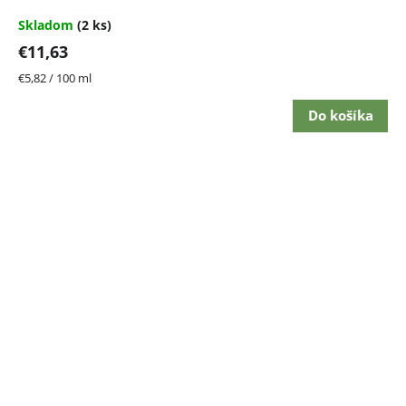
Skladom
(2 ks)
€11,63
Jednotková
€5,82 / 100 ml
cena:
Do košíka