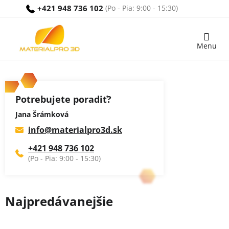
Prejsť
+421 948 736 102
na
obsah
Nákupný
košík
Potrebujete poradiť?
Jana Šrámková
info
@
materialpro3d.sk
+421 948 736 102
Najpredávanejšie