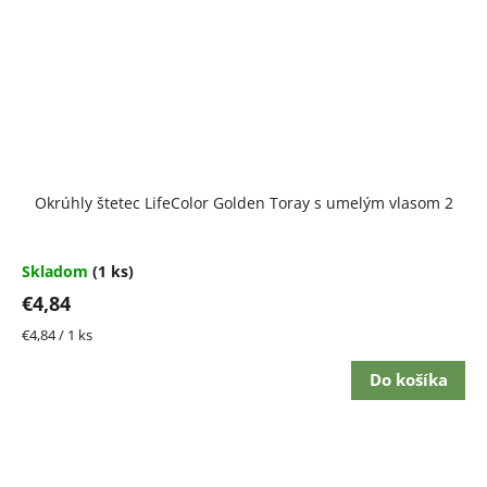
Okrúhly štetec LifeColor Golden Toray s umelým vlasom 2
Skladom
(1 ks)
€4,84
Jednotková
€4,84 / 1 ks
cena:
Do košíka