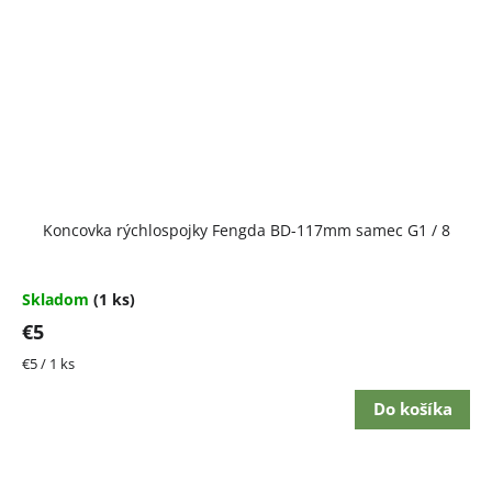
Koncovka rýchlospojky Fengda BD-117mm samec G1 / 8
Skladom
(1 ks)
€5
Jednotková
€5 / 1 ks
cena:
Do košíka