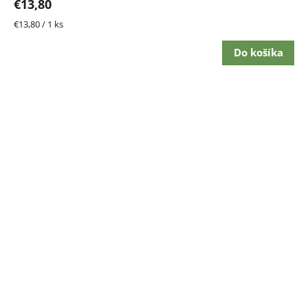
€13,80
Jednotková
€13,80 / 1 ks
cena:
Do košíka