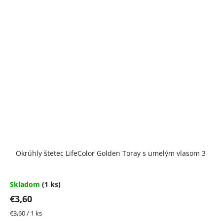
Okrúhly štetec LifeColor Golden Toray s umelým vlasom 3
Skladom
(1 ks)
€3,60
Jednotková
€3,60 / 1 ks