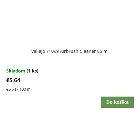
Vallejo 71099 Airbrush Cleaner 85 ml
Skladom
(1 ks)
€5,64
Jednotková
€6,64 / 100 ml
cena:
Do košíka