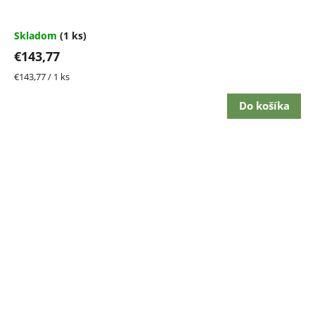
Skladom
(1 ks)
€143,77
Jednotková
€143,77 / 1 ks
cena:
Do košíka