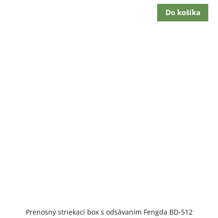
cena:
Do košíka
Prenosný striekací box s odsávaním Fengda BD-512