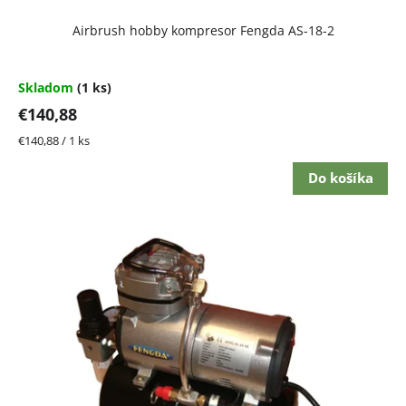
t
Airbrush hobby kompresor Fengda AS-18-2
o
v
Skladom
(1 ks)
€140,88
Jednotková
€140,88 / 1 ks
cena:
Do košíka