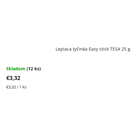
Lepiaca tyčinka Easy stick TESA 25 g
Skladom
(12 ks)
€3,32
Jednotková
€3,32 / 1 ks
cena: