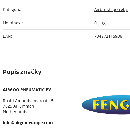
Kategória
:
Airbrush potreby
Hmotnosť
:
0.1 kg
EAN
:
734872115936
AIRGOO PNEUMATIC BV
Roald Amundsenstraat 15
7825 AP Emmen
Netherlands
info@airgoo-europe.com