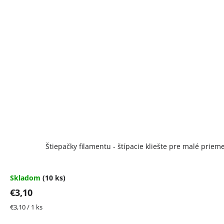
Štiepačky filamentu - štípacie kliešte pre malé priem
Skladom
(10 ks)
€3,10
Jednotková
€3,10 / 1 ks
cena: