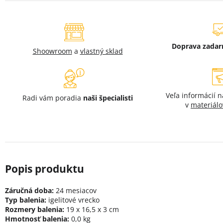
Doprava zada
Shoowroom
a
vlastný sklad
Veľa informácií 
Radi vám poradia
naši špecialisti
v
materiálo
Záručná doba:
24 mesiacov
Typ balenia:
igelitové vrecko
Rozmery balenia:
19 x 16,5 x 3 cm
Hmotnosť balenia:
0,0 kg