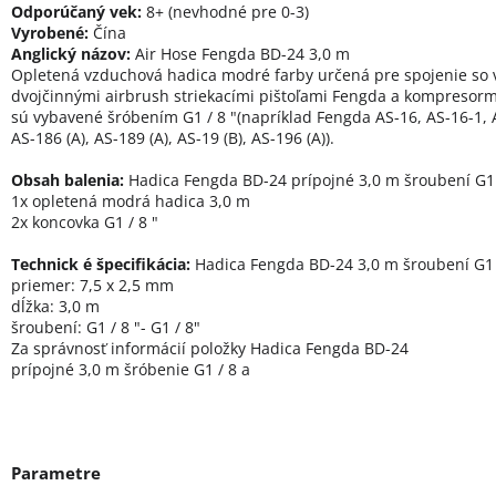
Odporúčaný vek:
8+ (nevhodné pre 0-3)
Vyrobené:
Čína
Anglický názov:
Air Hose Fengda BD-24 3,0 m
Opletená vzduchová hadica modré farby určená pre spojenie so 
dvojčinnými airbrush striekacími pištoľami Fengda a kompresormi
sú vybavené šróbením G1 / 8 "(napríklad Fengda AS-16, AS-16-1, A
AS-186 (A), AS-189 (A), AS-19 (B), AS-196 (A)).
Obsah balenia:
Hadica Fengda BD-24 prípojné 3,0 m šroubení G1 
1x opletená modrá hadica 3,0 m
2x koncovka G1 / 8 "
Technick é špecifikácia:
Hadica Fengda BD-24 3,0 m šroubení G1 
priemer: 7,5 x 2,5 mm
dĺžka: 3,0 m
šroubení: G1 / 8 "- G1 / 8"
Za správnosť informácií položky Hadica Fengda BD-24
prípojné 3,0 m šróbenie G1 / 8 a