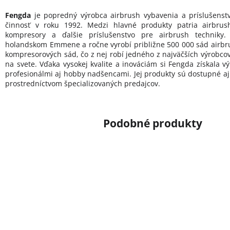
Fengda
je popredný výrobca airbrush vybavenia a príslušenstva
činnosť v roku 1992. Medzi hlavné produkty patria airbrush 
kompresory a ďalšie príslušenstvo pre airbrush techniky. 
holandskom Emmene a ročne vyrobí približne 500 000 sád airbru
kompresorových sád, čo z nej robí jedného z najväčších výrobco
na svete. Vďaka vysokej kvalite a inováciám si Fengda získala 
profesionálmi aj hobby nadšencami. Jej produkty sú dostupné a
prostredníctvom špecializovaných predajcov.