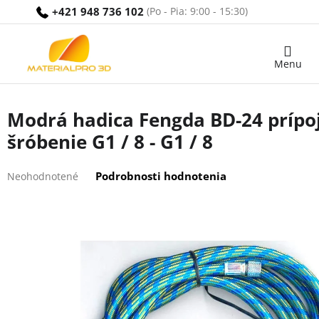
Prejsť
+421 948 736 102
na
obsah
Nákupný
košík
Modrá hadica Fengda BD-24 prípo
šróbenie G1 / 8 - G1 / 8
Priemerné
Podrobnosti hodnotenia
Neohodnotené
hodnotenie
produktu
je
0,0
z
5
hviezdičiek.