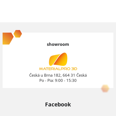
Z
á
p
showroom
ä
t
i
e
Česká u Brna 182, 664 31 Česká
Po - Pia: 9:00 - 15:30
Facebook