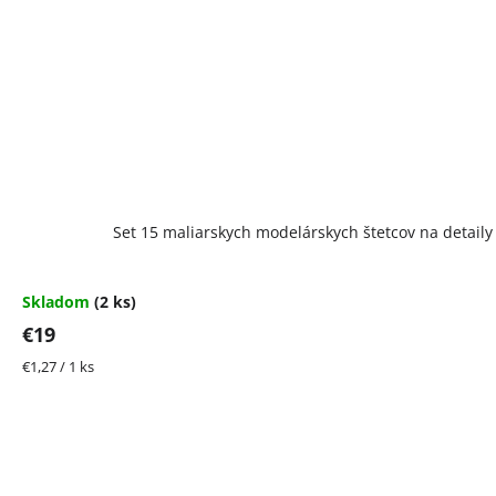
Set 15 maliarskych modelárskych štetcov na detaily 
Skladom
(2 ks)
€19
Jednotková
€1,27 / 1 ks
cena: