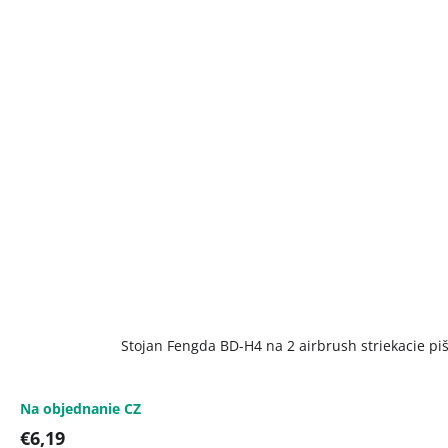
Priemerné
Stojan Fengda BD-H4 na 2 airbrush striekacie piš
hodnotenie
produktu
je
5,0
Na objednanie CZ
z
€6,19
5