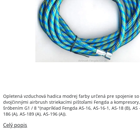
Opletená vzduchová hadica modrej farby určená pre spojenie so
dvojčinnými airbrush striekacími pištoľami Fengda a kompresory,
šróbením G1 / 8 "(napríklad Fengda AS-16, AS-16-1, AS-18 (B), AS -
186 (A), AS-189 (A), AS-196 (A)).