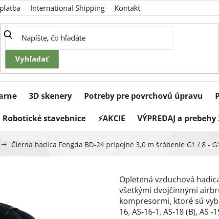
platba
International Shipping
Kontakt
iarne
3D skenery
Potreby pre povrchovú úpravu
Robotické stavebnice
⚡AKCIE
VÝPREDAJ a prebehy 
Čierna hadica Fengda BD-24 prípojné 3,0 m šróbenie G1 / 8 - G1
Opletená vzduchová hadica 
všetkými dvojčinnými airbr
kompresormi, ktoré sú vyb
16, AS-16-1, AS-18 (B), AS -1