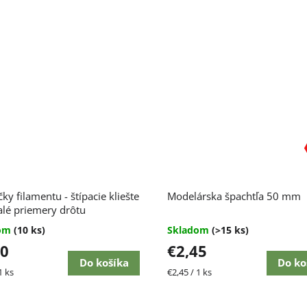
čky filamentu - štípacie kliešte
Modelárska špachtľa 50 mm
lé priemery drôtu
dom
(10 ks)
Skladom
(>15 ks)
10
€2,45
Do košíka
Do ko
ková
Jednotková
1 ks
€2,45 / 1 ks
cena: