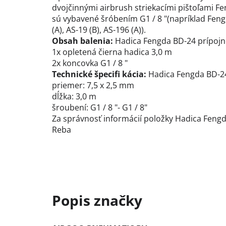
dvojčinnými airbrush striekacími pištoľami F
sú vybavené šróbením G1 / 8 "(napríklad Fengda
(A), AS-19 (B), AS-196 (A)).
Obsah balenia:
Hadica Fengda BD-24 prípojn
1x opletená čierna hadica 3,0 m
2x koncovka G1 / 8 "
Technické špecifi kácia:
Hadica Fengda BD-24
priemer: 7,5 x 2,5 mm
dĺžka: 3,0 m
šroubení: G1 / 8 "- G1 / 8"
Za správnosť informácií položky Hadica Fengd
Reba