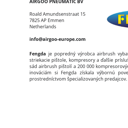
AIRGOO PNEUMATIC BV
Roald Amundsenstraat 15
7825 AP Emmen
Netherlands
info@airgoo-europe.com
Fengda
je popredný výrobca airbrush vybave
striekacie pištole, kompresory a ďalšie prís
sád airbrush pištolí a 200 000 kompresorovýc
inováciám si Fengda získala výbornú pov
prostredníctvom špecializovaných predajcov.