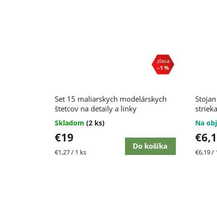
–1 %
Priem
Set 15 maliarskych modelárskych
Stojan
hodnot
štetcov na detaily a linky
produk
strieka
je
Skladom
(2 ks)
Na obj
5,0
€19
€6,
z
5
Do košíka
Jednotková
Jednot
€1,27 / 1 ks
€6,19 / 
hviezdi
cena:
cena: