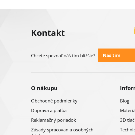
Z
á
Kontakt
p
ä
Náš tím
Chcete spoznať náš tím bližšie?
t
i
O nákupu
Infor
e
Obchodné podmienky
Blog
Doprava a platba
Materiá
Reklamačný poriadok
3D tlač
Zásady spracovania osobných
Technic