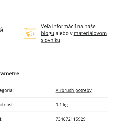
Veľa informácií na naše
ši
blogu
alebo v
materiálovom
slovníku
egória
:
Airbrush potreby
otnosť
:
0.1 kg
N
:
734872115929