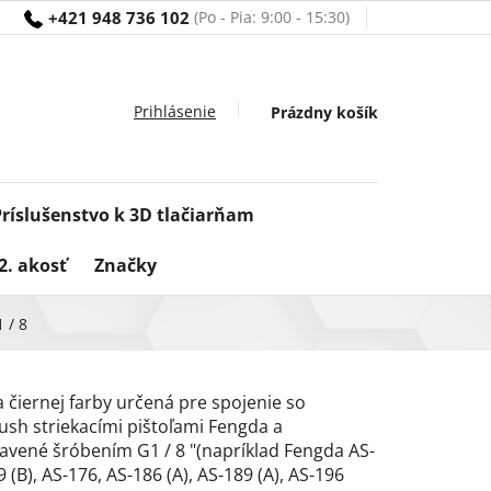
+421 948 736 102
Nákupný
Prázdny košík
košík
Príslušenstvo k 3D tlačiarňam
2. akosť
Značky
 / 8
čiernej farby určená pre spojenie so
ush striekacími pištoľami Fengda a
avené šróbením G1 / 8 "(napríklad Fengda AS-
9 (B), AS-176, AS-186 (A), AS-189 (A), AS-196