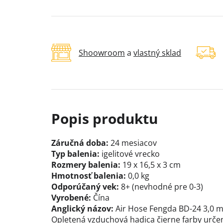
Shoowroom
a
vlastný sklad
Záručná doba:
24 mesiacov
Typ balenia:
igelitové vrecko
Rozmery balenia:
19 x 16,5 x 3 cm
Hmotnosť balenia:
0,0 kg
Odporúčaný vek:
8+ (nevhodné pre 0-3)
Vyrobené:
Čína
Anglický názov:
Air Hose Fengda BD-24 3,0 
Opletená vzduchová hadica čierne farby urče