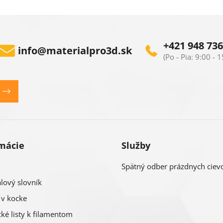
+421 948 736
info
@
materialpro3d.sk
mácie
Služby
Spätný odber prázdnych ciev
lový slovník
 v kocke
ké listy k filamentom