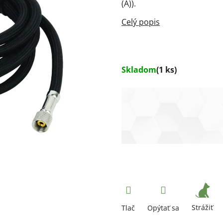
(A)).
Skladom
(1 ks)
Strážiť
Tlač
Opýtať sa