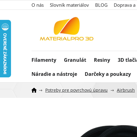
Prejsť
O nás
Slovník materiálov
BLOG
Doprava a 
na
obsah
Filamenty
Granulát
Resiny
3D tlač
Náradie a nástroje
Darčeky a poukazy
Potreby pre povrchovú úpravu
Airbrush