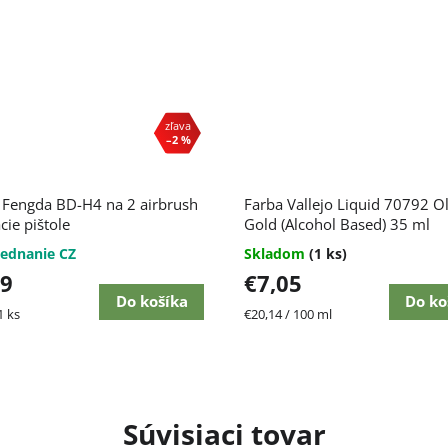
–2 %
erné
 Fengda BD-H4 na 2 airbrush
Farba Vallejo Liquid 70792 O
enie
tu
cie pištole
Gold (Alcohol Based) 35 ml
ednanie CZ
Skladom
(1 ks)
19
€7,05
Do košíka
Do ko
ková
Jednotková
1 ks
€20,14 / 100 ml
čiek.
cena:
Súvisiaci tovar