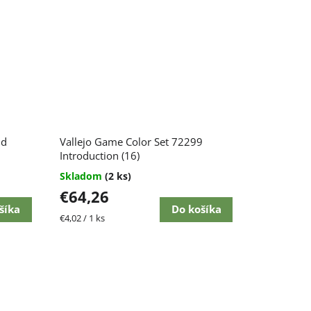
ld
Vallejo Game Color Set 72299
Introduction (16)
Skladom
(2 ks)
€64,26
šíka
Do košíka
Jednotková
€4,02 / 1 ks
cena: