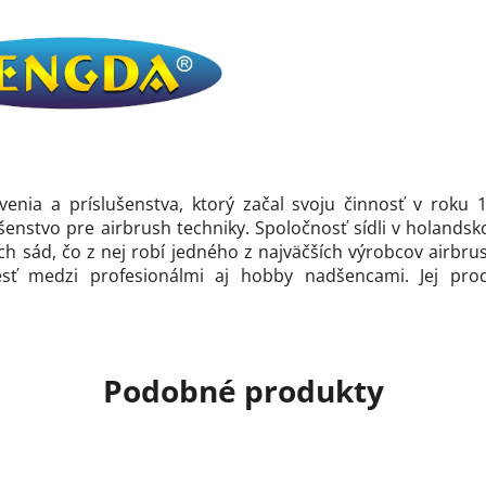
nia a príslušenstva, ktorý začal svoju činnosť v roku 
lušenstvo pre airbrush techniky. Spoločnosť sídli v holan
h sád, čo z nej robí jedného z najväčších výrobcov airbrus
esť medzi profesionálmi aj hobby nadšencami. Jej pr