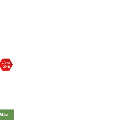
–29 %
šíka