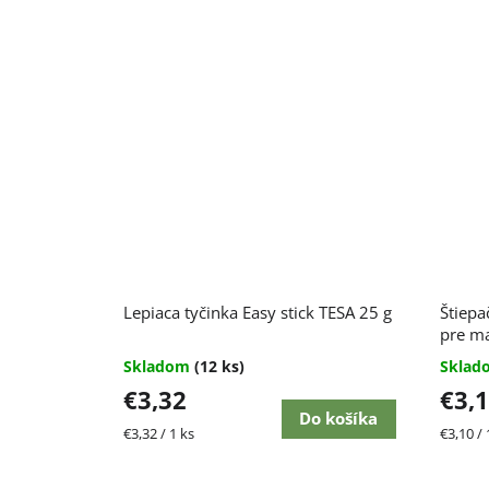
Lepiaca tyčinka Easy stick TESA 25 g
Štiepa
pre ma
Skladom
(12 ks)
Skla
€3,32
€3,
Do košíka
Jednotková
Jednot
€3,32 / 1 ks
€3,10 / 
cena:
cena: