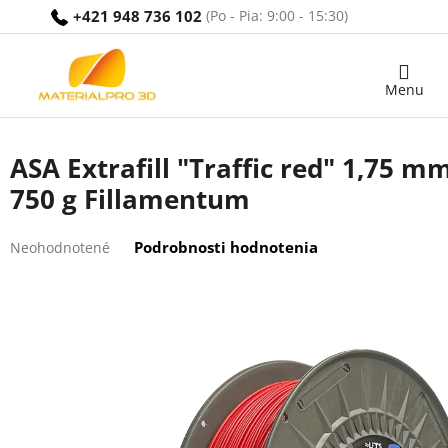
Prejsť
+421 948 736 102
na
obsah
Nákupný
košík
ASA Extrafill "Traffic red" 1,75 m
750 g Fillamentum
Priemerné
Podrobnosti hodnotenia
Neohodnotené
hodnotenie
produktu
je
0,0
z
5
hviezdičiek.