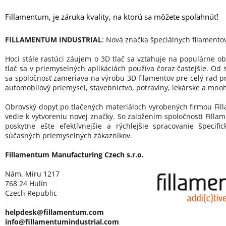
Fillamentum, je záruka kvality, na ktorú sa môžete spoľahnúť!
FILLAMENTUM INDUSTRIAL
: Nová značka špeciálnych filamento
Hoci stále rastúci záujem o 3D tlač sa vzťahuje na populárne ob
tlač sa v priemyselných aplikáciách používa čoraz častejšie. Od 
sa spoločnosť zameriava na výrobu 3D filamentov pre celý rad p
automobilový priemysel, stavebníctvo, potraviny, lekárske a mnoh
Obrovský dopyt po tlačených materiáloch vyrobených firmou Fill
vedie k vytvoreniu novej značky. So založením spoločnosti Filla
poskytne ešte efektívnejšie a rýchlejšie spracovanie špecif
súčasných priemyselných zákazníkov.
Fillamentum Manufacturing Czech s.r.o.
Nám. Míru 1217
768 24 Hulín
Czech Republic
helpdesk@fillamentum.com
info@fillamentumindustrial.com