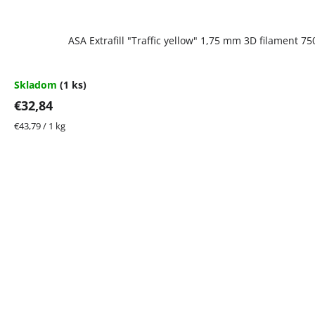
ASA Extrafill "Traffic yellow" 1,75 mm 3D filament 7
Skladom
(1 ks)
€32,84
Jednotková
€43,79 / 1 kg
cena: