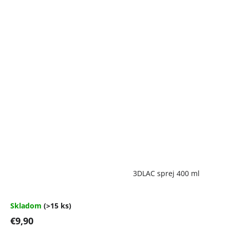
Priemerné
3DLAC sprej 400 ml
hodnotenie
produktu
je
4,7
Skladom
(>15 ks)
z
€9,90
5