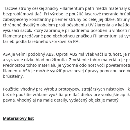
Tlačové struny českej značky Fillamentum patrí medzi materiály šp
bezproblémovú tlač. Pri výrobe je použité laserové meranie hrúb
zabezpečený konštantný priemer struny po celej jej dĺžke. Strun
chránené dvojitým obalom proti pôsobeniu UV žiarenia a v každo
vysúšací sáčok, ktorý zabraňuje prípadnému pôsobeniu vlhkosti n
filamenty predávané pod obchodnou značkou Fillamentum sú vyrá
farieb podľa farebného vzorkovníka RAL.
ASA je veľmi podobný ABS. Oproti ABS má však väčšiu tuhosť, je r
a vykazuje nízku hladinu žltnutia. Zmrštenie tohto materiálu je 
Prednosťou tohto materiálu je výborná odolnosť voči poveterno
filamentu ASA je možné využiť povrchovej úpravy pomocou acetón
brúsiteľný.
Použitie: vhodný pre výrobu prototypov, strojárskych nástrojov i
bežné použitie vrátane využitia pre tlač dielov pre vonkajšie aplik
pevná, vhodný aj na malé detaily, vytlačený objekt je matný.
Materiálový list