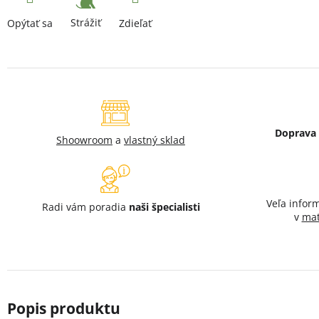
Strážiť
Opýtať sa
Zdieľať
Doprava
Shoowroom
a
vlastný sklad
Veľa infor
Radi vám poradia
naši špecialisti
v
mat