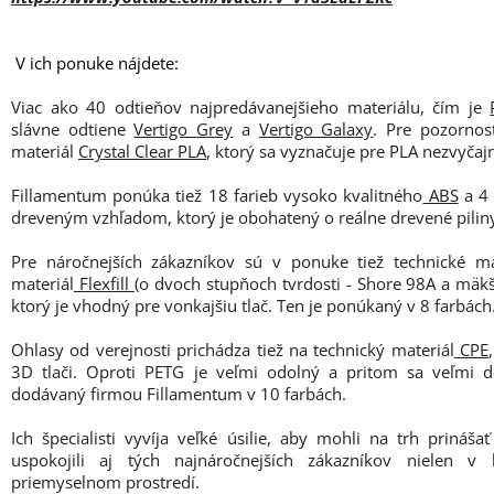
V ich ponuke nájdete:
Viac ako 40 odtieňov najpredávanejšieho materiálu, čím je
slávne odtiene
Vertigo Grey
a
Vertigo Galaxy
. Pre pozorno
materiál
Crystal Clear PLA
, ktorý sa vyznačuje pre PLA nezvyčaj
Fillamentum ponúka tiež 18 farieb vysoko kvalitného
ABS
a 4 
dreveným vzhľadom, ktorý je obohatený o reálne drevené pilin
Pre náročnejších zákazníkov sú v ponuke tiež technické ma
materiál
Flexfill
(o dvoch stupňoch tvrdosti - Shore 98A a mäk
ktorý je vhodný pre vonkajšiu tlač. Ten je ponúkaný v 8 farbách
Ohlasy od verejnosti prichádza tiež na technický materiál
CPE
3D tlači. Oproti PETG je veľmi odolný a pritom sa veľmi do
dodávaný firmou Fillamentum v 10 farbách.
Ich špecialisti vyvíja veľké úsilie, aby mohli na trh prináš
uspokojili aj tých najnáročnejších zákazníkov nielen v
priemyselnom prostredí.