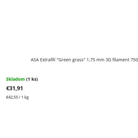
ASA Extrafill "Green grass" 1,75 mm 3D filament 75
Skladom
(1 ks)
€31,91
Jednotková
€42,55 / 1 kg
cena: