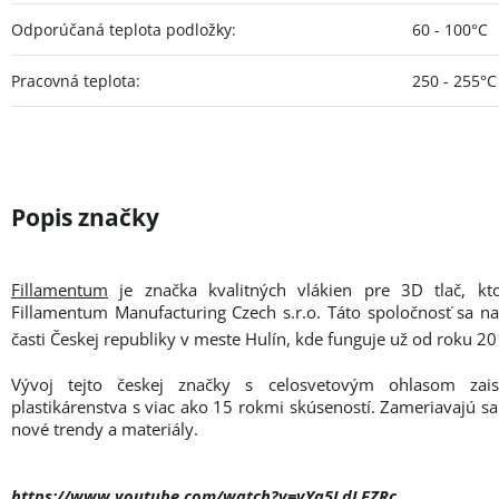
Odporúčaná teplota podložky
:
60 - 100°C
Pracovná teplota
:
250 - 255°C
Fillamentum
je značka kvalitných vlákien pre 3D tlač, kt
Fillamentum Manufacturing Czech s.r.o. Táto spoločnosť sa n
časti Českej republiky v meste Hulín, kde funguje už od roku 20
Vývoj tejto českej značky s celosvetovým ohlasom zais
plastikárenstva s viac ako 15 rokmi skúseností. Zameriavajú sa
nové trendy a materiály.
https://www.youtube.com/watch?v=vYa5LdLFZRc