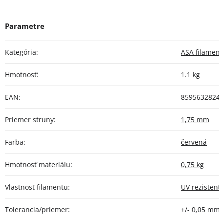
Kategória
:
ASA filame
Hmotnosť
:
1.1 kg
EAN
:
859563282
Priemer struny
:
1,75 mm
Farba
:
červená
Hmotnosť materiálu
:
0,75 kg
Vlastnosť filamentu
:
UV rezisten
Tolerancia/priemer
:
+/- 0,05 m