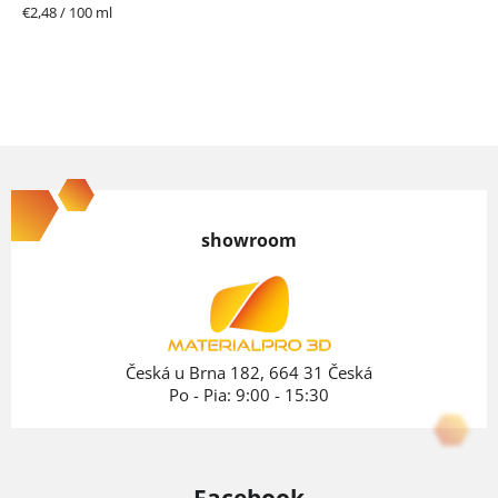
hviezdičiek.
Jednotková
€2,48 / 100 ml
cena:
Z
á
p
showroom
ä
t
i
e
Česká u Brna 182, 664 31 Česká
Po - Pia: 9:00 - 15:30