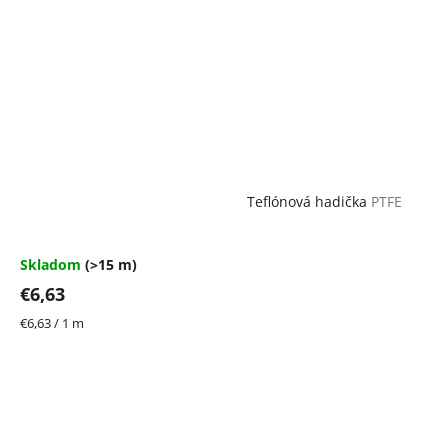
Teflónová hadička
PTFE
Skladom
(>15 m)
€6,63
Jednotková
€6,63 / 1 m
cena: