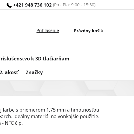
+421 948 736 102
Nákupný
Prázdny košík
košík
Príslušenstvo k 3D tlačiarňam
2. akosť
Značky
lej farbe s priemerom 1,75 mm a hmotnosťou
rch. Ideálny materiál na vonkajšie použitie.
- NFC čip.