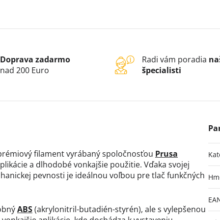
Doprava zadarmo
Radi vám poradia
na
nad 200 Euro
špecialisti
prémiový filament vyrábaný spoločnosťou
Prusa
Kat
plikácie a dlhodobé vonkajšie použitie. Vďaka svojej
chanickej pevnosti je ideálnou voľbou pre tlač funkčných
Hm
EA
dobný
ABS
(akrylonitril-butadién-styrén), ale s vylepšenou