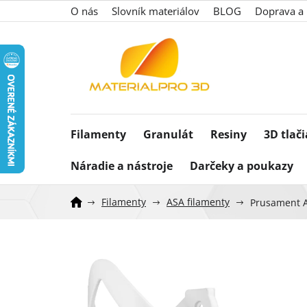
Prejsť
O nás
Slovník materiálov
BLOG
Doprava a 
na
obsah
Filamenty
Granulát
Resiny
3D tlač
Náradie a nástroje
Darčeky a poukazy
Filamenty
ASA filamenty
Prusament A