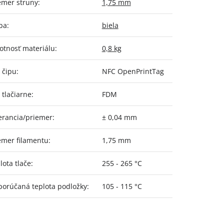
emer struny
:
1,75 mm
ba
:
biela
tnosť materiálu
:
0,8 kg
 čipu
:
NFC OpenPrintTag
 tlačiarne
:
FDM
erancia/priemer
:
± 0,04 mm
emer filamentu
:
1,75 mm
lota tlače
:
255 - 265 °C
orúčaná teplota podložky
:
105 - 115 °C