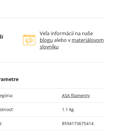
Veľa informácií na naše
ši
blogu
alebo v
materiálovom
slovníku
egória
:
ASA filamenty
otnosť
:
1.1 kg
N
:
8594173675414