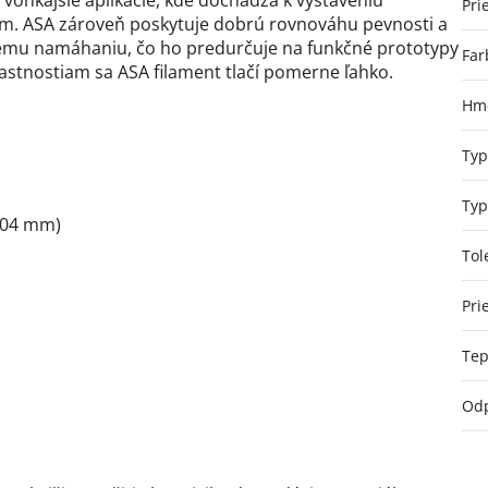
 vonkajšie aplikácie, kde dochádza k vystaveniu
Pri
m. ASA zároveň poskytuje dobrú rovnováhu pevnosti a
kému namáhaniu, čo ho predurčuje na funkčné prototypy
Far
lastnostiam sa ASA filament tlačí pomerne ľahko.
Hmo
Typ
Typ
,04 mm)
Tol
Pri
Tep
Odp