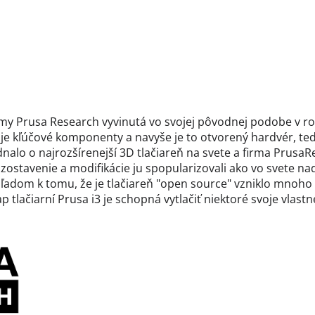
firmy Prusa Research vyvinutá vo svojej pôvodnej podobe v r
je kľúčové komponenty a navyše je to otvorený hardvér, ted
ednalo o najrozšírenejší 3D tlačiareň na svete a firma Prusa
stavenie a modifikácie ju spopularizovali ako vo svete na
hľadom k tomu, že je tlačiareň "open source" vzniklo mnoho
lačiarní Prusa i3 je schopná vytlačiť niektoré svoje vlastné