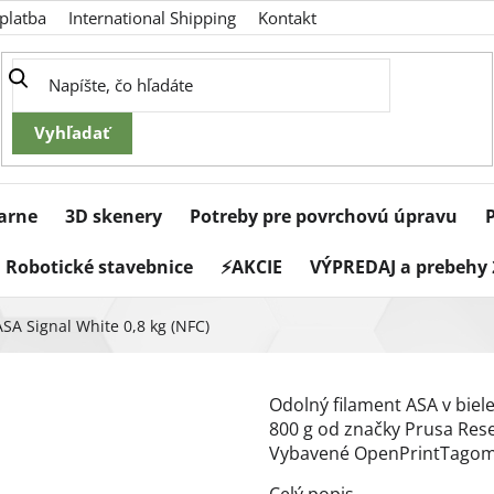
platba
International Shipping
Kontakt
iarne
3D skenery
Potreby pre povrchovú úpravu
Robotické stavebnice
⚡AKCIE
VÝPREDAJ a prebehy 
SA Signal White 0,8 kg (NFC)
Odolný filament ASA v bie
800 g od značky Prusa Resea
Vybavené OpenPrintTagom 