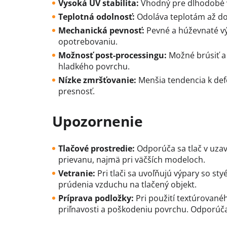
Vysoká UV stabilita:
Vhodný pre dlhodobé vo
Teplotná odolnosť:
Odoláva teplotám až do
Mechanická pevnosť:
Pevné a húževnaté vý
opotrebovaniu.
Možnosť post-processingu:
Možné brúsiť a
hladkého povrchu.
Nízke zmršťovanie:
Menšia tendencia k def
presnosť.
Upozornenie
Tlačové prostredie:
Odporúča sa tlač v uzavr
prievanu, najmä pri väčších modeloch.
Vetranie:
Pri tlači sa uvoľňujú výpary so s
prúdenia vzduchu na tlačený objekt.
Príprava podložky:
Pri použití textúrovanéh
priľnavosti a poškodeniu povrchu. Odporúča 