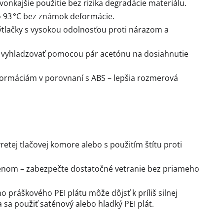
nkajšie použitie bez rizika degradácie materiálu.
 93 °C bez známok deformácie.
tlačky s vysokou odolnosťou proti nárazom a
 vyhladzovať pomocou pár acetónu na dosiahnutie
ormáciám v porovnaní s ABS – lepšia rozmerová
etej tlačovej komore alebo s použitím štítu proti
tyénom – zabezpečte dostatočné vetranie bez priameho
o práškového PEI plátu môže dôjsť k príliš silnej
sa použiť saténový alebo hladký PEI plát.