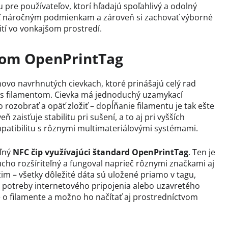
 pre používateľov, ktorí hľadajú spoľahlivý a odolný
lať náročným podmienkam a zároveň si zachovať výborné
tí vo vonkajšom prostredí.
dom OpenPrintTag
ovo navrhnutých cievkach, ktoré prinášajú celý rad
u s filamentom. Cievka má jednoduchý uzamykací
ozobrať a opäť zložiť – dopĺňanie filamentu je tak ešte
ň zaisťuje stabilitu pri sušení, a to aj pri vyšších
mpatibilitu s rôznymi multimateriálovými systémami.
eľný
NFC čip využívajúci štandard OpenPrintTag
. Ten je
cho rozšíriteľný a fungoval naprieč rôznymi značkami aj
im – všetky dôležité dáta sú uložené priamo v tagu,
z potreby internetového pripojenia alebo uzavretého
 o filamente a možno ho načítať aj prostredníctvom