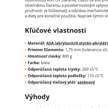
odolnosťou voči UV žiareniu. Často sa volí pre
slnečnému žiareniu a poveternostným vplyvo
pružnosti. Je húževnatý a odoláva mechanic
a diely pre konečné použitie. Napriek týmto v
Kľúčové vlastnosti
Materiál:
ASA (akrylonitril-styrén-akrylát)
Priemer filamentu:
1,75 mm (tolerancia ±0
Hmotnosť cievky:
800 g
Farba:
biela
Odporúčaná teplota trysky:
260 ±5 °C
Odporúčaná teplota podložky:
110 ±5 °C
Odporúčaný tlačový plát:
saténový
Výhody