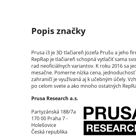
Prusa i3 je 3D tlačiareň Jozefa Prušu a jeho 
RepRap je tlačiareň schopná vytlačiť sama svo
rad neoficiálnych variantov. K roku 2016 sa j
mesačne. Pomerne nízka cena, jednoduchosť zo
zahraničí je využívaná aj k učebným účely. Vz
po celom svete a ako mnoho ostatných RepRap t
Prusa Research a.s.
Partyzánská 188/7a
170 00 Praha 7 -
Holešovice
Česká republika