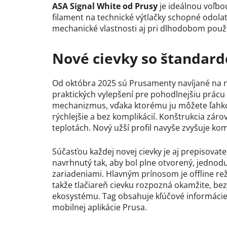
ASA Signal White od Prusy
je ideálnou voľbou
filament na technické výtlačky schopné odo
mechanické vlastnosti aj pri dlhodobom použi
Nové cievky so štandar
Od októbra 2025 sú Prusamenty navíjané na n
praktických vylepšení pre pohodlnejšiu prác
mechanizmus, vďaka ktorému ju môžete ľahko r
rýchlejšie a bez komplikácií. Konštrukcia zárove
teplotách. Nový užší profil navyše zvyšuje ko
Súčasťou každej novej cievky je aj prepisovat
navrhnutý tak, aby bol plne otvorený, jednodu
zariadeniami. Hlavným prínosom je offline rež
takže tlačiareň cievku rozpozná okamžite, be
ekosystému. Tag obsahuje kľúčové informácie
mobilnej aplikácie Prusa.