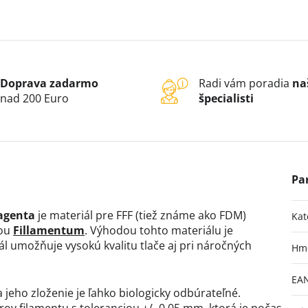
Doprava zadarmo
Radi vám poradia
na
nad 200 Euro
špecialisti
Magenta
je materiál pre FFF (tiež známe ako FDM)
Kat
kou
Fillamentum
. Výhodou tohto materiálu je
iál umožňuje vysokú kvalitu tlače aj pri náročných
Hm
EA
 jeho zloženie je ľahko biologicky odbúrateľné.