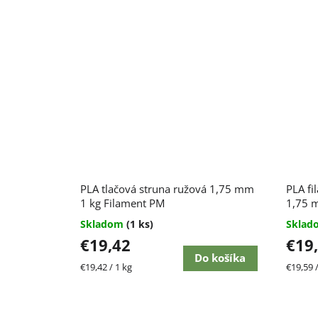
PLA tlačová struna ružová 1,75 mm
PLA fi
1 kg Filament PM
1,75 m
Skladom
(1 ks)
Skla
€19,42
€19
Do košíka
Jednotková
Jednot
€19,42 / 1 kg
€19,59 /
cena:
cena: