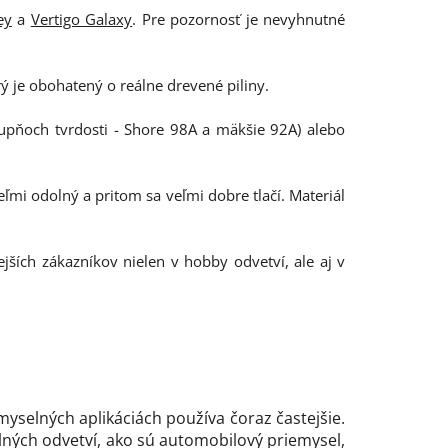
ey
a
Vertigo Galaxy
. Pre pozornosť je nevyhnutné
 je obohatený o reálne drevené piliny.
upňoch tvrdosti - Shore 98A a mäkšie 92A) alebo
eľmi odolný a pritom sa veľmi dobre tlačí. Materiál
nejších zákazníkov nielen v hobby odvetví, ale aj v
emyselných aplikáciách používa čoraz častejšie.
lných odvetví, ako sú automobilový priemysel,