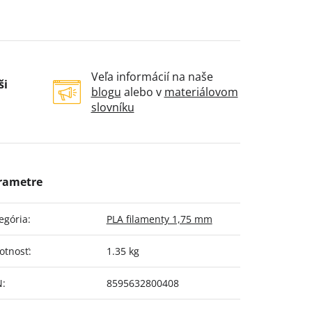
Veľa informácií na naše
ši
blogu
alebo v
materiálovom
slovníku
egória
:
PLA filamenty 1,75 mm
otnosť
:
1.35 kg
N
:
8595632800408