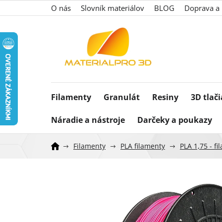
Prejsť
O nás
Slovník materiálov
BLOG
Doprava a 
na
obsah
Filamenty
Granulát
Resiny
3D tlač
Náradie a nástroje
Darčeky a poukazy
Filamenty
PLA filamenty
PLA 1,75 - f