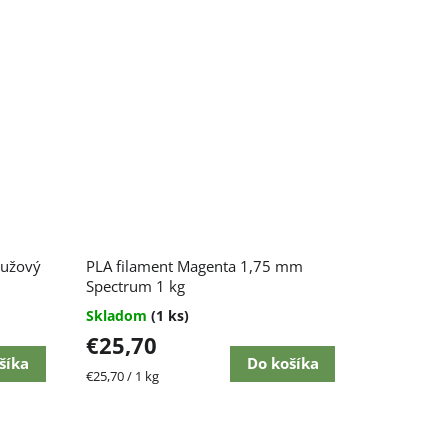
ružový
PLA filament Magenta 1,75 mm
Spectrum 1 kg
Skladom
(1 ks)
€25,70
šíka
Do košíka
Jednotková
€25,70 / 1 kg
cena: