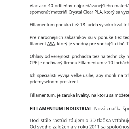
Viac ako 40 odtieňov najpredávanejšieho materiá
spomenúť materiál
Crystal Clear PLA
, ktorý sa vy
Fillamentum ponúka tiež 18 farieb vysoko kvalitn
Pre náročnejších zákazníkov sú v ponuke tiež te
filament
ASA
, ktorý je vhodný pre vonkajšiu tlač. 
Ohlasy od verejnosti prichádza tiež na technický m
CPE je dodávaný firmou Fillamentum v 10 farbách
Ich špecialisti vyvíja veľké úsilie, aby mohli na 
priemyselnom prostredí.
Fillamentum, je záruka kvality, na ktorú sa môžet
FILLAMENTUM INDUSTRIAL
: Nová značka šp
Hoci stále rastúci záujem o 3D tlač sa vzťahuj
Od svojho založenia v roku 2011 sa spoločnos