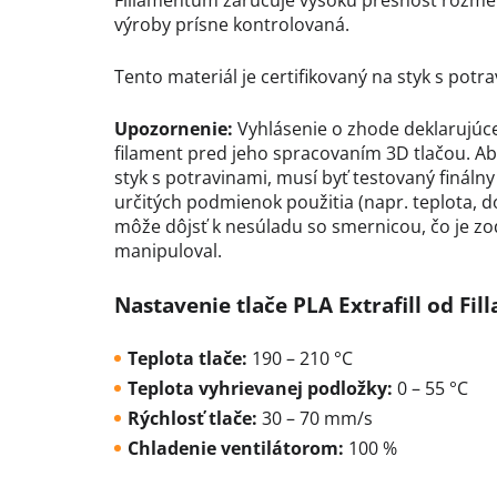
Fillamentum zaručuje vysokú presnosť rozmero
výroby prísne kontrolovaná.
Tento materiál je certifikovaný na styk s potra
Upozornenie:
Vyhlásenie o zhode deklarujúce
filament pred jeho spracovaním 3D tlačou. Ab
styk s potravinami, musí byť testovaný fináln
určitých podmienok použitia (napr. teplota, 
môže dôjsť k nesúladu so smernicou, čo je zo
manipuloval.
Nastavenie tlače PLA Extrafill od Fi
Teplota tlače:
190 – 210 °C
Teplota vyhrievanej podložky:
0 – 55 °C
Rýchlosť tlače:
30 – 70 mm/s
Chladenie ventilátorom:
100 %