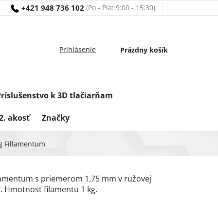
+421 948 736 102
Nákupný
Prázdny košík
košík
Príslušenstvo k 3D tlačiarňam
2. akosť
Značky
kg Fillamentum
llamentum s priemerom 1,75 mm v ružovej
. Hmotnosť filamentu 1 kg.