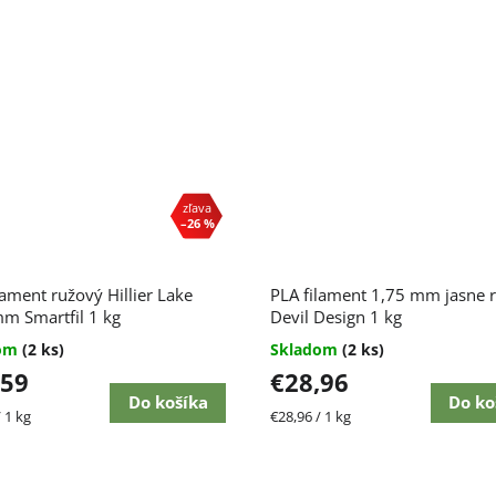
–26 %
lament ružový Hillier Lake
PLA filament 1,75 mm jasne 
m Smartfil 1 kg
Devil Design 1 kg
dom
(2 ks)
Skladom
(2 ks)
,59
€28,96
Do košíka
Do ko
ková
Jednotková
 1 kg
€28,96 / 1 kg
cena: