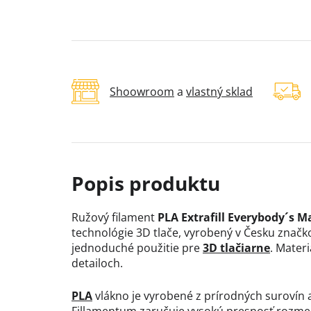
Shoowroom
a
vlastný sklad
Ružový filament
PLA Extrafill Everybody´s 
technológie 3D tlače, vyrobený v Česku znač
jednoduché použitie pre
3D tlačiarne
. Mater
detailoch.
PLA
vlákno je vyrobené z prírodných surovín a