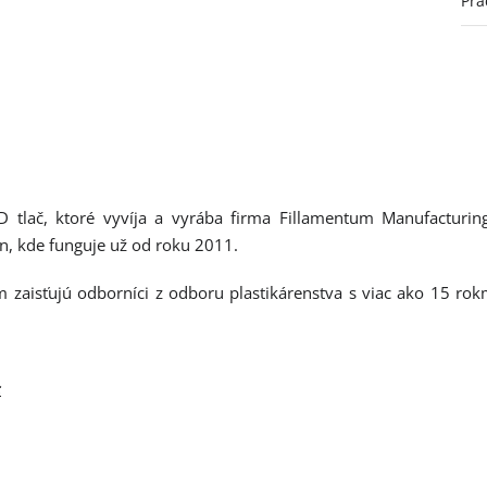
Pra
D tlač, ktoré vyvíja a vyrába firma Fillamentum Manufacturin
ín, kde funguje už od roku 2011.
 zaisťujú odborníci z odboru plastikárenstva s viac ako 15 rok
c