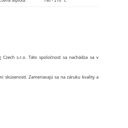
covná teplota
:
190 - 210 °C
g Czech s.r.o. Táto spoločnosť sa nachádza sa v
mi skúseností. Zameriavajú sa na záruku kvality a