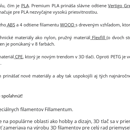
lu, čím je
PLA
. Premium PLA prináša slávne odtiene
Vertigo Gr
značuje pre PLA nezvyčajne vysokú priesvitnosťou.
ého
ABS
a 4 odtiene filamentu
WOOD
s dreveným vzhľadom, ktorý
chnické materiály ako nylon, pružný materiál
Flexfill
(o dvoch st
Ten je ponúkaný v 8 farbách.
ateriál
CPE
, ktorý je novým trendom v 3D tlači. Oproti PETG je v
.
trh prinášať nové materiály a aby tak uspokojili aj tých najnároč
e spoľahnúť!
eciálnych filamentov Fillamentum.
e na populárne oblasti ako hobby a dizajn, 3D tlač sa v pri
ť zameriava na výrobu 3D filamentov pre celý rad priemyse