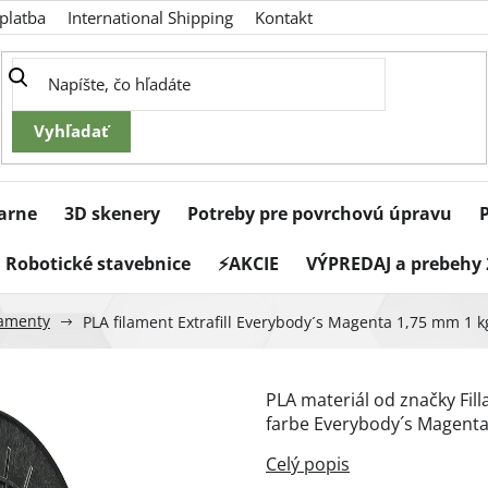
platba
International Shipping
Kontakt
iarne
3D skenery
Potreby pre povrchovú úpravu
Robotické stavebnice
⚡AKCIE
VÝPREDAJ a prebehy 
ilamenty
PLA filament Extrafill Everybody´s Magenta 1,75 mm 1 
PLA materiál od značky Fi
farbe Everybody´s Magenta