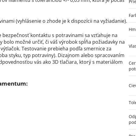
v filamentu s toleranciou +/- 0,05 mm, ktorá je počas
Pri
Far
vinami (vyhlásenie o zhode je k dispozícii na vyžiadanie).
Hmo
 bezpečnosť kontaktu s potravinami sa vzťahuje na
y bolo možné určiť, či váš výrobok spĺňa požiadavky na
Vla
y výtlačok. Testovanie prebieha podľa smernice za
doba styku, typ potraviny). Dizajnom alebo spracovaním
dpovednosťou vás ako 3D tlačiara, ktorý s materiálom
Cer
pot
llamentum:
Cie
Tol
Odp
pod