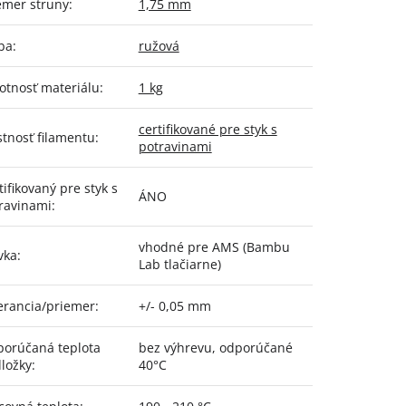
emer struny
:
1,75 mm
ba
:
ružová
tnosť materiálu
:
1 kg
certifikované pre styk s
stnosť filamentu
:
potravinami
tifikovaný pre styk s
ÁNO
ravinami
:
vhodné pre AMS (Bambu
vka
:
Lab tlačiarne)
erancia/priemer
:
+/- 0,05 mm
orúčaná teplota
bez výhrevu, odporúčané
ložky
:
40°C