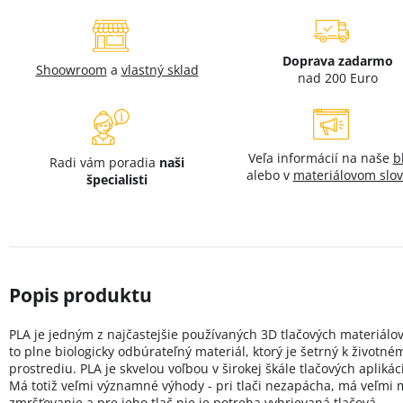
Doprava zadarmo
Shoowroom
a
vlastný sklad
nad 200 Euro
Veľa informácií na naše
b
Radi vám poradia
naši
alebo v
materiálovom slov
špecialisti
PLA je jedným z najčastejšie používaných 3D tlačových materiálov
to plne biologicky odbúrateľný materiál, ktorý je šetrný k životné
prostrediu. PLA je skvelou voľbou v širokej škále tlačových aplikáci
Má totiž veľmi významné výhody - pri tlači nezapácha, má veľmi 
zmršťovanie a pre jeho tlač nie je potreba vyhrievaná tlačová