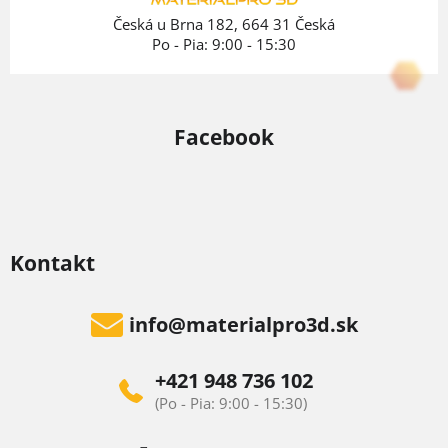
e
Česká u Brna 182, 664 31 Česká
Po - Pia: 9:00 - 15:30
Facebook
Kontakt
info
@
materialpro3d.sk
+421 948 736 102