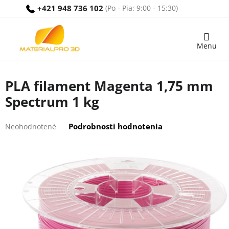
Prejsť
+421 948 736 102
na
obsah
Nákupný
košík
PLA filament Magenta 1,75 mm
Spectrum 1 kg
Priemerné
Podrobnosti hodnotenia
Neohodnotené
hodnotenie
produktu
je
0,0
z
5
hviezdičiek.