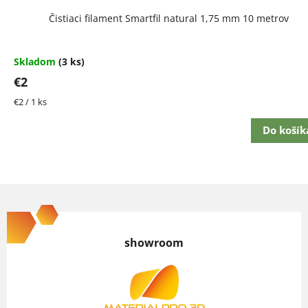
Čistiaci filament Smartfil natural 1,75 mm 10 metrov
Skladom
(3 ks)
€2
Jednotková
€2 / 1 ks
cena:
Do košík
Z
á
p
showroom
ä
t
i