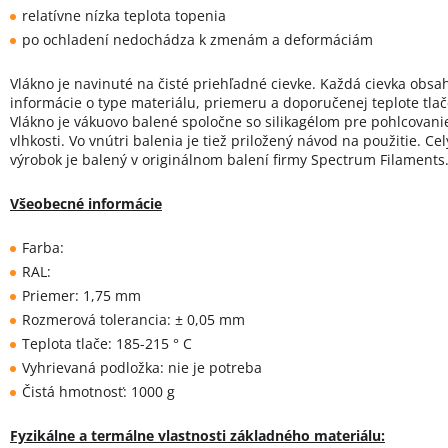
relatívne nízka teplota topenia
po ochladení nedochádza k zmenám a deformáciám
Vlákno je navinuté na čisté priehľadné cievke. Každá cievka obsa
informácie o type materiálu, priemeru a doporučenej teplote tlač
Vlákno je vákuovo balené spoločne so silikagélom pre pohlcovani
vlhkosti. Vo vnútri balenia je tiež priložený návod na použitie. Cel
výrobok je balený v originálnom balení firmy Spectrum Filaments
Všeobecné informácie
Farba:
RAL:
Priemer: 1,75 mm
Rozmerová tolerancia: ± 0,05 mm
Teplota tlače: 185-215 ° C
Vyhrievaná podložka: nie je potreba
Čistá hmotnosť: 1000 g
Fyzikálne a termálne vlastnosti základného materiálu: