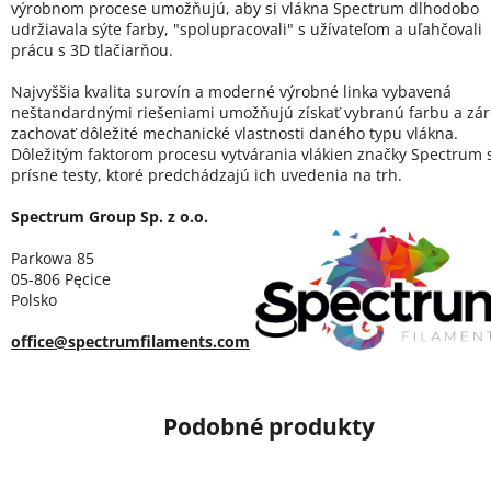
výrobnom procese umožňujú, aby si vlákna Spectrum dlhodobo
udržiavala sýte farby, "spolupracovali" s užívateľom a uľahčovali
prácu s 3D tlačiarňou.
Najvyššia kvalita surovín a moderné výrobné linka vybavená
neštandardnými riešeniami umožňujú získať vybranú farbu a zá
zachovať dôležité mechanické vlastnosti daného typu vlákna.
Dôležitým faktorom procesu vytvárania vlákien značky Spectrum 
prísne testy, ktoré predchádzajú ich uvedenia na trh.
Spectrum Group Sp. z o.o.
Parkowa 85
05-806 Pęcice
Polsko
office@spectrumfilaments.com