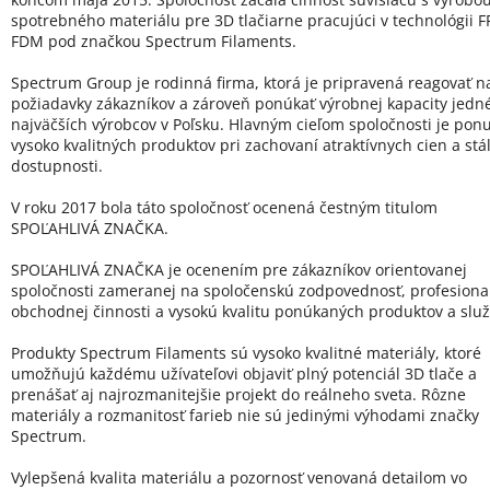
spotrebného materiálu pre 3D tlačiarne pracujúci v technológii FF
FDM pod značkou Spectrum Filaments.
Spectrum Group je rodinná firma, ktorá je pripravená reagovať n
požiadavky zákazníkov a zároveň ponúkať výrobnej kapacity jedn
najväčších výrobcov v Poľsku. Hlavným cieľom spoločnosti je pon
vysoko kvalitných produktov pri zachovaní atraktívnych cien a stál
dostupnosti.
V roku 2017 bola táto spoločnosť ocenená čestným titulom
SPOĽAHLIVÁ ZNAČKA.
SPOĽAHLIVÁ ZNAČKA je ocenením pre zákazníkov orientovanej
spoločnosti zameranej na spoločenskú zodpovednosť, profesional
obchodnej činnosti a vysokú kvalitu ponúkaných produktov a služ
Produkty Spectrum Filaments sú vysoko kvalitné materiály, ktoré
umožňujú každému užívateľovi objaviť plný potenciál 3D tlače a
prenášať aj najrozmanitejšie projekt do reálneho sveta. Rôzne
materiály a rozmanitosť farieb nie sú jedinými výhodami značky
Spectrum.
Vylepšená kvalita materiálu a pozornosť venovaná detailom vo