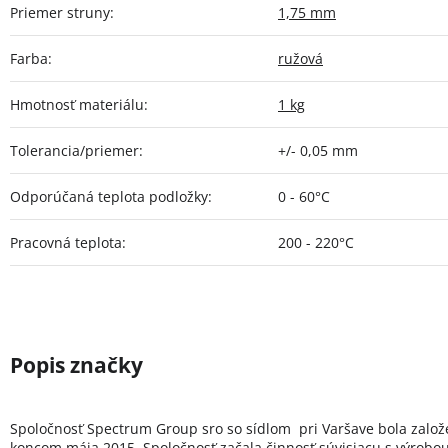
Priemer struny
:
1,75 mm
Farba
:
ružová
Hmotnosť materiálu
:
1 kg
Tolerancia/priemer
:
+/- 0,05 mm
Odporúčaná teplota podložky
:
0 - 60°C
Pracovná teplota
:
200 - 220°C
Spoločnosť Spectrum Group sro so sídlom pri Varšave bola zalo
koncom mája 2015. Spoločnosť začala činnosť súvisiacu s výrobo