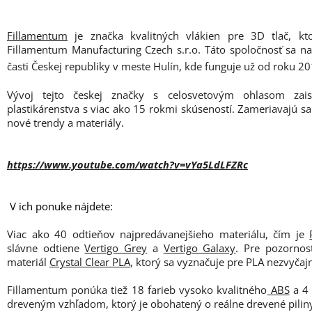
Fillamentum
je značka kvalitných vlákien pre 3D tlač, kt
Fillamentum Manufacturing Czech s.r.o. Táto spoločnosť sa n
časti Českej republiky v meste Hulín, kde funguje už od roku 20
Vývoj tejto českej značky s celosvetovým ohlasom zais
plastikárenstva s viac ako 15 rokmi skúseností. Zameriavajú sa
nové trendy a materiály.
https://www.youtube.com/watch?v=vYa5LdLFZRc
V ich ponuke nájdete:
Viac ako 40 odtieňov najpredávanejšieho materiálu, čím je
slávne odtiene
Vertigo Grey
a
Vertigo Galaxy
. Pre pozorno
materiál
Crystal Clear PLA
, ktorý sa vyznačuje pre PLA nezvyčaj
Fillamentum ponúka tiež 18 farieb vysoko kvalitného
ABS
a 4 
dreveným vzhľadom, ktorý je obohatený o reálne drevené pilin