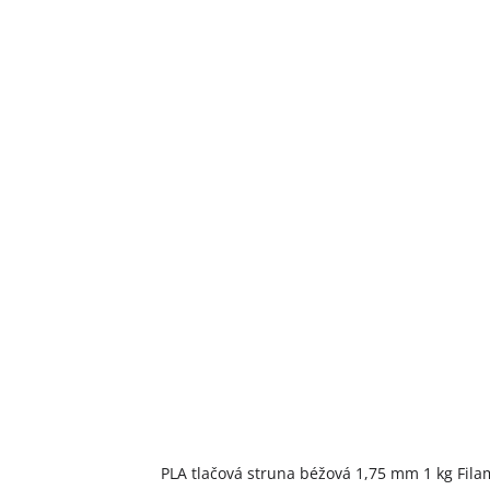
Priemerné
PLA tlačová struna béžová 1,75 mm 1 kg Fil
hodnotenie