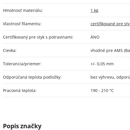
Hmotnosť materiálu
:
1 kg
Vlastnosť filamentu
:
certifikované pre st
Certifikovaný pre styk s potravinami
:
ÁNO
Cievka
:
vhodné pre AMS (Ba
Tolerancia/priemer
:
+/- 0,05 mm
Odporúčaná teplota podložky
:
bez výhrevu, odpor
Pracovná teplota
:
190 - 210 °C