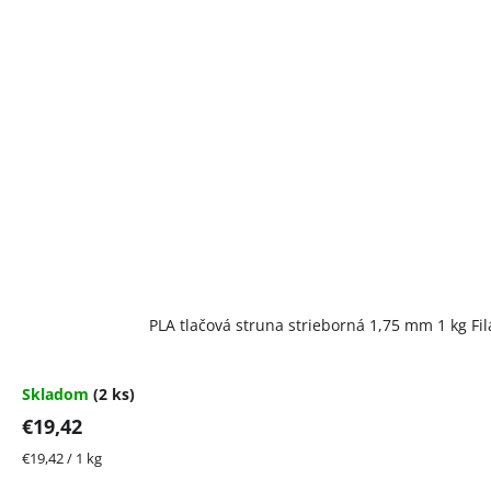
PLA tlačová struna strieborná 1,75 mm 1 kg F
Skladom
(2 ks)
€19,42
Jednotková
€19,42 / 1 kg
cena: