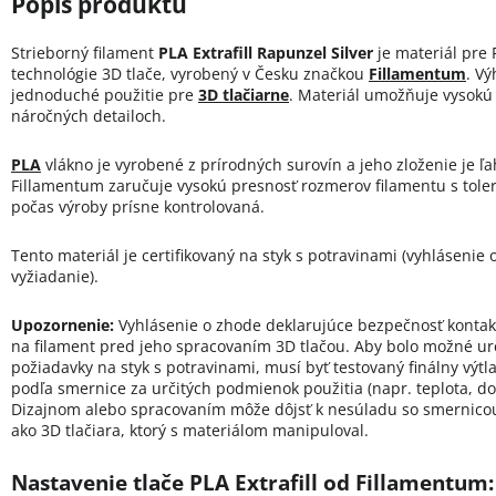
Strieborný filament
PLA Extrafill Rapunzel Silver
je materiál pre 
technológie 3D tlače, vyrobený v Česku značkou
Fillamentum
. V
jednoduché použitie pre
3D tlačiarne
. Materiál umožňuje vysokú k
náročných detailoch.
PLA
vlákno je vyrobené z prírodných surovín a jeho zloženie je ľ
Fillamentum zaručuje vysokú presnosť rozmerov filamentu s toler
počas výroby prísne kontrolovaná.
Tento materiál je certifikovaný na styk s potravinami (vyhlásenie o
vyžiadanie).
Upozornenie:
Vyhlásenie o zhode deklarujúce bezpečnosť kontakt
na filament pred jeho spracovaním 3D tlačou. Aby bolo možné urči
požiadavky na styk s potravinami, musí byť testovaný finálny výtl
podľa smernice za určitých podmienok použitia (napr. teplota, dob
Dizajnom alebo spracovaním môže dôjsť k nesúladu so smernicou
ako 3D tlačiara, ktorý s materiálom manipuloval.
Nastavenie tlače PLA Extrafill od Fillamentum: