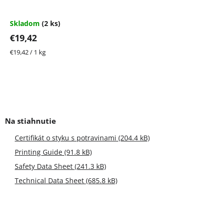
produktu
je
5,0
Skladom
(2 ks)
z
€19,42
5
hviezdičiek.
Jednotková
€19,42 / 1 kg
cena:
Certifikát o styku s potravinami (204.4 kB)
Printing Guide (91.8 kB)
Safety Data Sheet (241.3 kB)
Technical Data Sheet (685.8 kB)