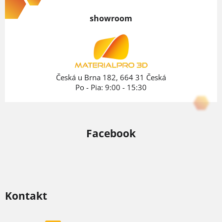
p
showroom
ä
t
i
e
Česká u Brna 182, 664 31 Česká
Po - Pia: 9:00 - 15:30
Facebook
Kontakt