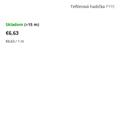
Teflónová hadička
PTFE
Skladom
(>15 m)
€6,63
Jednotková
€6,63 / 1 m
cena: