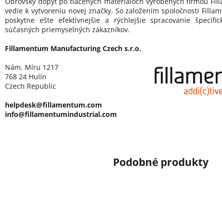
Obrovský dopyt po tlačených materiáloch vyrobených firmou Fill
vedie k vytvoreniu novej značky. So založením spoločnosti Filla
poskytne ešte efektívnejšie a rýchlejšie spracovanie špecif
súčasných priemyselných zákazníkov.
Fillamentum Manufacturing Czech s.r.o.
Nám. Míru 1217
768 24 Hulín
Czech Republic
helpdesk@fillamentum.com
info@fillamentumindustrial.com