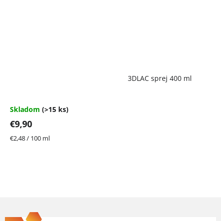
Priemerné
3DLAC sprej 400 ml
hodnotenie
produktu
je
4,7
Skladom
(>15 ks)
z
€9,90
5
hviezdičiek.
Jednotková
€2,48 / 100 ml
cena:
Z
á