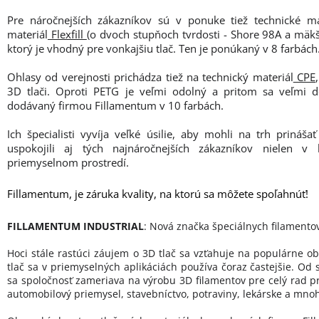
Pre náročnejších zákazníkov sú v ponuke tiež technické ma
materiál
Flexfill
(o dvoch stupňoch tvrdosti - Shore 98A a mäk
ktorý je vhodný pre vonkajšiu tlač. Ten je ponúkaný v 8 farbách
Ohlasy od verejnosti prichádza tiež na technický materiál
CPE
3D tlači. Oproti PETG je veľmi odolný a pritom sa veľmi do
dodávaný firmou Fillamentum v 10 farbách.
Ich špecialisti vyvíja veľké úsilie, aby mohli na trh prináš
uspokojili aj tých najnáročnejších zákazníkov nielen v
priemyselnom prostredí.
Fillamentum, je záruka kvality, na ktorú sa môžete spoľahnúť!
FILLAMENTUM INDUSTRIAL
: Nová značka špeciálnych filamento
Hoci stále rastúci záujem o 3D tlač sa vzťahuje na populárne ob
tlač sa v priemyselných aplikáciách používa čoraz častejšie. Od 
sa spoločnosť zameriava na výrobu 3D filamentov pre celý rad p
automobilový priemysel, stavebníctvo, potraviny, lekárske a mnoh