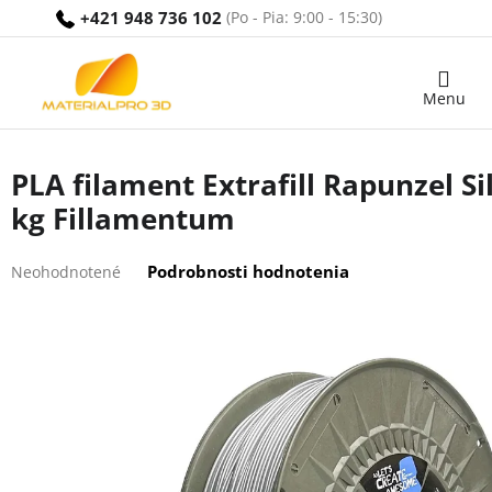
Prejsť
+421 948 736 102
na
obsah
Nákupný
košík
PLA filament Extrafill Rapunzel S
kg Fillamentum
Priemerné
Podrobnosti hodnotenia
Neohodnotené
hodnotenie
produktu
je
0,0
z
5
hviezdičiek.