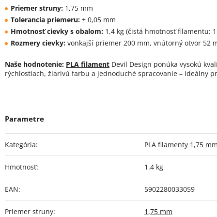
Priemer struny:
1,75 mm
Tolerancia priemeru:
± 0,05 mm
Hmotnosť cievky s obalom:
1,4 kg (čistá hmotnosť filamentu: 1
Rozmery cievky:
vonkajší priemer 200 mm, vnútorný otvor 52 
Naše hodnotenie:
PLA filament
Devil Design ponúka vysokú kvalit
rýchlostiach, žiarivú farbu a jednoduché spracovanie – ideálny p
Kategória
:
PLA filamenty 1,75 m
Hmotnosť
:
1.4 kg
EAN
:
5902280033059
Priemer struny
:
1,75 mm