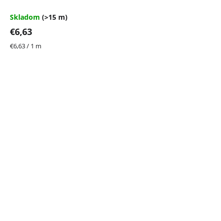
Skladom
(>15 m)
€6,63
Jednotková
€6,63 / 1 m
cena: