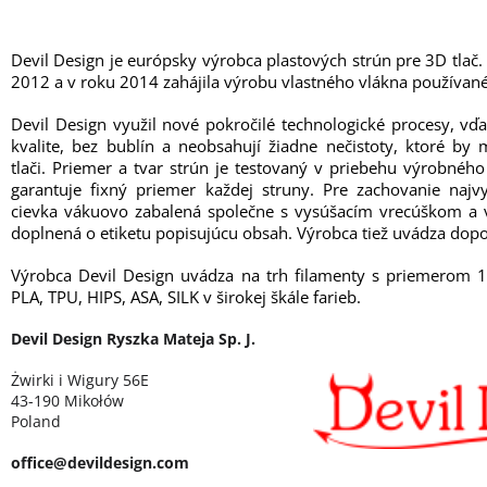
Devil Design je európsky výrobca plastových strún pre 3D tlač.
2012 a v roku 2014 zahájila výrobu vlastného vlákna používané
Devil Design využil nové pokročilé technologické procesy, vď
kvalite, bez bublín a neobsahují žiadne nečistoty, ktoré b
tlači. Priemer a tvar strún je testovaný v priebehu výrobné
garantuje fixný priemer každej struny. Pre zachovanie najvy
cievka vákuovo zabalená společne s vysúšacím vrecúškom a v
doplnená o etiketu popisujúcu obsah. Výrobca tiež uvádza dopo
Výrobca Devil Design uvádza na trh filamenty s priemerom 
PLA, TPU, HIPS, ASA, SILK v širokej škále farieb.
Devil Design Ryszka Mateja Sp. J.
Żwirki i Wigury 56E
43-190 Mikołów
Poland
office@devildesign.com