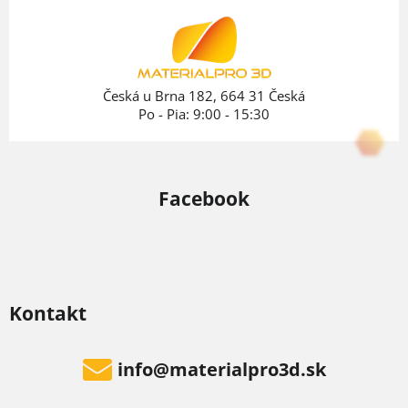
ä
t
i
e
Česká u Brna 182, 664 31 Česká
Po - Pia: 9:00 - 15:30
Facebook
Kontakt
info
@
materialpro3d.sk