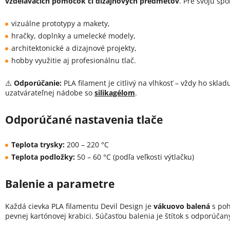
vzdelávacích pomôcok či dizajnových predmetov
. Pre svoju spo
vizuálne prototypy a makety,
hračky, doplnky a umelecké modely,
architektonické a dizajnové projekty,
hobby využitie aj profesionálnu tlač.
⚠️
Odporúčanie:
PLA filament je citlivý na vlhkosť – vždy ho skla
uzatvárateľnej nádobe so
silikagélom
.
Odporúčané nastavenia tlače
Teplota trysky:
200 – 220 °C
Teplota podložky:
50 – 60 °C (podľa veľkosti výtlačku)
Balenie a parametre
Každá cievka PLA filamentu Devil Design je
vákuovo balená
s poh
pevnej kartónovej krabici. Súčasťou balenia je štítok s odporúča