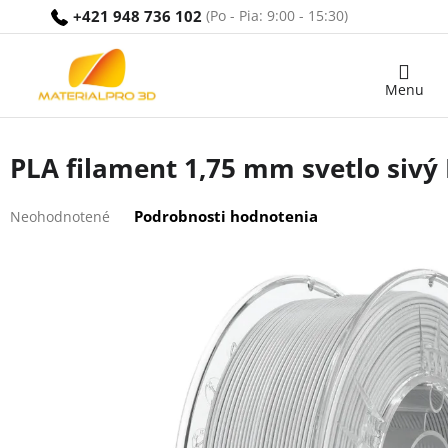
Prejsť
+421 948 736 102
na
obsah
Nákupný
košík
PLA filament 1,75 mm svetlo sivý 
Priemerné
Podrobnosti hodnotenia
Neohodnotené
hodnotenie
produktu
je
0,0
z
5
hviezdičiek.