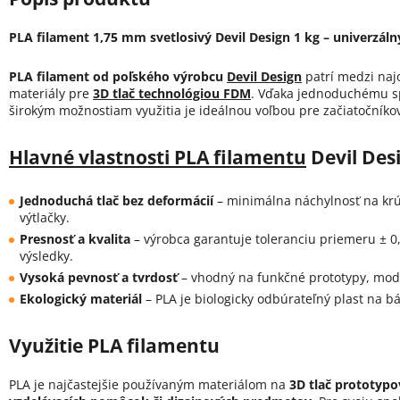
PLA filament 1,75 mm svetlosivý Devil Design 1 kg – univerzálny
PLA filament od poľského výrobcu
Devil Design
patrí medzi naj
materiály pre
3D tlač technológiou FDM
. Vďaka jednoduchému sp
širokým možnostiam využitia je ideálnou voľbou pre začiatočníkov
Hlavné vlastnosti PLA filamentu
Devil Des
Jednoduchá tlač bez deformácií
– minimálna náchylnosť na krút
výtlačky.
Presnosť a kvalita
– výrobca garantuje toleranciu priemeru ± 
výsledky.
Vysoká pevnosť a tvrdosť
– vhodný na funkčné prototypy, mod
Ekologický materiál
– PLA je biologicky odbúrateľný plast na b
Využitie PLA filamentu
PLA je najčastejšie používaným materiálom na
3D tlač prototypo