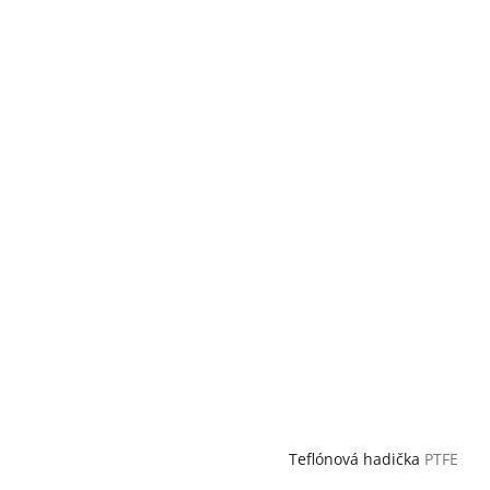
Teflónová hadička
PTFE