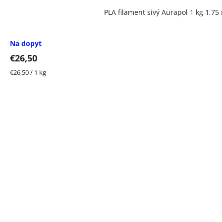
PLA filament sivý Aurapol 1 kg 1,7
Na dopyt
€26,50
Jednotková
€26,50 / 1 kg
cena: