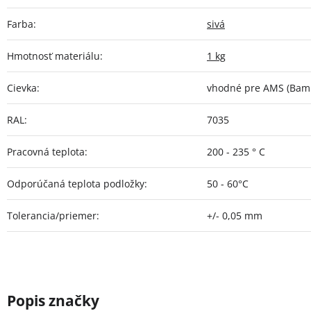
Farba
:
sivá
Hmotnosť materiálu
:
1 kg
Cievka
:
vhodné pre AMS (Bamb
RAL
:
7035
Pracovná teplota
:
200 - 235 ° C
Odporúčaná teplota podložky
:
50 - 60°C
Tolerancia/priemer
:
+/- 0,05 mm