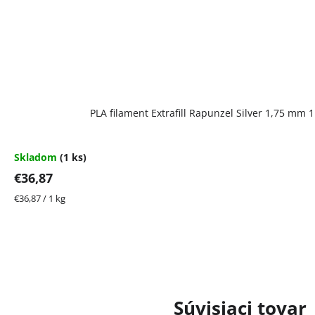
PLA filament Extrafill Rapunzel Silver 1,75 mm 
Skladom
(1 ks)
€36,87
Jednotková
€36,87 / 1 kg
cena:
Súvisiaci tovar