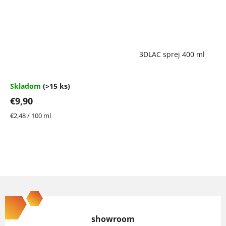
Priemerné
3DLAC sprej 400 ml
hodnotenie
produktu
je
4,7
Skladom
(>15 ks)
z
€9,90
5
hviezdičiek.
Jednotková
€2,48 / 100 ml
cena:
Z
á
p
showroom