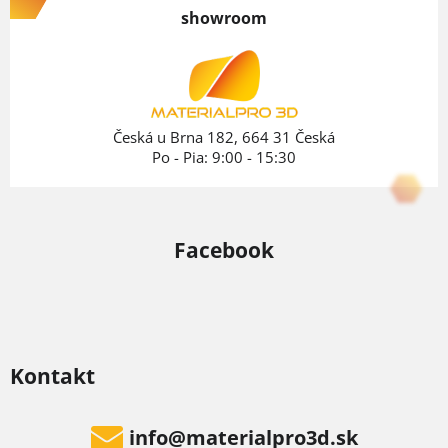
p
d
showroom
ä
a
c
t
i
i
e
e
Česká u Brna 182, 664 31 Česká
p
Po - Pia: 9:00 - 15:30
r
v
k
Facebook
y
v
ý
p
i
Kontakt
s
u
info
@
materialpro3d.sk