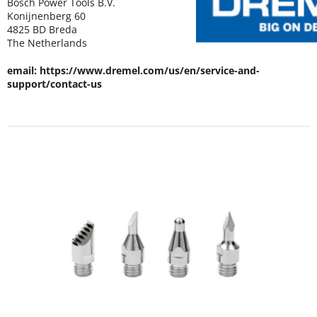
Bosch Power Tools B.V.
Konijnenberg 60
4825 BD Breda
The Netherlands
email: https://www.dremel.com/us/en/service-and-
support/contact-us
V
ý
p
i
s
p
r
o