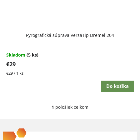
d
u
k
t
Pyrografická súprava VersaTip Dremel 204
o
v
Skladom
(5 ks)
€29
Jednotková
€29 / 1 ks
cena:
Do košíka
1
položiek celkom
O
v
Z
l
á
á