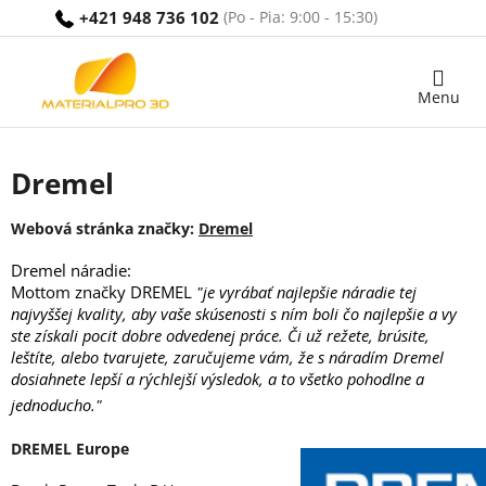
Prejsť
+421 948 736 102
na
obsah
Nákupný
košík
Dremel
Webová stránka značky:
Dremel
Dremel náradie:
Mottom značky DREMEL
"je vyrábať najlepšie náradie tej
najvyššej kvality, aby vaše skúsenosti s ním boli čo najlepšie a vy
ste získali pocit dobre odvedenej práce. Či už režete, brúsite,
leštíte, alebo tvarujete, zaručujeme vám, že s náradím Dremel
dosiahnete lepší a rýchlejší výsledok, a to všetko pohodlne a
jednoducho."
DREMEL Europe