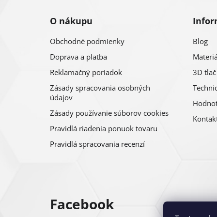
i
O nákupu
Infor
e
Obchodné podmienky
Blog
Doprava a platba
Materiá
Reklamačný poriadok
3D tlač
Zásady spracovania osobných
Technic
údajov
Hodnot
Zásady používanie súborov cookies
Kontak
Pravidlá riadenia ponuok tovaru
Pravidlá spracovania recenzí
Facebook