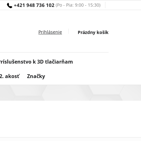
+421 948 736 102
Nákupný
Prázdny košík
košík
Príslušenstvo k 3D tlačiarňam
2. akosť
Značky