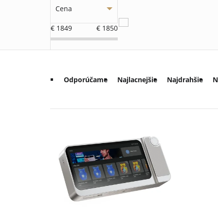
Cena
€
1849
€
1850
R
Odporúčame
Najlacnejšie
Najdrahšie
N
a
d
V
e
ý
n
p
i
i
e
s
p