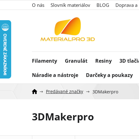
Prejsť
O nás
Slovník materiálov
BLOG
Doprava a 
na
obsah
Filamenty
Granulát
Resiny
3D tlač
Náradie a nástroje
Darčeky a poukazy
Predávané značky
3DMakerpro
3DMakerpro