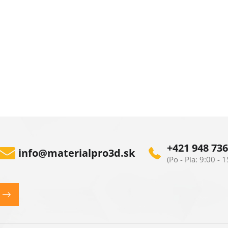
O
v
l
+421 948 736
info
@
materialpro3d.sk
á
d
a
c