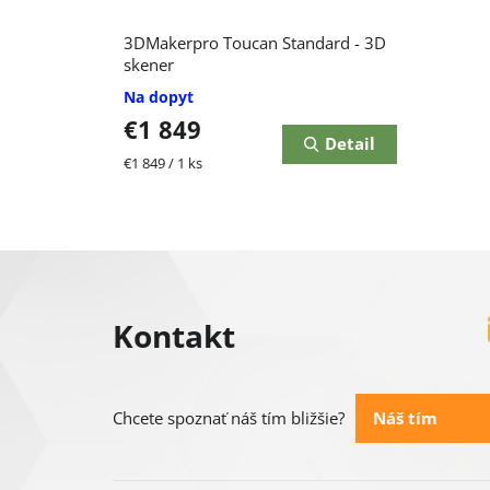
p
r
3DMakerpro Toucan Standard - 3D
r
skener
o
Na dopyt
o
d
€1 849
Detail
d
Jednotková
€1 849 / 1 ks
u
cena:
u
k
k
Z
t
t
á
o
Kontakt
o
p
v
v
ä
Náš tím
Chcete spoznať náš tím bližšie?
t