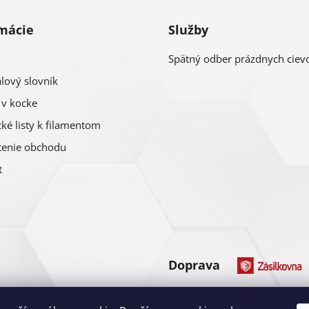
i
mácie
Služby
e
p
Spätný odber prázdnych ciev
lový slovník
r
 v kocke
v
ké listy k filamentom
k
enie obchodu
y
t
v
ý
p
i
Doprava
s
Platba