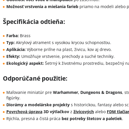
Možnosť vrstvenia a miešania farieb
priamo na modeli alebo p
Špecifikácia odtieňa:
Farba:
Brass
Typ:
Akrylový atrament s vysokou krycou schopnosťou.
Aplikácia:
Výborne priľne na plast, živicu, kov aj drevo.
Efekty:
Umožňuje vrstvenie, prechody a suché techniky.
Ekologický aspekt:
Šetrný k životnému prostrediu, bezpečný n
Odporúčané použitie:
Maľovanie miniatúr pre
Warhammer, Dungeons & Dragons
, s
figúrky.
Diorámy a modelárske projekty
s historickou, fantasy alebo sc
Povrchová úprava
3D výtlačkov
z
živicových
alebo
FDM tlačiar
Rýchla, presná a čistá práca
bez potreby štetcov a paletiek
.