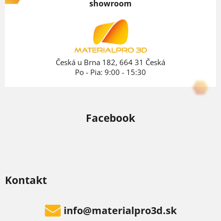
showroom
ä
t
i
e
Česká u Brna 182, 664 31 Česká
Po - Pia: 9:00 - 15:30
Facebook
Kontakt
info
@
materialpro3d.sk