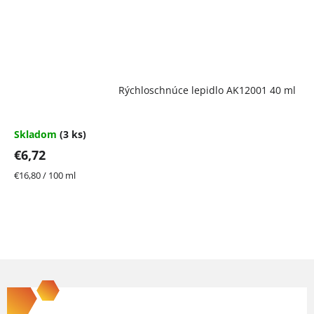
Rýchloschnúce lepidlo AK12001 40 ml
Skladom
(3 ks)
€6,72
Jednotková
€16,80 / 100 ml
cena:
Z
á
p