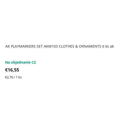
AK PLAYMARKERS SET AKM103 CLOTHES & ORNAMENTS 6 ks akr
Na objednanie CZ
€16,55
Jednotková
€2,76 / 1 ks
cena: