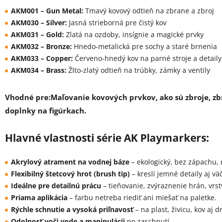
AKM001 – Gun Metal:
Tmavý kovový odtieň na zbrane a zbroj
AKM030 – Silver:
Jasná strieborná pre čistý kov
AKM031 – Gold:
Zlatá na ozdoby, insígnie a magické prvky
AKM032 – Bronze:
Hnedo-metalická pre sochy a staré brnenia
AKM033 – Copper:
Červeno-hnedý kov na parné stroje a detaily
AKM034 – Brass:
Žlto-zlatý odtieň na trúbky, zámky a ventily
Vhodné pre:
Maľovanie kovových prvkov, ako sú zbroje, zb
doplnky na figúrkach.
Hlavné vlastnosti série AK Playmarkers:
Akrylový atrament na vodnej báze
– ekologický, bez zápachu, 
Flexibilný štetcový hrot (brush tip)
– kreslí jemné detaily aj vä
Ideálne pre detailnú prácu
– tieňovanie, zvýraznenie hrán, vrst
Priama aplikácia
– farbu netreba riediť ani miešať na paletke.
Rýchle schnutie a vysoká priľnavosť
– na plast, živicu, kov aj d
Odolnosť voči vode a manipulácii
po zaschnutí.