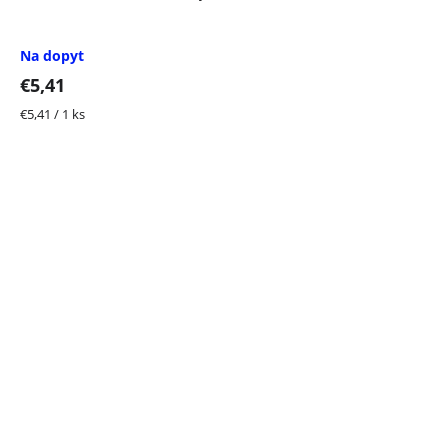
Na dopyt
€5,41
Jednotková
€5,41 / 1 ks
cena: