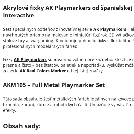
Akrylové fixky AK Playmarkers od španielskej
Interactive
Šesť
špeciálnych odtieňov z inovatívnej série
AK Playmarkers
– ak
navrhnutých priamo na maľovanie miniatúr, figúrok, 3D výtlačko
stolové hry aj wargaming. Kombinuje pohodlie fixky s flexibilitou š
profesionálnych modelárskych farieb.
Fixky
AK Playmarkers
sú ideálnou voľbou pre každého, kto chce m
presne a čisto – bez štetcov, paletiek a neporiadku. Vyskúšať môž
zo série
AK Real Colors Marker
od tej istej značky.
AKM105 – Full Metal Playmarker Set
Táto sada obsahuje šesť metalických farieb ideálnych na kovové 
brnenia, zbraní, zbroje a robotických častí. Umožňuje vytvárať rea
efekty.
Obsah sady: