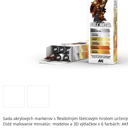
Sada akrylových markerov s flexibilným štetcovým hrotom určený
čisté maľovanie miniatúr, modelov a 3D výtlačkov v 6 farbách: A