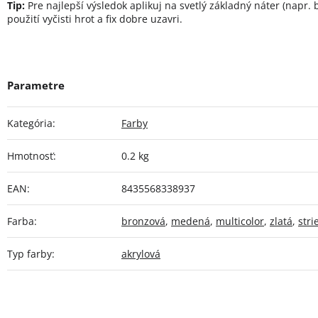
Tip:
Pre najlepší výsledok aplikuj na svetlý základný náter (napr. b
použití vyčisti hrot a fix dobre uzavri.
Kategória
:
Farby
Hmotnosť
:
0.2 kg
EAN
:
8435568338937
Farba
:
bronzová
,
medená
,
multicolor
,
zlatá
,
stri
Typ farby
:
akrylová