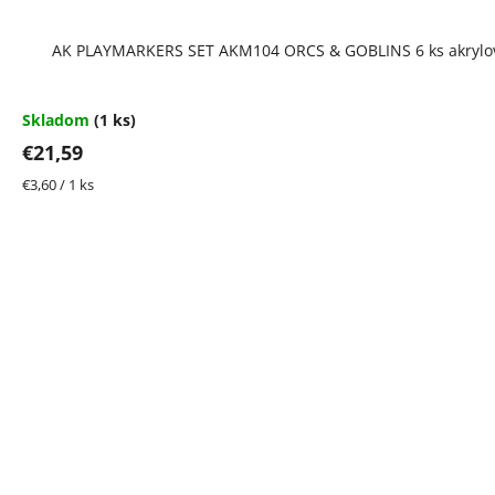
AK PLAYMARKERS SET AKM104 ORCS & GOBLINS 6 ks akrylo
Skladom
(1 ks)
€21,59
Jednotková
€3,60 / 1 ks
cena: