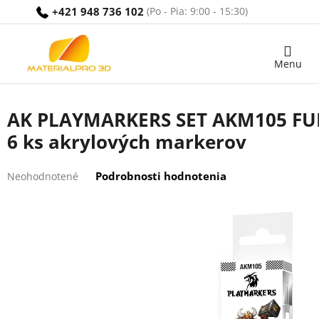
Prejsť
+421 948 736 102
na
obsah
Nákupný
košík
AK PLAYMARKERS SET AKM105 FU
6 ks akrylových markerov
Priemerné
Podrobnosti hodnotenia
Neohodnotené
hodnotenie
produktu
je
0,0
z
5
hviezdičiek.