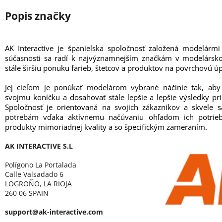
AK Interactive je španielska spoločnosť založená modelárm
súčasnosti sa radí k najvýznamnejším značkám v modelársk
stále širšiu ponuku farieb, štetcov a produktov na povrchovú ú
Jej cieľom je ponúkať modelárom vybrané náčinie tak, aby
svojmu koníčku a dosahovať stále lepšie a lepšie výsledky pr
Spoločnosť je orientovaná na svojich zákazníkov a skvele s
potrebám vďaka aktívnemu načúvaniu ohľadom ich potrie
produkty mimoriadnej kvality a so špecifickým zameraním.
AK INTERACTIVE S.L
Polígono La Portalada
Calle Valsadado 6
LOGROÑO, LA RIOJA
260 06 SPAIN
support@ak-interactive.com