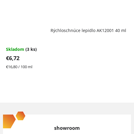
Rýchloschnúce lepidlo AK12001 40 ml
Skladom
(3 ks)
€6,72
Jednotková
€16,80 / 100 ml
cena:
Z
á
p
showroom