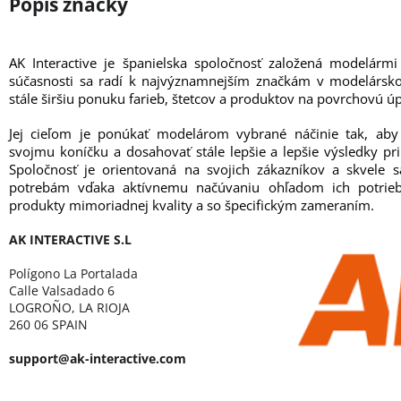
AK Interactive je španielska spoločnosť založená modelárm
súčasnosti sa radí k najvýznamnejším značkám v modelársk
stále širšiu ponuku farieb, štetcov a produktov na povrchovú ú
Jej cieľom je ponúkať modelárom vybrané náčinie tak, aby
svojmu koníčku a dosahovať stále lepšie a lepšie výsledky pr
Spoločnosť je orientovaná na svojich zákazníkov a skvele s
potrebám vďaka aktívnemu načúvaniu ohľadom ich potrie
produkty mimoriadnej kvality a so špecifickým zameraním.
AK INTERACTIVE S.L
Polígono La Portalada
Calle Valsadado 6
LOGROÑO, LA RIOJA
260 06 SPAIN
support@ak-interactive.com