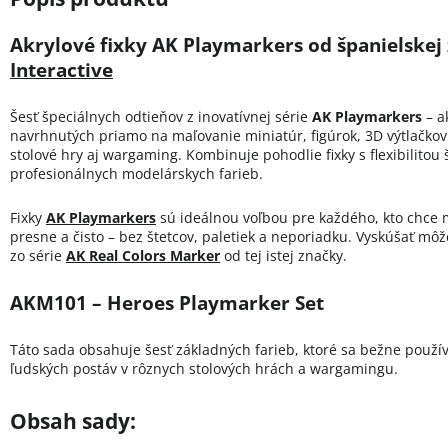
Akrylové fixky AK Playmarkers od španielskej
Interactive
Šesť špeciálnych odtieňov z inovatívnej série
AK Playmarkers
– ak
navrhnutých priamo na maľovanie miniatúr, figúrok, 3D výtlačko
stolové hry aj wargaming. Kombinuje pohodlie fixky s flexibilitou š
profesionálnych modelárskych farieb.
Fixky
AK Playmarkers
sú ideálnou voľbou pre každého, kto chce m
presne a čisto – bez štetcov, paletiek a neporiadku. Vyskúšať môž
zo série
AK Real Colors Marker
od tej istej značky.
AKM101 – Heroes Playmarker Set
Táto sada obsahuje šesť základných farieb, ktoré sa bežne použí
ľudských postáv v rôznych stolových hrách a wargamingu.
Obsah sady: