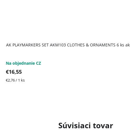
AK PLAYMARKERS SET AKM103 CLOTHES & ORNAMENTS 6 ks akr
Na objednanie CZ
€16,55
Jednotková
€2,76 / 1 ks
cena:
Súvisiaci tovar