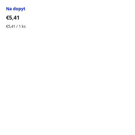
Na dopyt
€5,41
Jednotková
€5,41 / 1 ks
cena: