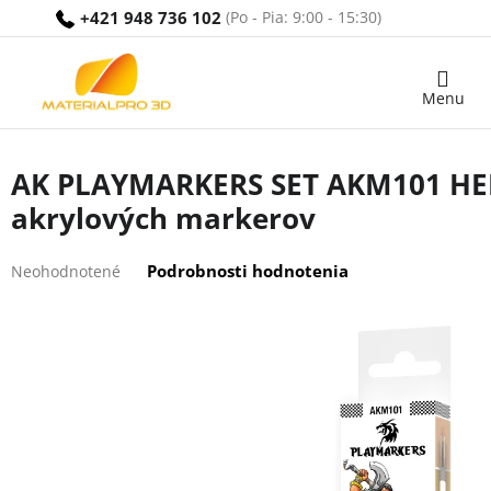
Prejsť
+421 948 736 102
na
obsah
Nákupný
košík
AK PLAYMARKERS SET AKM101 HE
akrylových markerov
Priemerné
Podrobnosti hodnotenia
Neohodnotené
hodnotenie
produktu
je
0,0
z
5
hviezdičiek.