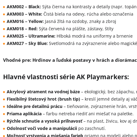
AKM002 – Black:
Sýta čierna na kontrasty a detaily (napr. topán
AKM003 – White:
Čistá biela na odevy, rúcha alebo označenia
AKM016 – Yellow:
Jasná žltá na ozdoby, znaky a zbroj
AKM018 – Red:
Sýta červená na plášte, zástavy, štíty
AKM025 – Ultramarine:
Hlboká modrá na uniformy a brnenie
AKM027 – Sky Blue:
Svetlomodrá na zvýraznenie alebo magické
Vhodné pre:
Hrdinov a ľudské postavy v hrách a diorámac
Hlavné vlastnosti série AK Playmarkers:
Akrylový atrament na vodnej báze
– ekologický, bez zápachu, 
Flexibilný štetcový hrot (brush tip)
– kreslí jemné detaily aj vä
Ideálne pre detailnú prácu
– tieňovanie, zvýraznenie hrán, vrst
Priama aplikácia
– farbu netreba riediť ani miešať na paletke.
Rýchle schnutie a vysoká priľnavosť
– na plast, živicu, kov aj d
Odolnosť voči vode a manipulácii
po zaschnutí.
Možnosť vrstvenia a miešania farieb
priamo na modeli alebo p