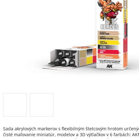
Sada akrylových markerov s flexibilným štetcovým hrotom určený
čisté maľovanie miniatúr, modelov a 3D výtlačkov v 6 farbách: A