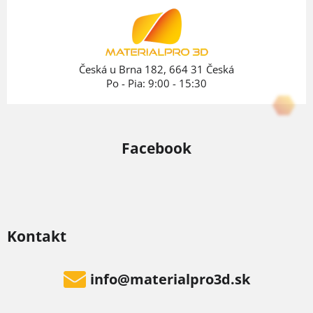
ä
t
i
e
Česká u Brna 182, 664 31 Česká
Po - Pia: 9:00 - 15:30
Facebook
Kontakt
info
@
materialpro3d.sk