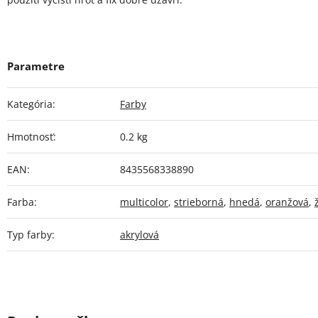
Kategória
:
Farby
Hmotnosť
:
0.2 kg
EAN
:
8435568338890
Farba
:
multicolor
,
strieborná
,
hnedá
,
oranžová
,
Typ farby
:
akrylová