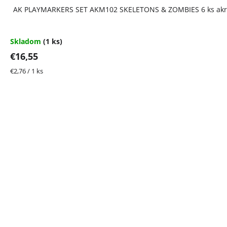
AK PLAYMARKERS SET AKM102 SKELETONS & ZOMBIES 6 ks akr
Skladom
(1 ks)
€16,55
Jednotková
€2,76 / 1 ks
cena: