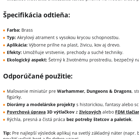
Špecifikácia odtieňa:
Farba:
Brass
Typ:
Akrylový atrament s vysokou krycou schopnosťou.
Aplikácia:
Výborne priľne na plast, živicu, kov aj drevo.
Efekty:
Umožňuje vrstvenie, prechody a suché techniky.
Ekologický aspekt:
Šetrný k životnému prostrediu, bezpečný n
Odporúčané použitie:
Maľovanie miniatúr pre
Warhammer, Dungeons & Dragons
, s
figúrky.
Diorámy a modelárske projekty
s historickou, fantasy alebo sc
Povrchová úprava
3D výtlačkov
z
živicových
alebo
FDM tlačiar
Rýchla, presná a čistá práca
bez potreby štetcov a paletiek
.
Tip:
Pre najlepší výsledok aplikuj na svetlý základný náter (napr. b
použití vyčisti hrot a fix dobre uzavri.