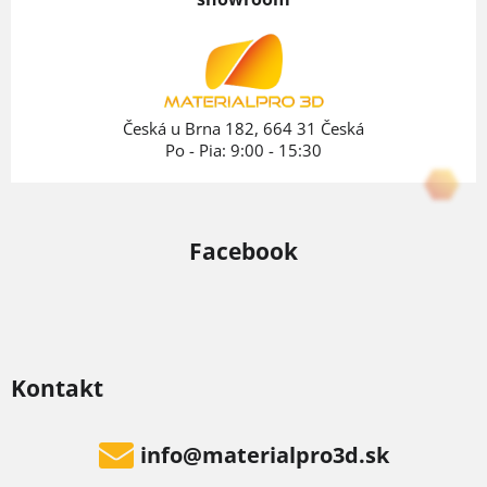
ä
t
i
e
Česká u Brna 182, 664 31 Česká
Po - Pia: 9:00 - 15:30
Facebook
Kontakt
info
@
materialpro3d.sk