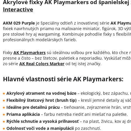
Akrylové fixky AK Playmarkers od španielskej
Interactive
AKM 029 Purple
je špeciálny odtieň z inovatívnej série
AK Playm
fixiek navrhnutých priamo na maľovanie miniatúr, figúrok, 3D vý
pre stolové hry aj wargaming. Kombinuje pohodlie fixky s flexibili
profesionálnych modelárskych farieb.
Fixky
AK Playmarkers
sú ideálnou voľbou pre každého, kto chce m
presne a čisto – bez štetcov, paletiek a neporiadku. Vyskúšať môž
zo série
AK Real Colors Marker
od tej istej značky.
Hlavné vlastnosti série AK Playmarkers:
Akrylový atrament na vodnej báze
– ekologický, bez zápachu, 
Flexibilný štetcový hrot (brush tip)
– kreslí jemné detaily aj vä
Ideálne pre detailnú prácu
– tieňovanie, zvýraznenie hrán, vrst
Priama aplikácia
– farbu netreba riediť ani miešať na paletke.
Rýchle schnutie a vysoká priľnavosť
– na plast, živicu, kov aj d
Odolnosť voči vode a manipulácii
po zaschnutí.