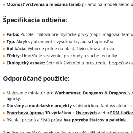
Možnosť vrstvenia a miešania farieb
priamo na modeli alebo p
Špecifikácia odtieňa:
Farba:
Purple - fialová pre mystické prvky (napr. mágovia, temná
Typ:
Akrylový atrament s vysokou krycou schopnosťou.
Aplikácia:
Výborne priľne na plast, živicu, kov aj drevo.
Efekty:
Umožňuje vrstvenie, prechody a suché techniky.
Ekologický aspekt:
Šetrný k životnému prostrediu, bezpečný n
Odporúčané použitie:
Maľovanie miniatúr pre
Warhammer, Dungeons & Dragons
, s
figúrky.
Diorámy a modelárske projekty
s historickou, fantasy alebo sc
Povrchová úprava
3D výtlačkov
z
živicových
alebo
FDM tlačiar
Rýchla, presná a čistá práca
bez potreby štetcov a paletiek
.
Tip:
Pre najlepší výsledok aplikuj na svetlý základný náter (napr. b