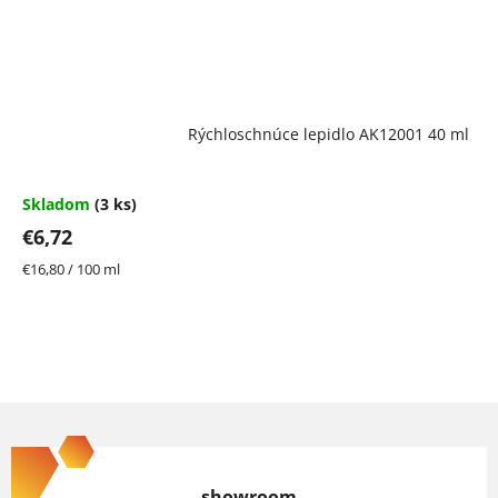
Rýchloschnúce lepidlo AK12001 40 ml
Skladom
(3 ks)
€6,72
Jednotková
€16,80 / 100 ml
cena:
Z
á
p
showroom