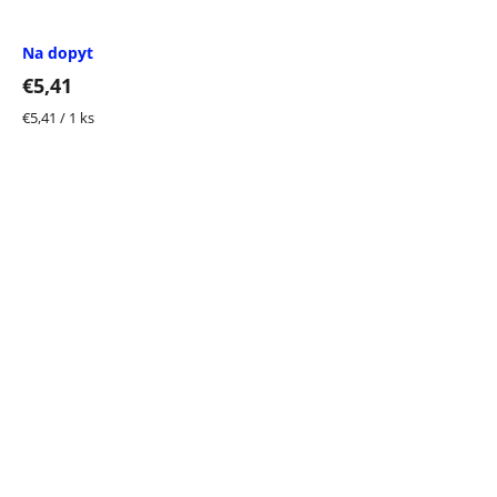
Na dopyt
€5,41
Jednotková
€5,41 / 1 ks
cena: