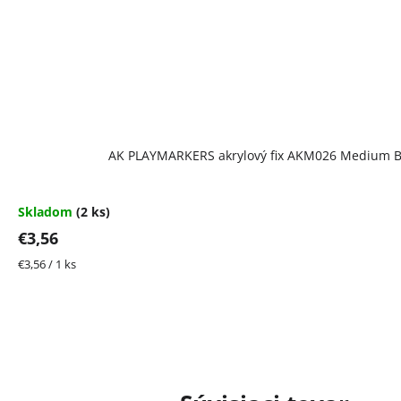
AK PLAYMARKERS akrylový fix AKM026 Medium B
Skladom
(2 ks)
€3,56
Jednotková
€3,56 / 1 ks
cena: