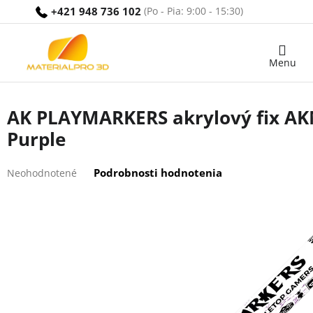
Prejsť
+421 948 736 102
na
obsah
Nákupný
košík
AK PLAYMARKERS akrylový fix A
Purple
Priemerné
Podrobnosti hodnotenia
Neohodnotené
hodnotenie
produktu
je
0,0
z
5
hviezdičiek.