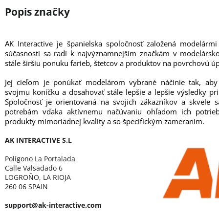
AK Interactive je španielska spoločnosť založená modelárm
súčasnosti sa radí k najvýznamnejším značkám v modelársk
stále širšiu ponuku farieb, štetcov a produktov na povrchovú ú
Jej cieľom je ponúkať modelárom vybrané náčinie tak, aby
svojmu koníčku a dosahovať stále lepšie a lepšie výsledky pr
Spoločnosť je orientovaná na svojich zákazníkov a skvele s
potrebám vďaka aktívnemu načúvaniu ohľadom ich potrie
produkty mimoriadnej kvality a so špecifickým zameraním.
AK INTERACTIVE S.L
Polígono La Portalada
Calle Valsadado 6
LOGROÑO, LA RIOJA
260 06 SPAIN
support@ak-interactive.com