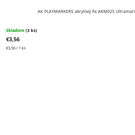
AK PLAYMARKERS akrylový fix AKM025 Ultramar
Skladom
(3 ks)
€3,56
Jednotková
€3,56 / 1 ks
cena: