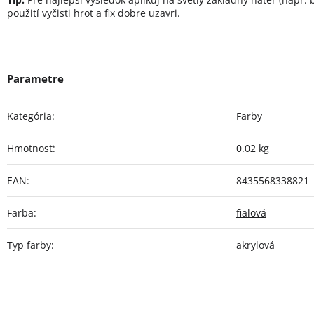
použití vyčisti hrot a fix dobre uzavri.
Kategória
:
Farby
Hmotnosť
:
0.02 kg
EAN
:
8435568338821
Farba
:
fialová
Typ farby
:
akrylová