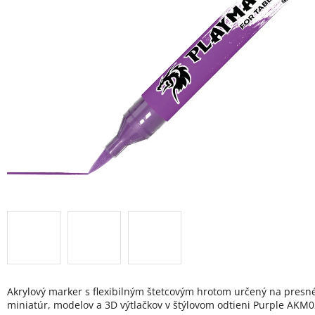
Akrylový marker s flexibilným štetcovým hrotom určený na presné
miniatúr, modelov a 3D výtlačkov v štýlovom odtieni Purple AKM0