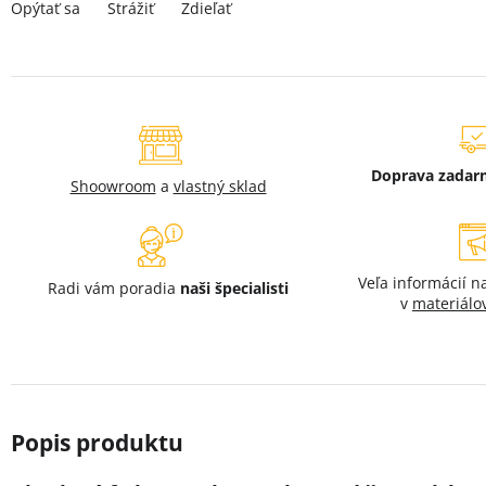
Strážiť
Opýtať sa
Zdieľať
Doprava zada
Shoowroom
a
vlastný sklad
Veľa informácií 
Radi vám poradia
naši špecialisti
v
materiálo