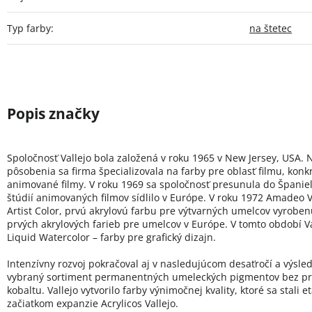
Typ farby
:
na štetec
Spoločnosť Vallejo bola založená v roku 1965 v New Jersey, USA. 
pôsobenia sa firma špecializovala na farby pre oblasť filmu, konk
animované filmy. V roku 1969 sa spoločnosť presunula do Španie
štúdií animovaných filmov sídlilo v Európe. V roku 1972 Amadeo Va
Artist Color, prvú akrylovú farbu pre výtvarných umelcov vyroben
prvých akrylových farieb pre umelcov v Európe. V tomto období Val
Liquid Watercolor – farby pre grafický dizajn.
Intenzívny rozvoj pokračoval aj v nasledujúcom desaťročí a výsled
vybraný sortiment permanentných umeleckých pigmentov bez pr
kobaltu. Vallejo vytvorilo farby výnimočnej kvality, ktoré sa stali 
začiatkom expanzie Acrylicos Vallejo.