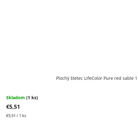
Plochý štetec LifeColor Pure red sable 1
Skladom
(1 ks)
€5,51
Jednotková
€5,51 / 1 ks
cena: