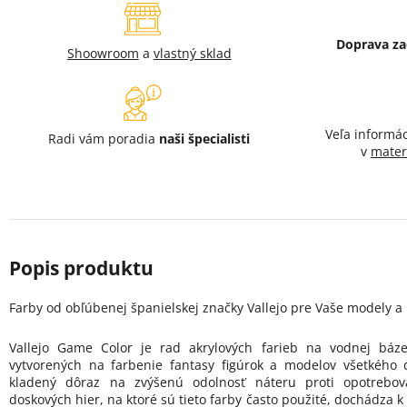
Doprava z
Shoowroom
a
vlastný sklad
Veľa informá
Radi vám poradia
naši špecialisti
v
mater
Farby od obľúbenej španielskej značky Vallejo pre Vaše modely a 
Vallejo Game Color je rad akrylových farieb na vodnej báz
vytvorených na farbenie fantasy figúrok a modelov všetkého d
kladený dôraz na zvýšenú odolnosť náteru proti opotrebova
doskových hier, na ktoré sú tieto farby často použité, dochádza k