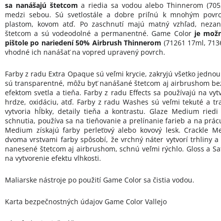
sa nanášajú štetcom
a riedia sa vodou alebo Thinnerom (70
medzi sebou. Sú svetlostále a dobre priľnú k mnohým povrc
plastom, kovom atď. Po zaschnutí majú matný vzhľad, nezan
štetcom a sú vodeodolné a permanentné. Game Color
je možn
pištole po nariedení 50% Airbrush Thinnerom
(71261 17ml, 7136
vhodné ich nanášať na vopred upravený povrch.
Farby z radu Extra Opaque sú veľmi krycie, zakryjú všetko jednou
sú transparentné, môžu byť nanášané štetcom aj airbrushom bez 
efektom svetla a tieňa. Farby z radu Effects sa používajú na vytv
hrdze, oxidáciu, atď. Farby z radu Washes sú veľmi tekuté a tr
vytvoria hĺbky, detaily tieňa a kontrastu. Glaze Medium ried
schnutia, používa sa na tieňovanie a prelínanie farieb a na prác
Medium získajú farby perleťový alebo kovový lesk. Crackle M
dvoma vrstvami farby spôsobí, že vrchný náter vytvorí trhliny a
nanesené štetcom aj airbrushom, schnú veľmi rýchlo. Gloss a Sa
na vytvorenie efektu vlhkosti.
Maliarske nástroje po použití Game Color sa čistia vodou.
Karta bezpečnostných údajov Game Color Vallejo