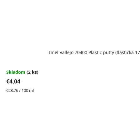
Tmel Vallejo 70400 Plastic putty (fľaštička 17
Skladom
(2 ks)
€4,04
Jednotková
€23,76 / 100 ml
cena: