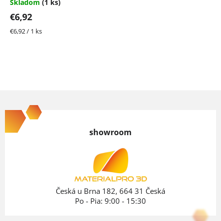
Skladom
(1 ks)
€6,92
Jednotková
€6,92 / 1 ks
cena:
Z
á
p
showroom
ä
t
i
e
Česká u Brna 182, 664 31 Česká
Po - Pia: 9:00 - 15:30