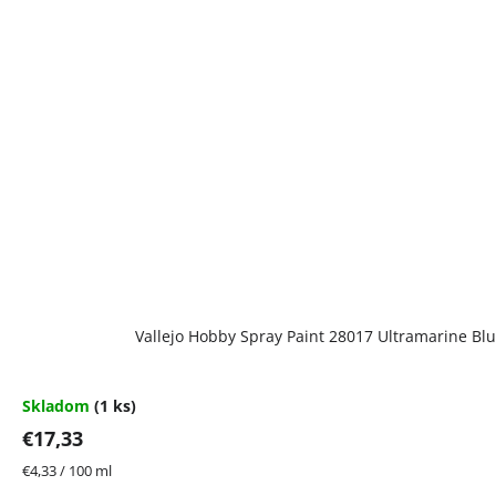
Vallejo Hobby Spray Paint 28017 Ultramarine Bl
Skladom
(1 ks)
€17,33
Jednotková
€4,33 / 100 ml
cena: