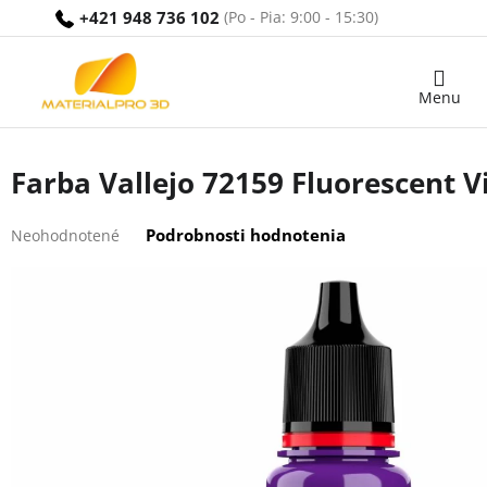
Prejsť
+421 948 736 102
na
obsah
Nákupný
košík
Farba Vallejo 72159 Fluorescent V
Priemerné
Podrobnosti hodnotenia
Neohodnotené
hodnotenie
produktu
je
0,0
z
5
hviezdičiek.