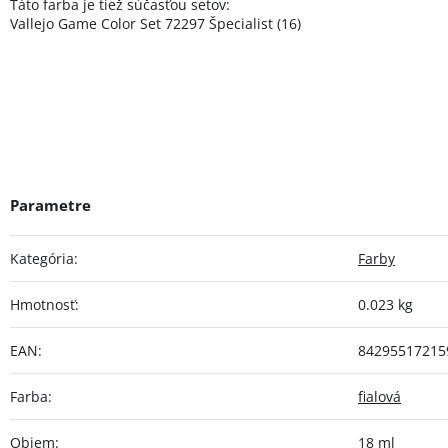
Táto farba je tiež súčasťou setov:
Vallejo Game Color Set 72297 Špecialist (16)
Kategória
:
Farby
Hmotnosť
:
0.023 kg
EAN
:
84295517215
Farba
:
fialová
Objem
:
18 ml