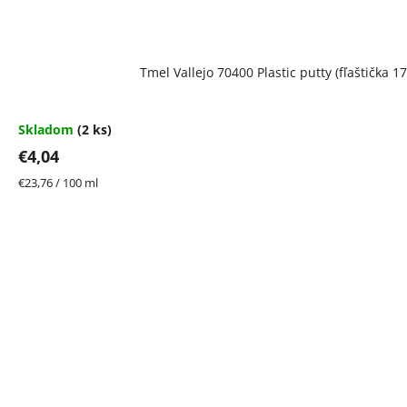
Tmel Vallejo 70400 Plastic putty (fľaštička 17
Skladom
(2 ks)
€4,04
Jednotková
€23,76 / 100 ml
cena: