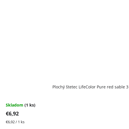
Plochý štetec LifeColor Pure red sable 3
Skladom
(1 ks)
€6,92
Jednotková
€6,92 / 1 ks
cena: