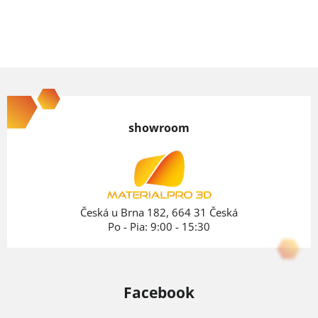
Z
á
p
showroom
ä
t
i
e
Česká u Brna 182, 664 31 Česká
Po - Pia: 9:00 - 15:30
Facebook