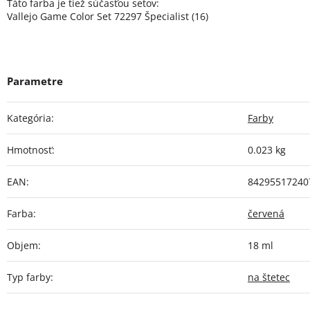
Táto farba je tiež súčasťou setov:
Vallejo Game Color Set 72297 Špecialist (16)
Kategória
:
Farby
Hmotnosť
:
0.023 kg
EAN
:
84295517240
Farba
:
červená
Objem
:
18 ml
Typ farby
:
na štetec