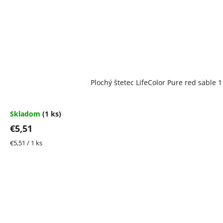
Plochý štetec LifeColor Pure red sable 1
Skladom
(1 ks)
€5,51
Jednotková
€5,51 / 1 ks
cena: