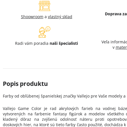
Doprava z
Shoowroom
a
vlastný sklad
Veľa informá
Radi vám poradia
naši špecialisti
v
mater
Farby od obľúbenej španielskej značky Vallejo pre Vaše modely a 
Vallejo Game Color je rad akrylových farieb na vodnej báz
vytvorených na farbenie fantasy figúrok a modelov všetkého d
kladený dôraz na zvýšenú odolnosť náteru proti opotrebova
doskových hier, na ktoré sú tieto farby často použité, dochádza k