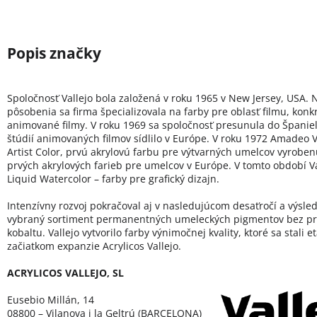
Spoločnosť Vallejo bola založená v roku 1965 v New Jersey, USA. 
pôsobenia sa firma špecializovala na farby pre oblasť filmu, konk
animované filmy. V roku 1969 sa spoločnosť presunula do Španie
štúdií animovaných filmov sídlilo v Európe. V roku 1972 Amadeo Va
Artist Color, prvú akrylovú farbu pre výtvarných umelcov vyroben
prvých akrylových farieb pre umelcov v Európe. V tomto období Val
Liquid Watercolor – farby pre grafický dizajn.
Intenzívny rozvoj pokračoval aj v nasledujúcom desaťročí a výsled
vybraný sortiment permanentných umeleckých pigmentov bez pr
kobaltu. Vallejo vytvorilo farby výnimočnej kvality, ktoré sa stali 
začiatkom expanzie Acrylicos Vallejo.
ACRYLICOS VALLEJO, SL
Eusebio Millán, 14
08800 – Vilanova i la Geltrú (BARCELONA)