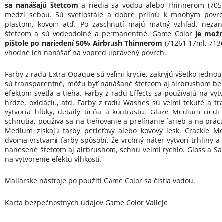
sa nanášajú štetcom
a riedia sa vodou alebo Thinnerom (70
medzi sebou. Sú svetlostále a dobre priľnú k mnohým povrc
plastom, kovom atď. Po zaschnutí majú matný vzhľad, nezan
štetcom a sú vodeodolné a permanentné. Game Color
je možn
pištole po nariedení 50% Airbrush Thinnerom
(71261 17ml, 7136
vhodné ich nanášať na vopred upravený povrch.
Farby z radu Extra Opaque sú veľmi krycie, zakryjú všetko jednou
sú transparentné, môžu byť nanášané štetcom aj airbrushom bez 
efektom svetla a tieňa. Farby z radu Effects sa používajú na vytv
hrdze, oxidáciu, atď. Farby z radu Washes sú veľmi tekuté a tr
vytvoria hĺbky, detaily tieňa a kontrastu. Glaze Medium ried
schnutia, používa sa na tieňovanie a prelínanie farieb a na prác
Medium získajú farby perleťový alebo kovový lesk. Crackle M
dvoma vrstvami farby spôsobí, že vrchný náter vytvorí trhliny a
nanesené štetcom aj airbrushom, schnú veľmi rýchlo. Gloss a Sa
na vytvorenie efektu vlhkosti.
Maliarske nástroje po použití Game Color sa čistia vodou.
Karta bezpečnostných údajov Game Color Vallejo