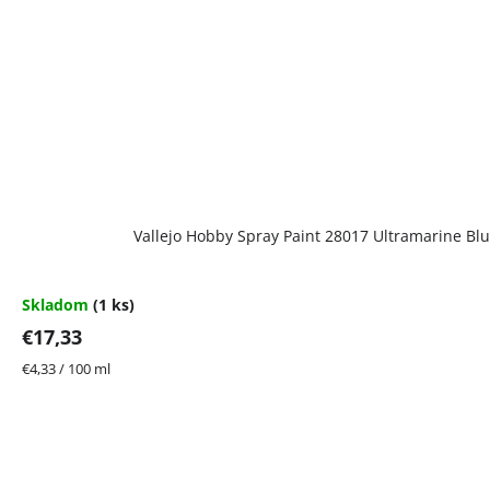
Vallejo Hobby Spray Paint 28017 Ultramarine Bl
Skladom
(1 ks)
€17,33
Jednotková
€4,33 / 100 ml
cena: