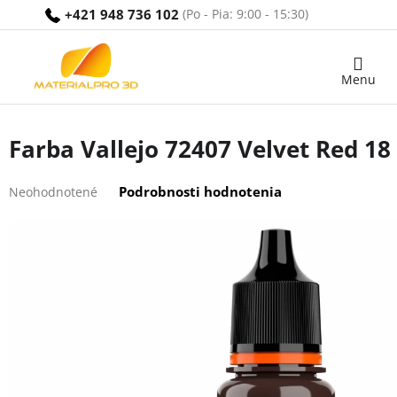
Prejsť
+421 948 736 102
na
obsah
Nákupný
košík
Farba Vallejo 72407 Velvet Red 18
Priemerné
Podrobnosti hodnotenia
Neohodnotené
hodnotenie
produktu
je
0,0
z
5
hviezdičiek.