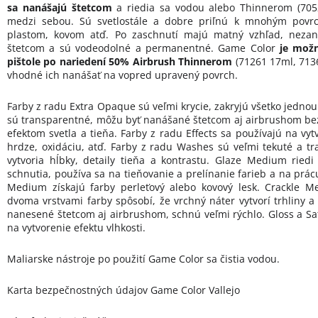
sa nanášajú štetcom
a riedia sa vodou alebo Thinnerom (70
medzi sebou. Sú svetlostále a dobre priľnú k mnohým povrc
plastom, kovom atď. Po zaschnutí majú matný vzhľad, nezan
štetcom a sú vodeodolné a permanentné. Game Color
je možn
pištole po nariedení 50% Airbrush Thinnerom
(71261 17ml, 7136
vhodné ich nanášať na vopred upravený povrch.
Farby z radu Extra Opaque sú veľmi krycie, zakryjú všetko jednou
sú transparentné, môžu byť nanášané štetcom aj airbrushom bez 
efektom svetla a tieňa. Farby z radu Effects sa používajú na vytv
hrdze, oxidáciu, atď. Farby z radu Washes sú veľmi tekuté a tr
vytvoria hĺbky, detaily tieňa a kontrastu. Glaze Medium ried
schnutia, používa sa na tieňovanie a prelínanie farieb a na prác
Medium získajú farby perleťový alebo kovový lesk. Crackle M
dvoma vrstvami farby spôsobí, že vrchný náter vytvorí trhliny a
nanesené štetcom aj airbrushom, schnú veľmi rýchlo. Gloss a Sa
na vytvorenie efektu vlhkosti.
Maliarske nástroje po použití Game Color sa čistia vodou.
Karta bezpečnostných údajov Game Color Vallejo