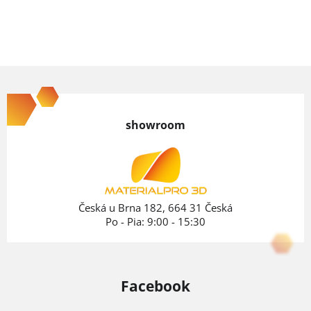
Z
á
p
showroom
ä
t
i
e
Česká u Brna 182, 664 31 Česká
Po - Pia: 9:00 - 15:30
Facebook