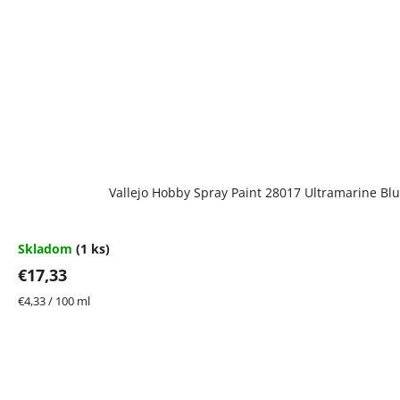
Vallejo Hobby Spray Paint 28017 Ultramarine Bl
Skladom
(1 ks)
€17,33
Jednotková
€4,33 / 100 ml
cena: