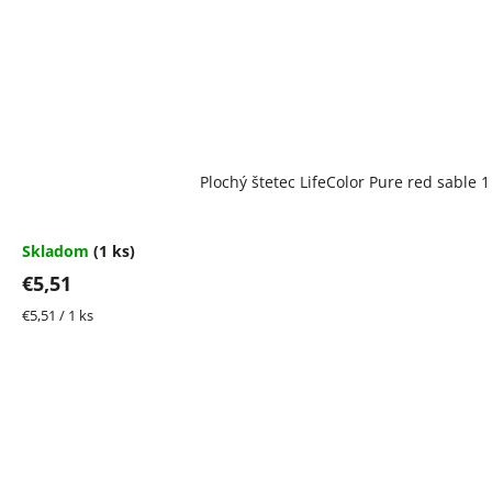
Plochý štetec LifeColor Pure red sable 1
Skladom
(1 ks)
€5,51
Jednotková
€5,51 / 1 ks
cena: