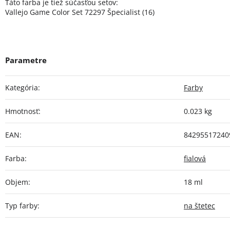
Táto farba je tiež súčasťou setov:
Vallejo Game Color Set 72297 Špecialist (16)
Kategória
:
Farby
Hmotnosť
:
0.023 kg
EAN
:
84295517240
Farba
:
fialová
Objem
:
18 ml
Typ farby
:
na štetec