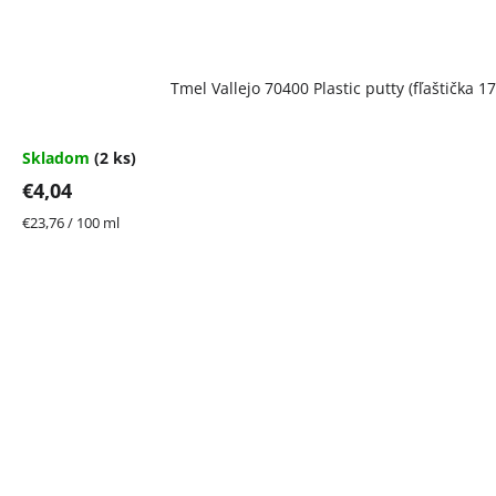
Tmel Vallejo 70400 Plastic putty (fľaštička 17
Skladom
(2 ks)
€4,04
Jednotková
€23,76 / 100 ml
cena: