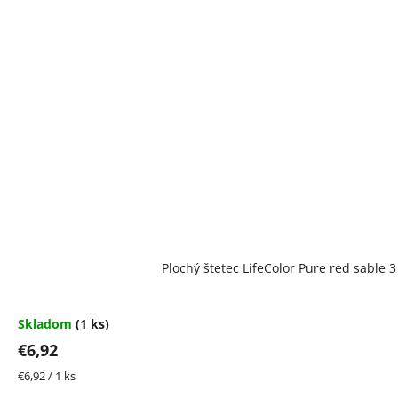
Plochý štetec LifeColor Pure red sable 3
Skladom
(1 ks)
€6,92
Jednotková
€6,92 / 1 ks
cena: