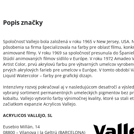
Spoločnosť Vallejo bola založená v roku 1965 v New Jersey, USA. 
pôsobenia sa firma špecializovala na farby pre oblasť filmu, konk
animované filmy. V roku 1969 sa spoločnosť presunula do Španie
štúdií animovaných filmov sídlilo v Európe. V roku 1972 Amadeo Va
Artist Color, prvú akrylovú farbu pre výtvarných umelcov vyroben
prvých akrylových farieb pre umelcov v Európe. V tomto období Val
Liquid Watercolor – farby pre grafický dizajn.
Intenzívny rozvoj pokračoval aj v nasledujúcom desaťročí a výsled
vybraný sortiment permanentných umeleckých pigmentov bez pr
kobaltu. Vallejo vytvorilo farby výnimočnej kvality, ktoré sa stali 
začiatkom expanzie Acrylicos Vallejo.
ACRYLICOS VALLEJO, SL
Eusebio Millán, 14
08800 – Vilanova i la Geltrú (BARCELONA)