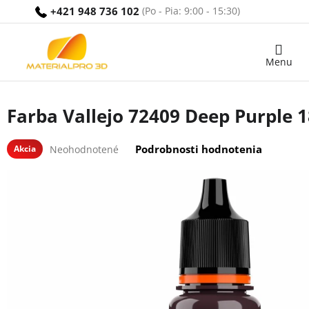
Prejsť
+421 948 736 102
na
obsah
Nákupný
košík
Farba Vallejo 72409 Deep Purple 
Priemerné
Podrobnosti hodnotenia
Akcia
Neohodnotené
hodnotenie
produktu
je
0,0
z
5
hviezdičiek.