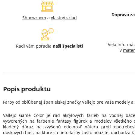
Doprava z
Shoowroom
a
vlastný sklad
Veľa informá
Radi vám poradia
naši špecialisti
v
mater
Farby od obľúbenej španielskej značky Vallejo pre Vaše modely a 
Vallejo Game Color je rad akrylových farieb na vodnej báz
vytvorených na farbenie fantasy figúrok a modelov všetkého d
kladený dôraz na zvýšenú odolnosť náteru proti opotrebova
doskových hier, na ktoré sú tieto farby často použité, dochádza k