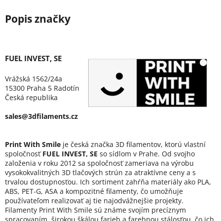
FUEL INVEST, SE
Vrážská 1562/24a
15300 Praha 5 Radotín
Česká republika
sales@3dfilaments.cz
Print With Smile
je česká značka 3D filamentov, ktorú vlastní
spoločnosť
FUEL INVEST, SE
so sídlom v Prahe. Od svojho
založenia v roku 2012 sa spoločnosť zameriava na výrobu
vysokokvalitných 3D tlačových strún za atraktívne ceny a s
trvalou dostupnosťou. Ich sortiment zahŕňa materiály ako PLA,
ABS, PET-G, ASA a kompozitné filamenty, čo umožňuje
používateľom realizovať aj tie najodvážnejšie projekty.
Filamenty Print With Smile sú známe svojím precíznym
spracovaním, širokou škálou farieb a farebnou stálosťou, čo ich