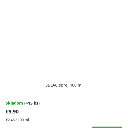
Priemerné
3DLAC sprej 400 ml
hodnotenie
produktu
je
4,7
Skladom
(>15 ks)
z
€9,90
5
hviezdičiek.
Jednotková
€2,48 / 100 ml
cena: