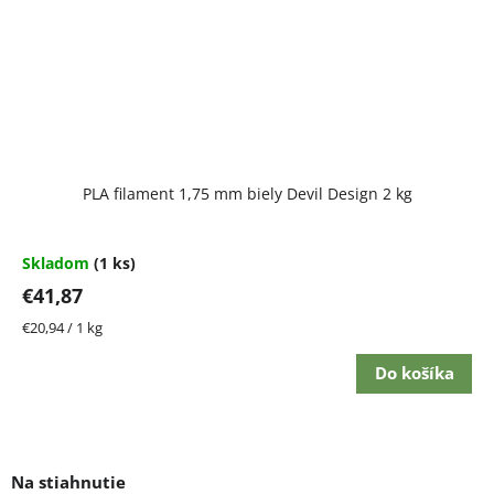
PLA filament 1,75 mm biely Devil Design 2 kg
Skladom
(1 ks)
€41,87
Jednotková
€20,94 / 1 kg
cena:
Do košíka