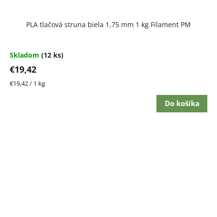
Priemerné
PLA tlačová struna biela 1,75 mm 1 kg Filament PM
hodnotenie
produktu
je
4,5
Skladom
(12 ks)
z
€19,42
5
hviezdičiek.
Jednotková
€19,42 / 1 kg
cena:
Do košíka