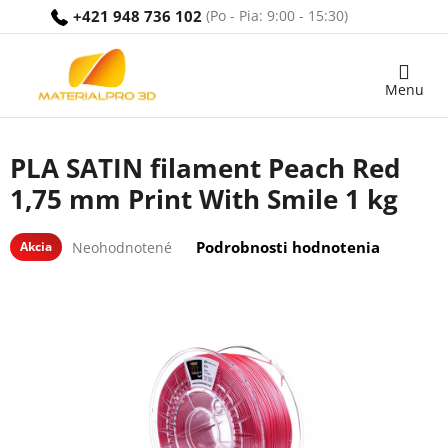
Prejsť
+421 948 736 102
na
obsah
Nákupný
košík
PLA SATIN filament Peach Red
1,75 mm Print With Smile 1 kg
Priemerné
Podrobnosti hodnotenia
Akcia
Neohodnotené
hodnotenie
produktu
je
0,0
z
5
hviezdičiek.