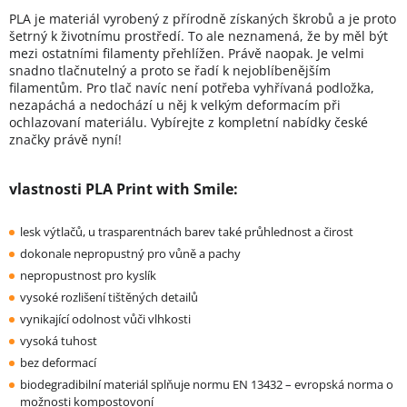
PLA je materiál vyrobený z přírodně získaných škrobů a je proto
šetrný k životnímu prostředí. To ale neznamená, že by měl být
mezi ostatními filamenty přehlížen. Právě naopak. Je velmi
snadno tlačnutelný a proto se řadí k nejoblíbenějším
filamentům. Pro tlač navíc není potřeba vyhřívaná podložka,
nezapáchá a nedochází u něj k velkým deformacím při
ochlazovaní materiálu. Vybírejte z kompletní nabídky české
značky právě nyní!
vlastnosti PLA Print with Smile:
lesk výtlačů, u trasparentnách barev také průhlednost a čirost
dokonale nepropustný pro vůně a pachy
nepropustnost pro kyslík
vysoké rozlišení tištěných detailů
vynikající odolnost vůči vlhkosti
vysoká tuhost
bez deformací
biodegradibilní materiál splňuje normu EN 13432 – evropská norma o
možnosti kompostovoní