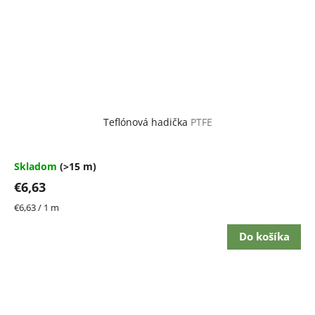
Teflónová hadička
PTFE
Skladom
(>15 m)
€6,63
Jednotková
€6,63 / 1 m
cena:
Do košíka