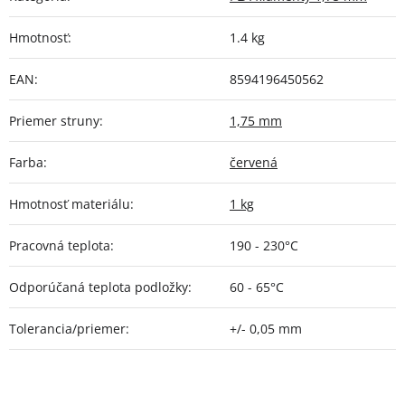
Hmotnosť
:
1.4 kg
EAN
:
8594196450562
Priemer struny
:
1,75 mm
Farba
:
červená
Hmotnosť materiálu
:
1 kg
Pracovná teplota
:
190 - 230°C
Odporúčaná teplota podložky
:
60 - 65°C
Tolerancia/priemer
:
+/- 0,05 mm