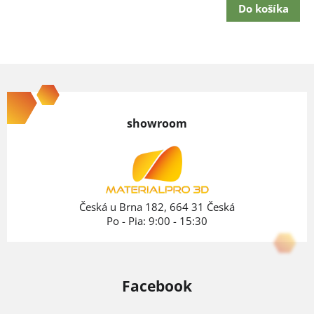
Do košíka
Z
á
p
showroom
ä
t
i
e
Česká u Brna 182, 664 31 Česká
Po - Pia: 9:00 - 15:30
Facebook