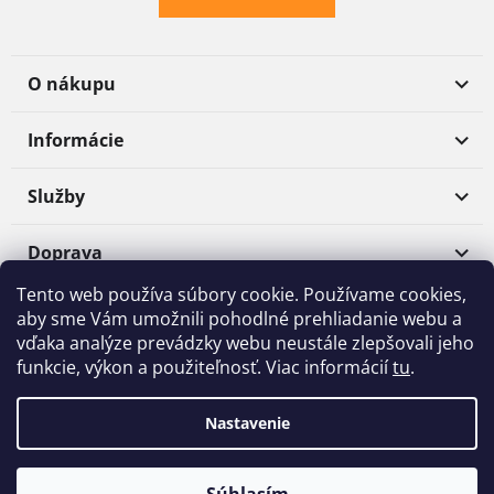
O nákupu
Informácie
Služby
Doprava
Tento web používa súbory cookie. Používame cookies,
Platba
aby sme Vám umožnili pohodlné prehliadanie webu a
vďaka analýze prevádzky webu neustále zlepšovali jeho
funkcie, výkon a použiteľnosť. Viac informácií
tu
.
Shoptet
|
Realizoval
mime digital
Nastavenie
Copyright 2026
Materialpro3D.sk
. Všetky práva vyhradené.